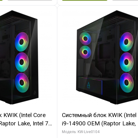
KWIK (Intel Core
Системный блок KWIK (Intel
ptor Lake, Intel 7,
i9-14900 OEM (Raptor Lake, I
 64 ГБ ОЗУ (2
C24 16EC/8PC// 64 ГБ ОЗУ 
Модель: KW-Live0104