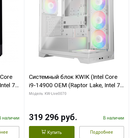
 Core
Системный блок KWIK (Intel Core
ntel 7,
i9-14900 OEM (Raptor Lake, Intel 7,
(2
C24 16EC/8PC// 64 ГБ ОЗУ (2
Модель: KW-Live0070
модуля)/ Gigabyte RTX5080
R7
XTREME WATERFORCE 16GB
319 296 руб.
D)
GDDR7 256bit/ 960 ГБ SSD)
В наличии
В наличии
бнее
Подробнее
Купить