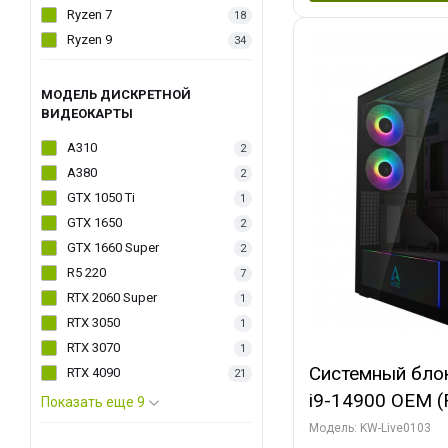
Ryzen 7
18
Ryzen 9
34
МОДЕЛЬ ДИСКРЕТНОЙ
ВИДЕОКАРТЫ
A310
2
A380
2
GTX 1050 Ti
1
GTX 1650
2
GTX 1660 Super
2
R5 220
7
RTX 2060 Super
1
RTX 3050
1
RTX 3070
1
Системный блок 
RTX 4090
21
i9-14900 OEM (Ra
Показать еще 9
C24 16EC/8PC//
Модель: KW-Live0103