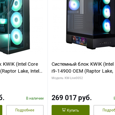
KWIK (Intel Core
Системный блок KWIK (Intel
Raptor Lake, Intel
i9-14900 OEM (Raptor Lake, I
C/ 64 ГБ ОЗУ (2
C24 16EC/8PC// 64 ГБ ОЗУ 
Модель: KW-Live0052
yte RTX5080
модуля)/ Palit RTX5080
FORCE 16GB
GAMINGPRO OC 16GB GDD
б.
269 017 руб.
1 ТБ SSD)
256bit 3xDP HD/ 512 ГБ SS
В наличии
Подробнее
Подро
Купить