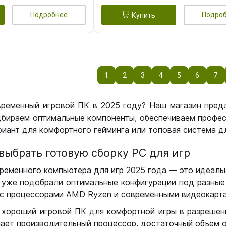
Подробнее
Подро
Купить
1
2
3
4
5
6
7
временный игровой ПК в 2025 году? Наш магазин пред
бираем оптимальные компоненты, обеспечиваем профес
иант для комфортного гейминга или топовая система дл
выбрать готовую сборку РС для игр
ременного компьютера для игр 2025 года — это идеальн
уже подобрали оптимальные конфигурации под разные 
с процессорами AMD Ryzen и современными видеокарта
 хороший игровой ПК для комфортной игры в разрешении
чает производительный процессор, достаточный объем о