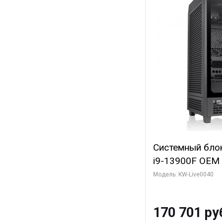
Системный блок 
i9-13900F OEM (
7, Efficient-co/
Модель: KW-Live0040
модуля)/ Gigab
GAMING OC 12G
170 701 ру
3xDP HD/ 960 