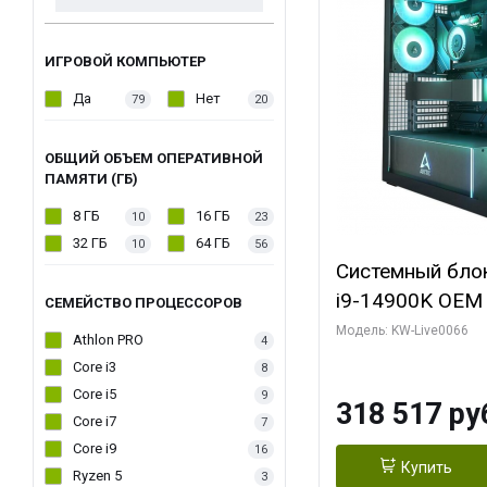
ИГРОВОЙ КОМПЬЮТЕР
Да
Нет
79
20
ОБЩИЙ ОБЪЕМ ОПЕРАТИВНОЙ
ПАМЯТИ (ГБ)
8 ГБ
16 ГБ
10
23
32 ГБ
64 ГБ
10
56
Системный блок 
i9-14900K OEM (
СЕМЕЙСТВО ПРОЦЕССОРОВ
7, C24 16EC/8P
Модель: KW-Live0066
Athlon PRO
4
модуля)/ Gigab
Core i3
8
XTREME WATER
Core i5
9
318 517 ру
GDDR7 256bit/ 
Core i7
7
Core i9
16
Купить
Ryzen 5
3