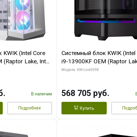
KWIK (Intel Core
Системный блок KWIK (Intel
(Raptor Lake, Intel
i9-13900KF OEM (Raptor Lake
/ 32 ГБ ОЗУ (2
7, C24 16EC/8P/ 16 ГБ ОЗУ 
Модель: KW-Live0098
yte RX9070XT
модуля)/ Afox RTX4090 24
B GDDR6 256bit
GDDR6X 384-Bit 3xDP HDMI
б.
568 705 руб.
 SSD)
Turbo/ 512 ГБ SSD)
В наличии
Подробнее
Подро
Купить