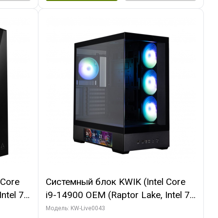
 Core
Системный блок KWIK (Intel Core
ntel 7,
i9-14900 OEM (Raptor Lake, Intel 7,
(2
C24 16EC/8PC// 16 ГБ ОЗУ (2
Модель: KW-Live0043