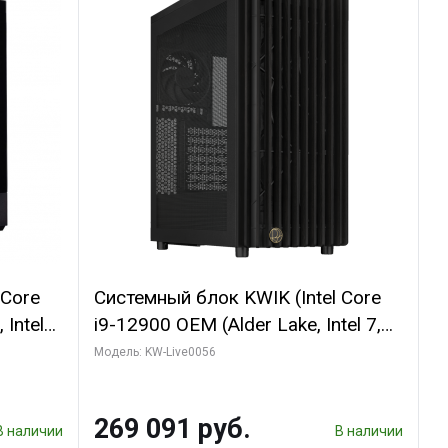
 Core
Системный блок KWIK (Intel Core
 Intel
i9-12900 OEM (Alder Lake, Intel 7,
C16 8EC/8PC/T2/ 64 ГБ ОЗУ (2
Модель: KW-Live0056
GB
модуля)/ Palit RTX5080 INFINITY 3
 ATX
OC 16GB GDDR7 256bit 3xDP H/ 1
269 091 руб.
ТБ SSD)
В наличии
В наличии