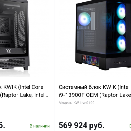
KWIK (Intel Core
Системный блок KWIK (Intel
Raptor Lake, Intel
i9-13900F OEM (Raptor Lake,
 16 ГБ ОЗУ (2
7, Efficient-co/ 16 ГБ ОЗУ (2
Модель: KW-Live0100
yte RTX5070
модуля)/ Afox RTX4090 24
B GDDR7 192bit
GDDR6X 384-Bit 3xDP HDMI
б.
569 924 руб.
ГБ SSD)
Turbo/ 512 ГБ SSD)
В наличии