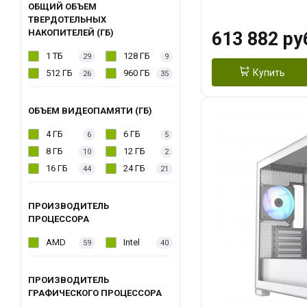
модуля)/ Afox
ОБЩИЙ ОБЪЕМ
ТВЕРДОТЕЛЬНЫХ
GDDR6X 384-Bi
НАКОПИТЕЛЕЙ (ГБ)
613 882 ру
Turbo/ 960 ГБ 
1 ТБ
128 ГБ
29
9
Купить
512 ГБ
960 ГБ
26
35
ОБЪЕМ ВИДЕОПАМЯТИ (ГБ)
4 ГБ
6 ГБ
6
5
8 ГБ
12 ГБ
10
2
16 ГБ
24 ГБ
44
21
ПРОИЗВОДИТЕЛЬ
ПРОЦЕССОРА
AMD
Intel
59
40
ПРОИЗВОДИТЕЛЬ
ГРАФИЧЕСКОГО ПРОЦЕССОРА