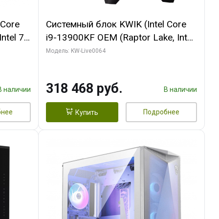
 Core
Системный блок KWIK (Intel Core
ntel 7,
i9-13900KF OEM (Raptor Lake, Intel
(2
7, C24 16EC/8P/ 64 ГБ ОЗУ (2
Модель: KW-Live0064
Ti
модуля)/ ASUS RTX5080 PROART
DDR7
OC 16GB GDDR7 256bit Type-C DP
318 468 руб.
2/ 512 ГБ SSD)
В наличии
В наличии
бнее
Подробнее
Купить