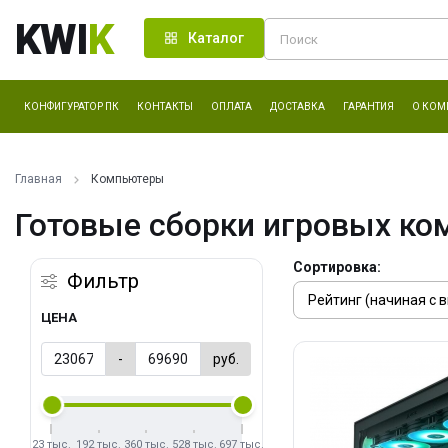
KWI
K
Каталог
КОНФИГУРАТОР ПК
КОНТАКТЫ
ОПЛАТА
ДОСТАВКА
ГАРАНТИЯ
О КОМ
Главная
Компьютеры
Готовые сборки игровых ко
Сортировка:
Фильтр
ЦЕНА
-
руб.
23 тыс.
192 тыс.
360 тыс.
528 тыс.
697 тыс.