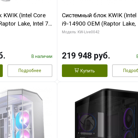
KWIK (Intel Core
Системный блок KWIK (Intel
ptor Lake, Intel 7,
i9-14900 OEM (Raptor Lake, I
 16 ГБ ОЗУ (2
C24 16EC/8PC// 16 ГБ ОЗУ 
Модель: KW-Live0042
RTX5060Ti VENTUS
модуля)/ Gigabyte RTX5070
GDDR7 128bit 3xDP
EAGLE OC ICE SFF 16GB G
б.
219 948 руб.
256bi/ 512 ГБ SSD)
В наличии
Подробнее
Подро
Купить