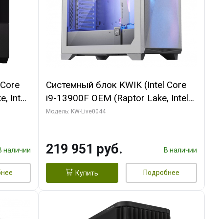
 Core
Системный блок KWIK (Intel Core
, Intel
i9-13900F OEM (Raptor Lake, Intel
(2
7, Efficient-co/ 32 ГБ ОЗУ (2
Модель: KW-Live0044
GB
модуля)/ Gigabyte RTX5070Ti
 ATX
AERO OC 16GB GDDR7 256bit 3xDP
219 951 руб.
HD/ 512 ГБ SSD)
В наличии
В наличии
бнее
Подробнее
Купить