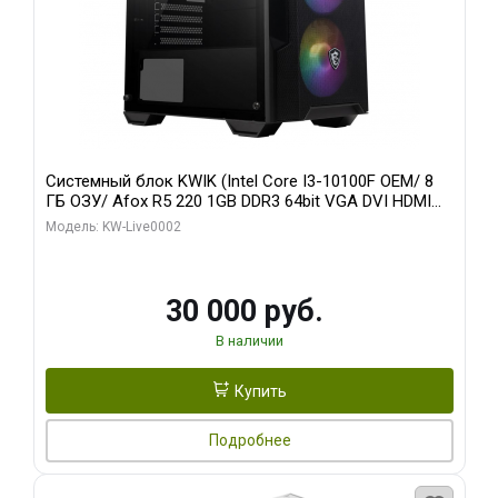
Системный блок KWIK (Intel Core I3-10100F OEM/ 8
ГБ ОЗУ/ Afox R5 220 1GB DDR3 64bit VGA DVI HDMI
1FAN LP RTL / 128 ГБ SSD)
Модель: KW-Live0002
30 000 руб.
В наличии
Купить
Подробнее