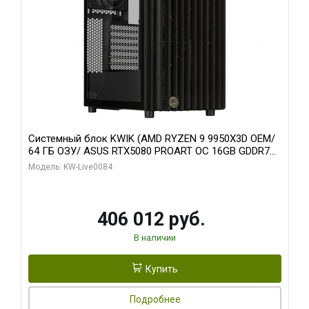
Системный блок KWIK (AMD RYZEN 9 9950X3D OEM/
64 ГБ ОЗУ/ ASUS RTX5080 PROART OC 16GB GDDR7
256bit Type-C DP 2/ 960 ГБ SSD)
Модель: KW-Live0084
406 012 руб.
В наличии
Купить
Подробнее