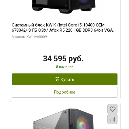
Системный блок KWIK (Intel Core i5-10400 OEM
678042/ 8 ГБ ОЗУ/ Afox R5 220 1GB DDR3 64bit VGA
DVI HDMI 1FAN LP RTL / 128 ГБ SSD)
Модель: KW-Live0009
34 595 руб.
В наличии
Купить
Подробнее