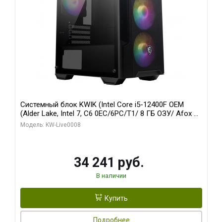
Системный блок KWIK (Intel Core i5-12400F OEM
(Alder Lake, Intel 7, C6 0EC/6PC/T1/ 8 ГБ ОЗУ/ Afox R5
220 1GB DDR3 64bit VGA DVI HDMI 1FAN LP RTL / 128
Модель: KW-Live0008
ГБ SSD)
34 241 руб.
В наличии
Купить
Подробнее