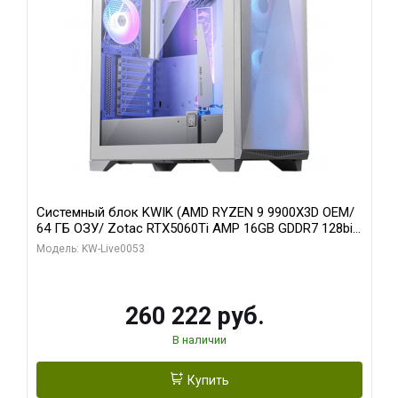
Системный блок KWIK (AMD RYZEN 9 9900X3D OEM/
64 ГБ ОЗУ/ Zotac RTX5060Ti AMP 16GB GDDR7 128bit
3xDP HDMI 2FAN/ 960 ГБ SSD)
Модель: KW-Live0053
260 222 руб.
В наличии
Купить