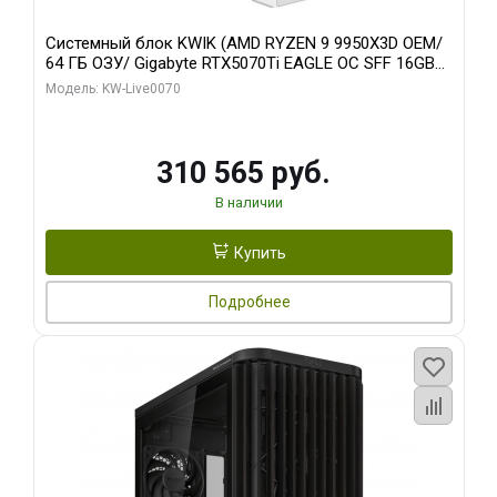
Системный блок KWIK (AMD RYZEN 9 9950X3D OEM/
64 ГБ ОЗУ/ Gigabyte RTX5070Ti EAGLE OC SFF 16GB
GDDR7 256bit 3x/ 512 ГБ SSD)
Модель: KW-Live0070
310 565 руб.
В наличии
Купить
Подробнее