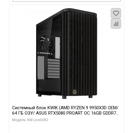
Системный блок KWIK (AMD RYZEN 9 9950X3D OEM/
64 ГБ ОЗУ/ ASUS RTX5080 PROART OC 16GB GDDR7
256bit Type-C DP 2/ 512 ГБ SSD)
Модель: KW-Live0082