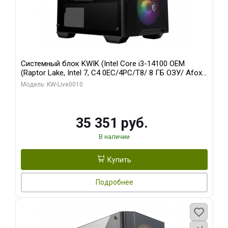
Системный блок KWIK (Intel Core i3-14100 OEM
(Raptor Lake, Intel 7, C4 0EC/4PC/T8/ 8 ГБ ОЗУ/ Afox
R5 220 1GB DDR3 64bit VGA DVI HDMI 1FAN LP RTL /
Модель: KW-Live0010
128 ГБ SSD)
35 351 руб.
В наличии
Купить
Подробнее