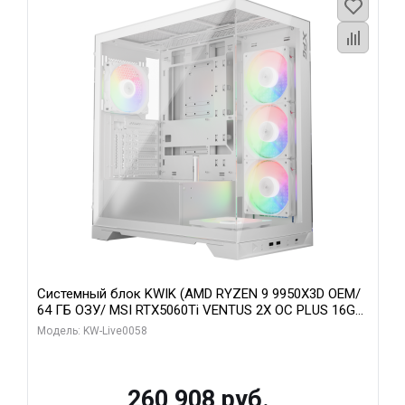
Системный блок KWIK (AMD RYZEN 9 9950X3D OEM/
64 ГБ ОЗУ/ MSI RTX5060Ti VENTUS 2X OC PLUS 16GB
GDDR7 128bit 3x/ 512 ГБ SSD)
Модель: KW-Live0058
260 908 руб.