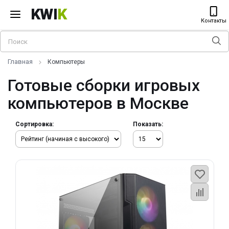
KWI
K
Контакты
Главная
Компьютеры
Готовые сборки игровых
компьютеров в Москве
Сортировка:
Показать: