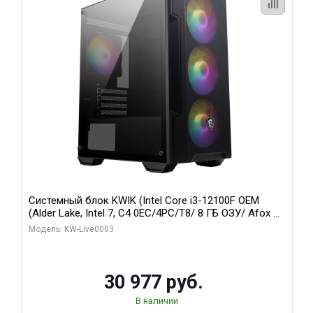
Системный блок KWIK (Intel Core i3-12100F OEM
(Alder Lake, Intel 7, C4 0EC/4PC/T8/ 8 ГБ ОЗУ/ Afox R5
220 1GB DDR3 64bit VGA DVI HDMI 1FAN LP RTL / 128
Модель: KW-Live0003
ГБ SSD)
30 977 руб.
В наличии