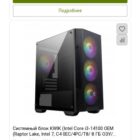
Подробнее
Системный блок KWIK (Intel Core i3-14100 OEM
(Raptor Lake, Intel 7, C4 0EC/4PC/T8/ 8 ГБ ОЗУ/
встроенная графика/ 128 ГБ SSD)