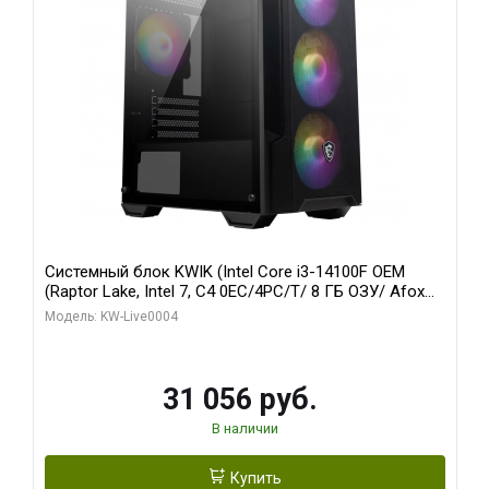
Системный блок KWIK (Intel Core i3-14100F OEM
(Raptor Lake, Intel 7, C4 0EC/4PC/T/ 8 ГБ ОЗУ/ Afox
R5 220 1GB DDR3 64bit VGA DVI HDMI 1FAN LP RTL /
Модель: KW-Live0004
128 ГБ SSD)
31 056 руб.
В наличии
Купить