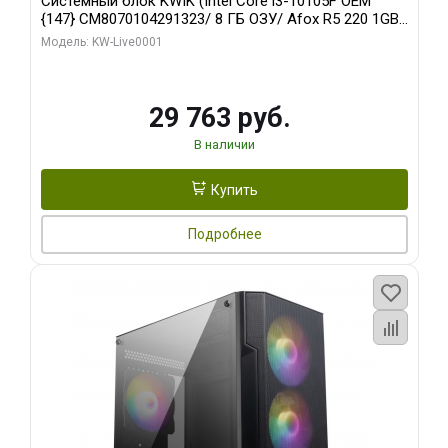
Системный блок KWIK (Intel Core i3-10105F OEM
{147} CM8070104291323/ 8 ГБ ОЗУ/ Afox R5 220 1GB
DDR3 64bit VGA DVI HDMI 1FAN LP RTL / 128 ГБ SSD)
Модель: KW-Live0001
29 763 руб.
В наличии
Купить
Подробнее