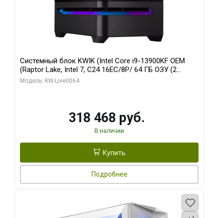
Системный блок KWIK (Intel Core i9-13900KF OEM
(Raptor Lake, Intel 7, C24 16EC/8P/ 64 ГБ ОЗУ (2
модуля)/ ASUS RTX5080 PROART OC 16GB GDDR7
Модель: KW-Live0064
256bit Type-C DP 2/ 512 ГБ SSD)
318 468 руб.
В наличии
Купить
Подробнее