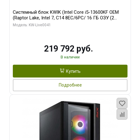
Системный блок KWIK (Intel Core i5-13600KF OEM
(Raptor Lake, Intel 7, C14 8EC/6PC/ 16 ГБ ОЗУ (2
модуля)/ Palit RTX5080 GAMINGPRO OC 16GB GDDR7
Модель: KW-Live0041
256bit 3xDP HD/ 512 ГБ SSD)
219 792 руб.
В наличии
Купить
Подробнее