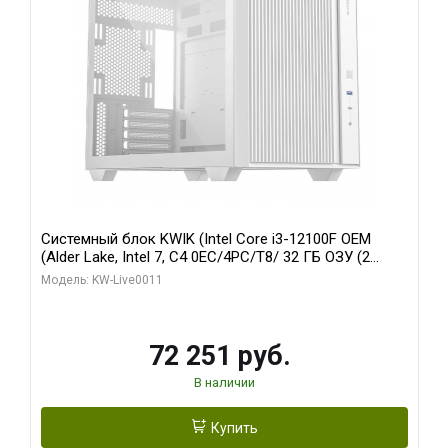
Системный блок KWIK (Intel Core i3-12100F OEM
(Alder Lake, Intel 7, C4 0EC/4PC/T8/ 32 ГБ ОЗУ (2
модуля)/ MSI RTX3050 VENTUS 2X E OC 6GB GDDR6
Модель: KW-Live0011
96bit 2xDP HDMI/ 512 ГБ SSD)
72 251 руб.
В наличии
Купить