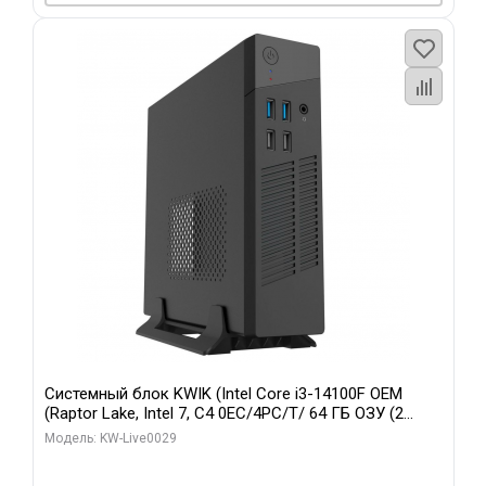
Системный блок KWIK (Intel Core i3-14100F OEM
(Raptor Lake, Intel 7, C4 0EC/4PC/T/ 64 ГБ ОЗУ (2
модуля)/ MSI RTX5060Ti SHADOW 2X OC PLUS 8GB
Модель: KW-Live0029
GDDR7 128bit 3xD/ 960 ГБ SSD)