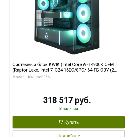
Системный блок KWIK (Intel Core i9-14900K OEM
(Raptor Lake, Intel 7, C24 16EC/8PC/ 64 ГБ ОЗУ (2
модуля)/ Gigabyte RTX5080 XTREME WATERFORCE
Модель: KW-Live0066
16GB GDDR7 256bit/ 1 ТБ SSD)
318 517 руб.
В наличии
Купить
Подробнее