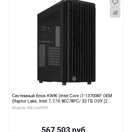
Системный блок KWIK (Intel Core i7-13700KF OEM
(Raptor Lake, Intel 7, C16 8EC/8PC/ 32 ГБ ОЗУ (2
модуля)/ Afox RTX4090 24GB GDDR6X 384-Bit 3xDP
Модель: KW-Live0095
HDMI ATX Turbo/ 512 ГБ SSD)
567 503 руб.