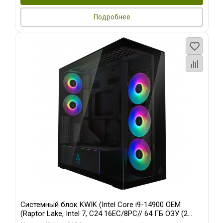
Подробнее
Системный блок KWIK (Intel Core i9-14900 OEM
(Raptor Lake, Intel 7, C24 16EC/8PC// 64 ГБ ОЗУ (2
модуля)/ Afox RTX4090 24GB GDDR6X 384-Bit 3xDP