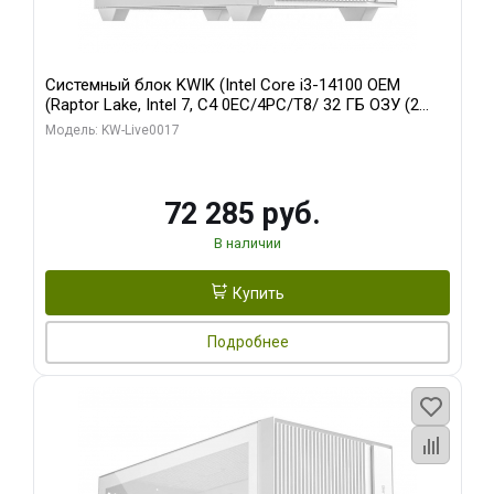
Системный блок KWIK (Intel Core i3-14100 OEM
(Raptor Lake, Intel 7, C4 0EC/4PC/T8/ 32 ГБ ОЗУ (2
модуля)/ Gigabyte Arc A310 WINDFORCE 4GB GDDR6
Модель: KW-Live0017
64bit 2xDP 2xH/ 1 ТБ SSD)
72 285 руб.
В наличии
Купить
Подробнее