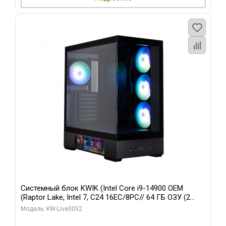
Системный блок KWIK (Intel Core i9-14900 OEM
(Raptor Lake, Intel 7, C24 16EC/8PC// 64 ГБ ОЗУ (2
модуля)/ Palit RTX5080 GAMINGPRO OC 16GB GDDR7
Модель: KW-Live0052
256bit 3xDP HD/ 512 ГБ SSD)