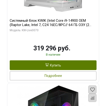
Системный блок KWIK (Intel Core i9-14900 OEM
(Raptor Lake, Intel 7, C24 16EC/8PC// 64 ГБ ОЗУ (2
модуля)/ Gigabyte RTX5080 XTREME WATERFORCE
Модель: KW-Live0070
16GB GDDR7 256bit/ 960 ГБ SSD)
319 296 руб.
В наличии
Купить
Подробнее