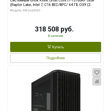
Системный блок KWIK (Intel Core i7-13700KF OEM
(Raptor Lake, Intel 7, C16 8EC/8PC/ 64 ГБ ОЗУ (2
модуля)/ ASUS RTX5080 PROART OC 16GB GDDR7
Модель: KW-Live0065
256bit Type-C DP 2/ 1 ТБ SSD)
318 508 руб.
В наличии
Купить
Подробнее