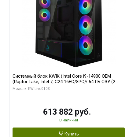
Системный блок KWIK (Intel Core i9-14900 OEM
(Raptor Lake, Intel 7, C24 16EC/8PC// 64 ГБ ОЗУ (2
модуля)/ Afox RTX4090 24GB GDDR6X 384-Bit 3xDP
Модель: KW-Live0103
HDMI ATX Turbo/ 960 ГБ SSD)
613 882 руб.
В наличии
Купить