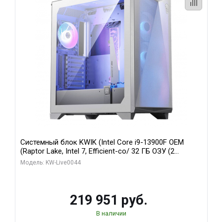
Системный блок KWIK (Intel Core i9-13900F OEM
(Raptor Lake, Intel 7, Efficient-co/ 32 ГБ ОЗУ (2
модуля)/ Gigabyte RTX5070Ti AERO OC 16GB GDDR7
Модель: KW-Live0044
256bit 3xDP HD/ 512 ГБ SSD)
219 951 руб.
В наличии