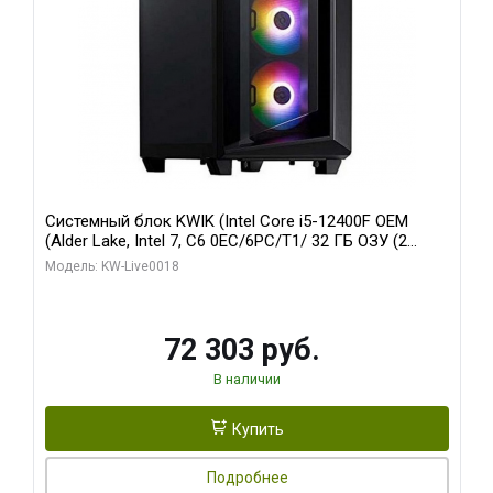
Системный блок KWIK (Intel Core i5-12400F OEM
(Alder Lake, Intel 7, C6 0EC/6PC/T1/ 32 ГБ ОЗУ (2
модуля)/ Ninja Sinotex GTX1660 SUPER 6GB GDDR6
Модель: KW-Live0018
192bit DVI DP / 960 ГБ SSD)
72 303 руб.
В наличии
Купить
Подробнее