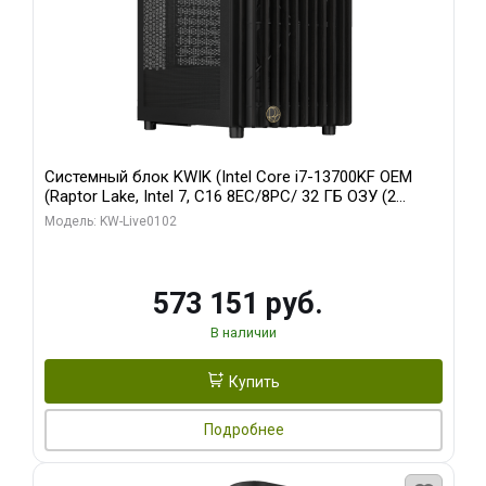
Системный блок KWIK (Intel Core i7-13700KF OEM
(Raptor Lake, Intel 7, C16 8EC/8PC/ 32 ГБ ОЗУ (2
модуля)/ Afox RTX4090 24GB GDDR6X 384-Bit 3xDP
Модель: KW-Live0102
HDMI ATX Turbo/ 960 ГБ SSD)
573 151 руб.
В наличии
Купить
Подробнее