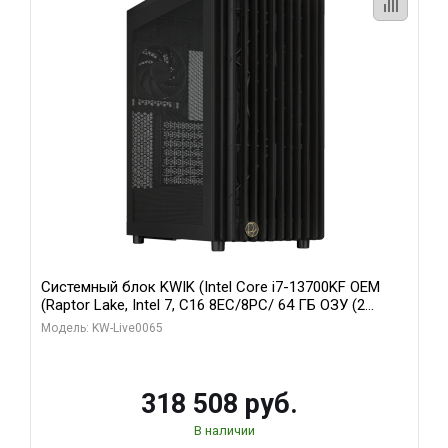
Системный блок KWIK (Intel Core i7-13700KF OEM
(Raptor Lake, Intel 7, C16 8EC/8PC/ 64 ГБ ОЗУ (2
модуля)/ ASUS RTX5080 PROART OC 16GB GDDR7
Модель: KW-Live0065
256bit Type-C DP 2/ 1 ТБ SSD)
318 508 руб.
В наличии