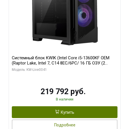
Системный блок KWIK (Intel Core i5-13600KF OEM
(Raptor Lake, Intel 7, C14 8EC/6PC/ 16 ГБ ОЗУ (2
модуля)/ Palit RTX5080 GAMINGPRO OC 16GB GDDR7
Модель: KW-Live0041
256bit 3xDP HD/ 512 ГБ SSD)
219 792 руб.
В наличии
Купить
Подробнее