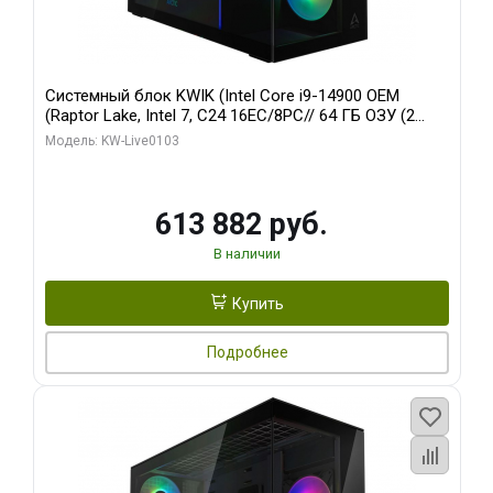
Системный блок KWIK (Intel Core i9-14900 OEM
(Raptor Lake, Intel 7, C24 16EC/8PC// 64 ГБ ОЗУ (2
модуля)/ Afox RTX4090 24GB GDDR6X 384-Bit 3xDP
Модель: KW-Live0103
HDMI ATX Turbo/ 960 ГБ SSD)
613 882 руб.
В наличии
Купить
Подробнее