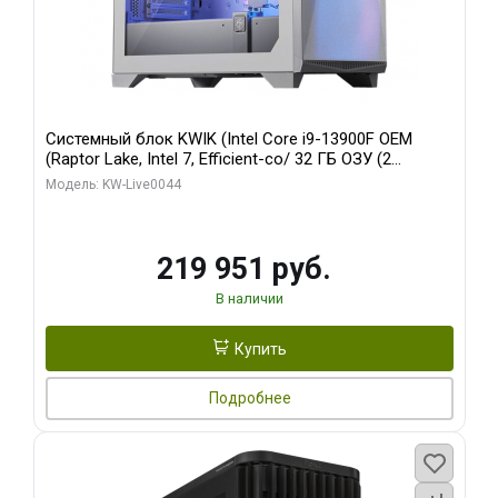
Системный блок KWIK (Intel Core i9-13900F OEM
(Raptor Lake, Intel 7, Efficient-co/ 32 ГБ ОЗУ (2
модуля)/ Gigabyte RTX5070Ti AERO OC 16GB GDDR7
Модель: KW-Live0044
256bit 3xDP HD/ 512 ГБ SSD)
219 951 руб.
В наличии
Купить
Подробнее