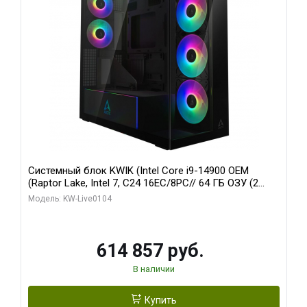
Системный блок KWIK (Intel Core i9-14900 OEM
(Raptor Lake, Intel 7, C24 16EC/8PC// 64 ГБ ОЗУ (2
модуля)/ Afox RTX4090 24GB GDDR6X 384-Bit 3xDP
Модель: KW-Live0104
HDMI ATX Turbo/ 1 ТБ SSD)
614 857 руб.
В наличии
Купить