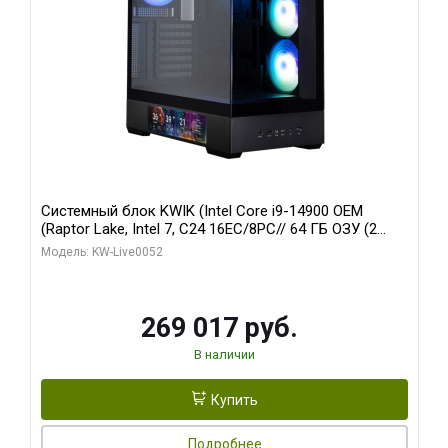
Системный блок KWIK (Intel Core i9-14900 OEM
(Raptor Lake, Intel 7, C24 16EC/8PC// 64 ГБ ОЗУ (2
модуля)/ Palit RTX5080 GAMINGPRO OC 16GB GDDR7
Модель: KW-Live0052
256bit 3xDP HD/ 512 ГБ SSD)
269 017 руб.
В наличии
Купить
Подробнее