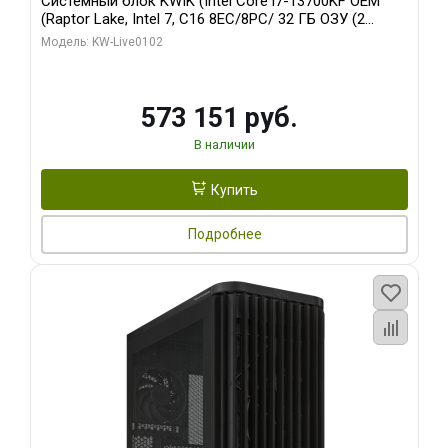
Системный блок KWIK (Intel Core i7-13700KF OEM
(Raptor Lake, Intel 7, C16 8EC/8PC/ 32 ГБ ОЗУ (2
модуля)/ Afox RTX4090 24GB GDDR6X 384-Bit 3xDP
Модель: KW-Live0102
HDMI ATX Turbo/ 960 ГБ SSD)
573 151 руб.
В наличии
Купить
Подробнее