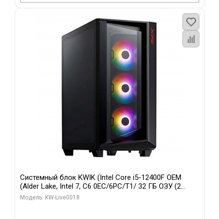
Системный блок KWIK (Intel Core i5-12400F OEM
(Alder Lake, Intel 7, C6 0EC/6PC/T1/ 32 ГБ ОЗУ (2
модуля)/ Ninja Sinotex GTX1660 SUPER 6GB GDDR6
Модель: KW-Live0018
192bit DVI DP / 960 ГБ SSD)