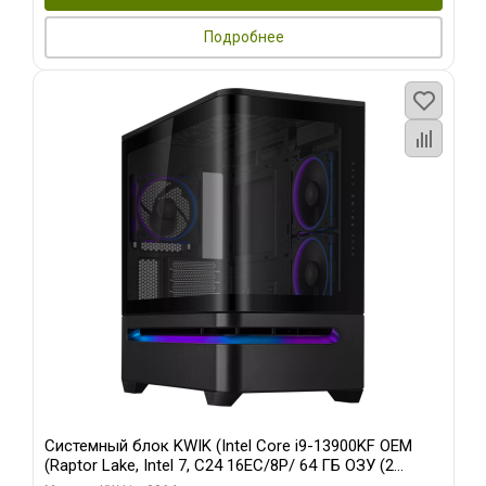
Подробнее
Системный блок KWIK (Intel Core i9-13900KF OEM
(Raptor Lake, Intel 7, C24 16EC/8P/ 64 ГБ ОЗУ (2
модуля)/ ASUS RTX5080 PROART OC 16GB GDDR7