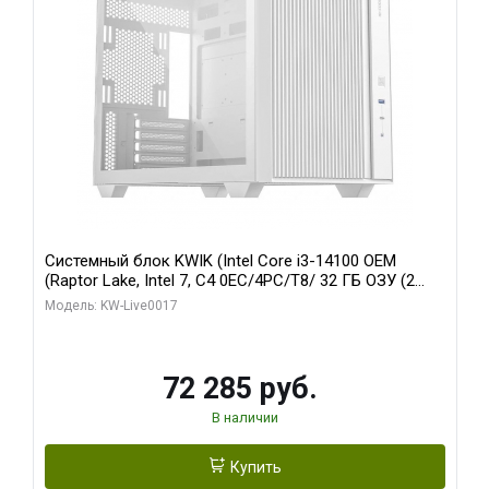
Системный блок KWIK (Intel Core i3-14100 OEM
(Raptor Lake, Intel 7, C4 0EC/4PC/T8/ 32 ГБ ОЗУ (2
модуля)/ Gigabyte Arc A310 WINDFORCE 4GB GDDR6
Модель: KW-Live0017
64bit 2xDP 2xH/ 1 ТБ SSD)
72 285 руб.
В наличии
Купить