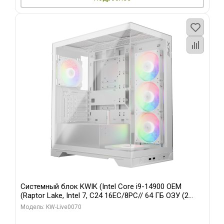
Системный блок KWIK (Intel Core i9-14900 OEM
(Raptor Lake, Intel 7, C24 16EC/8PC// 64 ГБ ОЗУ (2
модуля)/ Gigabyte RTX5080 XTREME WATERFORCE
Модель: KW-Live0070
16GB GDDR7 256bit/ 960 ГБ SSD)