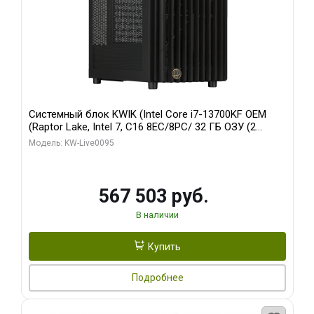
Системный блок KWIK (Intel Core i7-13700KF OEM
(Raptor Lake, Intel 7, C16 8EC/8PC/ 32 ГБ ОЗУ (2
модуля)/ Afox RTX4090 24GB GDDR6X 384-Bit 3xDP
Модель: KW-Live0095
HDMI ATX Turbo/ 512 ГБ SSD)
567 503 руб.
В наличии
Купить
Подробнее