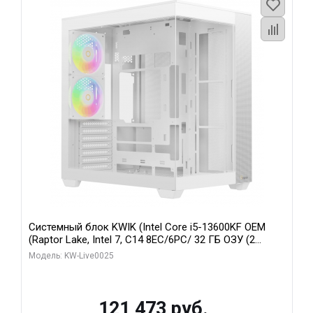
Системный блок KWIK (Intel Core i5-13600KF OEM
(Raptor Lake, Intel 7, C14 8EC/6PC/ 32 ГБ ОЗУ (2
модуля)/ Gigabyte RTX5060 WINDFORCE OC 8GB
Модель: KW-Live0025
GDDR7 128bit 3xDP / 960 ГБ SSD)
121 473 руб.