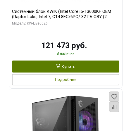
Системный блок KWIK (Intel Core i5-13600KF OEM
(Raptor Lake, Intel 7, C14 8EC/6PC/ 32 ГБ ОЗУ (2
модуля)/ Gigabyte RTX5060 EAGLE MAX OC 8GB
Модель: KW-Live0026
GDDR7 128bit 3xDP / 960 ГБ SSD)
121 473 руб.
В наличии
Купить
Подробнее