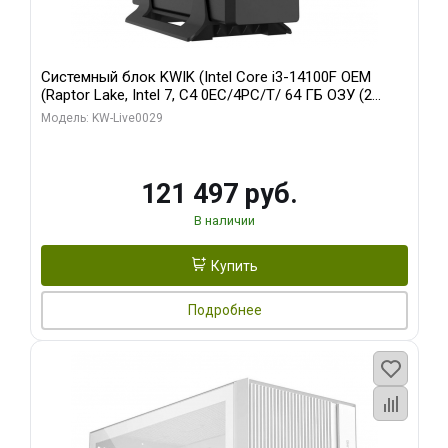
Системный блок KWIK (Intel Core i3-14100F OEM
(Raptor Lake, Intel 7, C4 0EC/4PC/T/ 64 ГБ ОЗУ (2
модуля)/ MSI RTX5060Ti SHADOW 2X OC PLUS 8GB
Модель: KW-Live0029
GDDR7 128bit 3xD/ 960 ГБ SSD)
121 497 руб.
В наличии
Купить
Подробнее