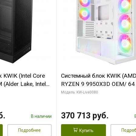
KWIK (Intel Core
Системный блок KWIK (AM
(Alder Lake, Intel
RYZEN 9 9950X3D OEM/ 64
/ 64 ГБ ОЗУ/ Ninja
ОЗУ/ Palit RTX5080 INFINIT
Модель: KW-Live0080
0 4GB 128bit
16GB GDDR7 256bit 3xDP H
HDMI 2/ 960 ГБ
ГБ SSD)
б.
370 713 руб.
В наличии
Подробнее
Подро
Купить