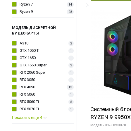
Ryzen 7
14
Ryzen 9
28
МОДЕЛЬ ДИСКРЕТНОЙ
ВИДЕОКАРТЫ
A310
2
GTX 1050 Ti
1
GTX 1650
1
GTX 1660 Super
2
RTX 2060 Super
1
RTX 3050
1
RTX 4090
13
RTX 5060
1
RTX 5060 Ti
5
Системный бло
RTX 5070 Ti
1
RYZEN 9 9950X
Показать еще 4
ОЗУ/ Palit RT
Модель: KW-Live0078