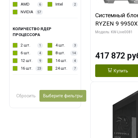
AMD
Intel
6
2
NVIDIA
57
Системный бло
RYZEN 9 9950X
КОЛИЧЕСТВО ЯДЕР
ОЗУ/ Gigabyte
Модель: KW-Live0081
ПРОЦЕССОРА
WATERFORCE 16
2 шт.
4 шт.
1
3
1 ТБ SSD)
6 шт.
8 шт.
417 872 ру
4
14
12 шт.
14 шт.
9
4
16 шт.
24 шт.
23
7
Купить
Сбросить
Выберите фильтры