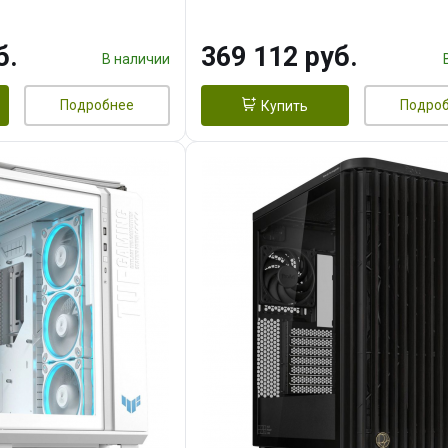
 256bit 3xDP HD/ 1
16GB GDDR7 256bit 3xDP H
3F/ 960 ГБ SSD)
б.
369 112 руб.
В наличии
Подробнее
Подро
Купить