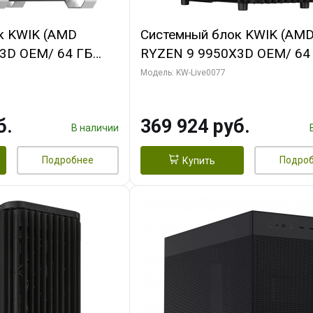
к KWIK (AMD
Системный блок KWIK (AM
3D OEM/ 64 ГБ
RYZEN 9 9950X3D OEM/ 64
 RTX5080 XTREME
ОЗУ/ Gigabyte RTX5080
Модель: KW-Live0077
GB GDDR7 256bit/
WINDFORCE OC V2 SFF 16G
GDDR7 256b/ 960 ГБ SSD)
б.
369 924 руб.
В наличии
Подробнее
Подро
Купить