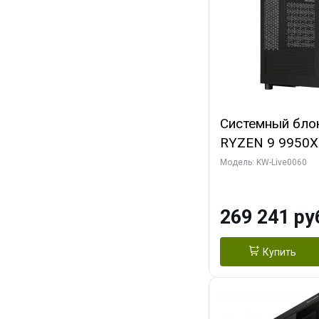
Системный бло
RYZEN 9 9950X
ОЗУ/ Gigabyte
Модель: KW-Live0060
OC 8GB GDDR7 1
ТБ SSD)
269 241 ру
Купить