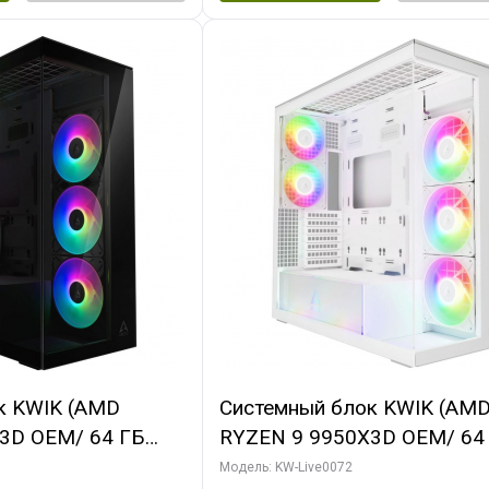
к KWIK (AMD
Системный блок KWIK (AM
3D OEM/ 64 ГБ
RYZEN 9 9950X3D OEM/ 64
X5080 GAMINGPRO
ОЗУ/ MSI RTX5080 VENTUS
Модель: KW-Live0072