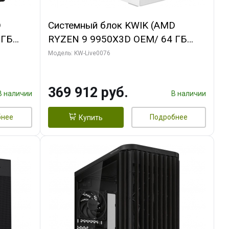
D
Системный блок KWIK (AMD
 ГБ
RYZEN 9 9950X3D OEM/ 64 ГБ
ОЗУ/ Gigabyte RTX5080
Модель: KW-Live0076
B
WINDFORCE OC SFF 16GB GDDR7
256bit / 960 ГБ SSD)
369 912 руб.
В наличии
В наличии
бнее
Подробнее
Купить