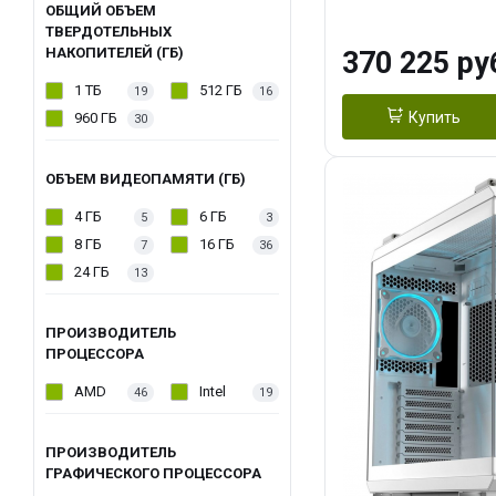
OC 16GB GDDR7
ОБЩИЙ ОБЪЕМ
ТВЕРДОТЕЛЬНЫХ
ТБ SSD)
НАКОПИТЕЛЕЙ (ГБ)
370 225 ру
1 ТБ
512 ГБ
19
16
Купить
960 ГБ
30
ОБЪЕМ ВИДЕОПАМЯТИ (ГБ)
4 ГБ
6 ГБ
5
3
8 ГБ
16 ГБ
7
36
24 ГБ
13
ПРОИЗВОДИТЕЛЬ
ПРОЦЕССОРА
AMD
Intel
46
19
ПРОИЗВОДИТЕЛЬ
ГРАФИЧЕСКОГО ПРОЦЕССОРА