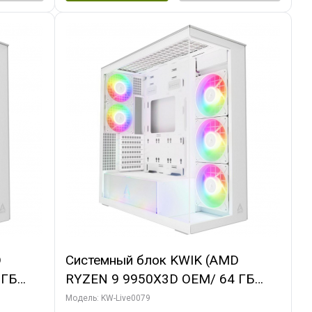
D
Системный блок KWIK (AMD
 ГБ
RYZEN 9 9950X3D OEM/ 64 ГБ
 3X
ОЗУ/ MSI RTX5080 SHADOW 3X OC
Модель: KW-Live0079