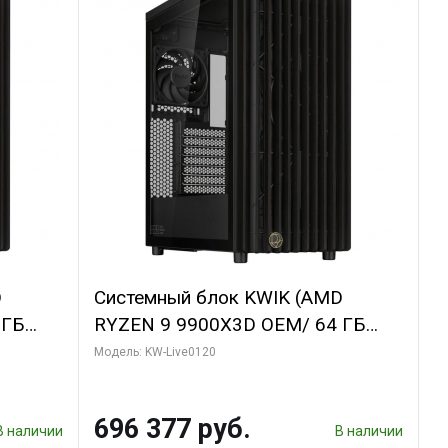
D
Системный блок KWIK (AMD
 ГБ
RYZEN 9 9900X3D OEM/ 64 ГБ
GDDR6X
ОЗУ/ Afox RTX4090 24GB GDDR6X
Модель: KW-Live0120
bo/ 960
384-Bit 3xDP HDMI ATX Turbo/ 1
ТБ SSD)
696 377 руб.
В наличии
В наличии