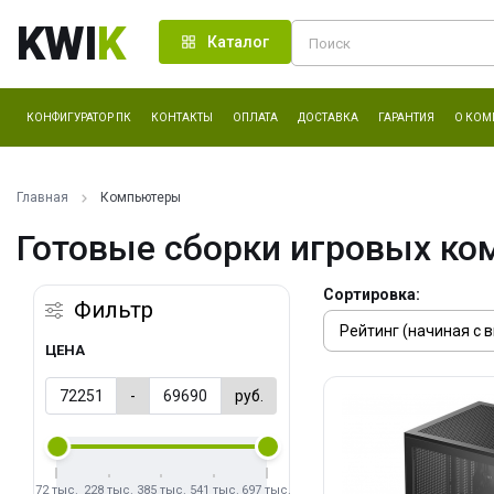
KWI
K
Каталог
КОНФИГУРАТОР ПК
КОНТАКТЫ
ОПЛАТА
ДОСТАВКА
ГАРАНТИЯ
О КОМ
Главная
Компьютеры
Готовые сборки игровых ко
Сортировка:
Фильтр
ЦЕНА
-
руб.
72 тыс.
228 тыс.
385 тыс.
541 тыс.
697 тыс.