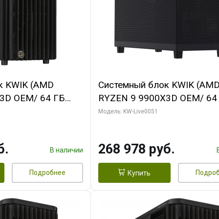
к KWIK (AMD
Системный блок KWIK (AM
3D OEM/ 64 ГБ
RYZEN 9 9900X3D OEM/ 64
 RTX5060Ti GAMING
ОЗУ/ Gigabyte RX9070 GAM
Модель: KW-Live0051
28bit 3xDP H/ 1
16GB GDDR6 256bit 2xDP 2
ГБ SSD)
б.
268 978 руб.
В наличии
Подробнее
Подро
Купить