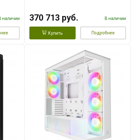
DMI
16GB GDDR7 256bit 3xDP HDMI/
960 ГБ SSD)
370 713 руб.
В наличии
В наличии
бнее
Подробнее
Купить