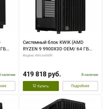
D
Системный блок KWIK (AMD
 ГБ
RYZEN 9 9900X3D OEM/ 64 ГБ
ING OC
ОЗУ/ ASUS RTX5080 PROART OC
Модель: KW-Live0085
xH/ 960
16GB GDDR7 256bit Type-C DP 2/
960 ГБ SSD)
419 818 руб.
В наличии
В наличии
бнее
Подробнее
Купить