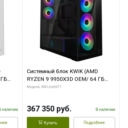
D
Системный блок KWIK (AMD
 ГБ
RYZEN 9 9950X3D OEM/ 64 ГБ
Y 3 OC
ОЗУ/ Palit RTX5080 GAMINGPRO
Модель: KW-Live0071
/ 960
OC 16GB GDDR7 256bit 3xDP HD/
960 ГБ SSD)
367 350 руб.
В наличии
В наличии
бнее
Подробнее
Купить