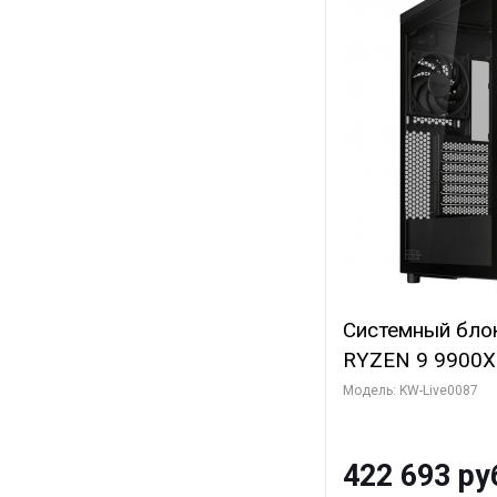
Системный бло
RYZEN 9 9900X
ОЗУ/ ASUS RTX
Модель: KW-Live0087
16GB GDDR7 256
ТБ SSD)
422 693 ру