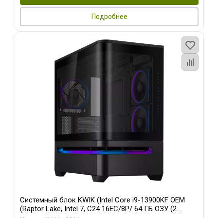
Подробнее
Системный блок KWIK (Intel Core i9-13900KF OEM
(Raptor Lake, Intel 7, C24 16EC/8P/ 64 ГБ ОЗУ (2
модуля)/ ASUS RTX5080 PROART OC 16GB GDDR7