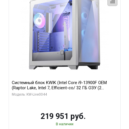
Системный блок KWIK (Intel Core i9-13900F OEM
(Raptor Lake, Intel 7, Efficient-co/ 32 ГБ ОЗУ (2
модуля)/ Gigabyte RTX5070Ti AERO OC 16GB GDDR7
Модель: KW-Live0044
256bit 3xDP HD/ 512 ГБ SSD)
219 951 руб.
В наличии