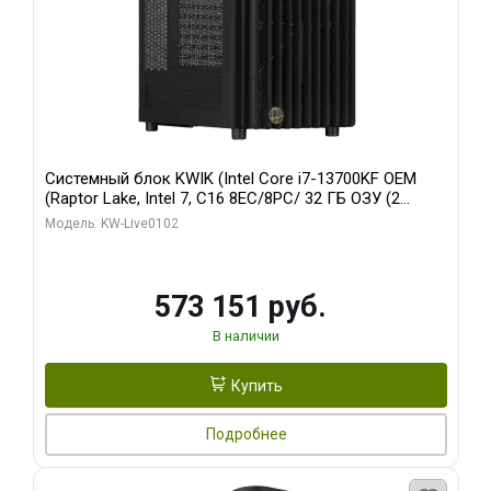
Системный блок KWIK (Intel Core i7-13700KF OEM
(Raptor Lake, Intel 7, C16 8EC/8PC/ 32 ГБ ОЗУ (2
модуля)/ Afox RTX4090 24GB GDDR6X 384-Bit 3xDP
Модель: KW-Live0102
HDMI ATX Turbo/ 960 ГБ SSD)
573 151 руб.
В наличии
Купить
Подробнее