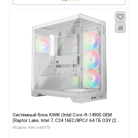
Системный блок KWIK (Intel Core i9-14900 OEM
(Raptor Lake, Intel 7, C24 16EC/8PC// 64 ГБ ОЗУ (2
модуля)/ Gigabyte RTX5080 XTREME WATERFORCE
Модель: KW-Live0070
16GB GDDR7 256bit/ 960 ГБ SSD)