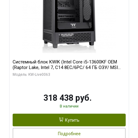
Системный блок KWIK (Intel Core i5-13600KF OEM
(Raptor Lake, Intel 7, C14 8EC/6PC/ 64 ГБ ОЗУ/ MSI
RTX5080 VENTUS 3X OC 16GB GDDR7 256bit 3xDP
Модель: KW-Live0063
HDMI/ 512 ГБ SSD)
318 438 руб.
В наличии
Купить
Подробнее