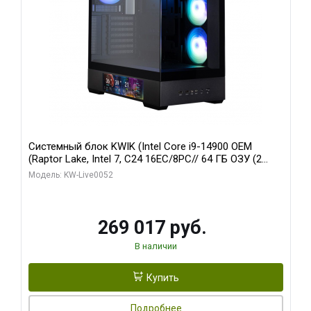
Системный блок KWIK (Intel Core i9-14900 OEM
(Raptor Lake, Intel 7, C24 16EC/8PC// 64 ГБ ОЗУ (2
модуля)/ Palit RTX5080 GAMINGPRO OC 16GB GDDR7
Модель: KW-Live0052
256bit 3xDP HD/ 512 ГБ SSD)
269 017 руб.
В наличии
Купить
Подробнее