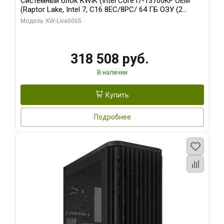
Системный блок KWIK (Intel Core i7-13700KF OEM
(Raptor Lake, Intel 7, C16 8EC/8PC/ 64 ГБ ОЗУ (2
модуля)/ ASUS RTX5080 PROART OC 16GB GDDR7
Модель: KW-Live0065
256bit Type-C DP 2/ 1 ТБ SSD)
318 508 руб.
В наличии
Купить
Подробнее