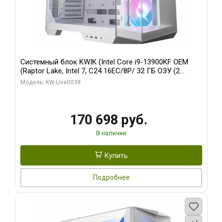
Системный блок KWIK (Intel Core i9-13900KF OEM
(Raptor Lake, Intel 7, C24 16EC/8P/ 32 ГБ ОЗУ (2
модуля)/ Gigabyte RX9070XT GAMING OC 16GB GDDR6
Модель: KW-Live0038
256bit 2xDP 2/ 960 ГБ SSD)
170 698 руб.
В наличии
Купить
Подробнее