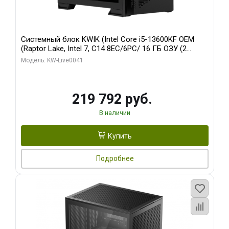
Системный блок KWIK (Intel Core i5-13600KF OEM
(Raptor Lake, Intel 7, C14 8EC/6PC/ 16 ГБ ОЗУ (2
модуля)/ Palit RTX5080 GAMINGPRO OC 16GB GDDR7
Модель: KW-Live0041
256bit 3xDP HD/ 512 ГБ SSD)
219 792 руб.
В наличии
Купить
Подробнее