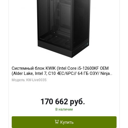
Системный блок KWIK (Intel Core i5-12600KF OEM
(Alder Lake, Intel 7, C10 4EC/6PC// 64 ГБ ОЗУ/ Ninja
Sinotex GTX1650 4GB 128bit GDDR6 DVI DP HDMI 2/
Модель: KW-Live0035
960 ГБ SSD)
170 662 руб.
В наличии
Купить