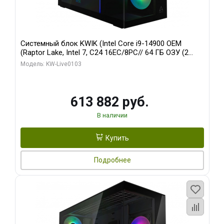
Системный блок KWIK (Intel Core i9-14900 OEM
(Raptor Lake, Intel 7, C24 16EC/8PC// 64 ГБ ОЗУ (2
модуля)/ Afox RTX4090 24GB GDDR6X 384-Bit 3xDP
Модель: KW-Live0103
HDMI ATX Turbo/ 960 ГБ SSD)
613 882 руб.
В наличии
Купить
Подробнее