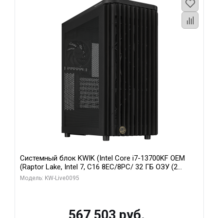
Системный блок KWIK (Intel Core i7-13700KF OEM
(Raptor Lake, Intel 7, C16 8EC/8PC/ 32 ГБ ОЗУ (2
модуля)/ Afox RTX4090 24GB GDDR6X 384-Bit 3xDP
Модель: KW-Live0095
HDMI ATX Turbo/ 512 ГБ SSD)
567 503 руб.