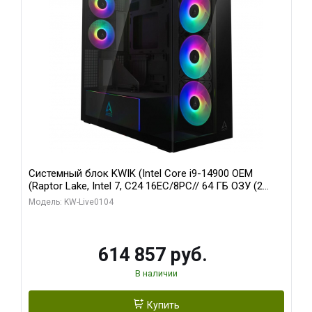
Системный блок KWIK (Intel Core i9-14900 OEM
(Raptor Lake, Intel 7, C24 16EC/8PC// 64 ГБ ОЗУ (2
модуля)/ Afox RTX4090 24GB GDDR6X 384-Bit 3xDP
Модель: KW-Live0104
HDMI ATX Turbo/ 1 ТБ SSD)
614 857 руб.
В наличии
Купить