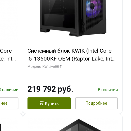
 Core
Системный блок KWIK (Intel Core
, Intel
i5-13600KF OEM (Raptor Lake, Intel
/ MSI
7, C14 8EC/6PC/ 16 ГБ ОЗУ (2
Модель: KW-Live0041
GB
модуля)/ Palit RTX5080
512 ГБ
GAMINGPRO OC 16GB GDDR7
219 792 руб.
256bit 3xDP HD/ 512 ГБ SSD)
В наличии
В наличии
бнее
Подробнее
Купить