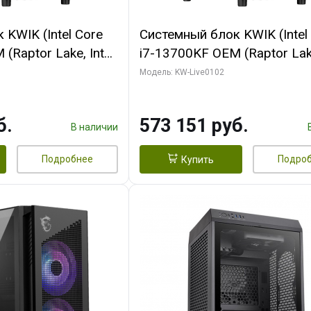
KWIK (Intel Core
Системный блок KWIK (Intel
(Raptor Lake, Intel
i7-13700KF OEM (Raptor Lake
/ 64 ГБ ОЗУ (2
7, C16 8EC/8PC/ 32 ГБ ОЗУ 
Модель: KW-Live0102
 RTX5080 PROART
модуля)/ Afox RTX4090 24
256bit Type-C DP
GDDR6X 384-Bit 3xDP HDMI
б.
573 151 руб.
Turbo/ 960 ГБ SSD)
В наличии
Подробнее
Подро
Купить