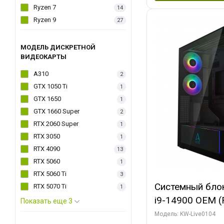
Ryzen 7
14
Ryzen 9
27
МОДЕЛЬ ДИСКРЕТНОЙ
ВИДЕОКАРТЫ
A310
2
GTX 1050 Ti
1
GTX 1650
1
GTX 1660 Super
2
RTX 2060 Super
1
RTX 3050
1
RTX 4090
13
RTX 5060
1
RTX 5060 Ti
3
Системный блок 
RTX 5070 Ti
1
i9-14900 OEM (Ra
Показать еще 3
C24 16EC/8PC//
Модель: KW-Live0104