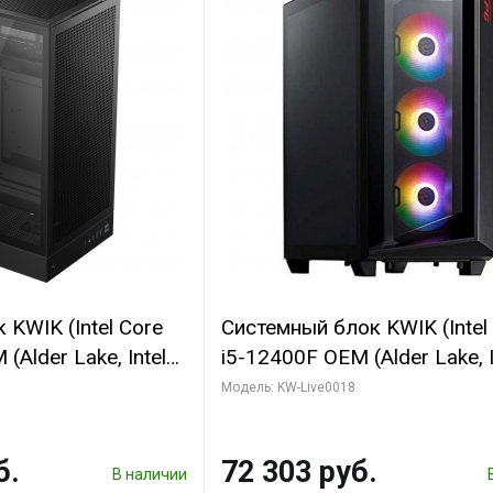
KWIK (Intel Core
Системный блок KWIK (Intel
(Alder Lake, Intel
i5-12400F OEM (Alder Lake, I
/ 64 ГБ ОЗУ/ Ninja
C6 0EC/6PC/T1/ 32 ГБ ОЗУ 
Модель: KW-Live0018
0 4GB 128bit
модуля)/ Ninja Sinotex GTX
HDMI 2/ 960 ГБ
SUPER 6GB GDDR6 192bit DV
б.
72 303 руб.
960 ГБ SSD)
В наличии