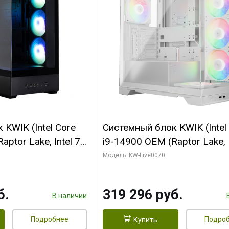
KWIK (Intel Core
Системный блок KWIK (Intel
ptor Lake, Intel 7,
i9-14900 OEM (Raptor Lake, I
 64 ГБ ОЗУ (2
C24 16EC/8PC// 64 ГБ ОЗУ 
Модель: KW-Live0070
 RTX5080
модуля)/ Gigabyte RTX5080
 16GB GDDR7
XTREME WATERFORCE 16G
б.
319 296 руб.
/ 512 ГБ SSD)
GDDR7 256bit/ 960 ГБ SSD)
В наличии
Подробнее
Подро
Купить