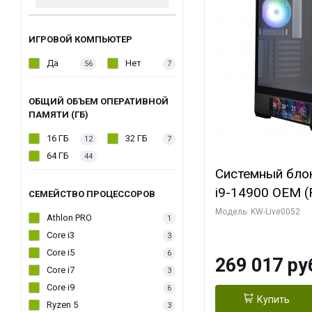
ИГРОВОЙ КОМПЬЮТЕР
Да
Нет
56
7
ОБЩИЙ ОБЪЕМ ОПЕРАТИВНОЙ
ПАМЯТИ (ГБ)
16 ГБ
32 ГБ
12
7
64 ГБ
44
Системный блок 
i9-14900 OEM (Ra
СЕМЕЙСТВО ПРОЦЕССОРОВ
C24 16EC/8PC//
Модель: KW-Live0052
Athlon PRO
1
модуля)/ Palit
Core i3
3
GAMINGPRO OC
Core i5
6
269 017 ру
256bit 3xDP HD
Core i7
3
Core i9
6
Купить
Ryzen 5
3