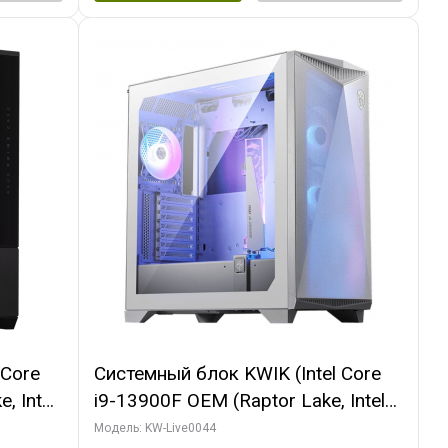
 Core
Системный блок KWIK (Intel Core
, Intel
i9-13900F OEM (Raptor Lake, Intel
(2
7, Efficient-co/ 32 ГБ ОЗУ (2
Модель: KW-Live0044