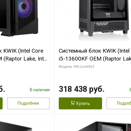
KWIK (Intel Core
Системный блок KWIK (Intel
(Raptor Lake, Intel
i5-13600KF OEM (Raptor Lake
 64 ГБ ОЗУ/ Palit
7, C14 8EC/6PC/ 64 ГБ ОЗУ
Модель: KW-Live0063
NGPRO OC 16GB
RTX5080 VENTUS 3X OC 16
xDP HD/ 960 ГБ
GDDR7 256bit 3xDP HDMI/ 
б.
318 438 руб.
SSD)
В наличии
Подробнее
Подро
Купить