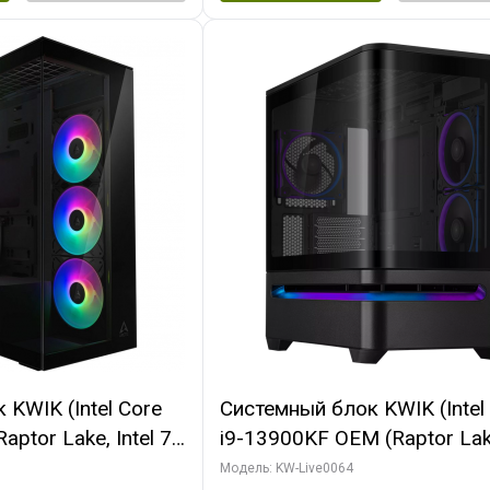
KWIK (Intel Core
Системный блок KWIK (Intel
ptor Lake, Intel 7,
i9-13900KF OEM (Raptor Lake
 64 ГБ ОЗУ (2
7, C24 16EC/8P/ 64 ГБ ОЗУ 
Модель: KW-Live0064