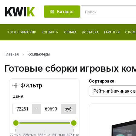
KWI
K
Каталог
КОНФИГУРАТОР ПК
КОНТАКТЫ
ОПЛАТА
ДОСТАВКА
ГАРАНТИЯ
О КОМ
Главная
Компьютеры
Готовые сборки игровых ко
Сортировка:
Фильтр
ЦЕНА
-
руб.
72 тыс.
228 тыс.
385 тыс.
541 тыс.
697 тыс.