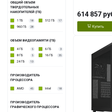
модуля)/ Afox
ОБЩИЙ ОБЪЕМ
ТВЕРДОТЕЛЬНЫХ
GDDR6X 384-Bi
НАКОПИТЕЛЕЙ (ГБ)
614 857 ру
Turbo/ 1 ТБ SS
1 ТБ
512 ГБ
18
17
Купить
960 ГБ
28
ОБЪЕМ ВИДЕОПАМЯТИ (ГБ)
4 ГБ
6 ГБ
5
3
8 ГБ
16 ГБ
5
35
24 ГБ
13
ПРОИЗВОДИТЕЛЬ
ПРОЦЕССОРА
AMD
Intel
45
18
ПРОИЗВОДИТЕЛЬ
ГРАФИЧЕСКОГО ПРОЦЕССОРА