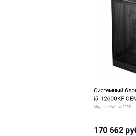
Системный блок 
i5-12600KF OEM 
7, C10 4EC/6PC/
Модель: KW-Live0035
Sinotex GTX165
GDDR6 DVI DP 
170 662 ру
SSD)