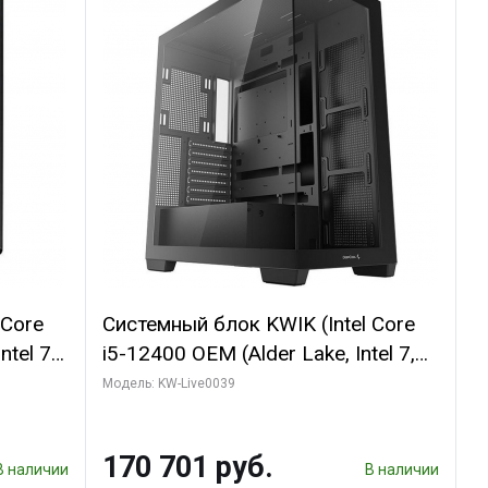
 Core
Системный блок KWIK (Intel Core
ntel 7,
i5-12400 OEM (Alder Lake, Intel 7,
(2
C6 0EC/6PC/T12/ 64 ГБ ОЗУ/
Модель: KW-Live0039
1660
Gigabyte RX6500XT EAGLE 4G
I DP /
GDDR6 64bit HDMI DP 31055/ 512
170 701 руб.
ГБ SSD)
В наличии
В наличии