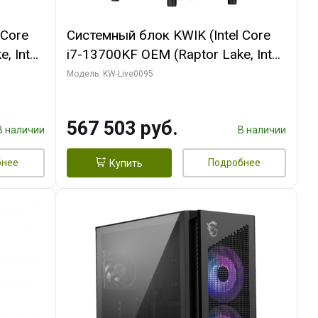
 Core
Системный блок KWIK (Intel Core
, Intel
i7-13700KF OEM (Raptor Lake, Intel
(2
7, C16 8EC/8PC/ 32 ГБ ОЗУ (2
Модель: KW-Live0095
GB
модуля)/ Afox RTX4090 24GB
 ATX
GDDR6X 384-Bit 3xDP HDMI ATX
567 503 руб.
Turbo/ 512 ГБ SSD)
В наличии
В наличии
бнее
Подробнее
Купить