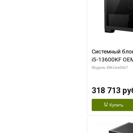
Системный блок 
i5-13600KF OEM 
7, C14 8EC/6PC/
Модель: KW-Live0067
RTX5080 GAMI
GDDR7 256bit 3
318 713 ру
SSD)
Купить