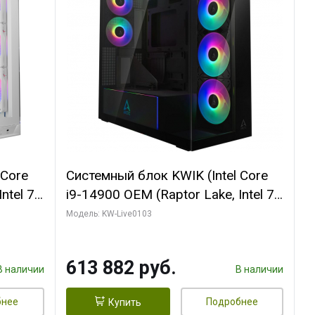
 Core
Системный блок KWIK (Intel Core
ntel 7,
i9-14900 OEM (Raptor Lake, Intel 7,
(2
C24 16EC/8PC// 64 ГБ ОЗУ (2
Модель: KW-Live0103
модуля)/ Afox RTX4090 24GB
B
GDDR6X 384-Bit 3xDP HDMI ATX
613 882 руб.
Turbo/ 960 ГБ SSD)
В наличии
В наличии
бнее
Подробнее
Купить