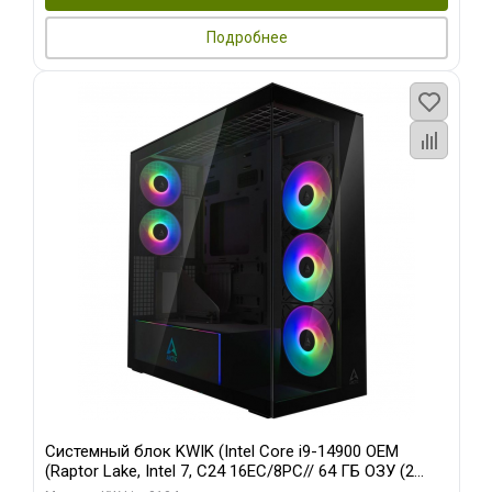
Подробнее
Системный блок KWIK (Intel Core i9-14900 OEM
(Raptor Lake, Intel 7, C24 16EC/8PC// 64 ГБ ОЗУ (2
модуля)/ Afox RTX4090 24GB GDDR6X 384-Bit 3xDP