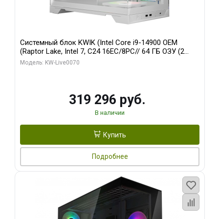
Системный блок KWIK (Intel Core i9-14900 OEM
(Raptor Lake, Intel 7, C24 16EC/8PC// 64 ГБ ОЗУ (2
модуля)/ Gigabyte RTX5080 XTREME WATERFORCE
Модель: KW-Live0070
16GB GDDR7 256bit/ 960 ГБ SSD)
319 296 руб.
В наличии
Купить
Подробнее