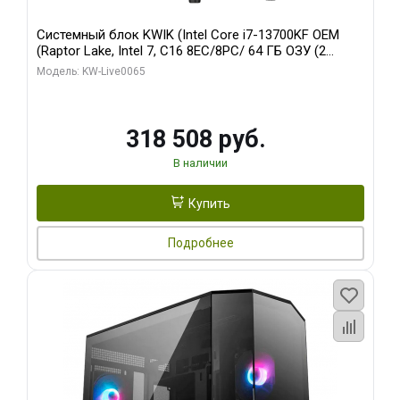
Системный блок KWIK (Intel Core i7-13700KF OEM
(Raptor Lake, Intel 7, C16 8EC/8PC/ 64 ГБ ОЗУ (2
модуля)/ ASUS RTX5080 PROART OC 16GB GDDR7
Модель: KW-Live0065
256bit Type-C DP 2/ 1 ТБ SSD)
318 508 руб.
В наличии
Купить
Подробнее