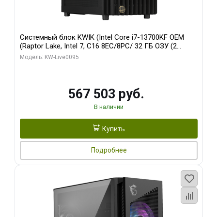
Системный блок KWIK (Intel Core i7-13700KF OEM
(Raptor Lake, Intel 7, C16 8EC/8PC/ 32 ГБ ОЗУ (2
модуля)/ Afox RTX4090 24GB GDDR6X 384-Bit 3xDP
Модель: KW-Live0095
HDMI ATX Turbo/ 512 ГБ SSD)
567 503 руб.
В наличии
Купить
Подробнее