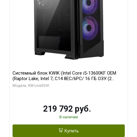
Системный блок KWIK (Intel Core i5-13600KF OEM
(Raptor Lake, Intel 7, C14 8EC/6PC/ 16 ГБ ОЗУ (2
модуля)/ Palit RTX5080 GAMINGPRO OC 16GB GDDR7
Модель: KW-Live0041
256bit 3xDP HD/ 512 ГБ SSD)
219 792 руб.
В наличии
Купить