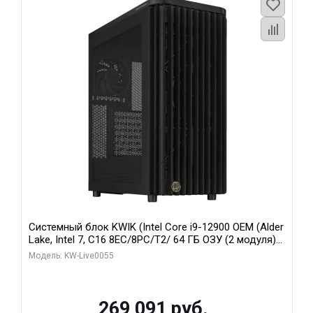
Системный блок KWIK (Intel Core i9-12900 OEM (Alder
Lake, Intel 7, C16 8EC/8PC/T2/ 64 ГБ ОЗУ (2 модуля)/
MSI RTX5080 SHADOW 3X OC 16GB GDDR7 256bit 3xDP
Модель: KW-Live0055
HDMI/ 1 ТБ SSD)
269 091 руб.