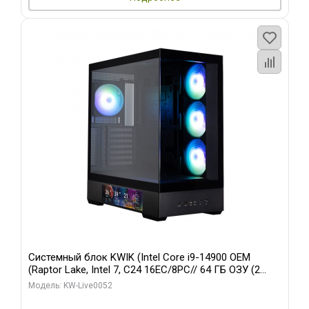
Системный блок KWIK (Intel Core i9-14900 OEM
(Raptor Lake, Intel 7, C24 16EC/8PC// 64 ГБ ОЗУ (2
модуля)/ Palit RTX5080 GAMINGPRO OC 16GB GDDR7
Модель: KW-Live0052
256bit 3xDP HD/ 512 ГБ SSD)