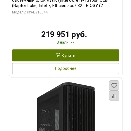
Системный блок KWIK (Intel Core i9-13900F OEM
(Raptor Lake, Intel 7, Efficient-co/ 32 ГБ ОЗУ (2
модуля)/ Gigabyte RTX5070Ti AERO OC 16GB GDDR7
Модель: KW-Live0044
256bit 3xDP HD/ 512 ГБ SSD)
219 951 руб.
В наличии
Купить
Подробнее