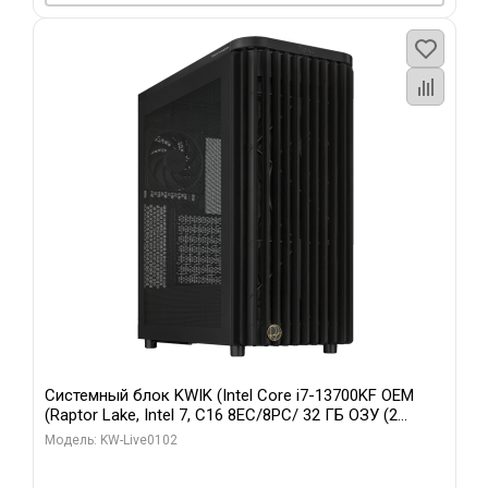
Системный блок KWIK (Intel Core i7-13700KF OEM
(Raptor Lake, Intel 7, C16 8EC/8PC/ 32 ГБ ОЗУ (2
модуля)/ Afox RTX4090 24GB GDDR6X 384-Bit 3xDP
Модель: KW-Live0102
HDMI ATX Turbo/ 960 ГБ SSD)