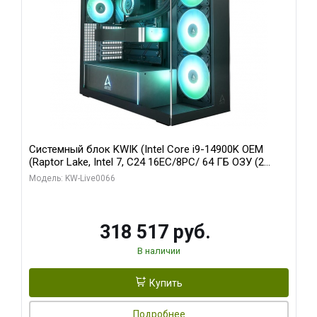
Системный блок KWIK (Intel Core i9-14900K OEM
(Raptor Lake, Intel 7, C24 16EC/8PC/ 64 ГБ ОЗУ (2
модуля)/ Gigabyte RTX5080 XTREME WATERFORCE
Модель: KW-Live0066
16GB GDDR7 256bit/ 1 ТБ SSD)
318 517 руб.
В наличии
Купить
Подробнее