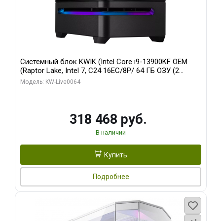
Системный блок KWIK (Intel Core i9-13900KF OEM
(Raptor Lake, Intel 7, C24 16EC/8P/ 64 ГБ ОЗУ (2
модуля)/ ASUS RTX5080 PROART OC 16GB GDDR7
Модель: KW-Live0064
256bit Type-C DP 2/ 512 ГБ SSD)
318 468 руб.
В наличии
Купить
Подробнее