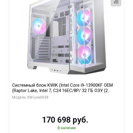
Системный блок KWIK (Intel Core i9-13900KF OEM
(Raptor Lake, Intel 7, C24 16EC/8P/ 32 ГБ ОЗУ (2
модуля)/ Gigabyte RX9070XT GAMING OC 16GB GDDR6
Модель: KW-Live0038
256bit 2xDP 2/ 960 ГБ SSD)
170 698 руб.
В наличии