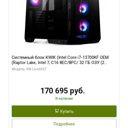
Системный блок KWIK (Intel Core i7-13700KF OEM
(Raptor Lake, Intel 7, C16 8EC/8PC/ 32 ГБ ОЗУ (2
модуля)/ Gigabyte RTX5070 AERO OC 12GB GDDR7
Модель: KW-Live0037
192bit 3xDP HDMI/ 1 ТБ SSD)
170 695 руб.
В наличии
Купить
Подробнее