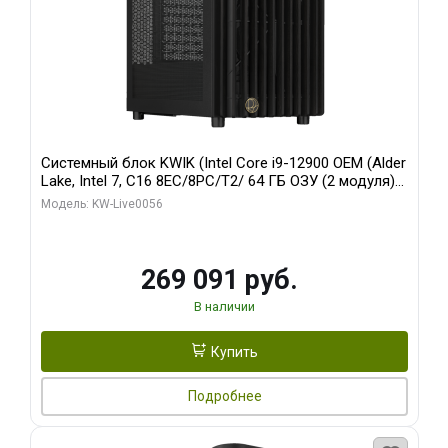
Системный блок KWIK (Intel Core i9-12900 OEM (Alder
Lake, Intel 7, C16 8EC/8PC/T2/ 64 ГБ ОЗУ (2 модуля)/
Palit RTX5080 INFINITY 3 OC 16GB GDDR7 256bit 3xDP
Модель: KW-Live0056
H/ 1 ТБ SSD)
269 091 руб.
В наличии
Купить
Подробнее