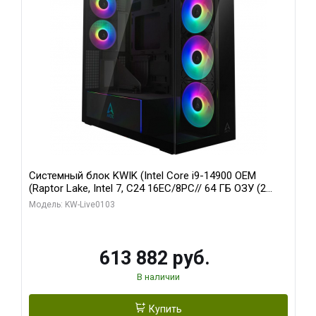
Системный блок KWIK (Intel Core i9-14900 OEM
(Raptor Lake, Intel 7, C24 16EC/8PC// 64 ГБ ОЗУ (2
модуля)/ Afox RTX4090 24GB GDDR6X 384-Bit 3xDP
Модель: KW-Live0103
HDMI ATX Turbo/ 960 ГБ SSD)
613 882 руб.
В наличии
Купить