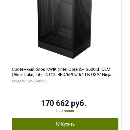
Системный блок KWIK (Intel Core i5-12600KF OEM
(Alder Lake, Intel 7, C10 4EC/6PC// 64 ГБ ОЗУ/ Ninja
Sinotex GTX1650 4GB 128bit GDDR6 DVI DP HDMI 2/
Модель: KW-Live0035
960 ГБ SSD)
170 662 руб.
В наличии
Купить