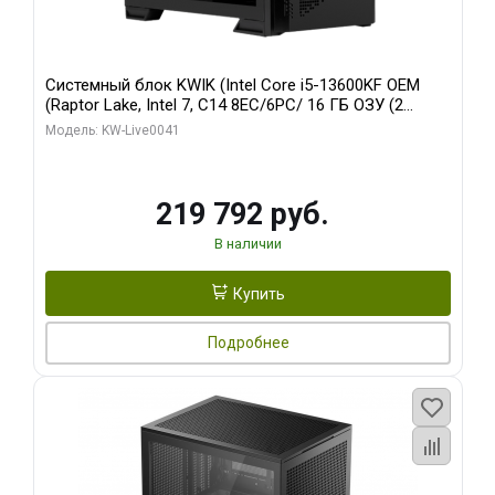
Системный блок KWIK (Intel Core i5-13600KF OEM
(Raptor Lake, Intel 7, C14 8EC/6PC/ 16 ГБ ОЗУ (2
модуля)/ Palit RTX5080 GAMINGPRO OC 16GB GDDR7
Модель: KW-Live0041
256bit 3xDP HD/ 512 ГБ SSD)
219 792 руб.
В наличии
Купить
Подробнее