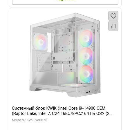
Системный блок KWIK (Intel Core i9-14900 OEM
(Raptor Lake, Intel 7, C24 16EC/8PC// 64 ГБ ОЗУ (2
модуля)/ Gigabyte RTX5080 XTREME WATERFORCE
Модель: KW-Live0070
16GB GDDR7 256bit/ 960 ГБ SSD)