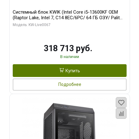
Системный блок KWIK (Intel Core i5-13600KF OEM
(Raptor Lake, Intel 7, C14 8EC/6PC/ 64 ГБ ОЗУ/ Palit
RTX5080 GAMINGPRO OC 16GB GDDR7 256bit 3xDP
Модель: KW-Live0067
HD/ 960 ГБ SSD)
318 713 руб.
В наличии
Купить
Подробнее