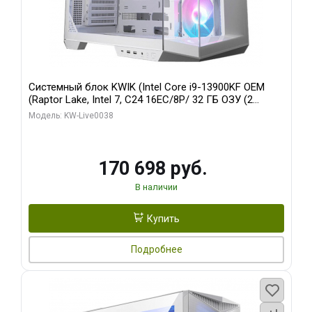
Системный блок KWIK (Intel Core i9-13900KF OEM
(Raptor Lake, Intel 7, C24 16EC/8P/ 32 ГБ ОЗУ (2
модуля)/ Gigabyte RX9070XT GAMING OC 16GB GDDR6
Модель: KW-Live0038
256bit 2xDP 2/ 960 ГБ SSD)
170 698 руб.
В наличии
Купить
Подробнее