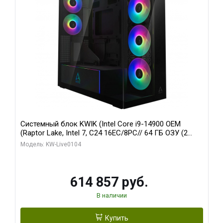
Системный блок KWIK (Intel Core i9-14900 OEM
(Raptor Lake, Intel 7, C24 16EC/8PC// 64 ГБ ОЗУ (2
модуля)/ Afox RTX4090 24GB GDDR6X 384-Bit 3xDP
Модель: KW-Live0104
HDMI ATX Turbo/ 1 ТБ SSD)
614 857 руб.
В наличии
Купить