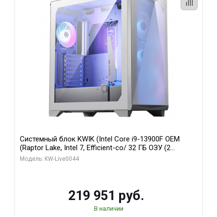
Системный блок KWIK (Intel Core i9-13900F OEM
(Raptor Lake, Intel 7, Efficient-co/ 32 ГБ ОЗУ (2
модуля)/ Gigabyte RTX5070Ti AERO OC 16GB GDDR7
Модель: KW-Live0044
256bit 3xDP HD/ 512 ГБ SSD)
219 951 руб.
В наличии