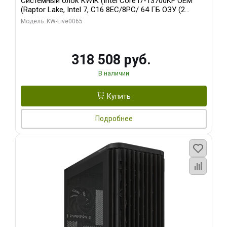
Системный блок KWIK (Intel Core i7-13700KF OEM
(Raptor Lake, Intel 7, C16 8EC/8PC/ 64 ГБ ОЗУ (2
модуля)/ ASUS RTX5080 PROART OC 16GB GDDR7
Модель: KW-Live0065
256bit Type-C DP 2/ 1 ТБ SSD)
318 508 руб.
В наличии
Купить
Подробнее