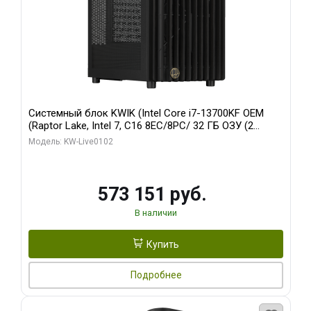
Системный блок KWIK (Intel Core i7-13700KF OEM
(Raptor Lake, Intel 7, C16 8EC/8PC/ 32 ГБ ОЗУ (2
модуля)/ Afox RTX4090 24GB GDDR6X 384-Bit 3xDP
Модель: KW-Live0102
HDMI ATX Turbo/ 960 ГБ SSD)
573 151 руб.
В наличии
Купить
Подробнее