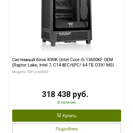
Системный блок KWIK (Intel Core i5-13600KF OEM
(Raptor Lake, Intel 7, C14 8EC/6PC/ 64 ГБ ОЗУ/ MSI
RTX5080 VENTUS 3X OC 16GB GDDR7 256bit 3xDP
Модель: KW-Live0063
HDMI/ 512 ГБ SSD)
318 438 руб.
В наличии
Купить
Подробнее