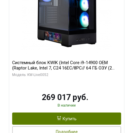
Системный блок KWIK (Intel Core i9-14900 OEM
(Raptor Lake, Intel 7, C24 16EC/8PC// 64 ГБ ОЗУ (2
модуля)/ Palit RTX5080 GAMINGPRO OC 16GB GDDR7
Модель: KW-Live0052
256bit 3xDP HD/ 512 ГБ SSD)
269 017 руб.
В наличии
Купить
Подробнее