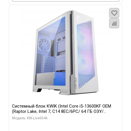
Системный блок KWIK (Intel Core i5-13600KF OEM
(Raptor Lake, Intel 7, C14 8EC/6PC/ 64 ГБ ОЗУ/
Gigabyte RTX5060Ti GAMING OC 8GB GDDR7 128bit
Модель: KW-Live0046
3xDP H/ 960 ГБ SSD)