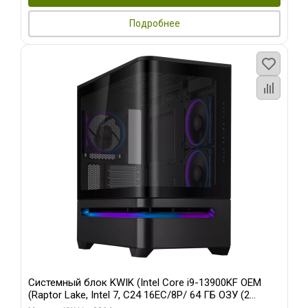
Подробнее
Системный блок KWIK (Intel Core i9-13900KF OEM
(Raptor Lake, Intel 7, C24 16EC/8P/ 64 ГБ ОЗУ (2
модуля)/ ASUS RTX5080 PROART OC 16GB GDDR7