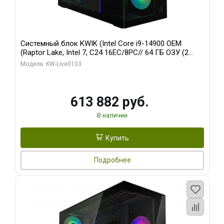
Системный блок KWIK (Intel Core i9-14900 OEM
(Raptor Lake, Intel 7, C24 16EC/8PC// 64 ГБ ОЗУ (2
модуля)/ Afox RTX4090 24GB GDDR6X 384-Bit 3xDP
Модель: KW-Live0103
HDMI ATX Turbo/ 960 ГБ SSD)
613 882 руб.
В наличии
Купить
Подробнее