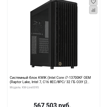
Системный блок KWIK (Intel Core i7-13700KF OEM
(Raptor Lake, Intel 7, C16 8EC/8PC/ 32 ГБ ОЗУ (2
модуля)/ Afox RTX4090 24GB GDDR6X 384-Bit 3xDP
Модель: KW-Live0095
HDMI ATX Turbo/ 512 ГБ SSD)
567 503 руб.