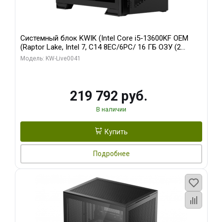
Системный блок KWIK (Intel Core i5-13600KF OEM
(Raptor Lake, Intel 7, C14 8EC/6PC/ 16 ГБ ОЗУ (2
модуля)/ Palit RTX5080 GAMINGPRO OC 16GB GDDR7
Модель: KW-Live0041
256bit 3xDP HD/ 512 ГБ SSD)
219 792 руб.
В наличии
Купить
Подробнее