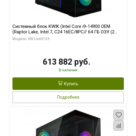
Системный блок KWIK (Intel Core i9-14900 OEM
(Raptor Lake, Intel 7, C24 16EC/8PC// 64 ГБ ОЗУ (2
модуля)/ Afox RTX4090 24GB GDDR6X 384-Bit 3xDP
Модель: KW-Live0103
HDMI ATX Turbo/ 960 ГБ SSD)
613 882 руб.
В наличии
Купить
Подробнее