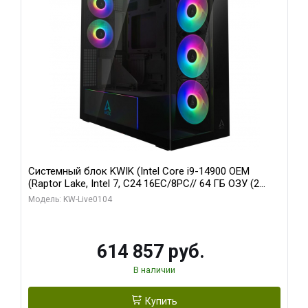
Системный блок KWIK (Intel Core i9-14900 OEM
(Raptor Lake, Intel 7, C24 16EC/8PC// 64 ГБ ОЗУ (2
модуля)/ Afox RTX4090 24GB GDDR6X 384-Bit 3xDP
Модель: KW-Live0104
HDMI ATX Turbo/ 1 ТБ SSD)
614 857 руб.
В наличии
Купить