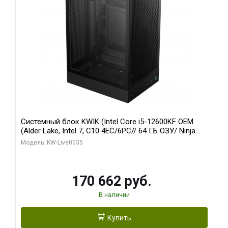
Системный блок KWIK (Intel Core i5-12600KF OEM
(Alder Lake, Intel 7, C10 4EC/6PC// 64 ГБ ОЗУ/ Ninja
Sinotex GTX1650 4GB 128bit GDDR6 DVI DP HDMI 2/
Модель: KW-Live0035
960 ГБ SSD)
170 662 руб.
В наличии
Купить