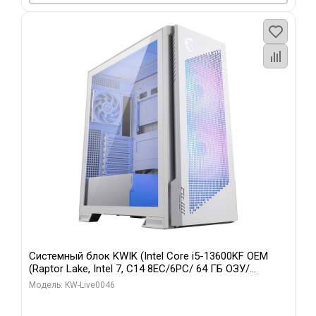
Системный блок KWIK (Intel Core i5-13600KF OEM
(Raptor Lake, Intel 7, C14 8EC/6PC/ 64 ГБ ОЗУ/
Gigabyte RTX5060Ti GAMING OC 8GB GDDR7 128bit
Модель: KW-Live0046
3xDP H/ 960 ГБ SSD)