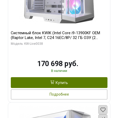
Системный блок KWIK (Intel Core i9-13900KF OEM
(Raptor Lake, Intel 7, C24 16EC/8P/ 32 ГБ ОЗУ (2
модуля)/ Gigabyte RX9070XT GAMING OC 16GB GDDR6
Модель: KW-Live0038
256bit 2xDP 2/ 960 ГБ SSD)
170 698 руб.
В наличии
Купить
Подробнее