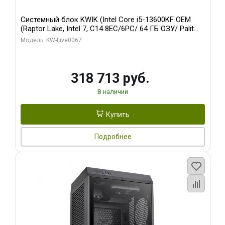
Системный блок KWIK (Intel Core i5-13600KF OEM
(Raptor Lake, Intel 7, C14 8EC/6PC/ 64 ГБ ОЗУ/ Palit
RTX5080 GAMINGPRO OC 16GB GDDR7 256bit 3xDP
Модель: KW-Live0067
HD/ 960 ГБ SSD)
318 713 руб.
В наличии
Купить
Подробнее