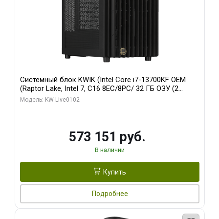
Системный блок KWIK (Intel Core i7-13700KF OEM
(Raptor Lake, Intel 7, C16 8EC/8PC/ 32 ГБ ОЗУ (2
модуля)/ Afox RTX4090 24GB GDDR6X 384-Bit 3xDP
Модель: KW-Live0102
HDMI ATX Turbo/ 960 ГБ SSD)
573 151 руб.
В наличии
Купить
Подробнее