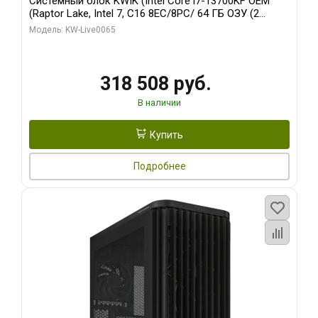
Системный блок KWIK (Intel Core i7-13700KF OEM
(Raptor Lake, Intel 7, C16 8EC/8PC/ 64 ГБ ОЗУ (2
модуля)/ ASUS RTX5080 PROART OC 16GB GDDR7
Модель: KW-Live0065
256bit Type-C DP 2/ 1 ТБ SSD)
318 508 руб.
В наличии
Купить
Подробнее