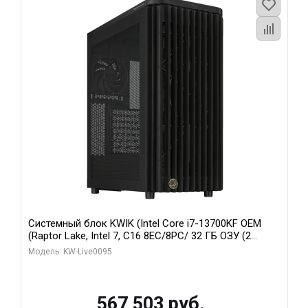
Системный блок KWIK (Intel Core i7-13700KF OEM
(Raptor Lake, Intel 7, C16 8EC/8PC/ 32 ГБ ОЗУ (2
модуля)/ Afox RTX4090 24GB GDDR6X 384-Bit 3xDP
Модель: KW-Live0095
HDMI ATX Turbo/ 512 ГБ SSD)
567 503 руб.