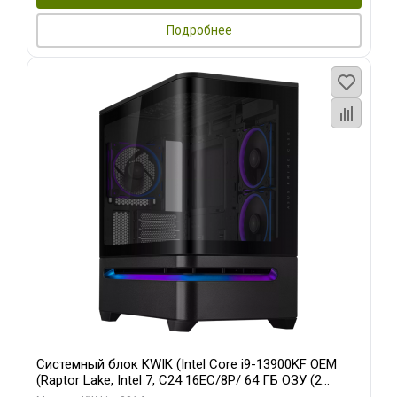
Подробнее
Системный блок KWIK (Intel Core i9-13900KF OEM
(Raptor Lake, Intel 7, C24 16EC/8P/ 64 ГБ ОЗУ (2
модуля)/ ASUS RTX5080 PROART OC 16GB GDDR7