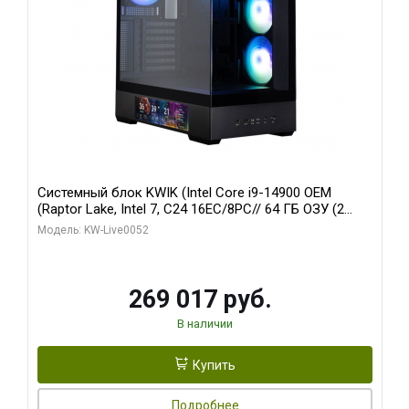
Системный блок KWIK (Intel Core i9-14900 OEM
(Raptor Lake, Intel 7, C24 16EC/8PC// 64 ГБ ОЗУ (2
модуля)/ Palit RTX5080 GAMINGPRO OC 16GB GDDR7
Модель: KW-Live0052
256bit 3xDP HD/ 512 ГБ SSD)
269 017 руб.
В наличии
Купить
Подробнее