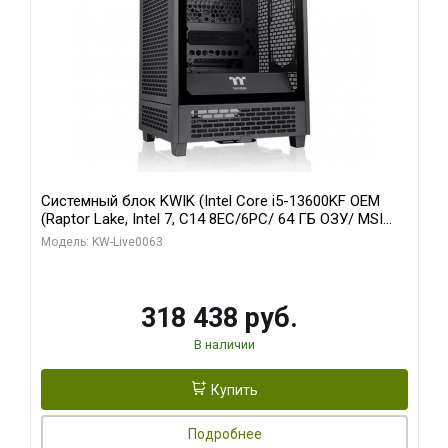
Системный блок KWIK (Intel Core i5-13600KF OEM
(Raptor Lake, Intel 7, C14 8EC/6PC/ 64 ГБ ОЗУ/ MSI
RTX5080 VENTUS 3X OC 16GB GDDR7 256bit 3xDP
Модель: KW-Live0063
HDMI/ 512 ГБ SSD)
318 438 руб.
В наличии
Купить
Подробнее