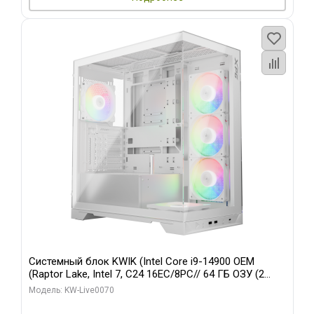
Системный блок KWIK (Intel Core i9-14900 OEM
(Raptor Lake, Intel 7, C24 16EC/8PC// 64 ГБ ОЗУ (2
модуля)/ Gigabyte RTX5080 XTREME WATERFORCE
Модель: KW-Live0070
16GB GDDR7 256bit/ 960 ГБ SSD)