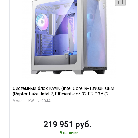
Системный блок KWIK (Intel Core i9-13900F OEM
(Raptor Lake, Intel 7, Efficient-co/ 32 ГБ ОЗУ (2
модуля)/ Gigabyte RTX5070Ti AERO OC 16GB GDDR7
Модель: KW-Live0044
256bit 3xDP HD/ 512 ГБ SSD)
219 951 руб.
В наличии