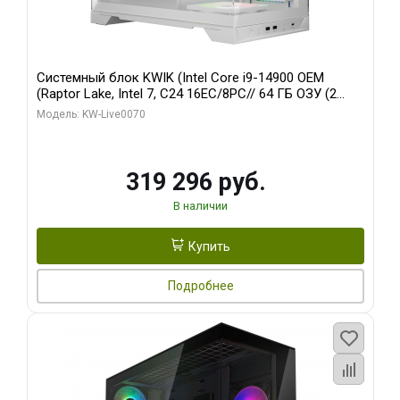
Системный блок KWIK (Intel Core i9-14900 OEM
(Raptor Lake, Intel 7, C24 16EC/8PC// 64 ГБ ОЗУ (2
модуля)/ Gigabyte RTX5080 XTREME WATERFORCE
Модель: KW-Live0070
16GB GDDR7 256bit/ 960 ГБ SSD)
319 296 руб.
В наличии
Купить
Подробнее