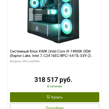
Системный блок KWIK (Intel Core i9-14900K OEM
(Raptor Lake, Intel 7, C24 16EC/8PC/ 64 ГБ ОЗУ (2
модуля)/ Gigabyte RTX5080 XTREME WATERFORCE
Модель: KW-Live0066
16GB GDDR7 256bit/ 1 ТБ SSD)
318 517 руб.
В наличии
Купить
Подробнее