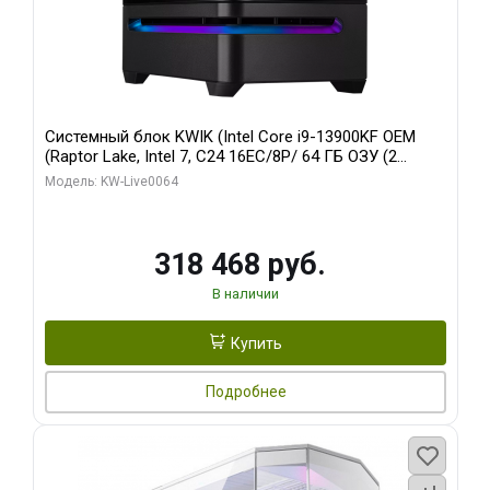
Системный блок KWIK (Intel Core i9-13900KF OEM
(Raptor Lake, Intel 7, C24 16EC/8P/ 64 ГБ ОЗУ (2
модуля)/ ASUS RTX5080 PROART OC 16GB GDDR7
Модель: KW-Live0064
256bit Type-C DP 2/ 512 ГБ SSD)
318 468 руб.
В наличии
Купить
Подробнее