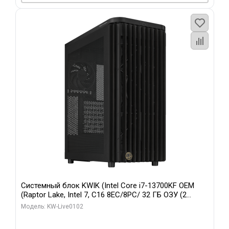
Системный блок KWIK (Intel Core i7-13700KF OEM
(Raptor Lake, Intel 7, C16 8EC/8PC/ 32 ГБ ОЗУ (2
модуля)/ Afox RTX4090 24GB GDDR6X 384-Bit 3xDP
Модель: KW-Live0102
HDMI ATX Turbo/ 960 ГБ SSD)