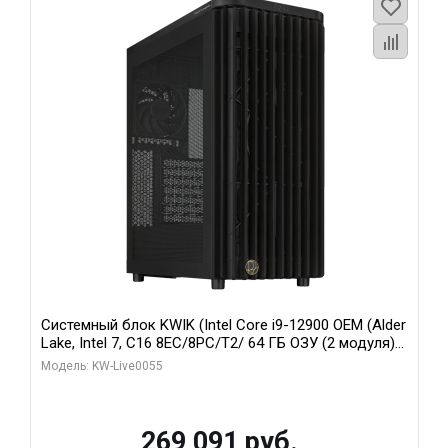
Системный блок KWIK (Intel Core i9-12900 OEM (Alder
Lake, Intel 7, C16 8EC/8PC/T2/ 64 ГБ ОЗУ (2 модуля)/
MSI RTX5080 SHADOW 3X OC 16GB GDDR7 256bit 3xDP
Модель: KW-Live0055
HDMI/ 1 ТБ SSD)
269 091 руб.