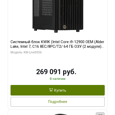
Системный блок KWIK (Intel Core i9-12900 OEM (Alder
Lake, Intel 7, C16 8EC/8PC/T2/ 64 ГБ ОЗУ (2 модуля)/
Palit RTX5080 INFINITY 3 OC 16GB GDDR7 256bit 3xDP
Модель: KW-Live0056
H/ 1 ТБ SSD)
269 091 руб.
В наличии
Купить
Подробнее