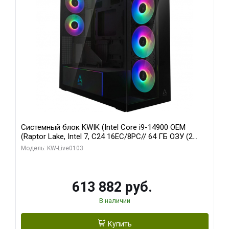
Системный блок KWIK (Intel Core i9-14900 OEM
(Raptor Lake, Intel 7, C24 16EC/8PC// 64 ГБ ОЗУ (2
модуля)/ Afox RTX4090 24GB GDDR6X 384-Bit 3xDP
Модель: KW-Live0103
HDMI ATX Turbo/ 960 ГБ SSD)
613 882 руб.
В наличии
Купить