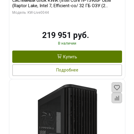
Системный блок KWIK (Intel Core i9-13900F OEM
(Raptor Lake, Intel 7, Efficient-co/ 32 ГБ ОЗУ (2
модуля)/ Gigabyte RTX5070Ti AERO OC 16GB GDDR7
Модель: KW-Live0044
256bit 3xDP HD/ 512 ГБ SSD)
219 951 руб.
В наличии
Купить
Подробнее