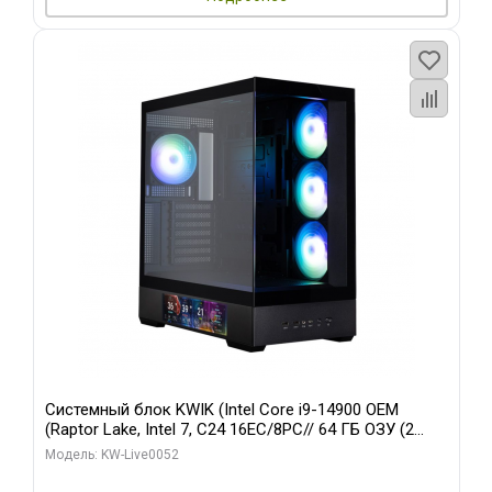
Системный блок KWIK (Intel Core i9-14900 OEM
(Raptor Lake, Intel 7, C24 16EC/8PC// 64 ГБ ОЗУ (2
модуля)/ Palit RTX5080 GAMINGPRO OC 16GB GDDR7
Модель: KW-Live0052
256bit 3xDP HD/ 512 ГБ SSD)