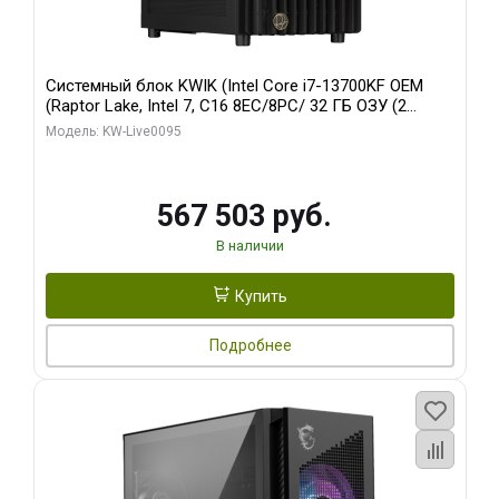
Системный блок KWIK (Intel Core i7-13700KF OEM
(Raptor Lake, Intel 7, C16 8EC/8PC/ 32 ГБ ОЗУ (2
модуля)/ Afox RTX4090 24GB GDDR6X 384-Bit 3xDP
Модель: KW-Live0095
HDMI ATX Turbo/ 512 ГБ SSD)
567 503 руб.
В наличии
Купить
Подробнее