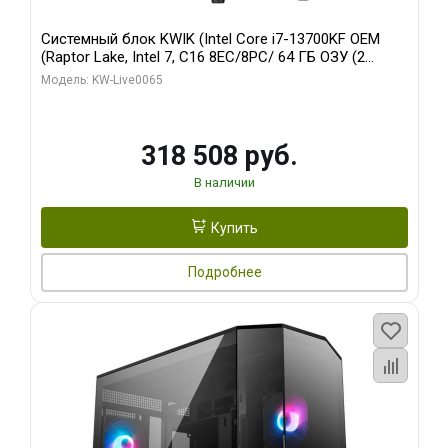
Системный блок KWIK (Intel Core i7-13700KF OEM
(Raptor Lake, Intel 7, C16 8EC/8PC/ 64 ГБ ОЗУ (2
модуля)/ ASUS RTX5080 PROART OC 16GB GDDR7
Модель: KW-Live0065
256bit Type-C DP 2/ 1 ТБ SSD)
318 508 руб.
В наличии
Купить
Подробнее