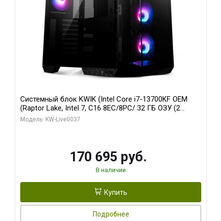
Системный блок KWIK (Intel Core i7-13700KF OEM
(Raptor Lake, Intel 7, C16 8EC/8PC/ 32 ГБ ОЗУ (2
модуля)/ Gigabyte RTX5070 AERO OC 12GB GDDR7
Модель: KW-Live0037
192bit 3xDP HDMI/ 1 ТБ SSD)
170 695 руб.
В наличии
Купить
Подробнее