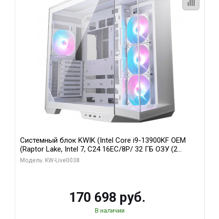
Системный блок KWIK (Intel Core i9-13900KF OEM
(Raptor Lake, Intel 7, C24 16EC/8P/ 32 ГБ ОЗУ (2
модуля)/ Gigabyte RX9070XT GAMING OC 16GB GDDR6
Модель: KW-Live0038
256bit 2xDP 2/ 960 ГБ SSD)
170 698 руб.
В наличии