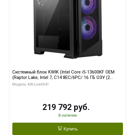
Системный блок KWIK (Intel Core i5-13600KF OEM
(Raptor Lake, Intel 7, C14 8EC/6PC/ 16 ГБ ОЗУ (2
модуля)/ Palit RTX5080 GAMINGPRO OC 16GB GDDR7
Модель: KW-Live0041
256bit 3xDP HD/ 512 ГБ SSD)
219 792 руб.
В наличии
Купить