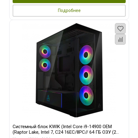
Подробнее
Системный блок KWIK (Intel Core i9-14900 OEM
(Raptor Lake, Intel 7, C24 16EC/8PC// 64 ГБ ОЗУ (2
модуля)/ Afox RTX4090 24GB GDDR6X 384-Bit 3xDP