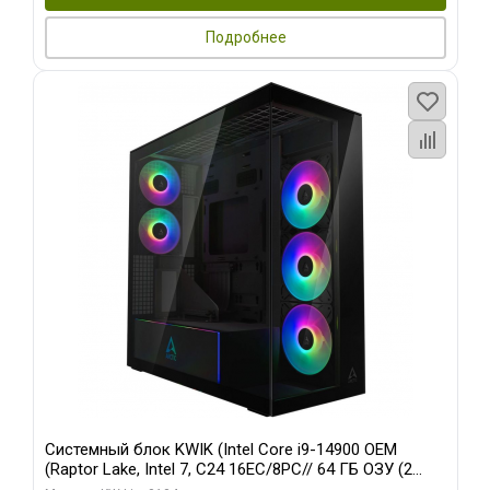
Подробнее
Системный блок KWIK (Intel Core i9-14900 OEM
(Raptor Lake, Intel 7, C24 16EC/8PC// 64 ГБ ОЗУ (2
модуля)/ Afox RTX4090 24GB GDDR6X 384-Bit 3xDP