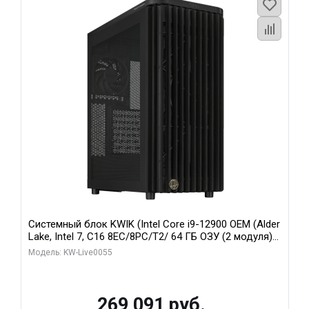
Системный блок KWIK (Intel Core i9-12900 OEM (Alder
Lake, Intel 7, C16 8EC/8PC/T2/ 64 ГБ ОЗУ (2 модуля)/
MSI RTX5080 SHADOW 3X OC 16GB GDDR7 256bit 3xDP
Модель: KW-Live0055
HDMI/ 1 ТБ SSD)
269 091 руб.