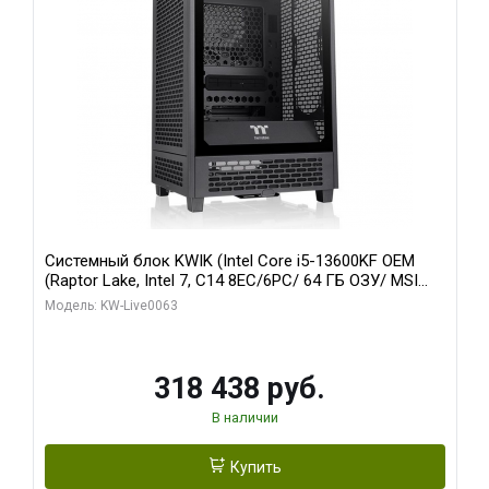
Системный блок KWIK (Intel Core i5-13600KF OEM
(Raptor Lake, Intel 7, C14 8EC/6PC/ 64 ГБ ОЗУ/ MSI
RTX5080 VENTUS 3X OC 16GB GDDR7 256bit 3xDP
Модель: KW-Live0063
HDMI/ 512 ГБ SSD)
318 438 руб.
В наличии
Купить