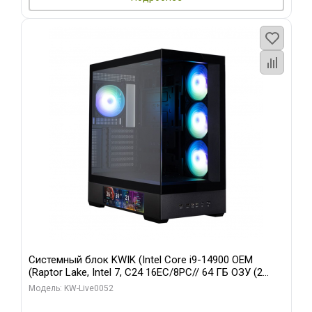
Системный блок KWIK (Intel Core i9-14900 OEM
(Raptor Lake, Intel 7, C24 16EC/8PC// 64 ГБ ОЗУ (2
модуля)/ Palit RTX5080 GAMINGPRO OC 16GB GDDR7
Модель: KW-Live0052
256bit 3xDP HD/ 512 ГБ SSD)