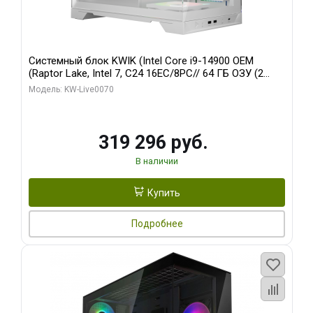
Системный блок KWIK (Intel Core i9-14900 OEM
(Raptor Lake, Intel 7, C24 16EC/8PC// 64 ГБ ОЗУ (2
модуля)/ Gigabyte RTX5080 XTREME WATERFORCE
Модель: KW-Live0070
16GB GDDR7 256bit/ 960 ГБ SSD)
319 296 руб.
В наличии
Купить
Подробнее