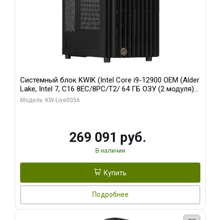
Системный блок KWIK (Intel Core i9-12900 OEM (Alder
Lake, Intel 7, C16 8EC/8PC/T2/ 64 ГБ ОЗУ (2 модуля)/
Palit RTX5080 INFINITY 3 OC 16GB GDDR7 256bit 3xDP
Модель: KW-Live0056
H/ 1 ТБ SSD)
269 091 руб.
В наличии
Купить
Подробнее