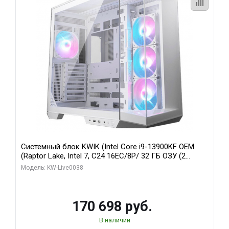
Системный блок KWIK (Intel Core i9-13900KF OEM
(Raptor Lake, Intel 7, C24 16EC/8P/ 32 ГБ ОЗУ (2
модуля)/ Gigabyte RX9070XT GAMING OC 16GB GDDR6
Модель: KW-Live0038
256bit 2xDP 2/ 960 ГБ SSD)
170 698 руб.
В наличии