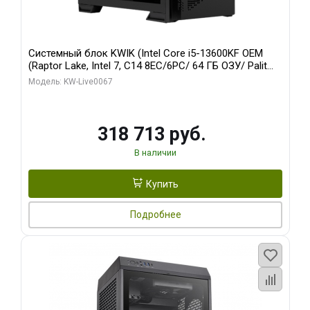
Системный блок KWIK (Intel Core i5-13600KF OEM
(Raptor Lake, Intel 7, C14 8EC/6PC/ 64 ГБ ОЗУ/ Palit
RTX5080 GAMINGPRO OC 16GB GDDR7 256bit 3xDP
Модель: KW-Live0067
HD/ 960 ГБ SSD)
318 713 руб.
В наличии
Купить
Подробнее