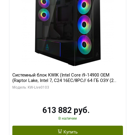
Системный блок KWIK (Intel Core i9-14900 OEM
(Raptor Lake, Intel 7, C24 16EC/8PC// 64 ГБ ОЗУ (2
модуля)/ Afox RTX4090 24GB GDDR6X 384-Bit 3xDP
Модель: KW-Live0103
HDMI ATX Turbo/ 960 ГБ SSD)
613 882 руб.
В наличии
Купить