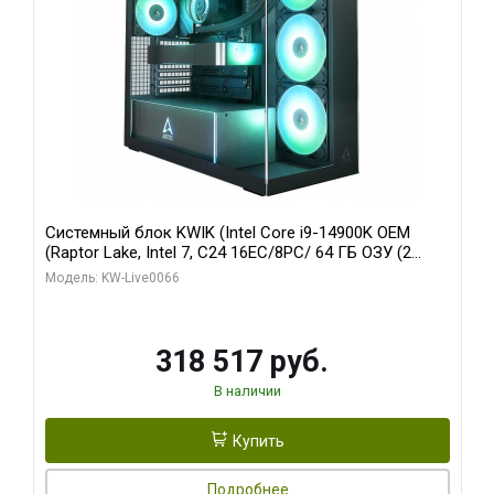
Системный блок KWIK (Intel Core i9-14900K OEM
(Raptor Lake, Intel 7, C24 16EC/8PC/ 64 ГБ ОЗУ (2
модуля)/ Gigabyte RTX5080 XTREME WATERFORCE
Модель: KW-Live0066
16GB GDDR7 256bit/ 1 ТБ SSD)
318 517 руб.
В наличии
Купить
Подробнее