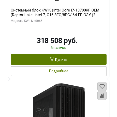
Системный блок KWIK (Intel Core i7-13700KF OEM
(Raptor Lake, Intel 7, C16 8EC/8PC/ 64 ГБ ОЗУ (2
модуля)/ ASUS RTX5080 PROART OC 16GB GDDR7
Модель: KW-Live0065
256bit Type-C DP 2/ 1 ТБ SSD)
318 508 руб.
В наличии
Купить
Подробнее