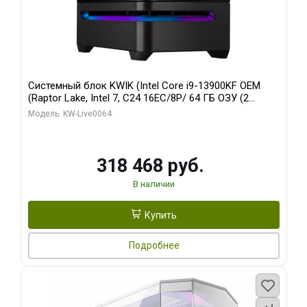
Системный блок KWIK (Intel Core i9-13900KF OEM
(Raptor Lake, Intel 7, C24 16EC/8P/ 64 ГБ ОЗУ (2
модуля)/ ASUS RTX5080 PROART OC 16GB GDDR7
Модель: KW-Live0064
256bit Type-C DP 2/ 512 ГБ SSD)
318 468 руб.
В наличии
Купить
Подробнее