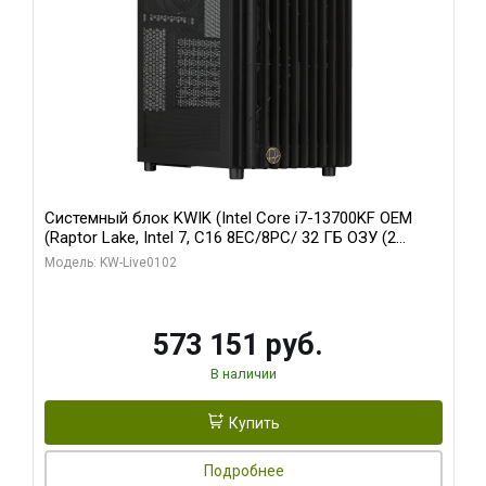
Системный блок KWIK (Intel Core i7-13700KF OEM
(Raptor Lake, Intel 7, C16 8EC/8PC/ 32 ГБ ОЗУ (2
модуля)/ Afox RTX4090 24GB GDDR6X 384-Bit 3xDP
Модель: KW-Live0102
HDMI ATX Turbo/ 960 ГБ SSD)
573 151 руб.
В наличии
Купить
Подробнее