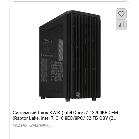
Системный блок KWIK (Intel Core i7-13700KF OEM
(Raptor Lake, Intel 7, C16 8EC/8PC/ 32 ГБ ОЗУ (2
модуля)/ Afox RTX4090 24GB GDDR6X 384-Bit 3xDP
Модель: KW-Live0095
HDMI ATX Turbo/ 512 ГБ SSD)