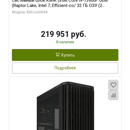
Системный блок KWIK (Intel Core i9-13900F OEM
(Raptor Lake, Intel 7, Efficient-co/ 32 ГБ ОЗУ (2
модуля)/ Gigabyte RTX5070Ti AERO OC 16GB GDDR7
Модель: KW-Live0044
256bit 3xDP HD/ 512 ГБ SSD)
219 951 руб.
В наличии
Купить
Подробнее