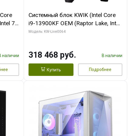
 Core
Системный блок KWIK (Intel Core
ntel 7,
i9-13900KF OEM (Raptor Lake, Intel
(2
7, C24 16EC/8P/ 64 ГБ ОЗУ (2
Модель: KW-Live0064
Ti
модуля)/ ASUS RTX5080 PROART
DDR7
OC 16GB GDDR7 256bit Type-C DP
318 468 руб.
2/ 512 ГБ SSD)
В наличии
В наличии
бнее
Подробнее
Купить