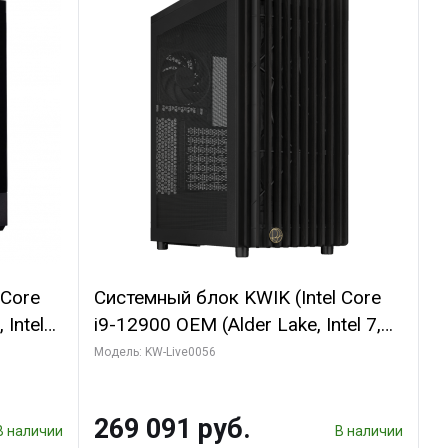
 Core
Системный блок KWIK (Intel Core
 Intel
i9-12900 OEM (Alder Lake, Intel 7,
C16 8EC/8PC/T2/ 64 ГБ ОЗУ (2
Модель: KW-Live0056
GB
модуля)/ Palit RTX5080 INFINITY 3
 ATX
OC 16GB GDDR7 256bit 3xDP H/ 1
269 091 руб.
ТБ SSD)
В наличии
В наличии