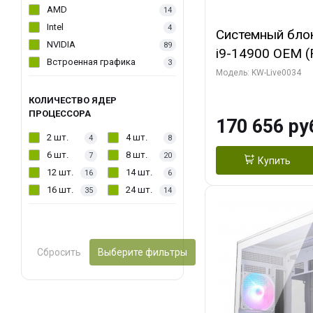
AMD
14
Intel
4
Системный блок 
NVIDIA
89
i9-14900 OEM (Ra
Встроенная графика
3
C24 16EC/8PC//
Модель: KW-Live0034
модуля)/ MSI 
КОЛИЧЕСТВО ЯДЕР
2X PLUS 16GB 
ПРОЦЕССОРА
170 656 ру
/ 1 ТБ SSD)
2 шт.
4 шт.
4
8
6 шт.
8 шт.
7
20
Купить
12 шт.
14 шт.
16
6
16 шт.
24 шт.
35
14
Сбросить
Выберите фильтры