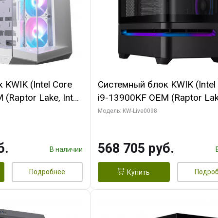
KWIK (Intel Core
Системный блок KWIK (Intel
(Raptor Lake, Intel
i9-13900KF OEM (Raptor Lake
/ 32 ГБ ОЗУ (2
7, C24 16EC/8P/ 16 ГБ ОЗУ 
Модель: KW-Live0098
yte RX9070XT
модуля)/ Afox RTX4090 24
B GDDR6 256bit
GDDR6X 384-Bit 3xDP HDMI
б.
568 705 руб.
 SSD)
Turbo/ 512 ГБ SSD)
В наличии
Подробнее
Подро
Купить