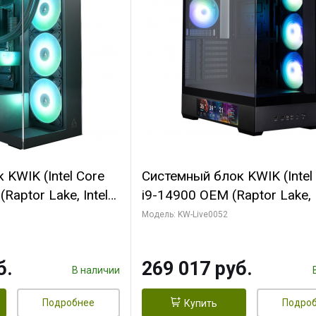
KWIK (Intel Core
Системный блок KWIK (Intel
Raptor Lake, Intel
i9-14900 OEM (Raptor Lake, I
C/ 64 ГБ ОЗУ (2
C24 16EC/8PC// 64 ГБ ОЗУ 
Модель: KW-Live0052
yte RTX5080
модуля)/ Palit RTX5080
FORCE 16GB
GAMINGPRO OC 16GB GDD
б.
269 017 руб.
1 ТБ SSD)
256bit 3xDP HD/ 512 ГБ SS
В наличии
Подробнее
Подро
Купить