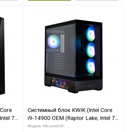
 Core
Системный блок KWIK (Intel Core
ntel 7,
i9-14900 OEM (Raptor Lake, Intel 7,
(2
C24 16EC/8PC// 16 ГБ ОЗУ (2
Модель: KW-Live0043