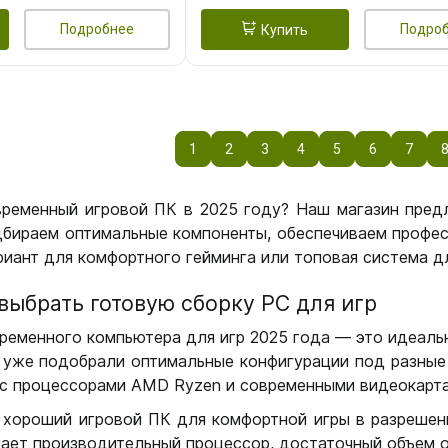
Подробнее
Подро
Купить
1
2
3
4
5
6
7
временный игровой ПК в 2025 году? Наш магазин пред
бираем оптимальные компоненты, обеспечиваем профес
иант для комфортного гейминга или топовая система дл
выбрать готовую сборку РС для игр
ременного компьютера для игр 2025 года — это идеальн
уже подобрали оптимальные конфигурации под разные 
с процессорами AMD Ryzen и современными видеокарта
 хороший игровой ПК для комфортной игры в разрешении
чает производительный процессор, достаточный объем о