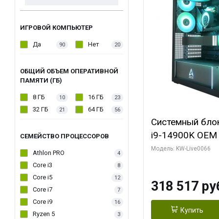
ИГРОВОЙ КОМПЬЮТЕР
Да
Нет
90
20
ОБЩИЙ ОБЪЕМ ОПЕРАТИВНОЙ
ПАМЯТИ (ГБ)
8 ГБ
16 ГБ
10
23
32 ГБ
64 ГБ
21
56
Системный блок 
i9-14900K OEM (
СЕМЕЙСТВО ПРОЦЕССОРОВ
7, C24 16EC/8P
Модель: KW-Live0066
Athlon PRO
4
модуля)/ Gigab
Core i3
8
XTREME WATER
Core i5
12
318 517 ру
GDDR7 256bit/ 
Core i7
7
Core i9
16
Купить
Ryzen 5
3