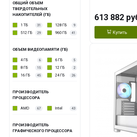
модуля)/ Afox
ОБЩИЙ ОБЪЕМ
ТВЕРДОТЕЛЬНЫХ
GDDR6X 384-Bi
НАКОПИТЕЛЕЙ (ГБ)
613 882 ру
Turbo/ 960 ГБ 
1 ТБ
128 ГБ
31
9
Купить
512 ГБ
960 ГБ
29
41
ОБЪЕМ ВИДЕОПАМЯТИ (ГБ)
4 ГБ
6 ГБ
6
5
8 ГБ
12 ГБ
15
2
16 ГБ
24 ГБ
45
26
ПРОИЗВОДИТЕЛЬ
ПРОЦЕССОРА
AMD
Intel
67
43
ПРОИЗВОДИТЕЛЬ
ГРАФИЧЕСКОГО ПРОЦЕССОРА