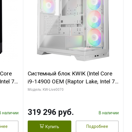
 Core
Системный блок KWIK (Intel Core
ntel 7,
i9-14900 OEM (Raptor Lake, Intel 7,
(2
C24 16EC/8PC// 64 ГБ ОЗУ (2
Модель: KW-Live0070
модуля)/ Gigabyte RTX5080
R7
XTREME WATERFORCE 16GB
319 296 руб.
D)
GDDR7 256bit/ 960 ГБ SSD)
В наличии
В наличии
бнее
Подробнее
Купить