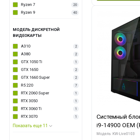
Ryzen 7
20
Ryzen 9
40
МОДЕЛЬ ДИСКРЕТНОЙ
ВИДЕОКАРТЫ
A310
2
A380
2
GTX 1050 Ti
1
GTX 1650
2
GTX 1660 Super
2
R5 220
7
RTX 2060 Super
1
RTX 3050
1
RTX 3060 Ti
1
Системный блок 
RTX 3070
1
i9-14900 OEM (Ra
Показать еще 11
C24 16EC/8PC//
Модель: KW-Live0103