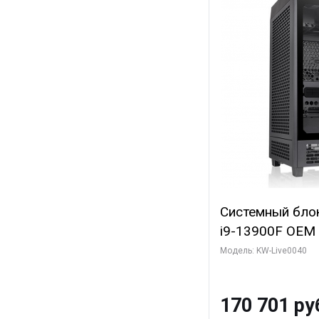
Системный блок 
i9-13900F OEM (
7, Efficient-co/
Модель: KW-Live0040
модуля)/ Gigab
GAMING OC 12G
170 701 ру
3xDP HD/ 960 