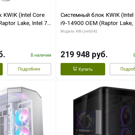
KWIK (Intel Core
Системный блок KWIK (Intel
ptor Lake, Intel 7,
i9-14900 OEM (Raptor Lake, I
 16 ГБ ОЗУ (2
C24 16EC/8PC// 16 ГБ ОЗУ 
Модель: KW-Live0042
RTX5060Ti VENTUS
модуля)/ Gigabyte RTX5070
GDDR7 128bit 3xDP
EAGLE OC ICE SFF 16GB G
б.
219 948 руб.
256bi/ 512 ГБ SSD)
В наличии
Подробнее
Подро
Купить