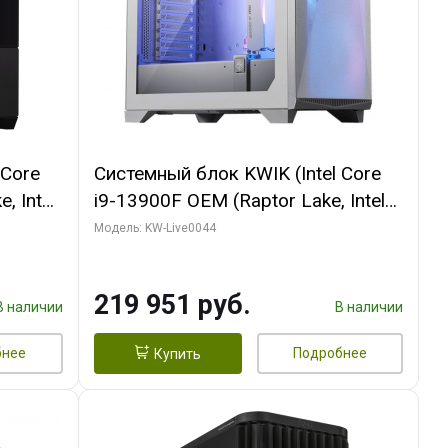
 Core
Системный блок KWIK (Intel Core
, Intel
i9-13900F OEM (Raptor Lake, Intel
(2
7, Efficient-co/ 32 ГБ ОЗУ (2
Модель: KW-Live0044
GB
модуля)/ Gigabyte RTX5070Ti
 ATX
AERO OC 16GB GDDR7 256bit 3xDP
219 951 руб.
HD/ 512 ГБ SSD)
В наличии
В наличии
бнее
Подробнее
Купить