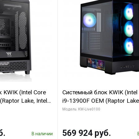
KWIK (Intel Core
Системный блок KWIK (Intel
Raptor Lake, Intel
i9-13900F OEM (Raptor Lake,
 16 ГБ ОЗУ (2
7, Efficient-co/ 16 ГБ ОЗУ (2
Модель: KW-Live0100
yte RTX5070
модуля)/ Afox RTX4090 24
B GDDR7 192bit
GDDR6X 384-Bit 3xDP HDMI
б.
569 924 руб.
ГБ SSD)
Turbo/ 512 ГБ SSD)
В наличии