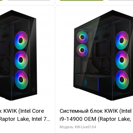
KWIK (Intel Core
Системный блок KWIK (Intel
ptor Lake, Intel 7,
i9-14900 OEM (Raptor Lake, I
 64 ГБ ОЗУ (2
C24 16EC/8PC// 64 ГБ ОЗУ 
Модель: KW-Live0104