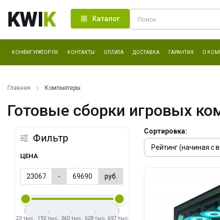
KWI
K
Каталог
КОНФИГУРАТОР ПК
КОНТАКТЫ
ОПЛАТА
ДОСТАВКА
ГАРАНТИЯ
О КОМ
Главная
Компьютеры
Готовые сборки игровых ко
Сортировка:
Фильтр
ЦЕНА
-
руб.
23 тыс.
192 тыс.
360 тыс.
528 тыс.
697 тыс.