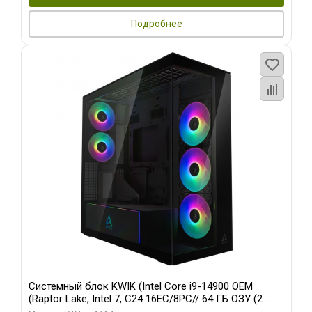
Подробнее
Системный блок KWIK (Intel Core i9-14900 OEM
(Raptor Lake, Intel 7, C24 16EC/8PC// 64 ГБ ОЗУ (2
модуля)/ Afox RTX4090 24GB GDDR6X 384-Bit 3xDP