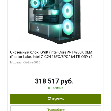
Системный блок KWIK (Intel Core i9-14900K OEM
(Raptor Lake, Intel 7, C24 16EC/8PC/ 64 ГБ ОЗУ (2
модуля)/ Gigabyte RTX5080 XTREME WATERFORCE
Модель: KW-Live0066
16GB GDDR7 256bit/ 1 ТБ SSD)
318 517 руб.
В наличии
Купить
Подробнее