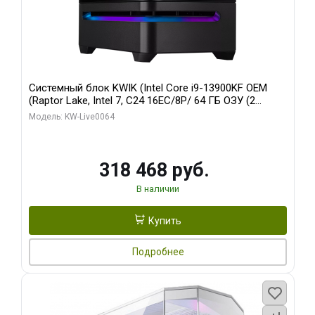
Системный блок KWIK (Intel Core i9-13900KF OEM
(Raptor Lake, Intel 7, C24 16EC/8P/ 64 ГБ ОЗУ (2
модуля)/ ASUS RTX5080 PROART OC 16GB GDDR7
Модель: KW-Live0064
256bit Type-C DP 2/ 512 ГБ SSD)
318 468 руб.
В наличии
Купить
Подробнее