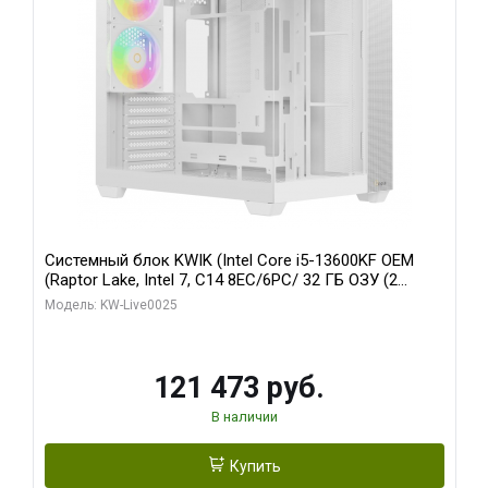
Системный блок KWIK (Intel Core i5-13600KF OEM
(Raptor Lake, Intel 7, C14 8EC/6PC/ 32 ГБ ОЗУ (2
модуля)/ Gigabyte RTX5060 WINDFORCE OC 8GB
Модель: KW-Live0025
GDDR7 128bit 3xDP / 960 ГБ SSD)
121 473 руб.
В наличии
Купить