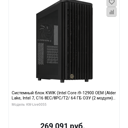
Системный блок KWIK (Intel Core i9-12900 OEM (Alder
Lake, Intel 7, C16 8EC/8PC/T2/ 64 ГБ ОЗУ (2 модуля)/
MSI RTX5080 SHADOW 3X OC 16GB GDDR7 256bit 3xDP
Модель: KW-Live0055
HDMI/ 1 ТБ SSD)
269 091 руб.