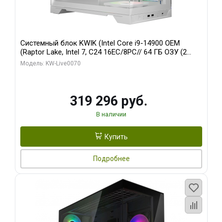
Системный блок KWIK (Intel Core i9-14900 OEM
(Raptor Lake, Intel 7, C24 16EC/8PC// 64 ГБ ОЗУ (2
модуля)/ Gigabyte RTX5080 XTREME WATERFORCE
Модель: KW-Live0070
16GB GDDR7 256bit/ 960 ГБ SSD)
319 296 руб.
В наличии
Купить
Подробнее