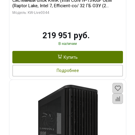
Системный блок KWIK (Intel Core i9-13900F OEM
(Raptor Lake, Intel 7, Efficient-co/ 32 ГБ ОЗУ (2
модуля)/ Gigabyte RTX5070Ti AERO OC 16GB GDDR7
Модель: KW-Live0044
256bit 3xDP HD/ 512 ГБ SSD)
219 951 руб.
В наличии
Купить
Подробнее