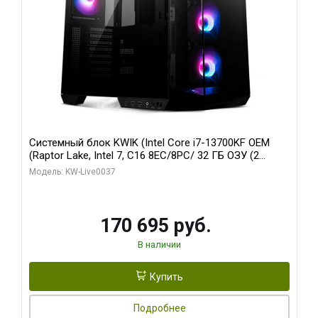
Системный блок KWIK (Intel Core i7-13700KF OEM
(Raptor Lake, Intel 7, C16 8EC/8PC/ 32 ГБ ОЗУ (2
модуля)/ Gigabyte RTX5070 AERO OC 12GB GDDR7
Модель: KW-Live0037
192bit 3xDP HDMI/ 1 ТБ SSD)
170 695 руб.
В наличии
Купить
Подробнее