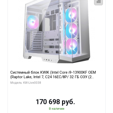
Системный блок KWIK (Intel Core i9-13900KF OEM
(Raptor Lake, Intel 7, C24 16EC/8P/ 32 ГБ ОЗУ (2
модуля)/ Gigabyte RX9070XT GAMING OC 16GB GDDR6
Модель: KW-Live0038
256bit 2xDP 2/ 960 ГБ SSD)
170 698 руб.
В наличии