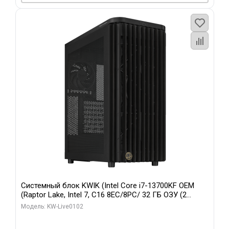
Системный блок KWIK (Intel Core i7-13700KF OEM
(Raptor Lake, Intel 7, C16 8EC/8PC/ 32 ГБ ОЗУ (2
модуля)/ Afox RTX4090 24GB GDDR6X 384-Bit 3xDP
Модель: KW-Live0102
HDMI ATX Turbo/ 960 ГБ SSD)