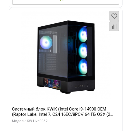
Системный блок KWIK (Intel Core i9-14900 OEM
(Raptor Lake, Intel 7, C24 16EC/8PC// 64 ГБ ОЗУ (2
модуля)/ Palit RTX5080 GAMINGPRO OC 16GB GDDR7
Модель: KW-Live0052
256bit 3xDP HD/ 512 ГБ SSD)