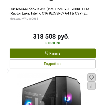
Системный блок KWIK (Intel Core i7-13700KF OEM
(Raptor Lake, Intel 7, C16 8EC/8PC/ 64 ГБ ОЗУ (2
модуля)/ ASUS RTX5080 PROART OC 16GB GDDR7
Модель: KW-Live0065
256bit Type-C DP 2/ 1 ТБ SSD)
318 508 руб.
В наличии
Купить
Подробнее