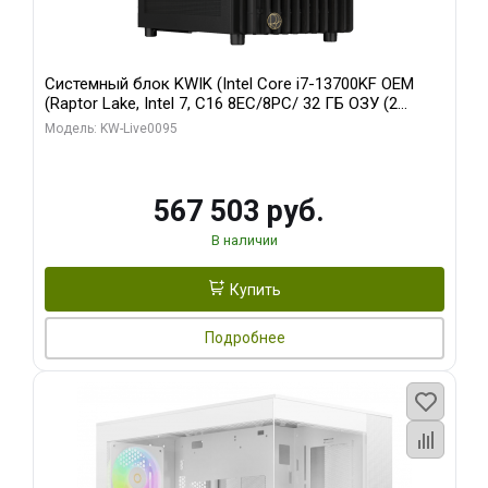
Системный блок KWIK (Intel Core i7-13700KF OEM
(Raptor Lake, Intel 7, C16 8EC/8PC/ 32 ГБ ОЗУ (2
модуля)/ Afox RTX4090 24GB GDDR6X 384-Bit 3xDP
Модель: KW-Live0095
HDMI ATX Turbo/ 512 ГБ SSD)
567 503 руб.
В наличии
Купить
Подробнее