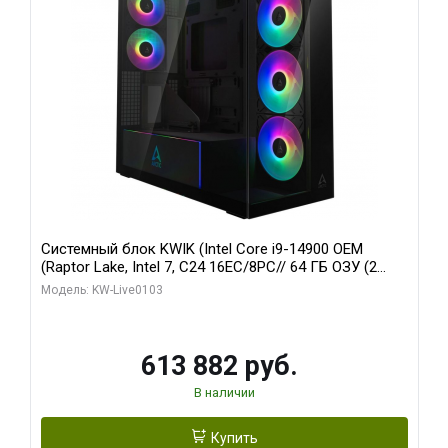
Системный блок KWIK (Intel Core i9-14900 OEM
(Raptor Lake, Intel 7, C24 16EC/8PC// 64 ГБ ОЗУ (2
модуля)/ Afox RTX4090 24GB GDDR6X 384-Bit 3xDP
Модель: KW-Live0103
HDMI ATX Turbo/ 960 ГБ SSD)
613 882 руб.
В наличии
Купить