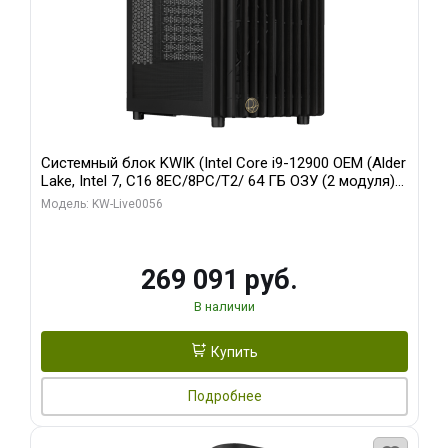
Системный блок KWIK (Intel Core i9-12900 OEM (Alder
Lake, Intel 7, C16 8EC/8PC/T2/ 64 ГБ ОЗУ (2 модуля)/
Palit RTX5080 INFINITY 3 OC 16GB GDDR7 256bit 3xDP
Модель: KW-Live0056
H/ 1 ТБ SSD)
269 091 руб.
В наличии
Купить
Подробнее