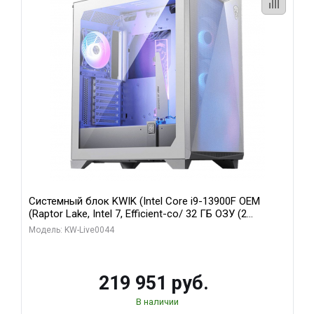
Системный блок KWIK (Intel Core i9-13900F OEM
(Raptor Lake, Intel 7, Efficient-co/ 32 ГБ ОЗУ (2
модуля)/ Gigabyte RTX5070Ti AERO OC 16GB GDDR7
Модель: KW-Live0044
256bit 3xDP HD/ 512 ГБ SSD)
219 951 руб.
В наличии