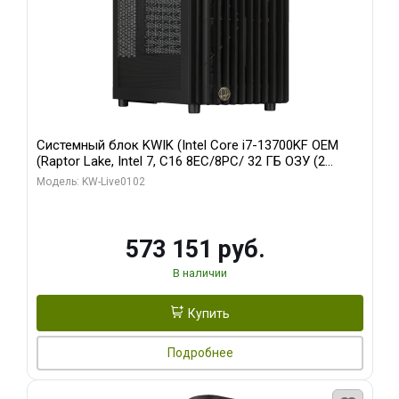
Системный блок KWIK (Intel Core i7-13700KF OEM
(Raptor Lake, Intel 7, C16 8EC/8PC/ 32 ГБ ОЗУ (2
модуля)/ Afox RTX4090 24GB GDDR6X 384-Bit 3xDP
Модель: KW-Live0102
HDMI ATX Turbo/ 960 ГБ SSD)
573 151 руб.
В наличии
Купить
Подробнее