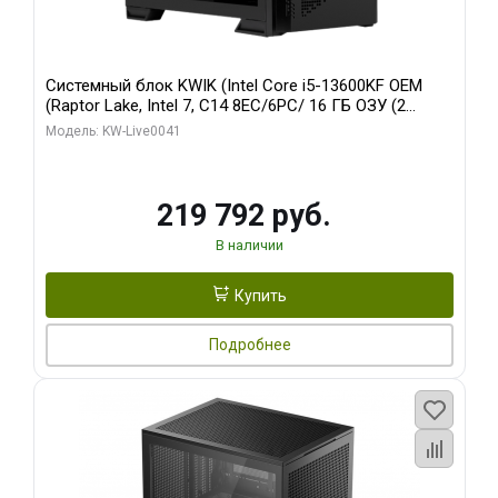
Системный блок KWIK (Intel Core i5-13600KF OEM
(Raptor Lake, Intel 7, C14 8EC/6PC/ 16 ГБ ОЗУ (2
модуля)/ Palit RTX5080 GAMINGPRO OC 16GB GDDR7
Модель: KW-Live0041
256bit 3xDP HD/ 512 ГБ SSD)
219 792 руб.
В наличии
Купить
Подробнее