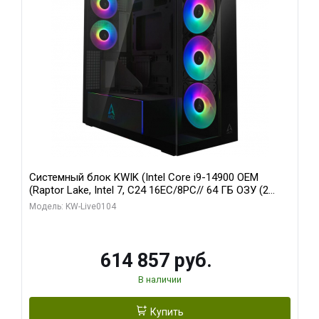
Системный блок KWIK (Intel Core i9-14900 OEM
(Raptor Lake, Intel 7, C24 16EC/8PC// 64 ГБ ОЗУ (2
модуля)/ Afox RTX4090 24GB GDDR6X 384-Bit 3xDP
Модель: KW-Live0104
HDMI ATX Turbo/ 1 ТБ SSD)
614 857 руб.
В наличии
Купить