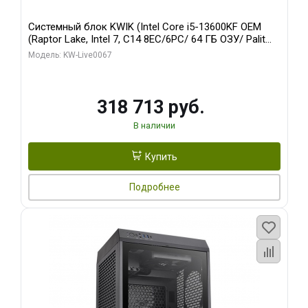
Системный блок KWIK (Intel Core i5-13600KF OEM
(Raptor Lake, Intel 7, C14 8EC/6PC/ 64 ГБ ОЗУ/ Palit
RTX5080 GAMINGPRO OC 16GB GDDR7 256bit 3xDP
Модель: KW-Live0067
HD/ 960 ГБ SSD)
318 713 руб.
В наличии
Купить
Подробнее