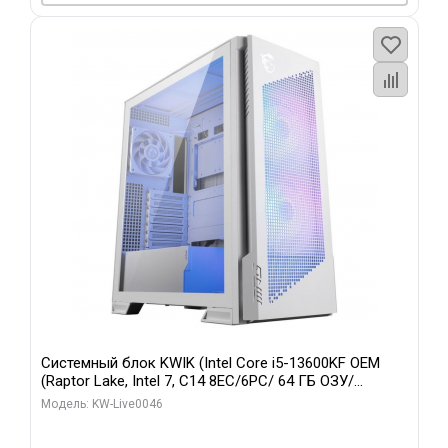
Системный блок KWIK (Intel Core i5-13600KF OEM
(Raptor Lake, Intel 7, C14 8EC/6PC/ 64 ГБ ОЗУ/
Gigabyte RTX5060Ti GAMING OC 8GB GDDR7 128bit
Модель: KW-Live0046
3xDP H/ 960 ГБ SSD)