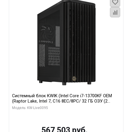
Системный блок KWIK (Intel Core i7-13700KF OEM
(Raptor Lake, Intel 7, C16 8EC/8PC/ 32 ГБ ОЗУ (2
модуля)/ Afox RTX4090 24GB GDDR6X 384-Bit 3xDP
Модель: KW-Live0095
HDMI ATX Turbo/ 512 ГБ SSD)
567 503 руб.