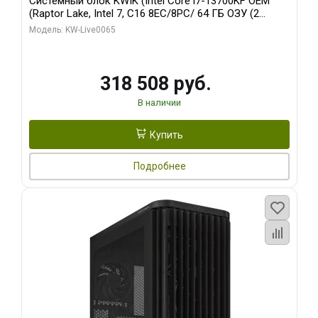
Системный блок KWIK (Intel Core i7-13700KF OEM
(Raptor Lake, Intel 7, C16 8EC/8PC/ 64 ГБ ОЗУ (2
модуля)/ ASUS RTX5080 PROART OC 16GB GDDR7
Модель: KW-Live0065
256bit Type-C DP 2/ 1 ТБ SSD)
318 508 руб.
В наличии
Купить
Подробнее