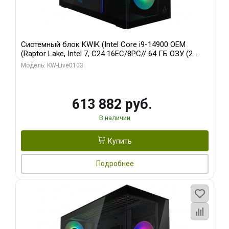
Системный блок KWIK (Intel Core i9-14900 OEM
(Raptor Lake, Intel 7, C24 16EC/8PC// 64 ГБ ОЗУ (2
модуля)/ Afox RTX4090 24GB GDDR6X 384-Bit 3xDP
Модель: KW-Live0103
HDMI ATX Turbo/ 960 ГБ SSD)
613 882 руб.
В наличии
Купить
Подробнее