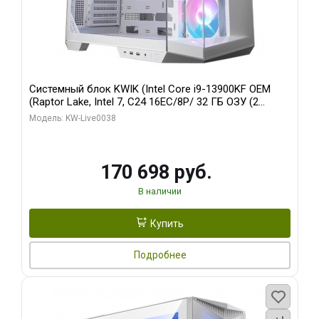
Системный блок KWIK (Intel Core i9-13900KF OEM
(Raptor Lake, Intel 7, C24 16EC/8P/ 32 ГБ ОЗУ (2
модуля)/ Gigabyte RX9070XT GAMING OC 16GB GDDR6
Модель: KW-Live0038
256bit 2xDP 2/ 960 ГБ SSD)
170 698 руб.
В наличии
Купить
Подробнее