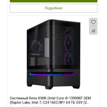
Подробнее
Системный блок KWIK (Intel Core i9-13900KF OEM
(Raptor Lake, Intel 7, C24 16EC/8P/ 64 ГБ ОЗУ (2
модуля)/ ASUS RTX5080 PROART OC 16GB GDDR7