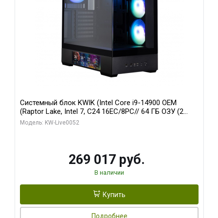
Системный блок KWIK (Intel Core i9-14900 OEM
(Raptor Lake, Intel 7, C24 16EC/8PC// 64 ГБ ОЗУ (2
модуля)/ Palit RTX5080 GAMINGPRO OC 16GB GDDR7
Модель: KW-Live0052
256bit 3xDP HD/ 512 ГБ SSD)
269 017 руб.
В наличии
Купить
Подробнее