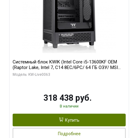
Системный блок KWIK (Intel Core i5-13600KF OEM
(Raptor Lake, Intel 7, C14 8EC/6PC/ 64 ГБ ОЗУ/ MSI
RTX5080 VENTUS 3X OC 16GB GDDR7 256bit 3xDP
Модель: KW-Live0063
HDMI/ 512 ГБ SSD)
318 438 руб.
В наличии
Купить
Подробнее