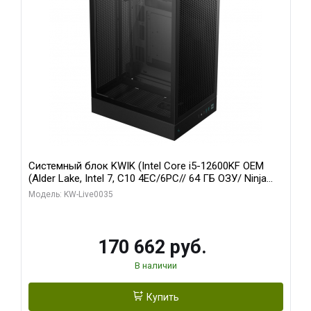
Системный блок KWIK (Intel Core i5-12600KF OEM
(Alder Lake, Intel 7, C10 4EC/6PC// 64 ГБ ОЗУ/ Ninja
Sinotex GTX1650 4GB 128bit GDDR6 DVI DP HDMI 2/
Модель: KW-Live0035
960 ГБ SSD)
170 662 руб.
В наличии
Купить