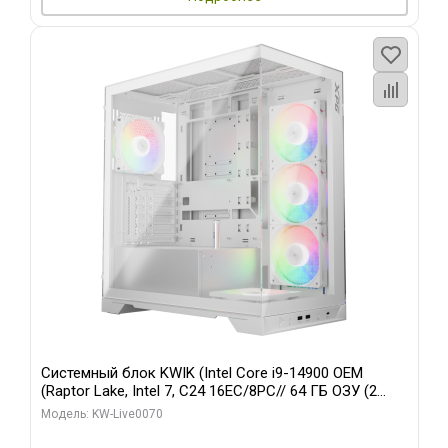
Системный блок KWIK (Intel Core i9-14900 OEM
(Raptor Lake, Intel 7, C24 16EC/8PC// 64 ГБ ОЗУ (2
модуля)/ Gigabyte RTX5080 XTREME WATERFORCE
Модель: KW-Live0070
16GB GDDR7 256bit/ 960 ГБ SSD)