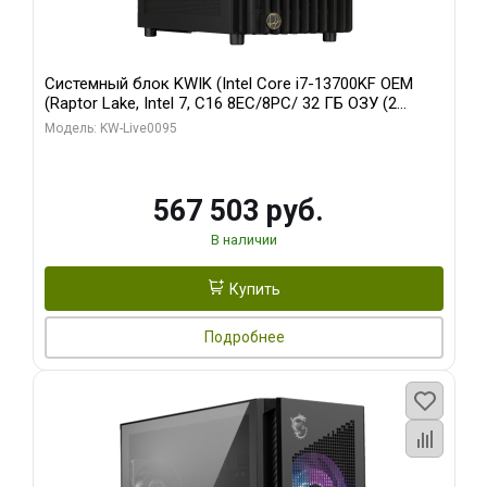
Системный блок KWIK (Intel Core i7-13700KF OEM
(Raptor Lake, Intel 7, C16 8EC/8PC/ 32 ГБ ОЗУ (2
модуля)/ Afox RTX4090 24GB GDDR6X 384-Bit 3xDP
Модель: KW-Live0095
HDMI ATX Turbo/ 512 ГБ SSD)
567 503 руб.
В наличии
Купить
Подробнее