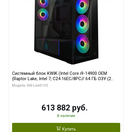
Системный блок KWIK (Intel Core i9-14900 OEM
(Raptor Lake, Intel 7, C24 16EC/8PC// 64 ГБ ОЗУ (2
модуля)/ Afox RTX4090 24GB GDDR6X 384-Bit 3xDP
Модель: KW-Live0103
HDMI ATX Turbo/ 960 ГБ SSD)
613 882 руб.
В наличии
Купить