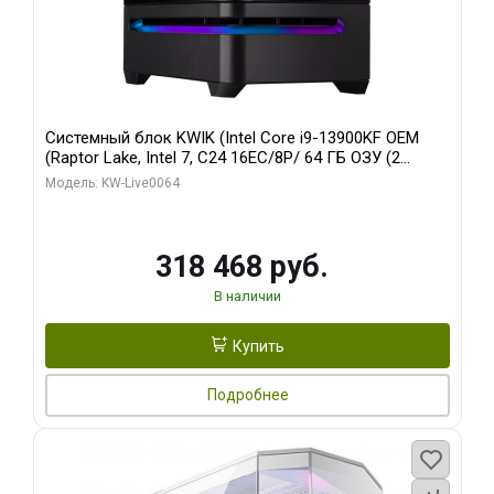
Системный блок KWIK (Intel Core i9-13900KF OEM
(Raptor Lake, Intel 7, C24 16EC/8P/ 64 ГБ ОЗУ (2
модуля)/ ASUS RTX5080 PROART OC 16GB GDDR7
Модель: KW-Live0064
256bit Type-C DP 2/ 512 ГБ SSD)
318 468 руб.
В наличии
Купить
Подробнее