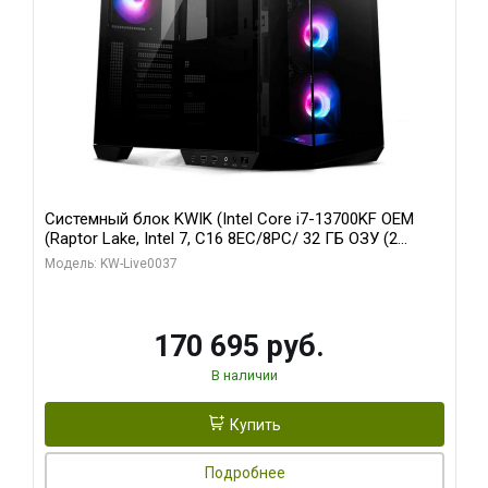
Системный блок KWIK (Intel Core i7-13700KF OEM
(Raptor Lake, Intel 7, C16 8EC/8PC/ 32 ГБ ОЗУ (2
модуля)/ Gigabyte RTX5070 AERO OC 12GB GDDR7
Модель: KW-Live0037
192bit 3xDP HDMI/ 1 ТБ SSD)
170 695 руб.
В наличии
Купить
Подробнее