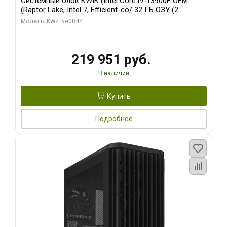
Системный блок KWIK (Intel Core i9-13900F OEM
(Raptor Lake, Intel 7, Efficient-co/ 32 ГБ ОЗУ (2
модуля)/ Gigabyte RTX5070Ti AERO OC 16GB GDDR7
Модель: KW-Live0044
256bit 3xDP HD/ 512 ГБ SSD)
219 951 руб.
В наличии
Купить
Подробнее