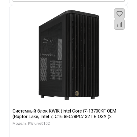
Системный блок KWIK (Intel Core i7-13700KF OEM
(Raptor Lake, Intel 7, C16 8EC/8PC/ 32 ГБ ОЗУ (2
модуля)/ Afox RTX4090 24GB GDDR6X 384-Bit 3xDP
Модель: KW-Live0102
HDMI ATX Turbo/ 960 ГБ SSD)