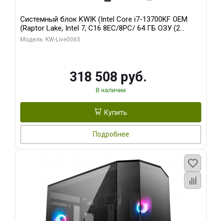
Системный блок KWIK (Intel Core i7-13700KF OEM
(Raptor Lake, Intel 7, C16 8EC/8PC/ 64 ГБ ОЗУ (2
модуля)/ ASUS RTX5080 PROART OC 16GB GDDR7
Модель: KW-Live0065
256bit Type-C DP 2/ 1 ТБ SSD)
318 508 руб.
В наличии
Купить
Подробнее