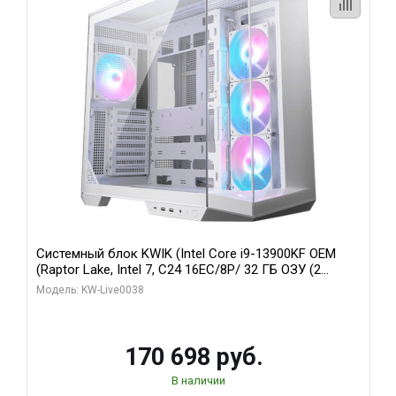
Системный блок KWIK (Intel Core i9-13900KF OEM
(Raptor Lake, Intel 7, C24 16EC/8P/ 32 ГБ ОЗУ (2
модуля)/ Gigabyte RX9070XT GAMING OC 16GB GDDR6
Модель: KW-Live0038
256bit 2xDP 2/ 960 ГБ SSD)
170 698 руб.
В наличии