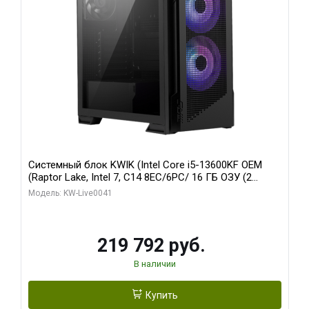
Системный блок KWIK (Intel Core i5-13600KF OEM
(Raptor Lake, Intel 7, C14 8EC/6PC/ 16 ГБ ОЗУ (2
модуля)/ Palit RTX5080 GAMINGPRO OC 16GB GDDR7
Модель: KW-Live0041
256bit 3xDP HD/ 512 ГБ SSD)
219 792 руб.
В наличии
Купить