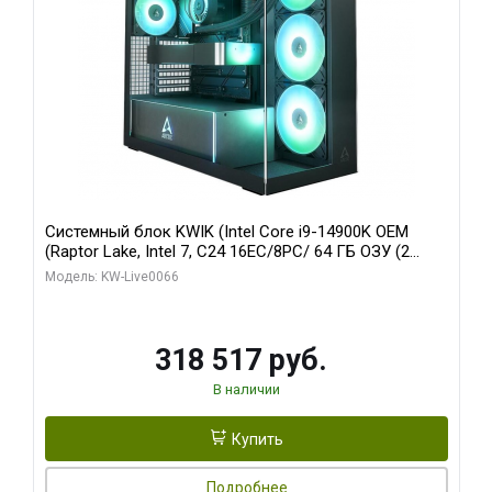
Системный блок KWIK (Intel Core i9-14900K OEM
(Raptor Lake, Intel 7, C24 16EC/8PC/ 64 ГБ ОЗУ (2
модуля)/ Gigabyte RTX5080 XTREME WATERFORCE
Модель: KW-Live0066
16GB GDDR7 256bit/ 1 ТБ SSD)
318 517 руб.
В наличии
Купить
Подробнее