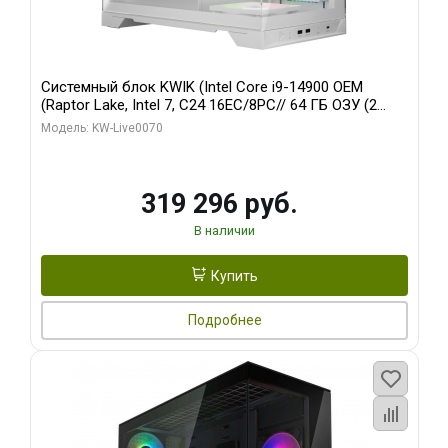
Системный блок KWIK (Intel Core i9-14900 OEM
(Raptor Lake, Intel 7, C24 16EC/8PC// 64 ГБ ОЗУ (2
модуля)/ Gigabyte RTX5080 XTREME WATERFORCE
Модель: KW-Live0070
16GB GDDR7 256bit/ 960 ГБ SSD)
319 296 руб.
В наличии
Купить
Подробнее