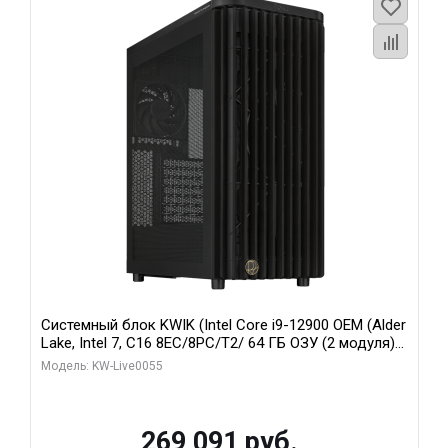
Системный блок KWIK (Intel Core i9-12900 OEM (Alder
Lake, Intel 7, C16 8EC/8PC/T2/ 64 ГБ ОЗУ (2 модуля)/
MSI RTX5080 SHADOW 3X OC 16GB GDDR7 256bit 3xDP
Модель: KW-Live0055
HDMI/ 1 ТБ SSD)
269 091 руб.