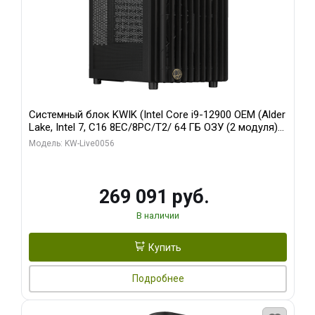
Системный блок KWIK (Intel Core i9-12900 OEM (Alder
Lake, Intel 7, C16 8EC/8PC/T2/ 64 ГБ ОЗУ (2 модуля)/
Palit RTX5080 INFINITY 3 OC 16GB GDDR7 256bit 3xDP
Модель: KW-Live0056
H/ 1 ТБ SSD)
269 091 руб.
В наличии
Купить
Подробнее