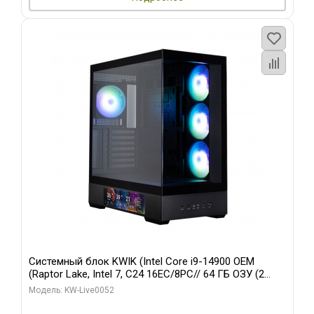
Системный блок KWIK (Intel Core i9-14900 OEM
(Raptor Lake, Intel 7, C24 16EC/8PC// 64 ГБ ОЗУ (2
модуля)/ Palit RTX5080 GAMINGPRO OC 16GB GDDR7
Модель: KW-Live0052
256bit 3xDP HD/ 512 ГБ SSD)