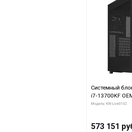
Системный блок 
i7-13700KF OEM 
7, C16 8EC/8PC
Модель: KW-Live0102
модуля)/ Afox
GDDR6X 384-Bi
573 151 ру
Turbo/ 960 ГБ 