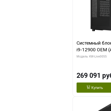
Системный блок 
i9-12900 OEM (Al
C16 8EC/8PC/T2
Модель: KW-Live0055
модуля)/ MSI 
3X OC 16GB GD
269 091 ру
HDMI/ 1 ТБ SS
Купить