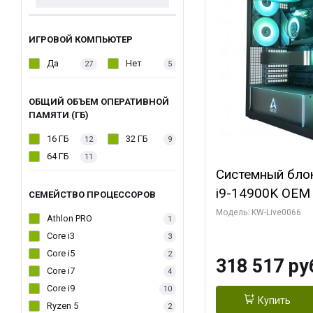
ИГРОВОЙ КОМПЬЮТЕР
Да
Нет
27
5
ОБЩИЙ ОБЪЕМ ОПЕРАТИВНОЙ
ПАМЯТИ (ГБ)
16 ГБ
32 ГБ
12
9
64 ГБ
11
Системный блок 
i9-14900K OEM (
СЕМЕЙСТВО ПРОЦЕССОРОВ
7, C24 16EC/8P
Модель: KW-Live0066
Athlon PRO
1
модуля)/ Gigab
Core i3
3
XTREME WATER
Core i5
2
318 517 ру
GDDR7 256bit/ 
Core i7
4
Core i9
10
Купить
Ryzen 5
2