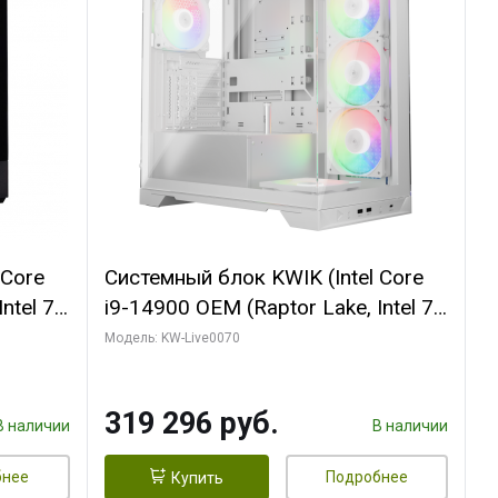
 Core
Системный блок KWIK (Intel Core
ntel 7,
i9-14900 OEM (Raptor Lake, Intel 7,
(2
C24 16EC/8PC// 64 ГБ ОЗУ (2
Модель: KW-Live0070
модуля)/ Gigabyte RTX5080
R7
XTREME WATERFORCE 16GB
319 296 руб.
D)
GDDR7 256bit/ 960 ГБ SSD)
В наличии
В наличии
бнее
Подробнее
Купить