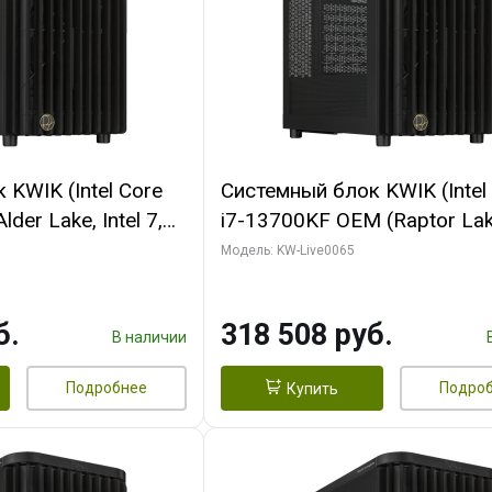
KWIK (Intel Core
Системный блок KWIK (Intel
der Lake, Intel 7,
i7-13700KF OEM (Raptor Lake
/ 64 ГБ ОЗУ (2
7, C16 8EC/8PC/ 64 ГБ ОЗУ 
Модель: KW-Live0065
RTX5080 SHADOW
модуля)/ ASUS RTX5080 P
DR7 256bit 3xDP
OC 16GB GDDR7 256bit Typ
б.
318 508 руб.
D)
2/ 1 ТБ SSD)
В наличии
Подробнее
Подро
Купить