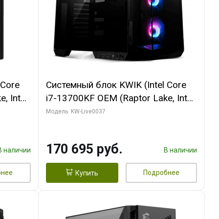
 Core
Системный блок KWIK (Intel Core
, Intel
i7-13700KF OEM (Raptor Lake, Intel
(2
7, C16 8EC/8PC/ 32 ГБ ОЗУ (2
Модель: KW-Live0037
ROART
модуля)/ Gigabyte RTX5070 AERO
e-C DP
OC 12GB GDDR7 192bit 3xDP
170 695 руб.
HDMI/ 1 ТБ SSD)
В наличии
В наличии
бнее
Подробнее
Купить