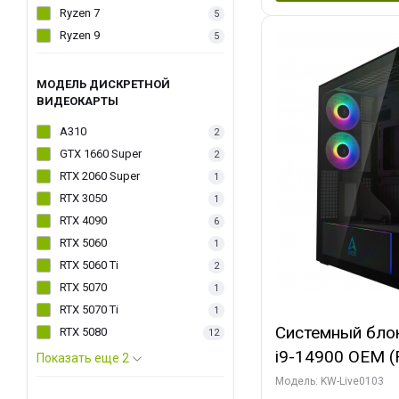
Ryzen 7
5
Ryzen 9
5
МОДЕЛЬ ДИСКРЕТНОЙ
ВИДЕОКАРТЫ
A310
2
GTX 1660 Super
2
RTX 2060 Super
1
RTX 3050
1
RTX 4090
6
RTX 5060
1
RTX 5060 Ti
2
RTX 5070
1
RTX 5070 Ti
1
Системный блок 
RTX 5080
12
i9-14900 OEM (Ra
Показать еще 2
C24 16EC/8PC//
Модель: KW-Live0103