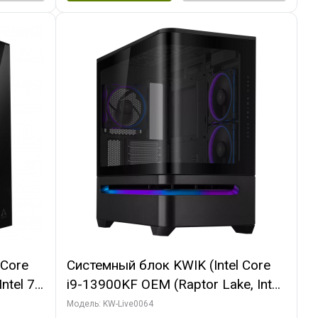
 Core
Системный блок KWIK (Intel Core
ntel 7,
i9-13900KF OEM (Raptor Lake, Intel
(2
7, C24 16EC/8P/ 64 ГБ ОЗУ (2
Модель: KW-Live0064