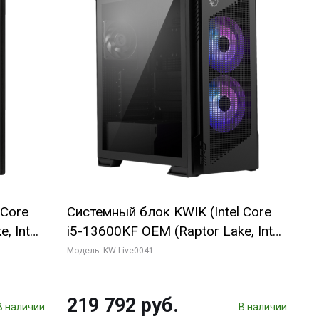
 Core
Системный блок KWIK (Intel Core
, Intel
i5-13600KF OEM (Raptor Lake, Intel
(2
7, C14 8EC/6PC/ 16 ГБ ОЗУ (2
Модель: KW-Live0041
GB
модуля)/ Palit RTX5080
 ATX
GAMINGPRO OC 16GB GDDR7
219 792 руб.
256bit 3xDP HD/ 512 ГБ SSD)
В наличии
В наличии