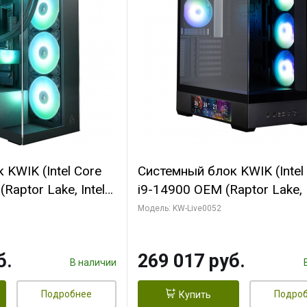
KWIK (Intel Core
Системный блок KWIK (Intel
Raptor Lake, Intel
i9-14900 OEM (Raptor Lake, I
C/ 64 ГБ ОЗУ (2
C24 16EC/8PC// 64 ГБ ОЗУ 
Модель: KW-Live0052
yte RTX5080
модуля)/ Palit RTX5080
FORCE 16GB
GAMINGPRO OC 16GB GDD
б.
269 017 руб.
1 ТБ SSD)
256bit 3xDP HD/ 512 ГБ SS
В наличии
Подробнее
Подро
Купить