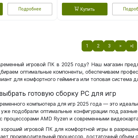
Подробнее
Подро
Купить
1
2
3
>
>|
временный игровой ПК в 2025 году? Наш магазин пред
бираем оптимальные компоненты, обеспечиваем профес
иант для комфортного гейминга или топовая система дл
выбрать готовую сборку РС для игр
ременного компьютера для игр 2025 года — это идеальн
уже подобрали оптимальные конфигурации под разные 
с процессорами AMD Ryzen и современными видеокарта
 хороший игровой ПК для комфортной игры в разрешении
чает производительный процессор, достаточный объем о