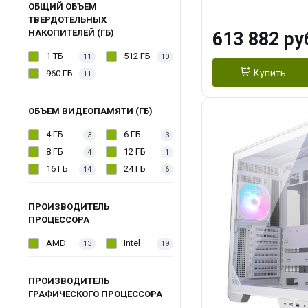
модуля)/ Afox
ОБЩИЙ ОБЪЕМ
ТВЕРДОТЕЛЬНЫХ
GDDR6X 384-Bi
НАКОПИТЕЛЕЙ (ГБ)
613 882 ру
Turbo/ 960 ГБ 
1 ТБ
512 ГБ
11
10
Купить
960 ГБ
11
ОБЪЕМ ВИДЕОПАМЯТИ (ГБ)
4 ГБ
6 ГБ
3
3
8 ГБ
12 ГБ
4
1
16 ГБ
24 ГБ
14
6
ПРОИЗВОДИТЕЛЬ
ПРОЦЕССОРА
AMD
Intel
13
19
ПРОИЗВОДИТЕЛЬ
ГРАФИЧЕСКОГО ПРОЦЕССОРА