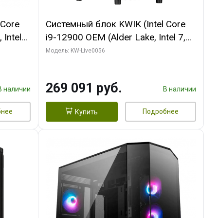
 Core
Системный блок KWIK (Intel Core
 Intel
i9-12900 OEM (Alder Lake, Intel 7,
C16 8EC/8PC/T2/ 64 ГБ ОЗУ (2
Модель: KW-Live0056
Ti
модуля)/ Palit RTX5080 INFINITY 3
t 3xDP
OC 16GB GDDR7 256bit 3xDP H/ 1
269 091 руб.
ТБ SSD)
В наличии
В наличии
бнее
Подробнее
Купить