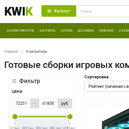
KWI
K
Каталог
КОНФИГУРАТОР ПК
КОНТАКТЫ
ОПЛАТА
ДОСТАВКА
ГАРАНТИЯ
О КОМ
Главная
Компьютеры
Готовые сборки игровых ко
Сортировка:
Фильтр
ЦЕНА
-
руб.
72 тыс.
209 тыс.
345 тыс.
482 тыс.
618 тыс.