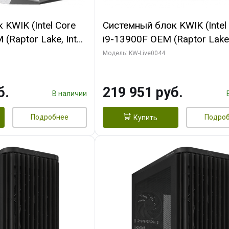
KWIK (Intel Core
Системный блок KWIK (Intel
(Raptor Lake, Intel
i9-13900F OEM (Raptor Lake,
/ 32 ГБ ОЗУ (2
7, Efficient-co/ 32 ГБ ОЗУ (2
Модель: KW-Live0044
yte RX9070XT
модуля)/ Gigabyte RTX5070
B GDDR6 256bit
AERO OC 16GB GDDR7 256bi
б.
219 951 руб.
 SSD)
HD/ 512 ГБ SSD)
В наличии
Подробнее
Подро
Купить