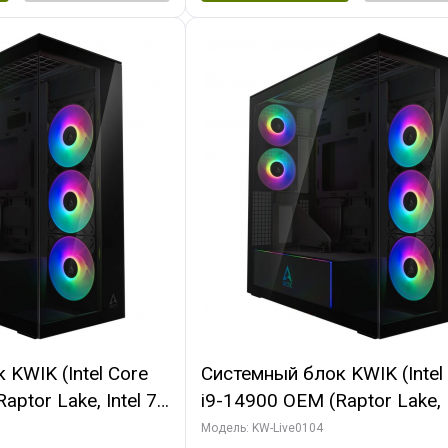
KWIK (Intel Core
Системный блок KWIK (Intel
ptor Lake, Intel 7,
i9-14900 OEM (Raptor Lake, I
 64 ГБ ОЗУ (2
C24 16EC/8PC// 64 ГБ ОЗУ 
Модель: KW-Live0104