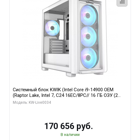
Системный блок KWIK (Intel Core i9-14900 OEM
(Raptor Lake, Intel 7, C24 16EC/8PC// 16 ГБ ОЗУ (2
модуля)/ MSI RTX5060Ti VENTUS 2X PLUS 16GB
Модель: KW-Live0034
GDDR7 128bit 3xDP / 1 ТБ SSD)
170 656 руб.
В наличии