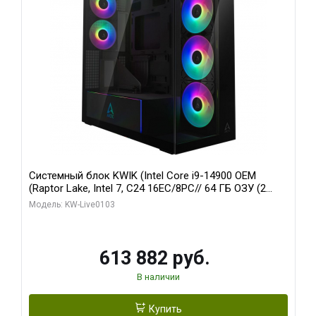
Системный блок KWIK (Intel Core i9-14900 OEM
(Raptor Lake, Intel 7, C24 16EC/8PC// 64 ГБ ОЗУ (2
модуля)/ Afox RTX4090 24GB GDDR6X 384-Bit 3xDP
Модель: KW-Live0103
HDMI ATX Turbo/ 960 ГБ SSD)
613 882 руб.
В наличии
Купить