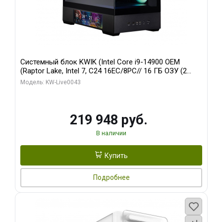
Системный блок KWIK (Intel Core i9-14900 OEM
(Raptor Lake, Intel 7, C24 16EC/8PC// 16 ГБ ОЗУ (2
модуля)/ Palit RTX5070Ti GAMINGPRO-S OC 16GB
Модель: KW-Live0043
GDDR7 256bit 3xD/ 512 ГБ SSD)
219 948 руб.
В наличии
Купить
Подробнее