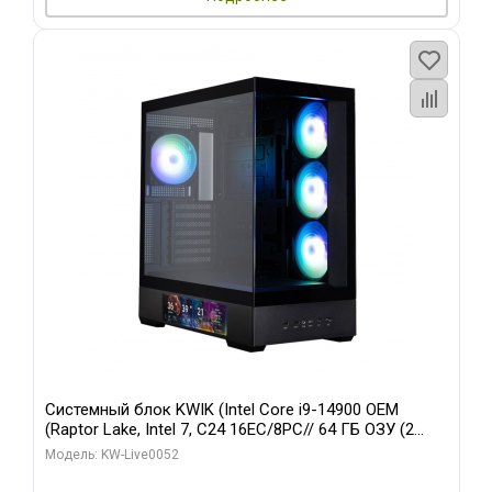
Системный блок KWIK (Intel Core i9-14900 OEM
(Raptor Lake, Intel 7, C24 16EC/8PC// 64 ГБ ОЗУ (2
модуля)/ Palit RTX5080 GAMINGPRO OC 16GB GDDR7
Модель: KW-Live0052
256bit 3xDP HD/ 512 ГБ SSD)