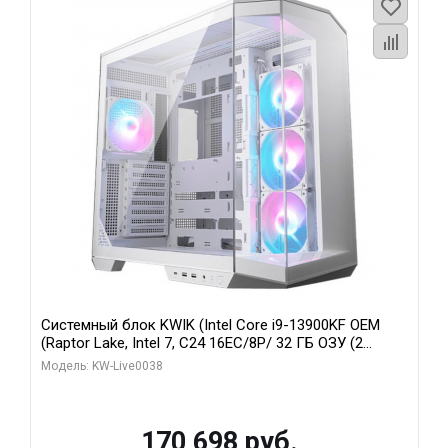
Системный блок KWIK (Intel Core i9-13900KF OEM
(Raptor Lake, Intel 7, C24 16EC/8P/ 32 ГБ ОЗУ (2
модуля)/ Gigabyte RX9070XT GAMING OC 16GB GDDR6
Модель: KW-Live0038
256bit 2xDP 2/ 960 ГБ SSD)
170 698 руб.