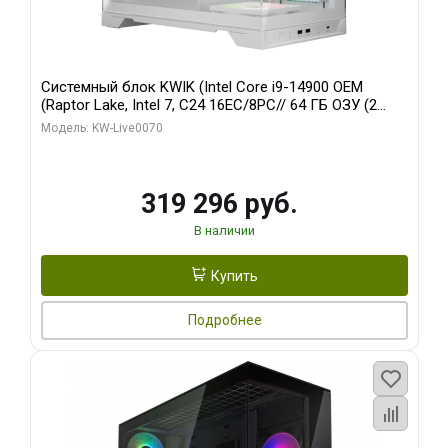
Системный блок KWIK (Intel Core i9-14900 OEM
(Raptor Lake, Intel 7, C24 16EC/8PC// 64 ГБ ОЗУ (2
модуля)/ Gigabyte RTX5080 XTREME WATERFORCE
Модель: KW-Live0070
16GB GDDR7 256bit/ 960 ГБ SSD)
319 296 руб.
В наличии
Купить
Подробнее