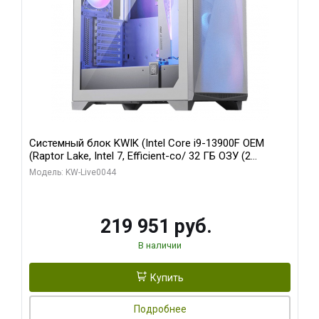
Системный блок KWIK (Intel Core i9-13900F OEM
(Raptor Lake, Intel 7, Efficient-co/ 32 ГБ ОЗУ (2
модуля)/ Gigabyte RTX5070Ti AERO OC 16GB GDDR7
Модель: KW-Live0044
256bit 3xDP HD/ 512 ГБ SSD)
219 951 руб.
В наличии
Купить
Подробнее