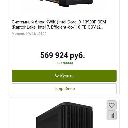
Системный блок KWIK (Intel Core i9-13900F OEM
(Raptor Lake, Intel 7, Efficient-co/ 16 ГБ ОЗУ (2
модуля)/ Afox RTX4090 24GB GDDR6X 384-Bit 3xDP
Модель: KW-Live0100
HDMI ATX Turbo/ 512 ГБ SSD)
569 924 руб.
В наличии
Купить
Подробнее