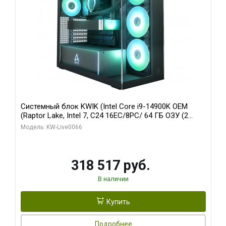
Системный блок KWIK (Intel Core i9-14900K OEM
(Raptor Lake, Intel 7, C24 16EC/8PC/ 64 ГБ ОЗУ (2
модуля)/ Gigabyte RTX5080 XTREME WATERFORCE
Модель: KW-Live0066
16GB GDDR7 256bit/ 1 ТБ SSD)
318 517 руб.
В наличии
Купить
Подробнее