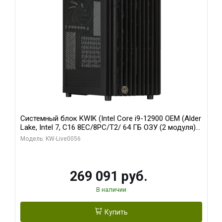
Системный блок KWIK (Intel Core i9-12900 OEM (Alder
Lake, Intel 7, C16 8EC/8PC/T2/ 64 ГБ ОЗУ (2 модуля)/
Palit RTX5080 INFINITY 3 OC 16GB GDDR7 256bit 3xDP
Модель: KW-Live0056
H/ 1 ТБ SSD)
269 091 руб.
В наличии
Купить