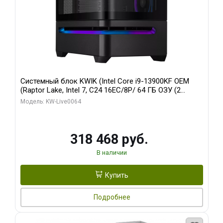
Системный блок KWIK (Intel Core i9-13900KF OEM
(Raptor Lake, Intel 7, C24 16EC/8P/ 64 ГБ ОЗУ (2
модуля)/ ASUS RTX5080 PROART OC 16GB GDDR7
Модель: KW-Live0064
256bit Type-C DP 2/ 512 ГБ SSD)
318 468 руб.
В наличии
Купить
Подробнее