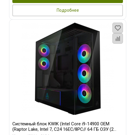
Подробнее
Системный блок KWIK (Intel Core i9-14900 OEM
(Raptor Lake, Intel 7, C24 16EC/8PC// 64 ГБ ОЗУ (2
модуля)/ Afox RTX4090 24GB GDDR6X 384-Bit 3xDP