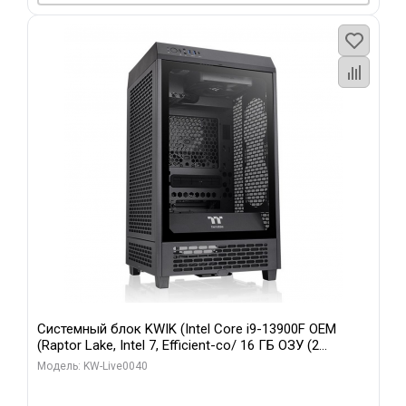
Системный блок KWIK (Intel Core i9-13900F OEM
(Raptor Lake, Intel 7, Efficient-co/ 16 ГБ ОЗУ (2
модуля)/ Gigabyte RTX5070 GAMING OC 12GB GDDR7
Модель: KW-Live0040
192bit 3xDP HD/ 960 ГБ SSD)