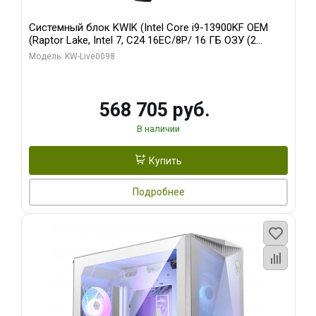
Системный блок KWIK (Intel Core i9-13900KF OEM
(Raptor Lake, Intel 7, C24 16EC/8P/ 16 ГБ ОЗУ (2
модуля)/ Afox RTX4090 24GB GDDR6X 384-Bit 3xDP
Модель: KW-Live0098
HDMI ATX Turbo/ 512 ГБ SSD)
568 705 руб.
В наличии
Купить
Подробнее