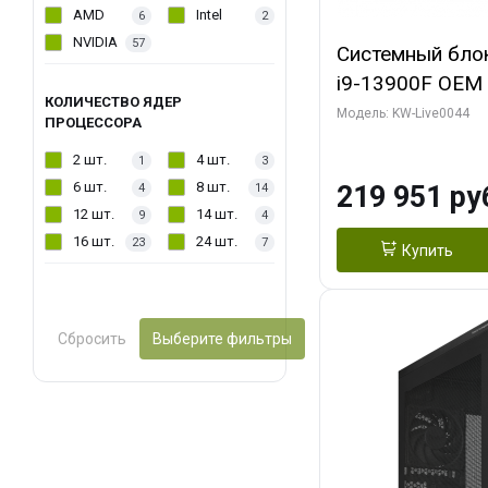
AMD
Intel
6
2
NVIDIA
57
Системный блок 
i9-13900F OEM (
КОЛИЧЕСТВО ЯДЕР
7, Efficient-co/
Модель: KW-Live0044
ПРОЦЕССОРА
модуля)/ Gigab
2 шт.
4 шт.
1
3
AERO OC 16GB 
6 шт.
8 шт.
219 951 ру
4
14
HD/ 512 ГБ SSD
12 шт.
14 шт.
9
4
16 шт.
24 шт.
23
7
Купить
Сбросить
Выберите фильтры