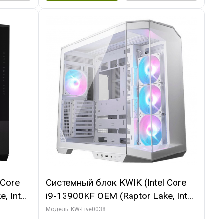
 Core
Системный блок KWIK (Intel Core
, Intel
i9-13900KF OEM (Raptor Lake, Intel
(2
7, C24 16EC/8P/ 32 ГБ ОЗУ (2
Модель: KW-Live0038