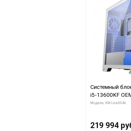
Системный блок 
i5-13600KF OEM 
7, C14 8EC/6PC
Модель: KW-Live0046
Gigabyte RTX5
8GB GDDR7 128b
219 994 ру
SSD)