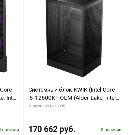
 Core
Системный блок KWIK (Intel Core
, Intel
i5-12600KF OEM (Alder Lake, Intel
(2
7, C10 4EC/6PC// 64 ГБ ОЗУ/ Ninja
Модель: KW-Live0035
Sinotex GTX1650 4GB 128bit
R7
GDDR6 DVI DP HDMI 2/ 960 ГБ
170 662 руб.
D)
SSD)
В наличии
В наличии