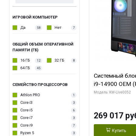
ИГРОВОЙ КОМПЬЮТЕР
Да
Нет
58
7
ОБЩИЙ ОБЪЕМ ОПЕРАТИВНОЙ
ПАМЯТИ (ГБ)
16 ГБ
32 ГБ
12
8
64 ГБ
45
Системный блок 
i9-14900 OEM (Ra
СЕМЕЙСТВО ПРОЦЕССОРОВ
C24 16EC/8PC//
Модель: KW-Live0052
Athlon PRO
1
модуля)/ Palit
Core i3
3
GAMINGPRO OC
Core i5
6
269 017 ру
256bit 3xDP HD
Core i7
3
Core i9
7
Купить
Ryzen 5
3