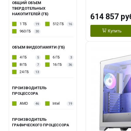
модуля)/ Afox
ОБЩИЙ ОБЪЕМ
ТВЕРДОТЕЛЬНЫХ
GDDR6X 384-Bi
НАКОПИТЕЛЕЙ (ГБ)
614 857 ру
Turbo/ 1 ТБ SS
1 ТБ
512 ГБ
19
16
Купить
960 ГБ
30
ОБЪЕМ ВИДЕОПАМЯТИ (ГБ)
4 ГБ
6 ГБ
5
3
8 ГБ
16 ГБ
7
36
24 ГБ
13
ПРОИЗВОДИТЕЛЬ
ПРОЦЕССОРА
AMD
Intel
46
19
ПРОИЗВОДИТЕЛЬ
ГРАФИЧЕСКОГО ПРОЦЕССОРА