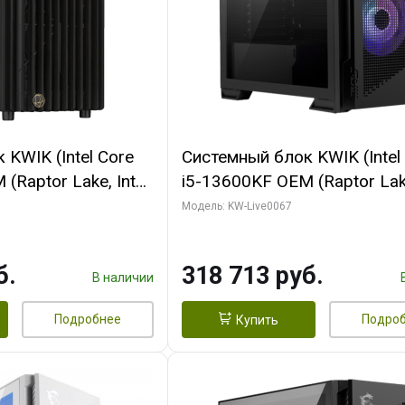
KWIK (Intel Core
Системный блок KWIK (Intel
(Raptor Lake, Intel
i5-13600KF OEM (Raptor Lake
/ 32 ГБ ОЗУ (2
7, C14 8EC/6PC/ 64 ГБ ОЗУ/ 
Модель: KW-Live0067
 RTX4090 24GB
RTX5080 GAMINGPRO OC 1
t 3xDP HDMI ATX
GDDR7 256bit 3xDP HD/ 96
б.
318 713 руб.
SSD)
SSD)
В наличии
Подробнее
Подро
Купить