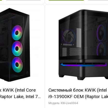
KWIK (Intel Core
Системный блок KWIK (Intel
ptor Lake, Intel 7,
i9-13900KF OEM (Raptor Lake
 64 ГБ ОЗУ (2
7, C24 16EC/8P/ 64 ГБ ОЗУ 
Модель: KW-Live0064