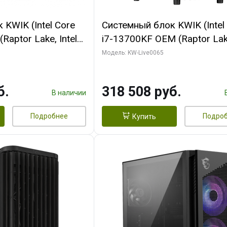
KWIK (Intel Core
Системный блок KWIK (Intel
Raptor Lake, Intel
i7-13700KF OEM (Raptor Lake
 32 ГБ ОЗУ (2
7, C16 8EC/8PC/ 64 ГБ ОЗУ 
Модель: KW-Live0065
yte RTX5070Ti
модуля)/ ASUS RTX5080 P
GDDR7 256bit 3xDP
OC 16GB GDDR7 256bit Typ
б.
318 508 руб.
)
2/ 1 ТБ SSD)
В наличии
Подробнее
Подро
Купить