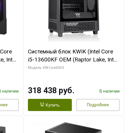
 Core
Системный блок KWIK (Intel Core
, Intel
i5-13600KF OEM (Raptor Lake, Intel
Palit
7, C14 8EC/6PC/ 64 ГБ ОЗУ/ MSI
Модель: KW-Live0063
6GB
RTX5080 VENTUS 3X OC 16GB
0 ГБ
GDDR7 256bit 3xDP HDMI/ 512 ГБ
318 438 руб.
SSD)
В наличии
В наличии
бнее
Подробнее
Купить