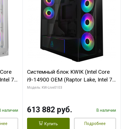
 Core
Системный блок KWIK (Intel Core
ntel 7,
i9-14900 OEM (Raptor Lake, Intel 7,
(2
C24 16EC/8PC// 64 ГБ ОЗУ (2
Модель: KW-Live0103
модуля)/ Afox RTX4090 24GB
B
GDDR6X 384-Bit 3xDP HDMI ATX
613 882 руб.
Turbo/ 960 ГБ SSD)
В наличии
В наличии
бнее
Подробнее
Купить