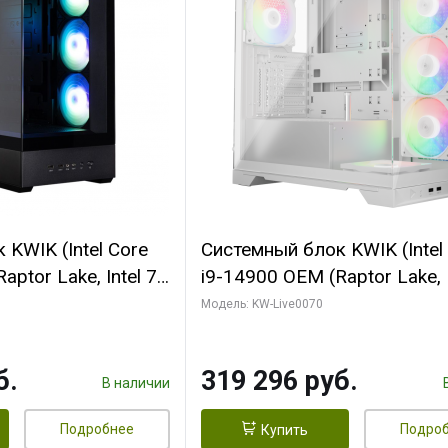
KWIK (Intel Core
Системный блок KWIK (Intel
ptor Lake, Intel 7,
i9-14900 OEM (Raptor Lake, I
 64 ГБ ОЗУ (2
C24 16EC/8PC// 64 ГБ ОЗУ 
Модель: KW-Live0070
 RTX5080
модуля)/ Gigabyte RTX5080
 16GB GDDR7
XTREME WATERFORCE 16G
б.
319 296 руб.
/ 512 ГБ SSD)
GDDR7 256bit/ 960 ГБ SSD)
В наличии
Подробнее
Подро
Купить