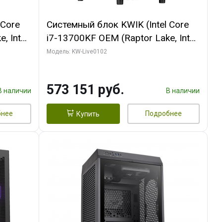
 Core
Системный блок KWIK (Intel Core
, Intel
i7-13700KF OEM (Raptor Lake, Intel
(2
7, C16 8EC/8PC/ 32 ГБ ОЗУ (2
Модель: KW-Live0102
ROART
модуля)/ Afox RTX4090 24GB
e-C DP
GDDR6X 384-Bit 3xDP HDMI ATX
573 151 руб.
Turbo/ 960 ГБ SSD)
В наличии
В наличии
бнее
Подробнее
Купить