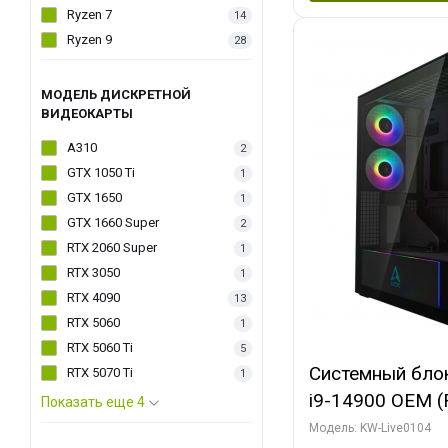
Ryzen 7
14
Ryzen 9
28
МОДЕЛЬ ДИСКРЕТНОЙ
ВИДЕОКАРТЫ
A310
2
GTX 1050 Ti
1
GTX 1650
1
GTX 1660 Super
2
RTX 2060 Super
1
RTX 3050
1
RTX 4090
13
RTX 5060
1
RTX 5060 Ti
5
Системный блок 
RTX 5070 Ti
1
i9-14900 OEM (Ra
Показать еще 4
C24 16EC/8PC//
Модель: KW-Live0104