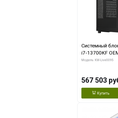
Системный блок 
i7-13700KF OEM 
7, C16 8EC/8PC
Модель: KW-Live0095
модуля)/ Afox
GDDR6X 384-Bi
567 503 ру
Turbo/ 512 ГБ 
Купить