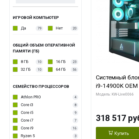
ИГРОВОЙ КОМПЬЮТЕР
Да
Нет
79
20
ОБЩИЙ ОБЪЕМ ОПЕРАТИВНОЙ
ПАМЯТИ (ГБ)
8 ГБ
16 ГБ
10
23
32 ГБ
64 ГБ
10
56
Системный блок 
i9-14900K OEM (
СЕМЕЙСТВО ПРОЦЕССОРОВ
7, C24 16EC/8P
Модель: KW-Live0066
Athlon PRO
4
модуля)/ Gigab
Core i3
8
XTREME WATER
Core i5
9
318 517 ру
GDDR7 256bit/ 
Core i7
7
Core i9
16
Купить
Ryzen 5
3