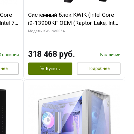
 Core
Системный блок KWIK (Intel Core
ntel 7,
i9-13900KF OEM (Raptor Lake, Intel
(2
7, C24 16EC/8P/ 64 ГБ ОЗУ (2
Модель: KW-Live0064
Ti
модуля)/ ASUS RTX5080 PROART
DDR7
OC 16GB GDDR7 256bit Type-C DP
318 468 руб.
2/ 512 ГБ SSD)
В наличии
В наличии
бнее
Подробнее
Купить