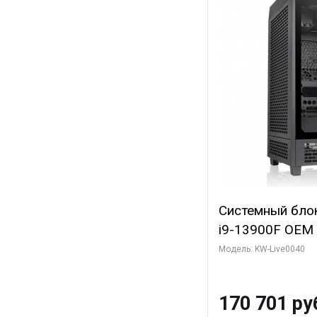
Системный блок 
i9-13900F OEM (
7, Efficient-co/
Модель: KW-Live0040
модуля)/ Gigab
GAMING OC 12G
170 701 ру
3xDP HD/ 960 