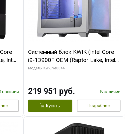
 Core
Системный блок KWIK (Intel Core
, Intel
i9-13900F OEM (Raptor Lake, Intel
(2
7, Efficient-co/ 32 ГБ ОЗУ (2
Модель: KW-Live0044
GB
модуля)/ Gigabyte RTX5070Ti
 ATX
AERO OC 16GB GDDR7 256bit 3xDP
219 951 руб.
HD/ 512 ГБ SSD)
В наличии
В наличии
бнее
Подробнее
Купить