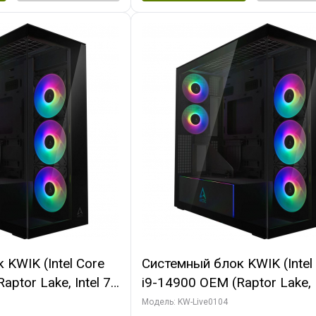
KWIK (Intel Core
Системный блок KWIK (Intel
ptor Lake, Intel 7,
i9-14900 OEM (Raptor Lake, I
 64 ГБ ОЗУ (2
C24 16EC/8PC// 64 ГБ ОЗУ 
Модель: KW-Live0104