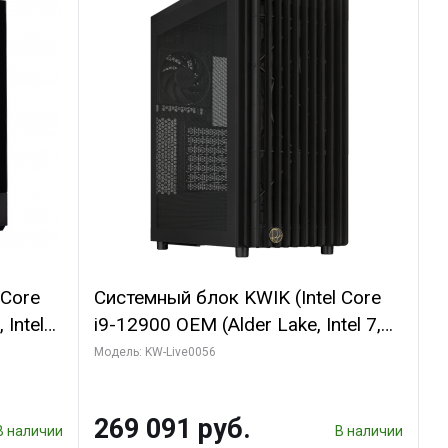
 Core
Системный блок KWIK (Intel Core
 Intel
i9-12900 OEM (Alder Lake, Intel 7,
C16 8EC/8PC/T2/ 64 ГБ ОЗУ (2
Модель: KW-Live0056
GB
модуля)/ Palit RTX5080 INFINITY 3
 ATX
OC 16GB GDDR7 256bit 3xDP H/ 1
269 091 руб.
ТБ SSD)
В наличии
В наличии