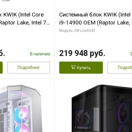
KWIK (Intel Core
Системный блок KWIK (Intel
ptor Lake, Intel 7,
i9-14900 OEM (Raptor Lake, I
 16 ГБ ОЗУ (2
C24 16EC/8PC// 16 ГБ ОЗУ 
Модель: KW-Live0042
RTX5060Ti VENTUS
модуля)/ Gigabyte RTX5070
GDDR7 128bit 3xDP
EAGLE OC ICE SFF 16GB G
б.
219 948 руб.
256bi/ 512 ГБ SSD)
В наличии
Подробнее
Подро
Купить