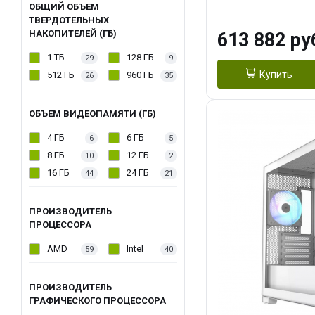
модуля)/ Afox
ОБЩИЙ ОБЪЕМ
ТВЕРДОТЕЛЬНЫХ
GDDR6X 384-Bi
НАКОПИТЕЛЕЙ (ГБ)
613 882 ру
Turbo/ 960 ГБ 
1 ТБ
128 ГБ
29
9
Купить
512 ГБ
960 ГБ
26
35
ОБЪЕМ ВИДЕОПАМЯТИ (ГБ)
4 ГБ
6 ГБ
6
5
8 ГБ
12 ГБ
10
2
16 ГБ
24 ГБ
44
21
ПРОИЗВОДИТЕЛЬ
ПРОЦЕССОРА
AMD
Intel
59
40
ПРОИЗВОДИТЕЛЬ
ГРАФИЧЕСКОГО ПРОЦЕССОРА