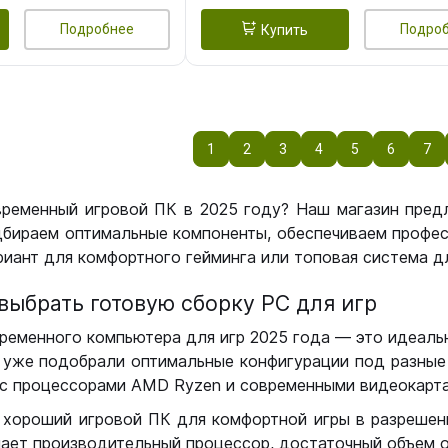
Подробнее
Подро
Купить
1
2
3
4
5
6
7
временный игровой ПК в 2025 году? Наш магазин пред
бираем оптимальные компоненты, обеспечиваем профес
иант для комфортного гейминга или топовая система дл
выбрать готовую сборку РС для игр
ременного компьютера для игр 2025 года — это идеальн
уже подобрали оптимальные конфигурации под разные 
с процессорами AMD Ryzen и современными видеокарта
 хороший игровой ПК для комфортной игры в разрешении
чает производительный процессор, достаточный объем о