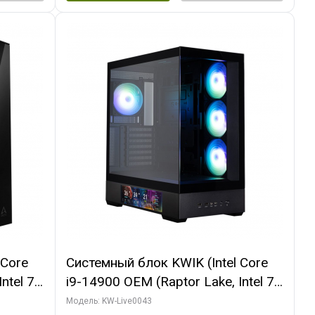
 Core
Системный блок KWIK (Intel Core
ntel 7,
i9-14900 OEM (Raptor Lake, Intel 7,
(2
C24 16EC/8PC// 16 ГБ ОЗУ (2
Модель: KW-Live0043