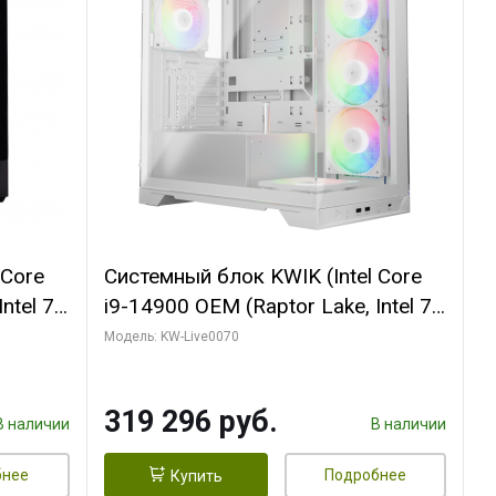
 Core
Системный блок KWIK (Intel Core
ntel 7,
i9-14900 OEM (Raptor Lake, Intel 7,
(2
C24 16EC/8PC// 64 ГБ ОЗУ (2
Модель: KW-Live0070
модуля)/ Gigabyte RTX5080
R7
XTREME WATERFORCE 16GB
319 296 руб.
D)
GDDR7 256bit/ 960 ГБ SSD)
В наличии
В наличии
бнее
Подробнее
Купить