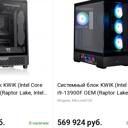
KWIK (Intel Core
Системный блок KWIK (Intel
Raptor Lake, Intel
i9-13900F OEM (Raptor Lake,
 16 ГБ ОЗУ (2
7, Efficient-co/ 16 ГБ ОЗУ (2
Модель: KW-Live0100
yte RTX5070
модуля)/ Afox RTX4090 24
B GDDR7 192bit
GDDR6X 384-Bit 3xDP HDMI
б.
569 924 руб.
ГБ SSD)
Turbo/ 512 ГБ SSD)
В наличии