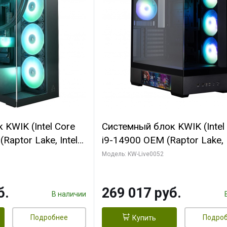
KWIK (Intel Core
Системный блок KWIK (Intel
Raptor Lake, Intel
i9-14900 OEM (Raptor Lake, I
C/ 64 ГБ ОЗУ (2
C24 16EC/8PC// 64 ГБ ОЗУ 
Модель: KW-Live0052
yte RTX5080
модуля)/ Palit RTX5080
FORCE 16GB
GAMINGPRO OC 16GB GDD
б.
269 017 руб.
1 ТБ SSD)
256bit 3xDP HD/ 512 ГБ SS
В наличии
Подробнее
Подро
Купить