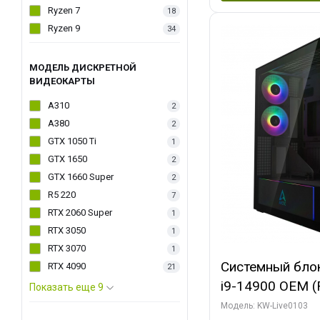
Ryzen 7
18
Ryzen 9
34
МОДЕЛЬ ДИСКРЕТНОЙ
ВИДЕОКАРТЫ
A310
2
A380
2
GTX 1050 Ti
1
GTX 1650
2
GTX 1660 Super
2
R5 220
7
RTX 2060 Super
1
RTX 3050
1
RTX 3070
1
Системный блок 
RTX 4090
21
i9-14900 OEM (Ra
Показать еще 9
C24 16EC/8PC//
Модель: KW-Live0103