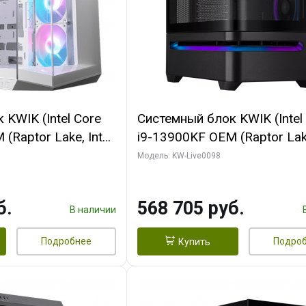
KWIK (Intel Core
Системный блок KWIK (Intel
(Raptor Lake, Intel
i9-13900KF OEM (Raptor Lake
/ 32 ГБ ОЗУ (2
7, C24 16EC/8P/ 16 ГБ ОЗУ 
Модель: KW-Live0098
yte RX9070XT
модуля)/ Afox RTX4090 24
B GDDR6 256bit
GDDR6X 384-Bit 3xDP HDMI
б.
568 705 руб.
 SSD)
Turbo/ 512 ГБ SSD)
В наличии
Подробнее
Подро
Купить