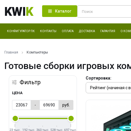
KWI
K
Каталог
КОНФИГУРАТОР ПК
КОНТАКТЫ
ОПЛАТА
ДОСТАВКА
ГАРАНТИЯ
О КОМ
Главная
Компьютеры
Готовые сборки игровых ко
Сортировка:
Фильтр
ЦЕНА
-
руб.
23 тыс.
192 тыс.
360 тыс.
528 тыс.
697 тыс.