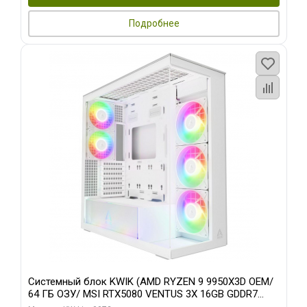
Подробнее
Системный блок KWIK (AMD RYZEN 9 9950X3D OEM/
64 ГБ ОЗУ/ MSI RTX5080 VENTUS 3X 16GB GDDR7
256bit 3xDP HDMI 3F/ 960 ГБ SSD)