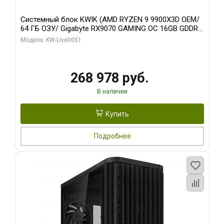
Системный блок KWIK (AMD RYZEN 9 9900X3D OEM/
64 ГБ ОЗУ/ Gigabyte RX9070 GAMING OC 16GB GDDR6
256bit 2xDP 2xH/ 960 ГБ SSD)
Модель: KW-Live0051
268 978 руб.
В наличии
Купить
Подробнее