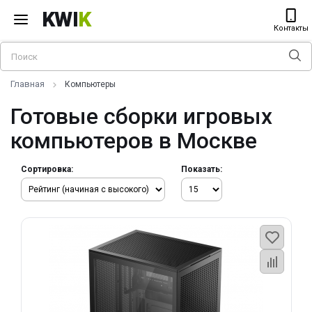
KWI
K
Контакты
Главная
Компьютеры
Готовые сборки игровых
компьютеров в Москве
Сортировка:
Показать: