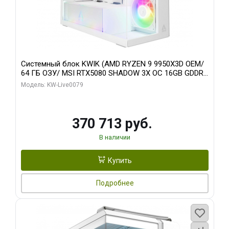
Системный блок KWIK (AMD RYZEN 9 9950X3D OEM/
64 ГБ ОЗУ/ MSI RTX5080 SHADOW 3X OC 16GB GDDR7
256bit 3xDP HDMI/ 960 ГБ SSD)
Модель: KW-Live0079
370 713 руб.
В наличии
Купить
Подробнее