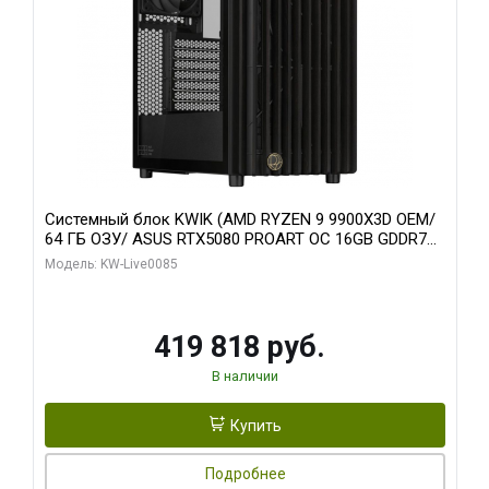
Системный блок KWIK (AMD RYZEN 9 9900X3D OEM/
64 ГБ ОЗУ/ ASUS RTX5080 PROART OC 16GB GDDR7
256bit Type-C DP 2/ 960 ГБ SSD)
Модель: KW-Live0085
419 818 руб.
В наличии
Купить
Подробнее