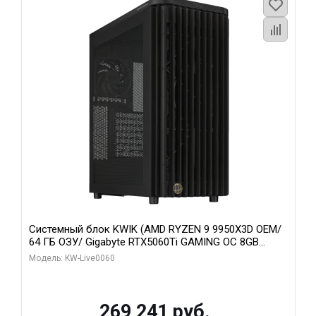
Системный блок KWIK (AMD RYZEN 9 9950X3D OEM/
64 ГБ ОЗУ/ Gigabyte RTX5060Ti GAMING OC 8GB
GDDR7 128bit 3xDP H/ 1 ТБ SSD)
Модель: KW-Live0060
269 241 руб.