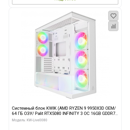
Системный блок KWIK (AMD RYZEN 9 9950X3D OEM/
64 ГБ ОЗУ/ Palit RTX5080 INFINITY 3 OC 16GB GDDR7
256bit 3xDP H/ 960 ГБ SSD)
Модель: KW-Live0080