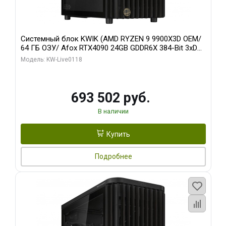
Системный блок KWIK (AMD RYZEN 9 9900X3D OEM/
64 ГБ ОЗУ/ Afox RTX4090 24GB GDDR6X 384-Bit 3xDP
HDMI ATX Turbo/ 960 ГБ SSD)
Модель: KW-Live0118
693 502 руб.
В наличии
Купить
Подробнее