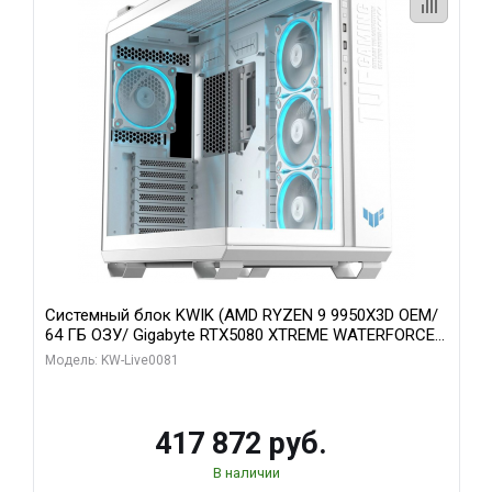
Системный блок KWIK (AMD RYZEN 9 9950X3D OEM/
64 ГБ ОЗУ/ Gigabyte RTX5080 XTREME WATERFORCE
16GB GDDR7 256bit/ 1 ТБ SSD)
Модель: KW-Live0081
417 872 руб.
В наличии