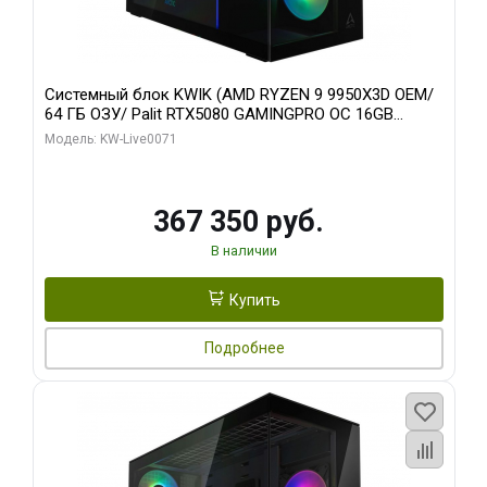
Системный блок KWIK (AMD RYZEN 9 9950X3D OEM/
64 ГБ ОЗУ/ Palit RTX5080 GAMINGPRO OC 16GB
GDDR7 256bit 3xDP HD/ 960 ГБ SSD)
Модель: KW-Live0071
367 350 руб.
В наличии
Купить
Подробнее