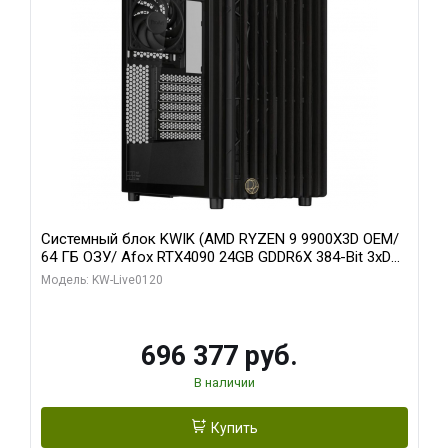
Системный блок KWIK (AMD RYZEN 9 9900X3D OEM/
64 ГБ ОЗУ/ Afox RTX4090 24GB GDDR6X 384-Bit 3xDP
HDMI ATX Turbo/ 1 ТБ SSD)
Модель: KW-Live0120
696 377 руб.
В наличии
Купить