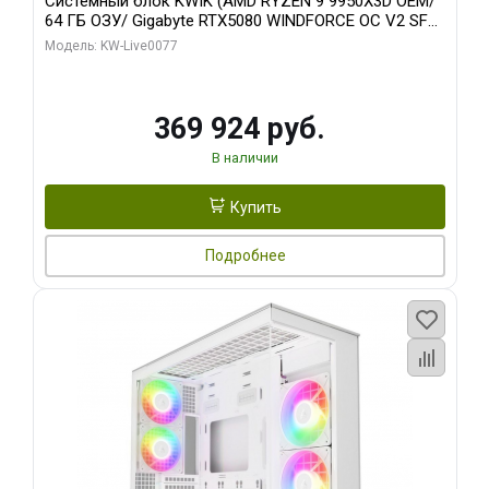
Системный блок KWIK (AMD RYZEN 9 9950X3D OEM/
64 ГБ ОЗУ/ Gigabyte RTX5080 WINDFORCE OC V2 SFF
16GB GDDR7 256b/ 960 ГБ SSD)
Модель: KW-Live0077
369 924 руб.
В наличии
Купить
Подробнее