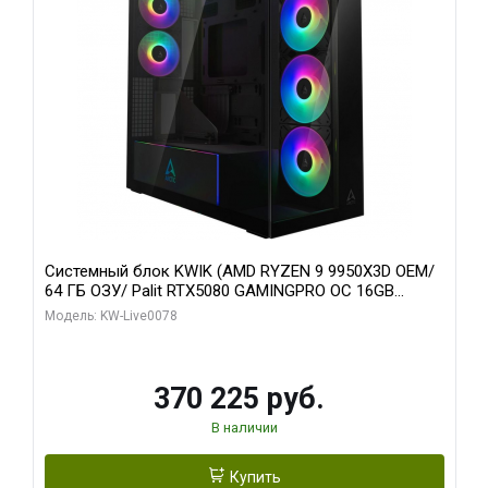
Системный блок KWIK (AMD RYZEN 9 9950X3D OEM/
64 ГБ ОЗУ/ Palit RTX5080 GAMINGPRO OC 16GB
GDDR7 256bit 3xDP HD/ 1 ТБ SSD)
Модель: KW-Live0078
370 225 руб.
В наличии
Купить