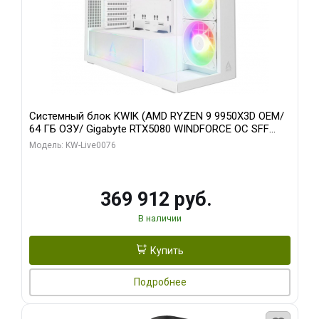
Системный блок KWIK (AMD RYZEN 9 9950X3D OEM/
64 ГБ ОЗУ/ Gigabyte RTX5080 WINDFORCE OC SFF
16GB GDDR7 256bit / 960 ГБ SSD)
Модель: KW-Live0076
369 912 руб.
В наличии
Купить
Подробнее