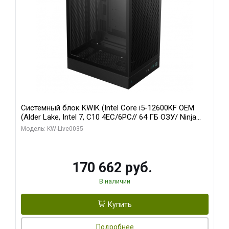
Системный блок KWIK (Intel Core i5-12600KF OEM
(Alder Lake, Intel 7, C10 4EC/6PC// 64 ГБ ОЗУ/ Ninja
Sinotex GTX1650 4GB 128bit GDDR6 DVI DP HDMI 2/
Модель: KW-Live0035
960 ГБ SSD)
170 662 руб.
В наличии
Купить
Подробнее