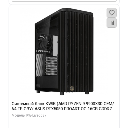
Системный блок KWIK (AMD RYZEN 9 9900X3D OEM/
64 ГБ ОЗУ/ ASUS RTX5080 PROART OC 16GB GDDR7
256bit Type-C DP 2/ 1 ТБ SSD)
Модель: KW-Live0087