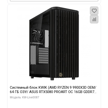
Системный блок KWIK (AMD RYZEN 9 9900X3D OEM/
64 ГБ ОЗУ/ ASUS RTX5080 PROART OC 16GB GDDR7
256bit Type-C DP 2/ 1 ТБ SSD)
Модель: KW-Live0087