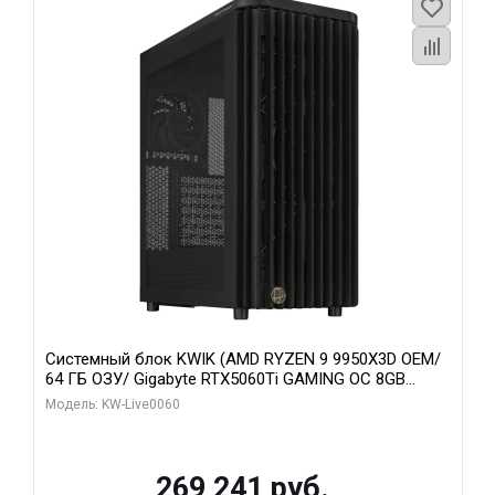
Системный блок KWIK (AMD RYZEN 9 9950X3D OEM/
64 ГБ ОЗУ/ Gigabyte RTX5060Ti GAMING OC 8GB
GDDR7 128bit 3xDP H/ 1 ТБ SSD)
Модель: KW-Live0060
269 241 руб.