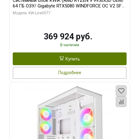
Системный блок KWIK (AMD RYZEN 9 9950X3D OEM/
64 ГБ ОЗУ/ Gigabyte RTX5080 WINDFORCE OC V2 SFF
16GB GDDR7 256b/ 960 ГБ SSD)
Модель: KW-Live0077
369 924 руб.
В наличии
Купить
Подробнее