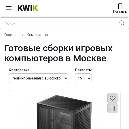
KWI
K
Контакты
Главная
Компьютеры
Готовые сборки игровых
компьютеров в Москве
Сортировка:
Показать: