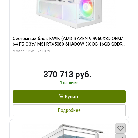
Системный блок KWIK (AMD RYZEN 9 9950X3D OEM/
64 ГБ ОЗУ/ MSI RTX5080 SHADOW 3X OC 16GB GDDR7
256bit 3xDP HDMI/ 960 ГБ SSD)
Модель: KW-Live0079
370 713 руб.
В наличии
Купить
Подробнее