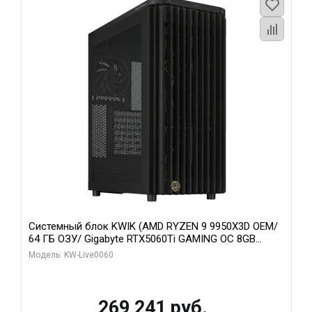
Системный блок KWIK (AMD RYZEN 9 9950X3D OEM/
64 ГБ ОЗУ/ Gigabyte RTX5060Ti GAMING OC 8GB
GDDR7 128bit 3xDP H/ 1 ТБ SSD)
Модель: KW-Live0060
269 241 руб.