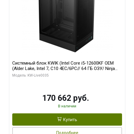
Системный блок KWIK (Intel Core i5-12600KF OEM
(Alder Lake, Intel 7, C10 4EC/6PC// 64 ГБ ОЗУ/ Ninja
Sinotex GTX1650 4GB 128bit GDDR6 DVI DP HDMI 2/
Модель: KW-Live0035
960 ГБ SSD)
170 662 руб.
В наличии
Купить
Подробнее