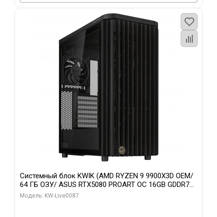
Системный блок KWIK (AMD RYZEN 9 9900X3D OEM/
64 ГБ ОЗУ/ ASUS RTX5080 PROART OC 16GB GDDR7
256bit Type-C DP 2/ 1 ТБ SSD)
Модель: KW-Live0087