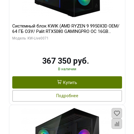
Системный блок KWIK (AMD RYZEN 9 9950X3D OEM/
64 ГБ ОЗУ/ Palit RTX5080 GAMINGPRO OC 16GB
GDDR7 256bit 3xDP HD/ 960 ГБ SSD)
Модель: KW-Live0071
367 350 руб.
В наличии
Купить
Подробнее