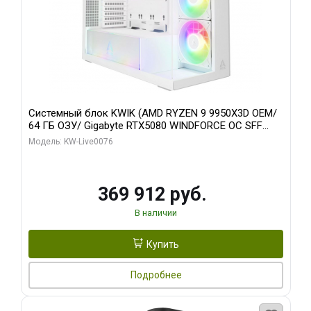
Системный блок KWIK (AMD RYZEN 9 9950X3D OEM/
64 ГБ ОЗУ/ Gigabyte RTX5080 WINDFORCE OC SFF
16GB GDDR7 256bit / 960 ГБ SSD)
Модель: KW-Live0076
369 912 руб.
В наличии
Купить
Подробнее