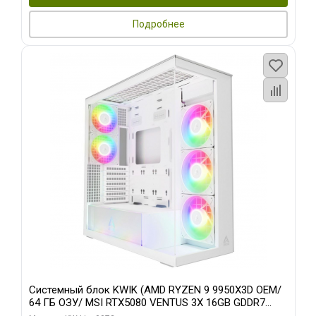
Подробнее
Системный блок KWIK (AMD RYZEN 9 9950X3D OEM/
64 ГБ ОЗУ/ MSI RTX5080 VENTUS 3X 16GB GDDR7
256bit 3xDP HDMI 3F/ 960 ГБ SSD)