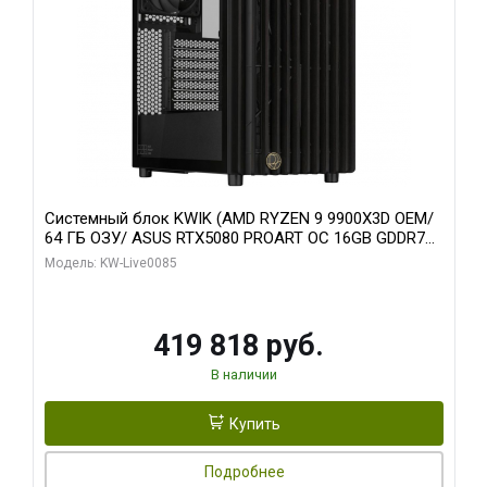
Системный блок KWIK (AMD RYZEN 9 9900X3D OEM/
64 ГБ ОЗУ/ ASUS RTX5080 PROART OC 16GB GDDR7
256bit Type-C DP 2/ 960 ГБ SSD)
Модель: KW-Live0085
419 818 руб.
В наличии
Купить
Подробнее