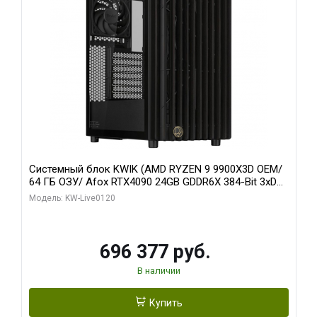
Системный блок KWIK (AMD RYZEN 9 9900X3D OEM/
64 ГБ ОЗУ/ Afox RTX4090 24GB GDDR6X 384-Bit 3xDP
HDMI ATX Turbo/ 1 ТБ SSD)
Модель: KW-Live0120
696 377 руб.
В наличии
Купить