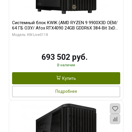
Системный блок KWIK (AMD RYZEN 9 9900X3D OEM/
64 ГБ ОЗУ/ Afox RTX4090 24GB GDDR6X 384-Bit 3xDP
HDMI ATX Turbo/ 960 ГБ SSD)
Модель: KW-Live0118
693 502 руб.
В наличии
Купить
Подробнее