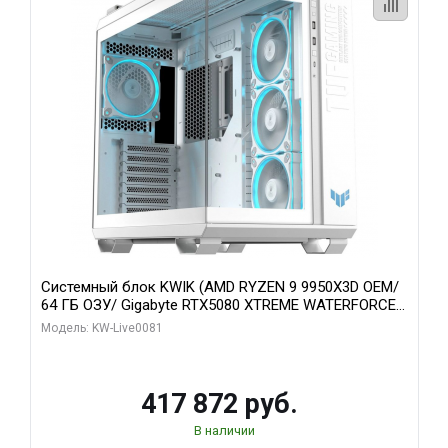
Системный блок KWIK (AMD RYZEN 9 9950X3D OEM/
64 ГБ ОЗУ/ Gigabyte RTX5080 XTREME WATERFORCE
16GB GDDR7 256bit/ 1 ТБ SSD)
Модель: KW-Live0081
417 872 руб.
В наличии