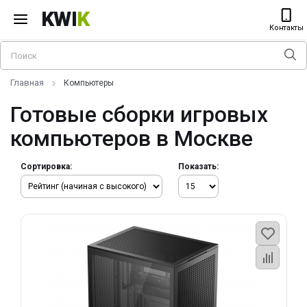
KWI
K
Контакты
Главная
Компьютеры
Готовые сборки игровых
компьютеров в Москве
Сортировка:
Показать: