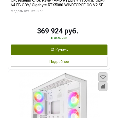
Системный блок KWIK (AMD RYZEN 9 9950X3D OEM/
64 ГБ ОЗУ/ Gigabyte RTX5080 WINDFORCE OC V2 SFF
16GB GDDR7 256b/ 960 ГБ SSD)
Модель: KW-Live0077
369 924 руб.
В наличии
Купить
Подробнее