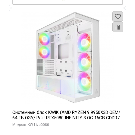
Системный блок KWIK (AMD RYZEN 9 9950X3D OEM/
64 ГБ ОЗУ/ Palit RTX5080 INFINITY 3 OC 16GB GDDR7
256bit 3xDP H/ 960 ГБ SSD)
Модель: KW-Live0080