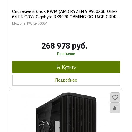
Системный блок KWIK (AMD RYZEN 9 9900X3D OEM/
64 ГБ ОЗУ/ Gigabyte RX9070 GAMING OC 16GB GDDR6
256bit 2xDP 2xH/ 960 ГБ SSD)
Модель: KW-Live0051
268 978 руб.
В наличии
Купить
Подробнее