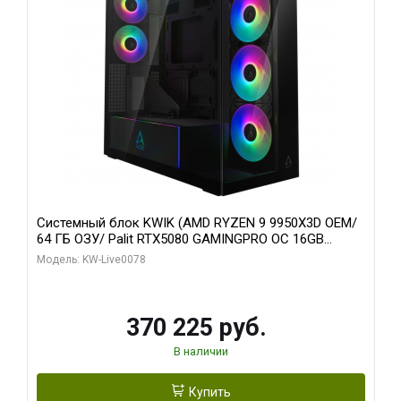
Системный блок KWIK (AMD RYZEN 9 9950X3D OEM/
64 ГБ ОЗУ/ Palit RTX5080 GAMINGPRO OC 16GB
GDDR7 256bit 3xDP HD/ 1 ТБ SSD)
Модель: KW-Live0078
370 225 руб.
В наличии
Купить