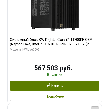
Системный блок KWIK (Intel Core i7-13700KF OEM
(Raptor Lake, Intel 7, C16 8EC/8PC/ 32 ГБ ОЗУ (2
модуля)/ Afox RTX4090 24GB GDDR6X 384-Bit 3xDP
Модель: KW-Live0095
HDMI ATX Turbo/ 512 ГБ SSD)
567 503 руб.
В наличии
Купить
Подробнее