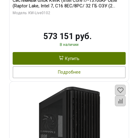
Системный блок KWIK (Intel Core i7-13700KF OEM
(Raptor Lake, Intel 7, C16 8EC/8PC/ 32 ГБ ОЗУ (2
модуля)/ Afox RTX4090 24GB GDDR6X 384-Bit 3xDP
Модель: KW-Live0102
HDMI ATX Turbo/ 960 ГБ SSD)
573 151 руб.
В наличии
Купить
Подробнее