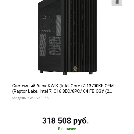
Системный блок KWIK (Intel Core i7-13700KF OEM
(Raptor Lake, Intel 7, C16 8EC/8PC/ 64 ГБ ОЗУ (2
модуля)/ ASUS RTX5080 PROART OC 16GB GDDR7
Модель: KW-Live0065
256bit Type-C DP 2/ 1 ТБ SSD)
318 508 руб.
В наличии