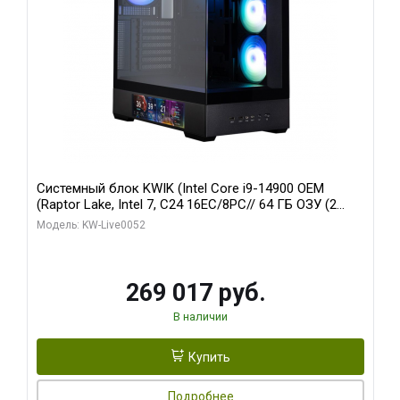
Системный блок KWIK (Intel Core i9-14900 OEM
(Raptor Lake, Intel 7, C24 16EC/8PC// 64 ГБ ОЗУ (2
модуля)/ Palit RTX5080 GAMINGPRO OC 16GB GDDR7
Модель: KW-Live0052
256bit 3xDP HD/ 512 ГБ SSD)
269 017 руб.
В наличии
Купить
Подробнее