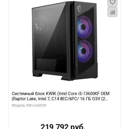
Системный блок KWIK (Intel Core i5-13600KF OEM
(Raptor Lake, Intel 7, C14 8EC/6PC/ 16 ГБ ОЗУ (2
модуля)/ Palit RTX5080 GAMINGPRO OC 16GB GDDR7
Модель: KW-Live0041
256bit 3xDP HD/ 512 ГБ SSD)
219 792 руб.