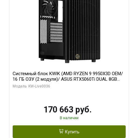
Системный блок KWIK (AMD RYZEN 9 9950X3D OEM/
16 ГБ ОЗУ (2 модуля)/ ASUS RTX5060Ti DUAL 8GB
GDDR7 128bit 3xDP HDMI 2FAN / 960 ГБ SSD)
Модель: KW-Live0036
170 663 руб.
В наличии
Купить