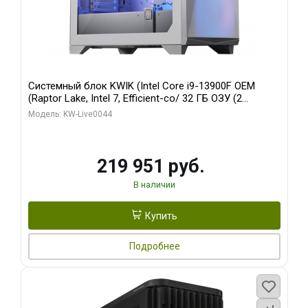
Системный блок KWIK (Intel Core i9-13900F OEM
(Raptor Lake, Intel 7, Efficient-co/ 32 ГБ ОЗУ (2
модуля)/ Gigabyte RTX5070Ti AERO OC 16GB GDDR7
Модель: KW-Live0044
256bit 3xDP HD/ 512 ГБ SSD)
219 951 руб.
В наличии
Купить
Подробнее