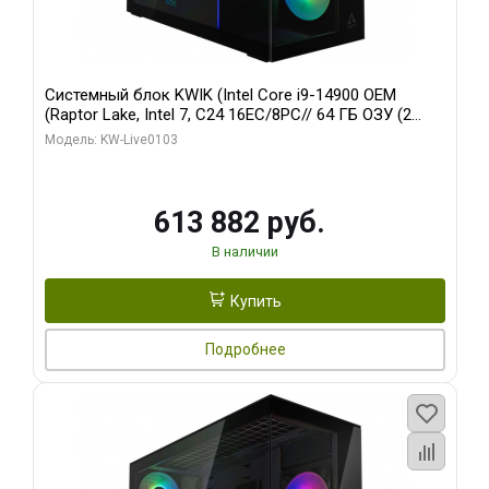
Системный блок KWIK (Intel Core i9-14900 OEM
(Raptor Lake, Intel 7, C24 16EC/8PC// 64 ГБ ОЗУ (2
модуля)/ Afox RTX4090 24GB GDDR6X 384-Bit 3xDP
Модель: KW-Live0103
HDMI ATX Turbo/ 960 ГБ SSD)
613 882 руб.
В наличии
Купить
Подробнее