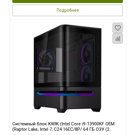
Подробнее
Системный блок KWIK (Intel Core i9-13900KF OEM
(Raptor Lake, Intel 7, C24 16EC/8P/ 64 ГБ ОЗУ (2
модуля)/ ASUS RTX5080 PROART OC 16GB GDDR7