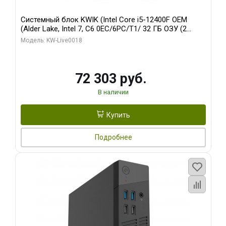
Системный блок KWIK (Intel Core i5-12400F OEM
(Alder Lake, Intel 7, C6 0EC/6PC/T1/ 32 ГБ ОЗУ (2
модуля)/ Ninja Sinotex GTX1660 SUPER 6GB GDDR6
Модель: KW-Live0018
192bit DVI DP / 960 ГБ SSD)
72 303 руб.
В наличии
Купить
Подробнее