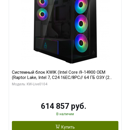
Системный блок KWIK (Intel Core i9-14900 OEM
(Raptor Lake, Intel 7, C24 16EC/8PC// 64 ГБ ОЗУ (2
модуля)/ Afox RTX4090 24GB GDDR6X 384-Bit 3xDP
Модель: KW-Live0104
HDMI ATX Turbo/ 1 ТБ SSD)
614 857 руб.
В наличии
Купить