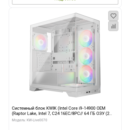
Системный блок KWIK (Intel Core i9-14900 OEM
(Raptor Lake, Intel 7, C24 16EC/8PC// 64 ГБ ОЗУ (2
модуля)/ Gigabyte RTX5080 XTREME WATERFORCE
Модель: KW-Live0070
16GB GDDR7 256bit/ 960 ГБ SSD)