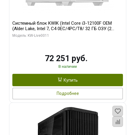
Системный блок KWIK (Intel Core i3-12100F OEM
(Alder Lake, Intel 7, C4 0EC/4PC/T8/ 32 ГБ ОЗУ (2
модуля)/ MSI RTX3050 VENTUS 2X E OC 6GB GDDR6
Модель: KW-Live0011
96bit 2xDP HDMI/ 512 ГБ SSD)
72 251 руб.
В наличии
Купить
Подробнее