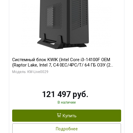
Системный блок KWIK (Intel Core i3-14100F OEM
(Raptor Lake, Intel 7, C4 0EC/4PC/T/ 64 ГБ ОЗУ (2
модуля)/ MSI RTX5060Ti SHADOW 2X OC PLUS 8GB
Модель: KW-Live0029
GDDR7 128bit 3xD/ 960 ГБ SSD)
121 497 руб.
В наличии
Купить
Подробнее