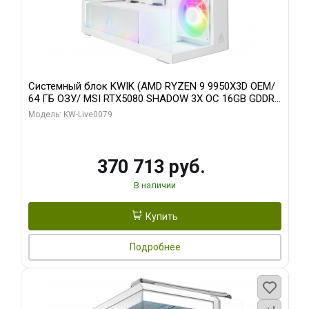
Системный блок KWIK (AMD RYZEN 9 9950X3D OEM/
64 ГБ ОЗУ/ MSI RTX5080 SHADOW 3X OC 16GB GDDR7
256bit 3xDP HDMI/ 960 ГБ SSD)
Модель: KW-Live0079
370 713 руб.
В наличии
Купить
Подробнее