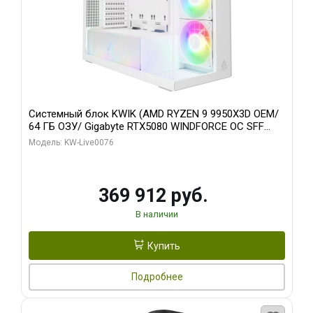
Системный блок KWIK (AMD RYZEN 9 9950X3D OEM/
64 ГБ ОЗУ/ Gigabyte RTX5080 WINDFORCE OC SFF
16GB GDDR7 256bit / 960 ГБ SSD)
Модель: KW-Live0076
369 912 руб.
В наличии
Купить
Подробнее