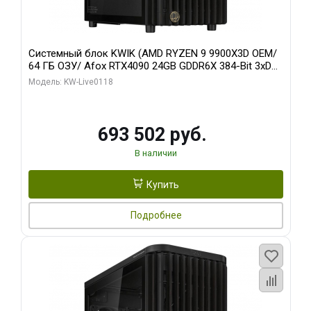
Системный блок KWIK (AMD RYZEN 9 9900X3D OEM/
64 ГБ ОЗУ/ Afox RTX4090 24GB GDDR6X 384-Bit 3xDP
HDMI ATX Turbo/ 960 ГБ SSD)
Модель: KW-Live0118
693 502 руб.
В наличии
Купить
Подробнее