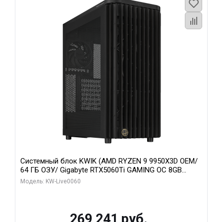
Системный блок KWIK (AMD RYZEN 9 9950X3D OEM/
64 ГБ ОЗУ/ Gigabyte RTX5060Ti GAMING OC 8GB
GDDR7 128bit 3xDP H/ 1 ТБ SSD)
Модель: KW-Live0060
269 241 руб.