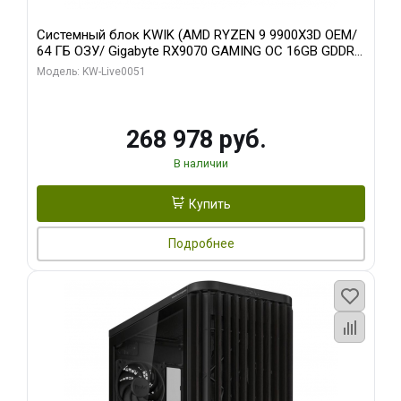
Системный блок KWIK (AMD RYZEN 9 9900X3D OEM/
64 ГБ ОЗУ/ Gigabyte RX9070 GAMING OC 16GB GDDR6
256bit 2xDP 2xH/ 960 ГБ SSD)
Модель: KW-Live0051
268 978 руб.
В наличии
Купить
Подробнее