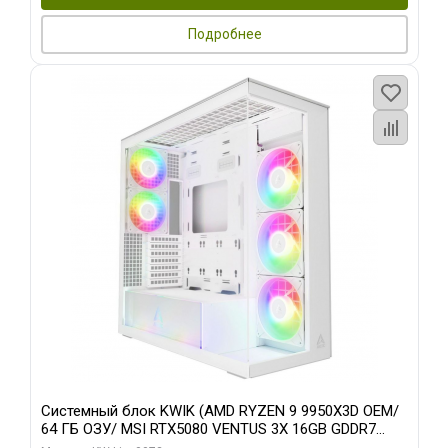
Подробнее
Системный блок KWIK (AMD RYZEN 9 9950X3D OEM/
64 ГБ ОЗУ/ MSI RTX5080 VENTUS 3X 16GB GDDR7
256bit 3xDP HDMI 3F/ 960 ГБ SSD)