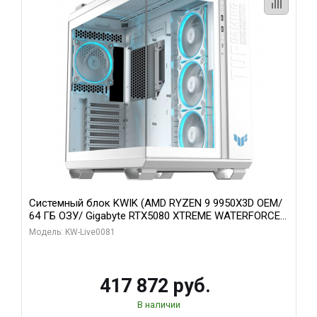
Системный блок KWIK (AMD RYZEN 9 9950X3D OEM/
64 ГБ ОЗУ/ Gigabyte RTX5080 XTREME WATERFORCE
16GB GDDR7 256bit/ 1 ТБ SSD)
Модель: KW-Live0081
417 872 руб.
В наличии