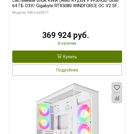
Системный блок KWIK (AMD RYZEN 9 9950X3D OEM/
64 ГБ ОЗУ/ Gigabyte RTX5080 WINDFORCE OC V2 SFF
16GB GDDR7 256b/ 960 ГБ SSD)
Модель: KW-Live0077
369 924 руб.
В наличии
Купить
Подробнее