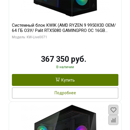
Системный блок KWIK (AMD RYZEN 9 9950X3D OEM/
64 ГБ ОЗУ/ Palit RTX5080 GAMINGPRO OC 16GB
GDDR7 256bit 3xDP HD/ 960 ГБ SSD)
Модель: KW-Live0071
367 350 руб.
В наличии
Купить
Подробнее