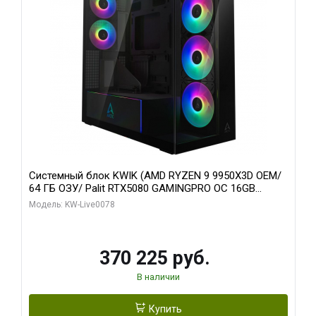
Системный блок KWIK (AMD RYZEN 9 9950X3D OEM/
64 ГБ ОЗУ/ Palit RTX5080 GAMINGPRO OC 16GB
GDDR7 256bit 3xDP HD/ 1 ТБ SSD)
Модель: KW-Live0078
370 225 руб.
В наличии
Купить