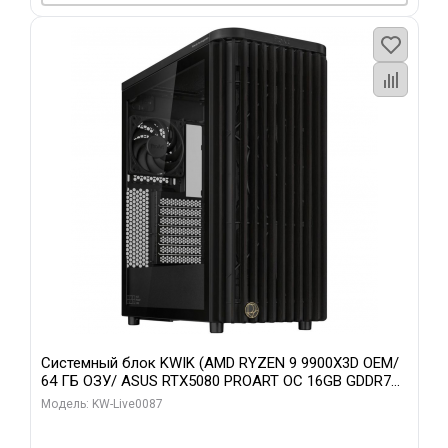
Системный блок KWIK (AMD RYZEN 9 9900X3D OEM/
64 ГБ ОЗУ/ ASUS RTX5080 PROART OC 16GB GDDR7
256bit Type-C DP 2/ 1 ТБ SSD)
Модель: KW-Live0087