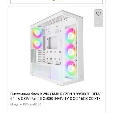
Системный блок KWIK (AMD RYZEN 9 9950X3D OEM/
64 ГБ ОЗУ/ Palit RTX5080 INFINITY 3 OC 16GB GDDR7
256bit 3xDP H/ 960 ГБ SSD)
Модель: KW-Live0080