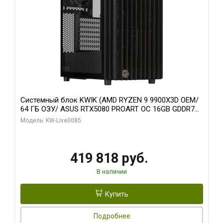
Системный блок KWIK (AMD RYZEN 9 9900X3D OEM/
64 ГБ ОЗУ/ ASUS RTX5080 PROART OC 16GB GDDR7
256bit Type-C DP 2/ 960 ГБ SSD)
Модель: KW-Live0085
419 818 руб.
В наличии
Купить
Подробнее