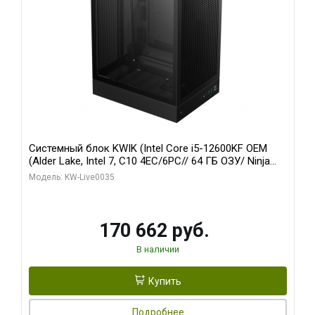
Системный блок KWIK (Intel Core i5-12600KF OEM
(Alder Lake, Intel 7, C10 4EC/6PC// 64 ГБ ОЗУ/ Ninja
Sinotex GTX1650 4GB 128bit GDDR6 DVI DP HDMI 2/
Модель: KW-Live0035
960 ГБ SSD)
170 662 руб.
В наличии
Купить
Подробнее