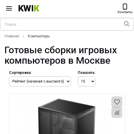
KWI
K
Контакты
Главная
Компьютеры
Готовые сборки игровых
компьютеров в Москве
Сортировка:
Показать: