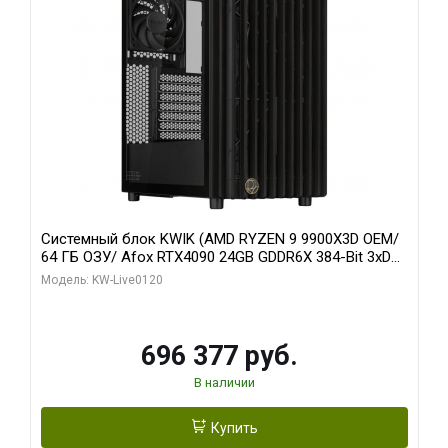
Системный блок KWIK (AMD RYZEN 9 9900X3D OEM/
64 ГБ ОЗУ/ Afox RTX4090 24GB GDDR6X 384-Bit 3xDP
HDMI ATX Turbo/ 1 ТБ SSD)
Модель: KW-Live0120
696 377 руб.
В наличии
Купить