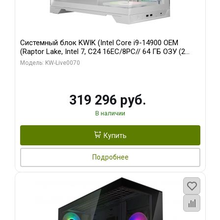
Системный блок KWIK (Intel Core i9-14900 OEM
(Raptor Lake, Intel 7, C24 16EC/8PC// 64 ГБ ОЗУ (2
модуля)/ Gigabyte RTX5080 XTREME WATERFORCE
Модель: KW-Live0070
16GB GDDR7 256bit/ 960 ГБ SSD)
319 296 руб.
В наличии
Купить
Подробнее