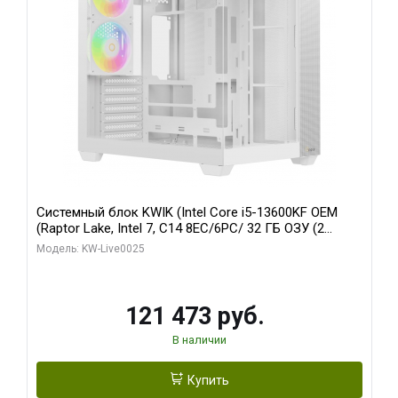
Системный блок KWIK (Intel Core i5-13600KF OEM
(Raptor Lake, Intel 7, C14 8EC/6PC/ 32 ГБ ОЗУ (2
модуля)/ Gigabyte RTX5060 WINDFORCE OC 8GB
Модель: KW-Live0025
GDDR7 128bit 3xDP / 960 ГБ SSD)
121 473 руб.
В наличии
Купить