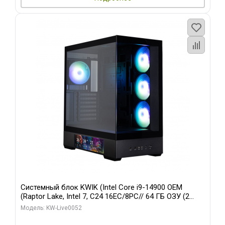
Системный блок KWIK (Intel Core i9-14900 OEM
(Raptor Lake, Intel 7, C24 16EC/8PC// 64 ГБ ОЗУ (2
модуля)/ Palit RTX5080 GAMINGPRO OC 16GB GDDR7
Модель: KW-Live0052
256bit 3xDP HD/ 512 ГБ SSD)