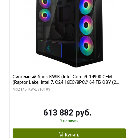
Системный блок KWIK (Intel Core i9-14900 OEM
(Raptor Lake, Intel 7, C24 16EC/8PC// 64 ГБ ОЗУ (2
модуля)/ Afox RTX4090 24GB GDDR6X 384-Bit 3xDP
Модель: KW-Live0103
HDMI ATX Turbo/ 960 ГБ SSD)
613 882 руб.
В наличии
Купить