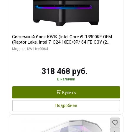
Системный блок KWIK (Intel Core i9-13900KF OEM
(Raptor Lake, Intel 7, C24 16EC/8P/ 64 ГБ ОЗУ (2
модуля)/ ASUS RTX5080 PROART OC 16GB GDDR7
Модель: KW-Live0064
256bit Type-C DP 2/ 512 ГБ SSD)
318 468 руб.
В наличии
Купить
Подробнее