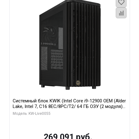
Системный блок KWIK (Intel Core i9-12900 OEM (Alder
Lake, Intel 7, C16 8EC/8PC/T2/ 64 ГБ ОЗУ (2 модуля)/
MSI RTX5080 SHADOW 3X OC 16GB GDDR7 256bit 3xDP
Модель: KW-Live0055
HDMI/ 1 ТБ SSD)
269 091 руб.