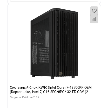
Системный блок KWIK (Intel Core i7-13700KF OEM
(Raptor Lake, Intel 7, C16 8EC/8PC/ 32 ГБ ОЗУ (2
модуля)/ Afox RTX4090 24GB GDDR6X 384-Bit 3xDP
Модель: KW-Live0102
HDMI ATX Turbo/ 960 ГБ SSD)