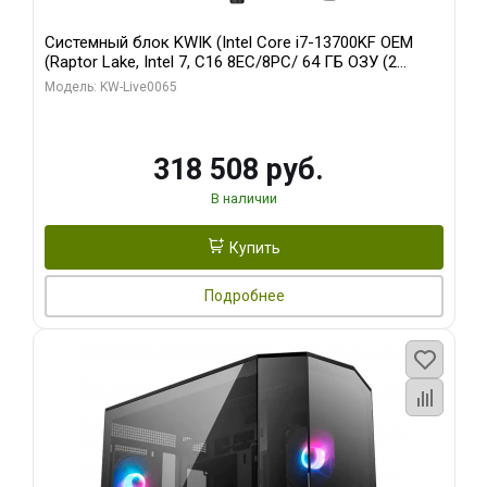
Системный блок KWIK (Intel Core i7-13700KF OEM
(Raptor Lake, Intel 7, C16 8EC/8PC/ 64 ГБ ОЗУ (2
модуля)/ ASUS RTX5080 PROART OC 16GB GDDR7
Модель: KW-Live0065
256bit Type-C DP 2/ 1 ТБ SSD)
318 508 руб.
В наличии
Купить
Подробнее