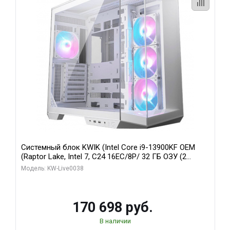
Системный блок KWIK (Intel Core i9-13900KF OEM
(Raptor Lake, Intel 7, C24 16EC/8P/ 32 ГБ ОЗУ (2
модуля)/ Gigabyte RX9070XT GAMING OC 16GB GDDR6
Модель: KW-Live0038
256bit 2xDP 2/ 960 ГБ SSD)
170 698 руб.
В наличии