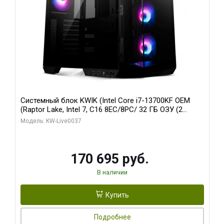
Системный блок KWIK (Intel Core i7-13700KF OEM
(Raptor Lake, Intel 7, C16 8EC/8PC/ 32 ГБ ОЗУ (2
модуля)/ Gigabyte RTX5070 AERO OC 12GB GDDR7
Модель: KW-Live0037
192bit 3xDP HDMI/ 1 ТБ SSD)
170 695 руб.
В наличии
Купить
Подробнее