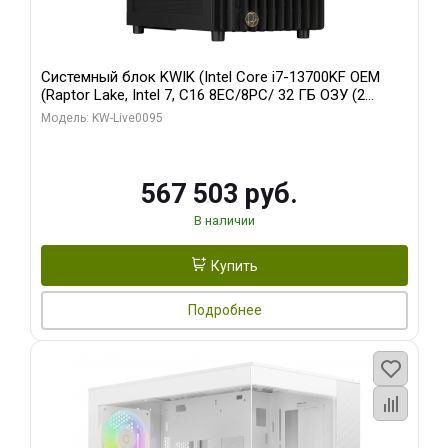
Системный блок KWIK (Intel Core i7-13700KF OEM
(Raptor Lake, Intel 7, C16 8EC/8PC/ 32 ГБ ОЗУ (2
модуля)/ Afox RTX4090 24GB GDDR6X 384-Bit 3xDP
Модель: KW-Live0095
HDMI ATX Turbo/ 512 ГБ SSD)
567 503 руб.
В наличии
Купить
Подробнее