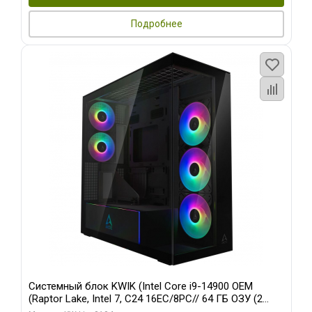
Подробнее
Системный блок KWIK (Intel Core i9-14900 OEM
(Raptor Lake, Intel 7, C24 16EC/8PC// 64 ГБ ОЗУ (2
модуля)/ Afox RTX4090 24GB GDDR6X 384-Bit 3xDP