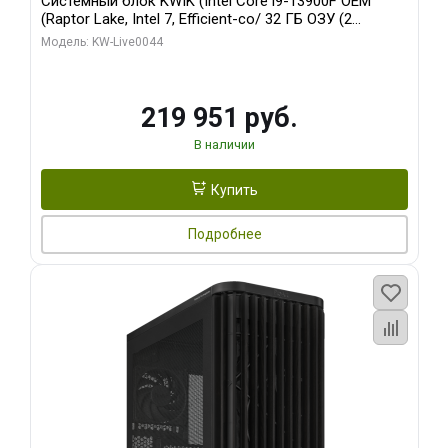
Системный блок KWIK (Intel Core i9-13900F OEM
(Raptor Lake, Intel 7, Efficient-co/ 32 ГБ ОЗУ (2
модуля)/ Gigabyte RTX5070Ti AERO OC 16GB GDDR7
Модель: KW-Live0044
256bit 3xDP HD/ 512 ГБ SSD)
219 951 руб.
В наличии
Купить
Подробнее