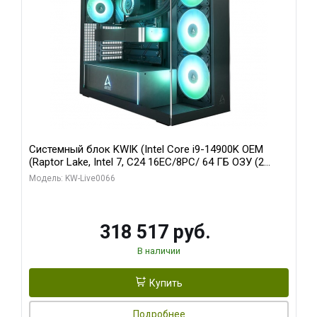
Системный блок KWIK (Intel Core i9-14900K OEM
(Raptor Lake, Intel 7, C24 16EC/8PC/ 64 ГБ ОЗУ (2
модуля)/ Gigabyte RTX5080 XTREME WATERFORCE
Модель: KW-Live0066
16GB GDDR7 256bit/ 1 ТБ SSD)
318 517 руб.
В наличии
Купить
Подробнее