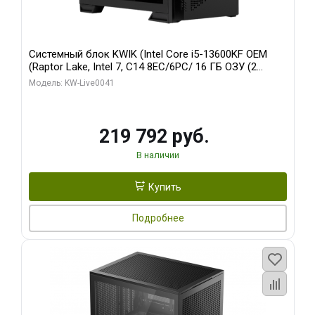
Системный блок KWIK (Intel Core i5-13600KF OEM
(Raptor Lake, Intel 7, C14 8EC/6PC/ 16 ГБ ОЗУ (2
модуля)/ Palit RTX5080 GAMINGPRO OC 16GB GDDR7
Модель: KW-Live0041
256bit 3xDP HD/ 512 ГБ SSD)
219 792 руб.
В наличии
Купить
Подробнее