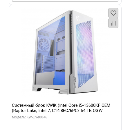
Системный блок KWIK (Intel Core i5-13600KF OEM
(Raptor Lake, Intel 7, C14 8EC/6PC/ 64 ГБ ОЗУ/
Gigabyte RTX5060Ti GAMING OC 8GB GDDR7 128bit
Модель: KW-Live0046
3xDP H/ 960 ГБ SSD)