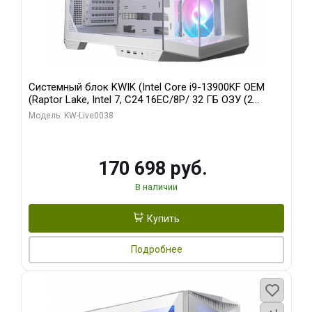
Системный блок KWIK (Intel Core i9-13900KF OEM
(Raptor Lake, Intel 7, C24 16EC/8P/ 32 ГБ ОЗУ (2
модуля)/ Gigabyte RX9070XT GAMING OC 16GB GDDR6
Модель: KW-Live0038
256bit 2xDP 2/ 960 ГБ SSD)
170 698 руб.
В наличии
Купить
Подробнее