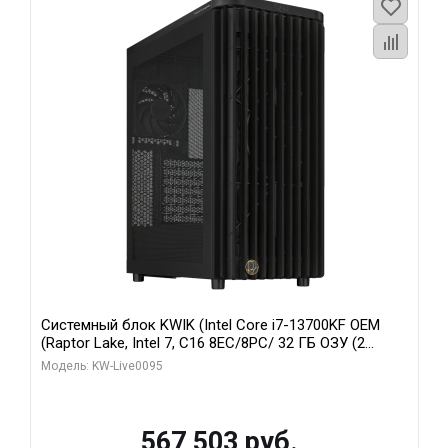
Системный блок KWIK (Intel Core i7-13700KF OEM
(Raptor Lake, Intel 7, C16 8EC/8PC/ 32 ГБ ОЗУ (2
модуля)/ Afox RTX4090 24GB GDDR6X 384-Bit 3xDP
Модель: KW-Live0095
HDMI ATX Turbo/ 512 ГБ SSD)
567 503 руб.