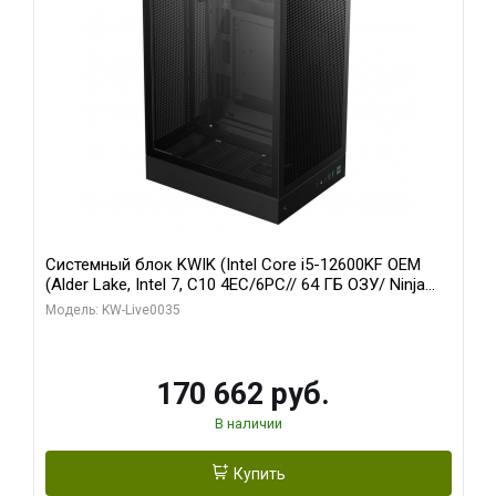
Системный блок KWIK (Intel Core i5-12600KF OEM
(Alder Lake, Intel 7, C10 4EC/6PC// 64 ГБ ОЗУ/ Ninja
Sinotex GTX1650 4GB 128bit GDDR6 DVI DP HDMI 2/
Модель: KW-Live0035
960 ГБ SSD)
170 662 руб.
В наличии
Купить