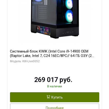
Системный блок KWIK (Intel Core i9-14900 OEM
(Raptor Lake, Intel 7, C24 16EC/8PC// 64 ГБ ОЗУ (2
модуля)/ Palit RTX5080 GAMINGPRO OC 16GB GDDR7
Модель: KW-Live0052
256bit 3xDP HD/ 512 ГБ SSD)
269 017 руб.
В наличии
Купить
Подробнее