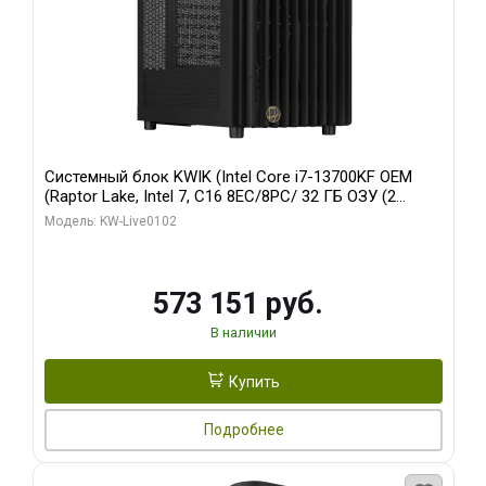
Системный блок KWIK (Intel Core i7-13700KF OEM
(Raptor Lake, Intel 7, C16 8EC/8PC/ 32 ГБ ОЗУ (2
модуля)/ Afox RTX4090 24GB GDDR6X 384-Bit 3xDP
Модель: KW-Live0102
HDMI ATX Turbo/ 960 ГБ SSD)
573 151 руб.
В наличии
Купить
Подробнее