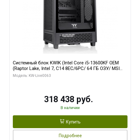
Системный блок KWIK (Intel Core i5-13600KF OEM
(Raptor Lake, Intel 7, C14 8EC/6PC/ 64 ГБ ОЗУ/ MSI
RTX5080 VENTUS 3X OC 16GB GDDR7 256bit 3xDP
Модель: KW-Live0063
HDMI/ 512 ГБ SSD)
318 438 руб.
В наличии
Купить
Подробнее