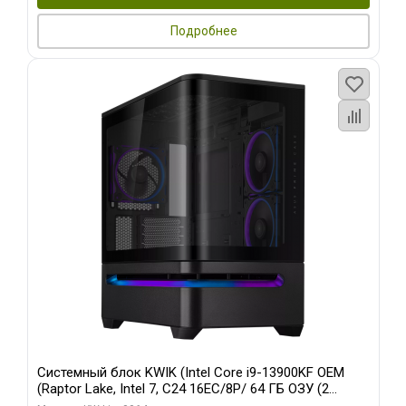
Подробнее
Системный блок KWIK (Intel Core i9-13900KF OEM
(Raptor Lake, Intel 7, C24 16EC/8P/ 64 ГБ ОЗУ (2
модуля)/ ASUS RTX5080 PROART OC 16GB GDDR7