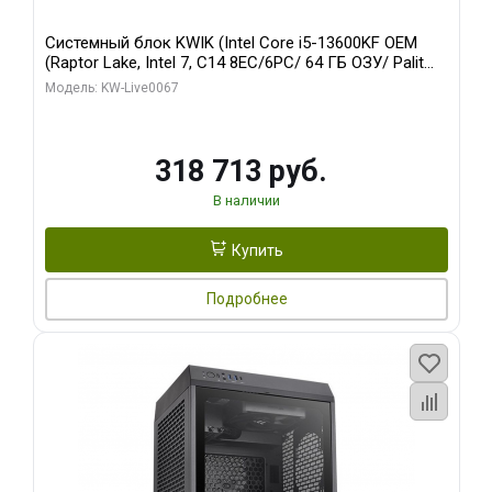
Системный блок KWIK (Intel Core i5-13600KF OEM
(Raptor Lake, Intel 7, C14 8EC/6PC/ 64 ГБ ОЗУ/ Palit
RTX5080 GAMINGPRO OC 16GB GDDR7 256bit 3xDP
Модель: KW-Live0067
HD/ 960 ГБ SSD)
318 713 руб.
В наличии
Купить
Подробнее