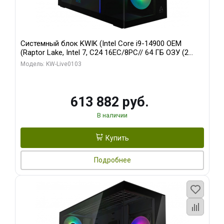
Системный блок KWIK (Intel Core i9-14900 OEM
(Raptor Lake, Intel 7, C24 16EC/8PC// 64 ГБ ОЗУ (2
модуля)/ Afox RTX4090 24GB GDDR6X 384-Bit 3xDP
Модель: KW-Live0103
HDMI ATX Turbo/ 960 ГБ SSD)
613 882 руб.
В наличии
Купить
Подробнее