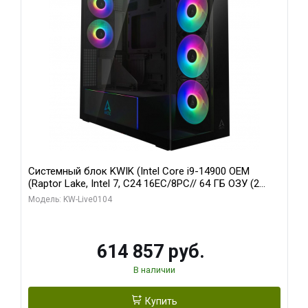
Системный блок KWIK (Intel Core i9-14900 OEM
(Raptor Lake, Intel 7, C24 16EC/8PC// 64 ГБ ОЗУ (2
модуля)/ Afox RTX4090 24GB GDDR6X 384-Bit 3xDP
Модель: KW-Live0104
HDMI ATX Turbo/ 1 ТБ SSD)
614 857 руб.
В наличии
Купить