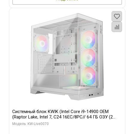
Системный блок KWIK (Intel Core i9-14900 OEM
(Raptor Lake, Intel 7, C24 16EC/8PC// 64 ГБ ОЗУ (2
модуля)/ Gigabyte RTX5080 XTREME WATERFORCE
Модель: KW-Live0070
16GB GDDR7 256bit/ 960 ГБ SSD)