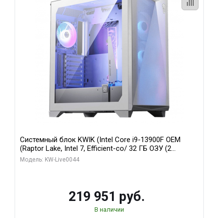
Системный блок KWIK (Intel Core i9-13900F OEM
(Raptor Lake, Intel 7, Efficient-co/ 32 ГБ ОЗУ (2
модуля)/ Gigabyte RTX5070Ti AERO OC 16GB GDDR7
Модель: KW-Live0044
256bit 3xDP HD/ 512 ГБ SSD)
219 951 руб.
В наличии