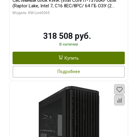
Системный блок KWIK (Intel Core i7-13700KF OEM
(Raptor Lake, Intel 7, C16 8EC/8PC/ 64 ГБ ОЗУ (2
модуля)/ ASUS RTX5080 PROART OC 16GB GDDR7
Модель: KW-Live0065
256bit Type-C DP 2/ 1 ТБ SSD)
318 508 руб.
В наличии
Купить
Подробнее