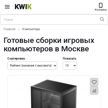
KWI
K
Контакты
Главная
Компьютеры
Готовые сборки игровых
компьютеров в Москве
Сортировка:
Показать: