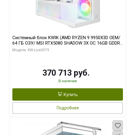
Системный блок KWIK (AMD RYZEN 9 9950X3D OEM/
64 ГБ ОЗУ/ MSI RTX5080 SHADOW 3X OC 16GB GDDR7
256bit 3xDP HDMI/ 960 ГБ SSD)
Модель: KW-Live0079
370 713 руб.
В наличии
Купить
Подробнее