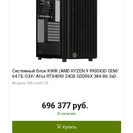
Системный блок KWIK (AMD RYZEN 9 9900X3D OEM/
64 ГБ ОЗУ/ Afox RTX4090 24GB GDDR6X 384-Bit 3xDP
HDMI ATX Turbo/ 1 ТБ SSD)
Модель: KW-Live0120
696 377 руб.
В наличии
Купить