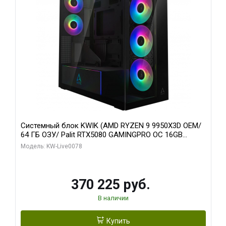
Системный блок KWIK (AMD RYZEN 9 9950X3D OEM/
64 ГБ ОЗУ/ Palit RTX5080 GAMINGPRO OC 16GB
GDDR7 256bit 3xDP HD/ 1 ТБ SSD)
Модель: KW-Live0078
370 225 руб.
В наличии
Купить