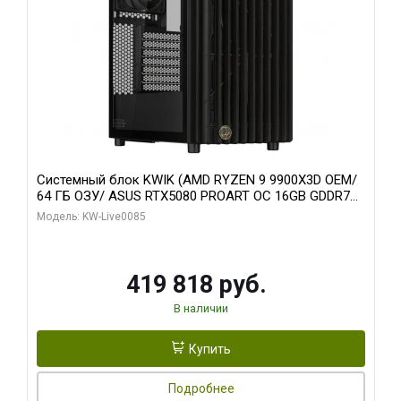
Системный блок KWIK (AMD RYZEN 9 9900X3D OEM/
64 ГБ ОЗУ/ ASUS RTX5080 PROART OC 16GB GDDR7
256bit Type-C DP 2/ 960 ГБ SSD)
Модель: KW-Live0085
419 818 руб.
В наличии
Купить
Подробнее