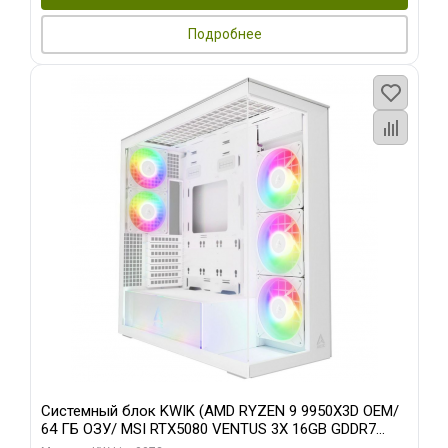
Подробнее
Системный блок KWIK (AMD RYZEN 9 9950X3D OEM/
64 ГБ ОЗУ/ MSI RTX5080 VENTUS 3X 16GB GDDR7
256bit 3xDP HDMI 3F/ 960 ГБ SSD)