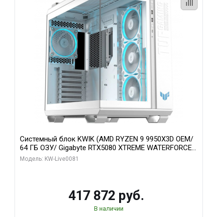
Системный блок KWIK (AMD RYZEN 9 9950X3D OEM/
64 ГБ ОЗУ/ Gigabyte RTX5080 XTREME WATERFORCE
16GB GDDR7 256bit/ 1 ТБ SSD)
Модель: KW-Live0081
417 872 руб.
В наличии