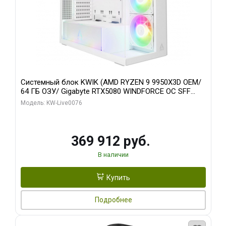
Системный блок KWIK (AMD RYZEN 9 9950X3D OEM/
64 ГБ ОЗУ/ Gigabyte RTX5080 WINDFORCE OC SFF
16GB GDDR7 256bit / 960 ГБ SSD)
Модель: KW-Live0076
369 912 руб.
В наличии
Купить
Подробнее