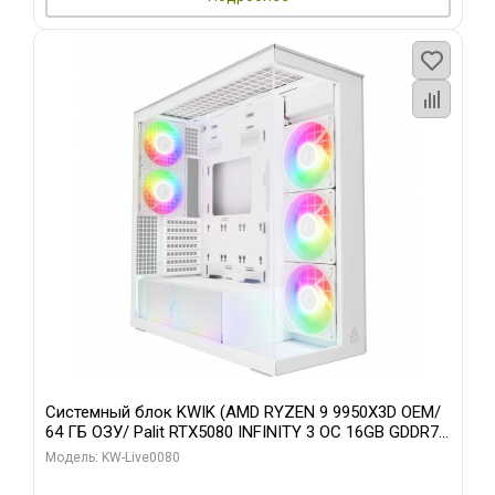
Системный блок KWIK (AMD RYZEN 9 9950X3D OEM/
64 ГБ ОЗУ/ Palit RTX5080 INFINITY 3 OC 16GB GDDR7
256bit 3xDP H/ 960 ГБ SSD)
Модель: KW-Live0080