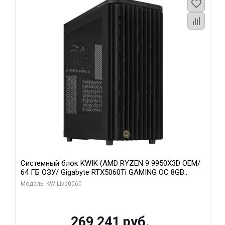
Системный блок KWIK (AMD RYZEN 9 9950X3D OEM/
64 ГБ ОЗУ/ Gigabyte RTX5060Ti GAMING OC 8GB
GDDR7 128bit 3xDP H/ 1 ТБ SSD)
Модель: KW-Live0060
269 241 руб.