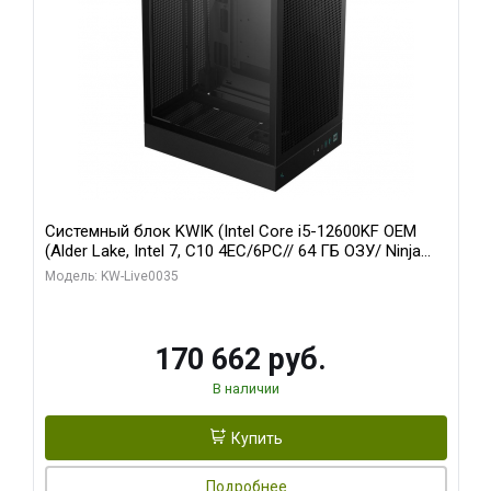
Системный блок KWIK (Intel Core i5-12600KF OEM
(Alder Lake, Intel 7, C10 4EC/6PC// 64 ГБ ОЗУ/ Ninja
Sinotex GTX1650 4GB 128bit GDDR6 DVI DP HDMI 2/
Модель: KW-Live0035
960 ГБ SSD)
170 662 руб.
В наличии
Купить
Подробнее