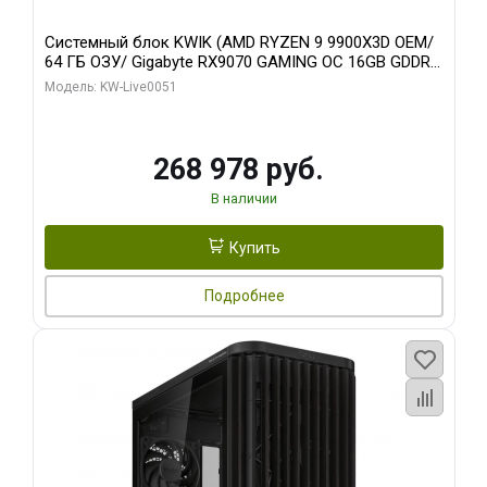
Системный блок KWIK (AMD RYZEN 9 9900X3D OEM/
64 ГБ ОЗУ/ Gigabyte RX9070 GAMING OC 16GB GDDR6
256bit 2xDP 2xH/ 960 ГБ SSD)
Модель: KW-Live0051
268 978 руб.
В наличии
Купить
Подробнее