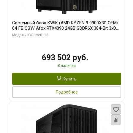
Системный блок KWIK (AMD RYZEN 9 9900X3D OEM/
64 ГБ ОЗУ/ Afox RTX4090 24GB GDDR6X 384-Bit 3xDP
HDMI ATX Turbo/ 960 ГБ SSD)
Модель: KW-Live0118
693 502 руб.
В наличии
Купить
Подробнее