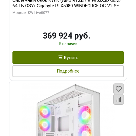
Системный блок KWIK (AMD RYZEN 9 9950X3D OEM/
64 ГБ ОЗУ/ Gigabyte RTX5080 WINDFORCE OC V2 SFF
16GB GDDR7 256b/ 960 ГБ SSD)
Модель: KW-Live0077
369 924 руб.
В наличии
Купить
Подробнее