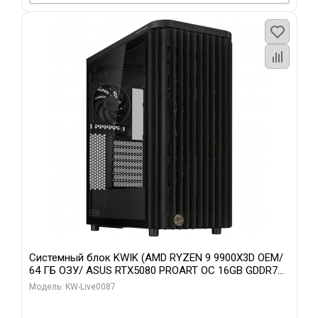
Системный блок KWIK (AMD RYZEN 9 9900X3D OEM/
64 ГБ ОЗУ/ ASUS RTX5080 PROART OC 16GB GDDR7
256bit Type-C DP 2/ 1 ТБ SSD)
Модель: KW-Live0087