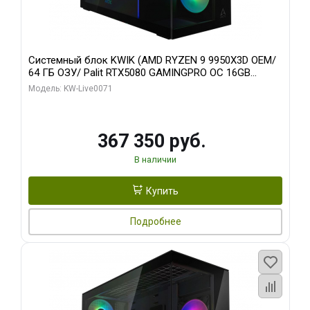
Системный блок KWIK (AMD RYZEN 9 9950X3D OEM/
64 ГБ ОЗУ/ Palit RTX5080 GAMINGPRO OC 16GB
GDDR7 256bit 3xDP HD/ 960 ГБ SSD)
Модель: KW-Live0071
367 350 руб.
В наличии
Купить
Подробнее