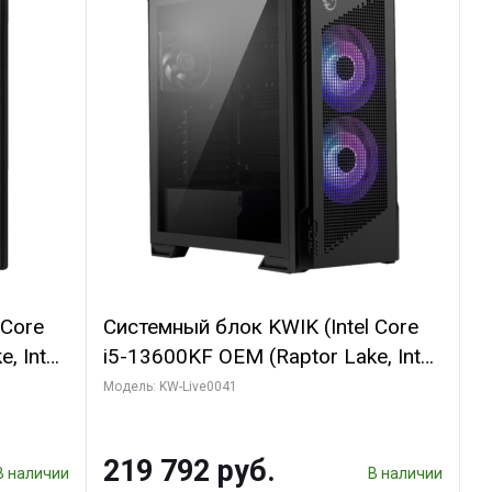
 Core
Системный блок KWIK (Intel Core
, Intel
i5-13600KF OEM (Raptor Lake, Intel
(2
7, C14 8EC/6PC/ 16 ГБ ОЗУ (2
Модель: KW-Live0041
GB
модуля)/ Palit RTX5080
 ATX
GAMINGPRO OC 16GB GDDR7
219 792 руб.
256bit 3xDP HD/ 512 ГБ SSD)
В наличии
В наличии