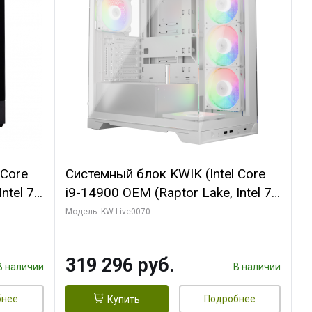
 Core
Системный блок KWIK (Intel Core
ntel 7,
i9-14900 OEM (Raptor Lake, Intel 7,
(2
C24 16EC/8PC// 64 ГБ ОЗУ (2
Модель: KW-Live0070
модуля)/ Gigabyte RTX5080
R7
XTREME WATERFORCE 16GB
319 296 руб.
D)
GDDR7 256bit/ 960 ГБ SSD)
В наличии
В наличии
бнее
Подробнее
Купить