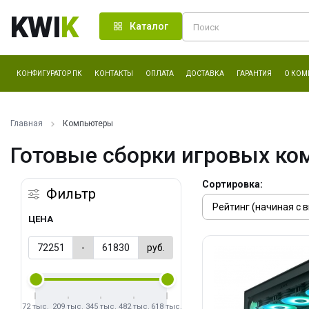
KWI
K
Каталог
КОНФИГУРАТОР ПК
КОНТАКТЫ
ОПЛАТА
ДОСТАВКА
ГАРАНТИЯ
О КОМ
Главная
Компьютеры
Готовые сборки игровых ко
Сортировка:
Фильтр
ЦЕНА
-
руб.
72 тыс.
209 тыс.
345 тыс.
482 тыс.
618 тыс.