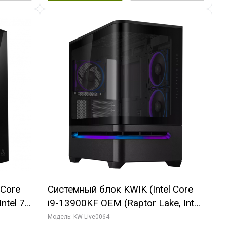
 Core
Системный блок KWIK (Intel Core
ntel 7,
i9-13900KF OEM (Raptor Lake, Intel
(2
7, C24 16EC/8P/ 64 ГБ ОЗУ (2
Модель: KW-Live0064