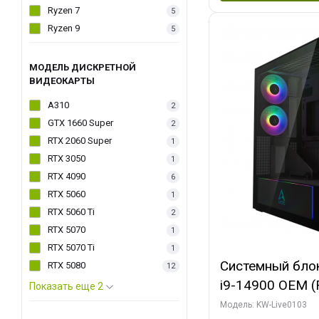
Ryzen 7
5
Ryzen 9
5
МОДЕЛЬ ДИСКРЕТНОЙ
ВИДЕОКАРТЫ
A310
2
GTX 1660 Super
2
RTX 2060 Super
1
RTX 3050
1
RTX 4090
6
RTX 5060
1
RTX 5060 Ti
2
RTX 5070
1
RTX 5070 Ti
1
Системный блок 
RTX 5080
12
i9-14900 OEM (Ra
Показать еще 2
C24 16EC/8PC//
Модель: KW-Live0103