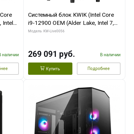
 Core
Системный блок KWIK (Intel Core
 Intel
i9-12900 OEM (Alder Lake, Intel 7,
C16 8EC/8PC/T2/ 64 ГБ ОЗУ (2
Модель: KW-Live0056
Ti
модуля)/ Palit RTX5080 INFINITY 3
t 3xDP
OC 16GB GDDR7 256bit 3xDP H/ 1
269 091 руб.
ТБ SSD)
В наличии
В наличии
бнее
Подробнее
Купить