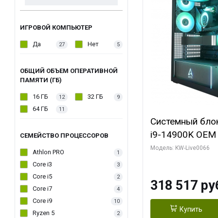
ИГРОВОЙ КОМПЬЮТЕР
Да
Нет
27
5
ОБЩИЙ ОБЪЕМ ОПЕРАТИВНОЙ
ПАМЯТИ (ГБ)
16 ГБ
32 ГБ
12
9
64 ГБ
11
Системный блок 
i9-14900K OEM (
СЕМЕЙСТВО ПРОЦЕССОРОВ
7, C24 16EC/8P
Модель: KW-Live0066
Athlon PRO
1
модуля)/ Gigab
Core i3
3
XTREME WATER
Core i5
2
318 517 ру
GDDR7 256bit/ 
Core i7
4
Core i9
10
Купить
Ryzen 5
2