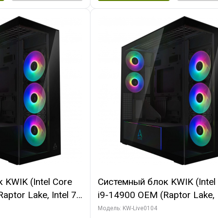
KWIK (Intel Core
Системный блок KWIK (Intel
ptor Lake, Intel 7,
i9-14900 OEM (Raptor Lake, I
 64 ГБ ОЗУ (2
C24 16EC/8PC// 64 ГБ ОЗУ 
Модель: KW-Live0104