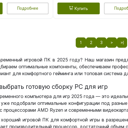
Подробнее
Подро
Купить
1
2
3
>
>|
временный игровой ПК в 2025 году? Наш магазин пред
бираем оптимальные компоненты, обеспечиваем профес
иант для комфортного гейминга или топовая система дл
выбрать готовую сборку РС для игр
ременного компьютера для игр 2025 года — это идеальн
уже подобрали оптимальные конфигурации под разные 
с процессорами AMD Ryzen и современными видеокарта
 хороший игровой ПК для комфортной игры в разрешении
чает производительный процессор, достаточный объем о