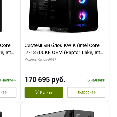
 Core
Системный блок KWIK (Intel Core
, Intel
i7-13700KF OEM (Raptor Lake, Intel
(2
7, C16 8EC/8PC/ 32 ГБ ОЗУ (2
Модель: KW-Live0037
ROART
модуля)/ Gigabyte RTX5070 AERO
e-C DP
OC 12GB GDDR7 192bit 3xDP
170 695 руб.
HDMI/ 1 ТБ SSD)
В наличии
В наличии
бнее
Подробнее
Купить