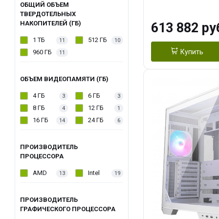
модуля)/ Afox
ОБЩИЙ ОБЪЕМ
ТВЕРДОТЕЛЬНЫХ
GDDR6X 384-Bi
НАКОПИТЕЛЕЙ (ГБ)
613 882 ру
Turbo/ 960 ГБ 
1 ТБ
512 ГБ
11
10
Купить
960 ГБ
11
ОБЪЕМ ВИДЕОПАМЯТИ (ГБ)
4 ГБ
6 ГБ
3
3
8 ГБ
12 ГБ
4
1
16 ГБ
24 ГБ
14
6
ПРОИЗВОДИТЕЛЬ
ПРОЦЕССОРА
AMD
Intel
13
19
ПРОИЗВОДИТЕЛЬ
ГРАФИЧЕСКОГО ПРОЦЕССОРА