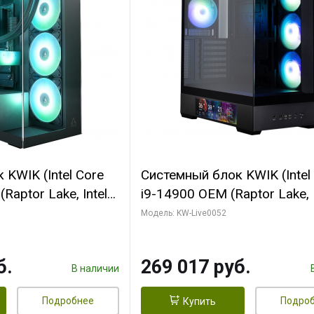
KWIK (Intel Core
Системный блок KWIK (Intel
Raptor Lake, Intel
i9-14900 OEM (Raptor Lake, I
C/ 64 ГБ ОЗУ (2
C24 16EC/8PC// 64 ГБ ОЗУ 
Модель: KW-Live0052
yte RTX5080
модуля)/ Palit RTX5080
FORCE 16GB
GAMINGPRO OC 16GB GDD
б.
269 017 руб.
1 ТБ SSD)
256bit 3xDP HD/ 512 ГБ SS
В наличии
Подробнее
Подро
Купить