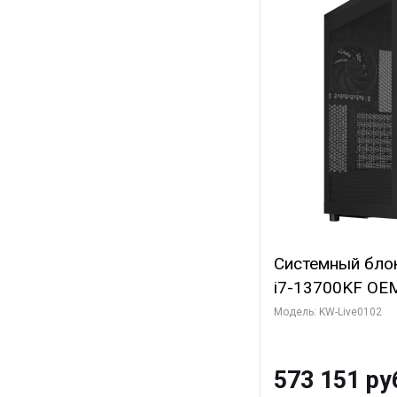
Системный блок 
i7-13700KF OEM 
7, C16 8EC/8PC
Модель: KW-Live0102
модуля)/ Afox
GDDR6X 384-Bi
573 151 ру
Turbo/ 960 ГБ 