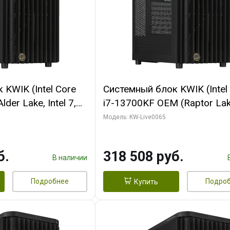
KWIK (Intel Core
Системный блок KWIK (Intel
der Lake, Intel 7,
i7-13700KF OEM (Raptor Lake
/ 64 ГБ ОЗУ (2
7, C16 8EC/8PC/ 64 ГБ ОЗУ 
Модель: KW-Live0065
RTX5080 SHADOW
модуля)/ ASUS RTX5080 P
DR7 256bit 3xDP
OC 16GB GDDR7 256bit Typ
б.
318 508 руб.
D)
2/ 1 ТБ SSD)
В наличии
Подробнее
Подро
Купить