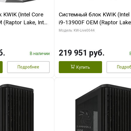
KWIK (Intel Core
Системный блок KWIK (Intel
(Raptor Lake, Intel
i9-13900F OEM (Raptor Lake,
/ 32 ГБ ОЗУ (2
7, Efficient-co/ 32 ГБ ОЗУ (2
Модель: KW-Live0044
yte RX9070XT
модуля)/ Gigabyte RTX5070
B GDDR6 256bit
AERO OC 16GB GDDR7 256bi
б.
219 951 руб.
 SSD)
HD/ 512 ГБ SSD)
В наличии
Подробнее
Подро
Купить