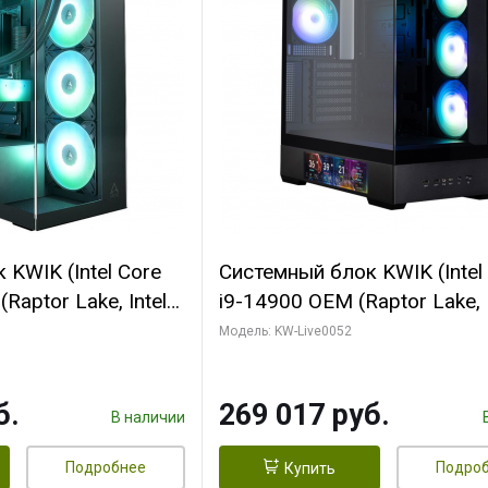
KWIK (Intel Core
Системный блок KWIK (Intel
Raptor Lake, Intel
i9-14900 OEM (Raptor Lake, I
C/ 64 ГБ ОЗУ (2
C24 16EC/8PC// 64 ГБ ОЗУ 
Модель: KW-Live0052
yte RTX5080
модуля)/ Palit RTX5080
FORCE 16GB
GAMINGPRO OC 16GB GDD
б.
269 017 руб.
1 ТБ SSD)
256bit 3xDP HD/ 512 ГБ SS
В наличии
Подробнее
Подро
Купить