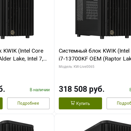
KWIK (Intel Core
Системный блок KWIK (Intel
der Lake, Intel 7,
i7-13700KF OEM (Raptor Lake
/ 64 ГБ ОЗУ (2
7, C16 8EC/8PC/ 64 ГБ ОЗУ 
Модель: KW-Live0065
RTX5080 SHADOW
модуля)/ ASUS RTX5080 P
DR7 256bit 3xDP
OC 16GB GDDR7 256bit Typ
б.
318 508 руб.
D)
2/ 1 ТБ SSD)
В наличии
Подробнее
Подро
Купить