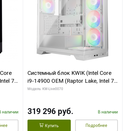
 Core
Системный блок KWIK (Intel Core
ntel 7,
i9-14900 OEM (Raptor Lake, Intel 7,
(2
C24 16EC/8PC// 64 ГБ ОЗУ (2
Модель: KW-Live0070
модуля)/ Gigabyte RTX5080
R7
XTREME WATERFORCE 16GB
319 296 руб.
D)
GDDR7 256bit/ 960 ГБ SSD)
В наличии
В наличии
бнее
Подробнее
Купить