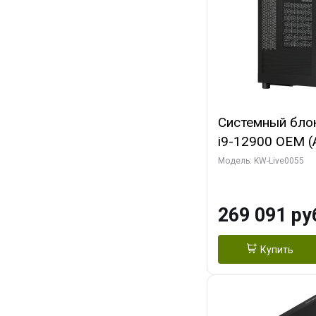
Системный блок 
i9-12900 OEM (Al
C16 8EC/8PC/T2
Модель: KW-Live0055
модуля)/ MSI 
3X OC 16GB GD
269 091 ру
HDMI/ 1 ТБ SS
Купить