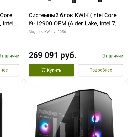
 Core
Системный блок KWIK (Intel Core
 Intel
i9-12900 OEM (Alder Lake, Intel 7,
C16 8EC/8PC/T2/ 64 ГБ ОЗУ (2
Модель: KW-Live0056
Ti
модуля)/ Palit RTX5080 INFINITY 3
t 3xDP
OC 16GB GDDR7 256bit 3xDP H/ 1
269 091 руб.
ТБ SSD)
В наличии
В наличии
бнее
Подробнее
Купить