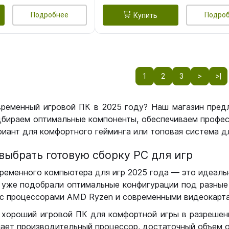
Подробнее
Подро
Купить
1
2
3
>
>|
временный игровой ПК в 2025 году? Наш магазин пред
бираем оптимальные компоненты, обеспечиваем профес
иант для комфортного гейминга или топовая система дл
выбрать готовую сборку РС для игр
ременного компьютера для игр 2025 года — это идеальн
уже подобрали оптимальные конфигурации под разные 
с процессорами AMD Ryzen и современными видеокарта
 хороший игровой ПК для комфортной игры в разрешении
чает производительный процессор, достаточный объем о