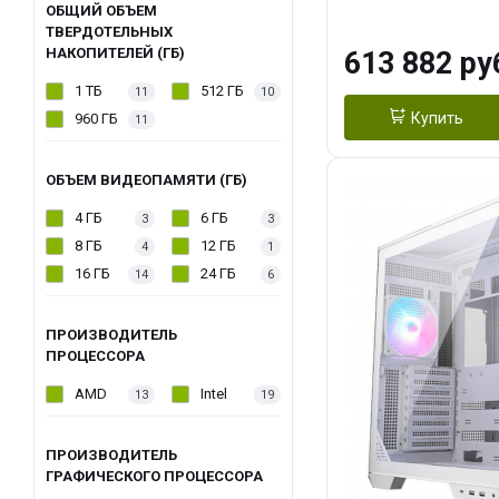
модуля)/ Afox
ОБЩИЙ ОБЪЕМ
ТВЕРДОТЕЛЬНЫХ
GDDR6X 384-Bi
НАКОПИТЕЛЕЙ (ГБ)
613 882 ру
Turbo/ 960 ГБ 
1 ТБ
512 ГБ
11
10
Купить
960 ГБ
11
ОБЪЕМ ВИДЕОПАМЯТИ (ГБ)
4 ГБ
6 ГБ
3
3
8 ГБ
12 ГБ
4
1
16 ГБ
24 ГБ
14
6
ПРОИЗВОДИТЕЛЬ
ПРОЦЕССОРА
AMD
Intel
13
19
ПРОИЗВОДИТЕЛЬ
ГРАФИЧЕСКОГО ПРОЦЕССОРА