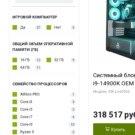
ИГРОВОЙ КОМПЬЮТЕР
Да
Нет
27
5
ОБЩИЙ ОБЪЕМ ОПЕРАТИВНОЙ
ПАМЯТИ (ГБ)
16 ГБ
32 ГБ
12
9
64 ГБ
11
Системный блок 
i9-14900K OEM (
СЕМЕЙСТВО ПРОЦЕССОРОВ
7, C24 16EC/8P
Модель: KW-Live0066
Athlon PRO
1
модуля)/ Gigab
Core i3
3
XTREME WATER
Core i5
2
318 517 ру
GDDR7 256bit/ 
Core i7
4
Core i9
10
Купить
Ryzen 5
2