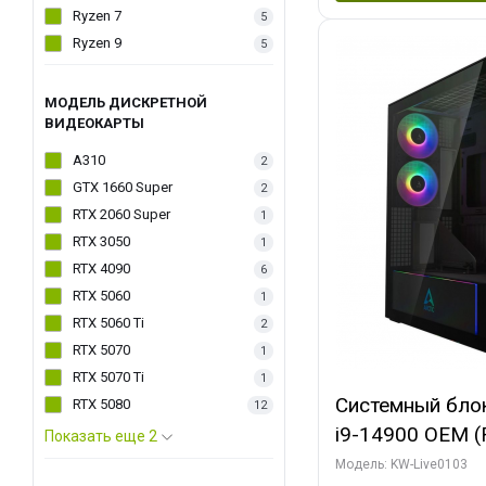
Ryzen 7
5
Ryzen 9
5
МОДЕЛЬ ДИСКРЕТНОЙ
ВИДЕОКАРТЫ
A310
2
GTX 1660 Super
2
RTX 2060 Super
1
RTX 3050
1
RTX 4090
6
RTX 5060
1
RTX 5060 Ti
2
RTX 5070
1
RTX 5070 Ti
1
Системный блок 
RTX 5080
12
i9-14900 OEM (Ra
Показать еще 2
C24 16EC/8PC//
Модель: KW-Live0103