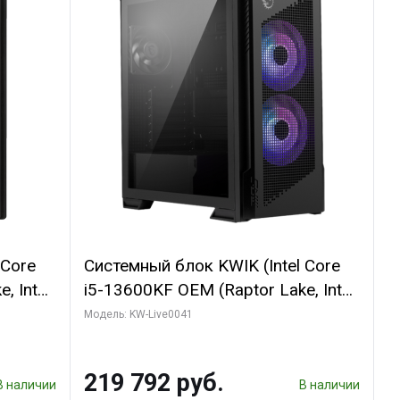
 Core
Системный блок KWIK (Intel Core
, Intel
i5-13600KF OEM (Raptor Lake, Intel
(2
7, C14 8EC/6PC/ 16 ГБ ОЗУ (2
Модель: KW-Live0041
GB
модуля)/ Palit RTX5080
 ATX
GAMINGPRO OC 16GB GDDR7
219 792 руб.
256bit 3xDP HD/ 512 ГБ SSD)
В наличии
В наличии