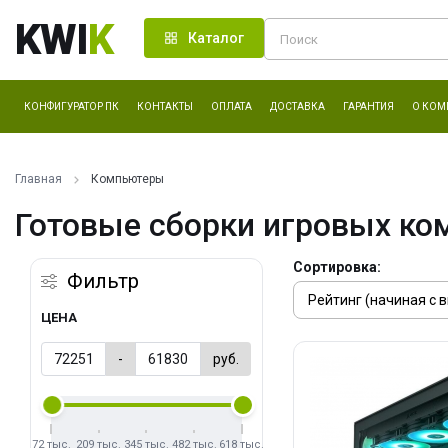
KWI
K
Каталог
КОНФИГУРАТОР ПК
КОНТАКТЫ
ОПЛАТА
ДОСТАВКА
ГАРАНТИЯ
О КОМ
Главная
Компьютеры
Готовые сборки игровых ко
Сортировка:
Фильтр
ЦЕНА
-
руб.
72 тыс.
209 тыс.
345 тыс.
482 тыс.
618 тыс.