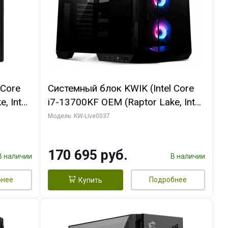
 Core
Системный блок KWIK (Intel Core
, Intel
i7-13700KF OEM (Raptor Lake, Intel
(2
7, C16 8EC/8PC/ 32 ГБ ОЗУ (2
Модель: KW-Live0037
ROART
модуля)/ Gigabyte RTX5070 AERO
e-C DP
OC 12GB GDDR7 192bit 3xDP
170 695 руб.
HDMI/ 1 ТБ SSD)
В наличии
В наличии
бнее
Подробнее
Купить