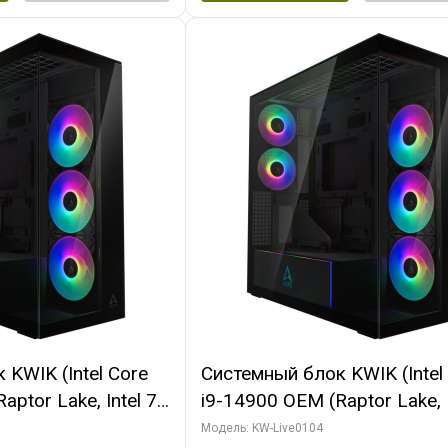
KWIK (Intel Core
Системный блок KWIK (Intel
ptor Lake, Intel 7,
i9-14900 OEM (Raptor Lake, I
 64 ГБ ОЗУ (2
C24 16EC/8PC// 64 ГБ ОЗУ 
Модель: KW-Live0104