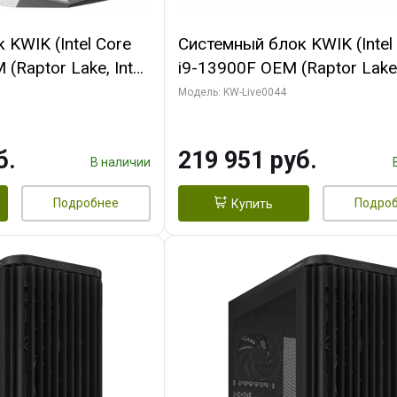
KWIK (Intel Core
Системный блок KWIK (Intel
(Raptor Lake, Intel
i9-13900F OEM (Raptor Lake,
/ 32 ГБ ОЗУ (2
7, Efficient-co/ 32 ГБ ОЗУ (2
Модель: KW-Live0044
yte RX9070XT
модуля)/ Gigabyte RTX5070
B GDDR6 256bit
AERO OC 16GB GDDR7 256bi
б.
219 951 руб.
 SSD)
HD/ 512 ГБ SSD)
В наличии
Подробнее
Подро
Купить