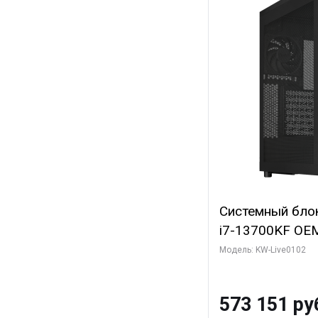
Системный блок 
i7-13700KF OEM 
7, C16 8EC/8PC
Модель: KW-Live0102
модуля)/ Afox
GDDR6X 384-Bi
573 151 ру
Turbo/ 960 ГБ 