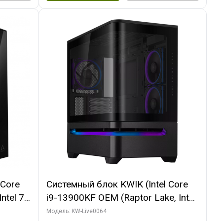
 Core
Системный блок KWIK (Intel Core
ntel 7,
i9-13900KF OEM (Raptor Lake, Intel
(2
7, C24 16EC/8P/ 64 ГБ ОЗУ (2
Модель: KW-Live0064