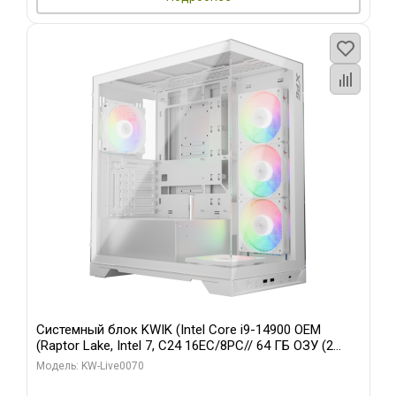
Системный блок KWIK (Intel Core i9-14900 OEM
(Raptor Lake, Intel 7, C24 16EC/8PC// 64 ГБ ОЗУ (2
модуля)/ Gigabyte RTX5080 XTREME WATERFORCE
Модель: KW-Live0070
16GB GDDR7 256bit/ 960 ГБ SSD)