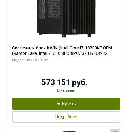
Системный блок KWIK (Intel Core i7-13700KF OEM
(Raptor Lake, Intel 7, C16 8EC/8PC/ 32 ГБ ОЗУ (2
модуля)/ Afox RTX4090 24GB GDDR6X 384-Bit 3xDP
Модель: KW-Live0102
HDMI ATX Turbo/ 960 ГБ SSD)
573 151 руб.
В наличии
Купить
Подробнее