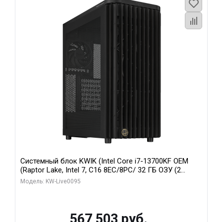
Системный блок KWIK (Intel Core i7-13700KF OEM
(Raptor Lake, Intel 7, C16 8EC/8PC/ 32 ГБ ОЗУ (2
модуля)/ Afox RTX4090 24GB GDDR6X 384-Bit 3xDP
Модель: KW-Live0095
HDMI ATX Turbo/ 512 ГБ SSD)
567 503 руб.