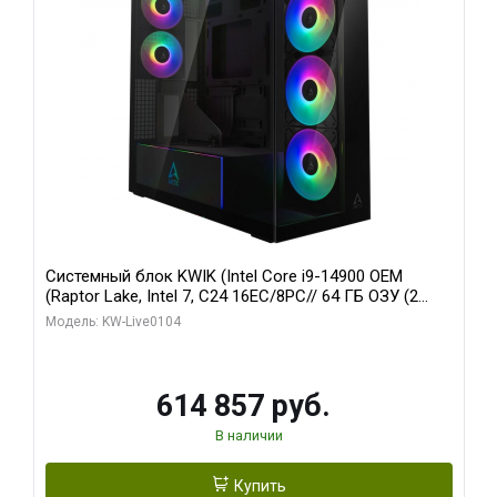
Системный блок KWIK (Intel Core i9-14900 OEM
(Raptor Lake, Intel 7, C24 16EC/8PC// 64 ГБ ОЗУ (2
модуля)/ Afox RTX4090 24GB GDDR6X 384-Bit 3xDP
Модель: KW-Live0104
HDMI ATX Turbo/ 1 ТБ SSD)
614 857 руб.
В наличии
Купить