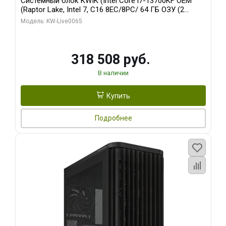
Системный блок KWIK (Intel Core i7-13700KF OEM
(Raptor Lake, Intel 7, C16 8EC/8PC/ 64 ГБ ОЗУ (2
модуля)/ ASUS RTX5080 PROART OC 16GB GDDR7
Модель: KW-Live0065
256bit Type-C DP 2/ 1 ТБ SSD)
318 508 руб.
В наличии
Купить
Подробнее