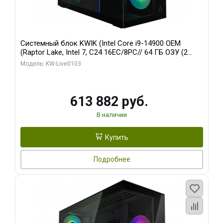
Системный блок KWIK (Intel Core i9-14900 OEM
(Raptor Lake, Intel 7, C24 16EC/8PC// 64 ГБ ОЗУ (2
модуля)/ Afox RTX4090 24GB GDDR6X 384-Bit 3xDP
Модель: KW-Live0103
HDMI ATX Turbo/ 960 ГБ SSD)
613 882 руб.
В наличии
Купить
Подробнее