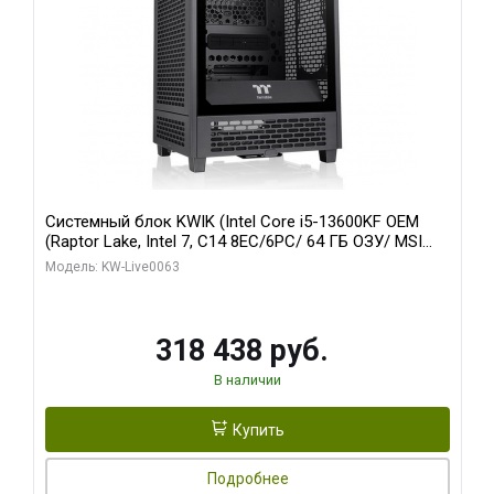
Системный блок KWIK (Intel Core i5-13600KF OEM
(Raptor Lake, Intel 7, C14 8EC/6PC/ 64 ГБ ОЗУ/ MSI
RTX5080 VENTUS 3X OC 16GB GDDR7 256bit 3xDP
Модель: KW-Live0063
HDMI/ 512 ГБ SSD)
318 438 руб.
В наличии
Купить
Подробнее