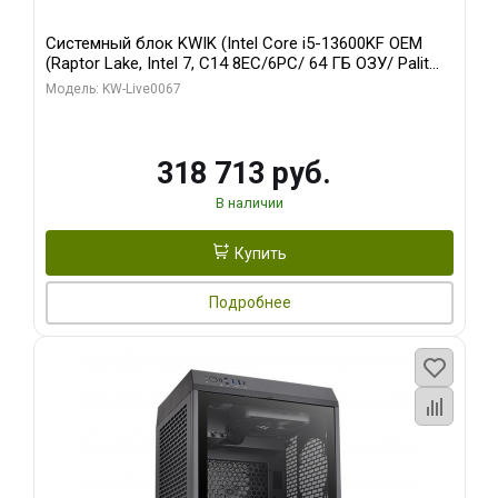
Системный блок KWIK (Intel Core i5-13600KF OEM
(Raptor Lake, Intel 7, C14 8EC/6PC/ 64 ГБ ОЗУ/ Palit
RTX5080 GAMINGPRO OC 16GB GDDR7 256bit 3xDP
Модель: KW-Live0067
HD/ 960 ГБ SSD)
318 713 руб.
В наличии
Купить
Подробнее