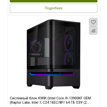
Подробнее
Системный блок KWIK (Intel Core i9-13900KF OEM
(Raptor Lake, Intel 7, C24 16EC/8P/ 64 ГБ ОЗУ (2
модуля)/ ASUS RTX5080 PROART OC 16GB GDDR7