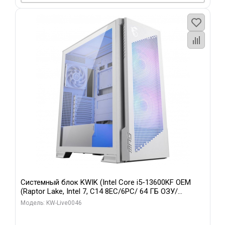
Системный блок KWIK (Intel Core i5-13600KF OEM
(Raptor Lake, Intel 7, C14 8EC/6PC/ 64 ГБ ОЗУ/
Gigabyte RTX5060Ti GAMING OC 8GB GDDR7 128bit
Модель: KW-Live0046
3xDP H/ 960 ГБ SSD)