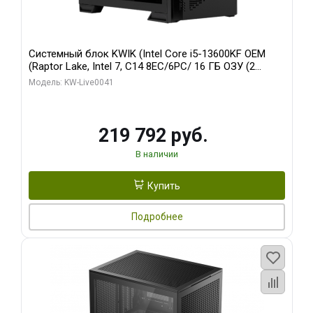
Системный блок KWIK (Intel Core i5-13600KF OEM
(Raptor Lake, Intel 7, C14 8EC/6PC/ 16 ГБ ОЗУ (2
модуля)/ Palit RTX5080 GAMINGPRO OC 16GB GDDR7
Модель: KW-Live0041
256bit 3xDP HD/ 512 ГБ SSD)
219 792 руб.
В наличии
Купить
Подробнее