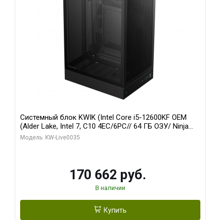
Системный блок KWIK (Intel Core i5-12600KF OEM
(Alder Lake, Intel 7, C10 4EC/6PC// 64 ГБ ОЗУ/ Ninja
Sinotex GTX1650 4GB 128bit GDDR6 DVI DP HDMI 2/
Модель: KW-Live0035
960 ГБ SSD)
170 662 руб.
В наличии
Купить