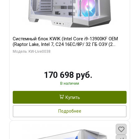
Системный блок KWIK (Intel Core i9-13900KF OEM
(Raptor Lake, Intel 7, C24 16EC/8P/ 32 ГБ ОЗУ (2
модуля)/ Gigabyte RX9070XT GAMING OC 16GB GDDR6
Модель: KW-Live0038
256bit 2xDP 2/ 960 ГБ SSD)
170 698 руб.
В наличии
Купить
Подробнее