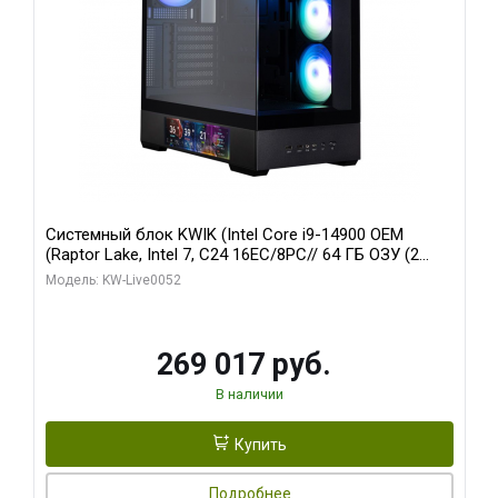
Системный блок KWIK (Intel Core i9-14900 OEM
(Raptor Lake, Intel 7, C24 16EC/8PC// 64 ГБ ОЗУ (2
модуля)/ Palit RTX5080 GAMINGPRO OC 16GB GDDR7
Модель: KW-Live0052
256bit 3xDP HD/ 512 ГБ SSD)
269 017 руб.
В наличии
Купить
Подробнее