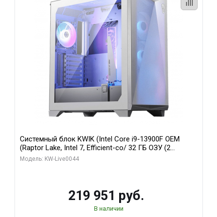
Системный блок KWIK (Intel Core i9-13900F OEM
(Raptor Lake, Intel 7, Efficient-co/ 32 ГБ ОЗУ (2
модуля)/ Gigabyte RTX5070Ti AERO OC 16GB GDDR7
Модель: KW-Live0044
256bit 3xDP HD/ 512 ГБ SSD)
219 951 руб.
В наличии