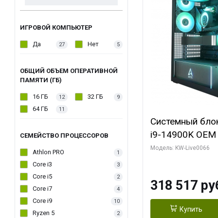
ИГРОВОЙ КОМПЬЮТЕР
Да
Нет
27
5
ОБЩИЙ ОБЪЕМ ОПЕРАТИВНОЙ
ПАМЯТИ (ГБ)
16 ГБ
32 ГБ
12
9
64 ГБ
11
Системный блок 
i9-14900K OEM (
СЕМЕЙСТВО ПРОЦЕССОРОВ
7, C24 16EC/8P
Модель: KW-Live0066
Athlon PRO
1
модуля)/ Gigab
Core i3
3
XTREME WATER
Core i5
2
318 517 ру
GDDR7 256bit/ 
Core i7
4
Core i9
10
Купить
Ryzen 5
2