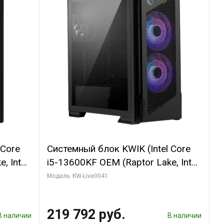
 Core
Системный блок KWIK (Intel Core
, Intel
i5-13600KF OEM (Raptor Lake, Intel
(2
7, C14 8EC/6PC/ 16 ГБ ОЗУ (2
Модель: KW-Live0041
GB
модуля)/ Palit RTX5080
 ATX
GAMINGPRO OC 16GB GDDR7
219 792 руб.
256bit 3xDP HD/ 512 ГБ SSD)
В наличии
В наличии