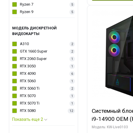
Ryzen 7
5
Ryzen 9
5
МОДЕЛЬ ДИСКРЕТНОЙ
ВИДЕОКАРТЫ
A310
2
GTX 1660 Super
2
RTX 2060 Super
1
RTX 3050
1
RTX 4090
6
RTX 5060
1
RTX 5060 Ti
2
RTX 5070
1
RTX 5070 Ti
1
Системный блок 
RTX 5080
12
i9-14900 OEM (Ra
Показать еще 2
C24 16EC/8PC//
Модель: KW-Live0103