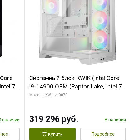
 Core
Системный блок KWIK (Intel Core
ntel 7,
i9-14900 OEM (Raptor Lake, Intel 7,
(2
C24 16EC/8PC// 64 ГБ ОЗУ (2
Модель: KW-Live0070
модуля)/ Gigabyte RTX5080
R7
XTREME WATERFORCE 16GB
319 296 руб.
D)
GDDR7 256bit/ 960 ГБ SSD)
В наличии
В наличии
бнее
Подробнее
Купить