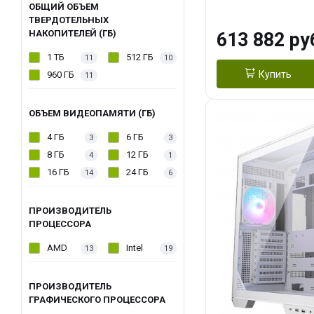
модуля)/ Afox
ОБЩИЙ ОБЪЕМ
ТВЕРДОТЕЛЬНЫХ
GDDR6X 384-Bi
НАКОПИТЕЛЕЙ (ГБ)
613 882 ру
Turbo/ 960 ГБ 
1 ТБ
512 ГБ
11
10
Купить
960 ГБ
11
ОБЪЕМ ВИДЕОПАМЯТИ (ГБ)
4 ГБ
6 ГБ
3
3
8 ГБ
12 ГБ
4
1
16 ГБ
24 ГБ
14
6
ПРОИЗВОДИТЕЛЬ
ПРОЦЕССОРА
AMD
Intel
13
19
ПРОИЗВОДИТЕЛЬ
ГРАФИЧЕСКОГО ПРОЦЕССОРА