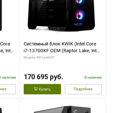
 Core
Системный блок KWIK (Intel Core
, Intel
i7-13700KF OEM (Raptor Lake, Intel
(2
7, C16 8EC/8PC/ 32 ГБ ОЗУ (2
Модель: KW-Live0037
ROART
модуля)/ Gigabyte RTX5070 AERO
e-C DP
OC 12GB GDDR7 192bit 3xDP
170 695 руб.
HDMI/ 1 ТБ SSD)
В наличии
В наличии
бнее
Подробнее
Купить