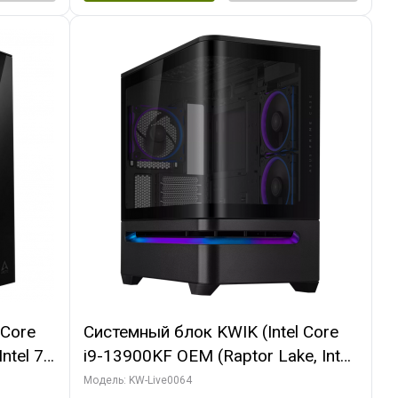
 Core
Системный блок KWIK (Intel Core
ntel 7,
i9-13900KF OEM (Raptor Lake, Intel
(2
7, C24 16EC/8P/ 64 ГБ ОЗУ (2
Модель: KW-Live0064