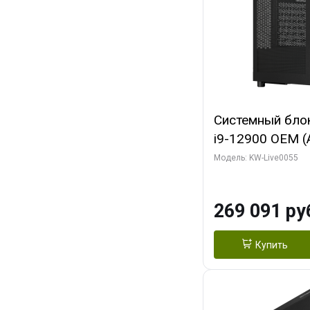
Системный блок 
i9-12900 OEM (Al
C16 8EC/8PC/T2
Модель: KW-Live0055
модуля)/ MSI 
3X OC 16GB GD
269 091 ру
HDMI/ 1 ТБ SS
Купить