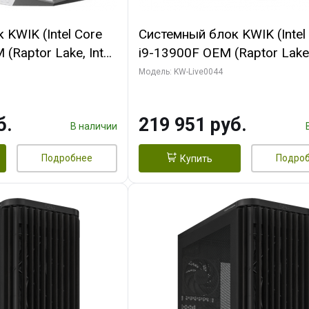
KWIK (Intel Core
Системный блок KWIK (Intel
(Raptor Lake, Intel
i9-13900F OEM (Raptor Lake,
/ 32 ГБ ОЗУ (2
7, Efficient-co/ 32 ГБ ОЗУ (2
Модель: KW-Live0044
yte RX9070XT
модуля)/ Gigabyte RTX5070
B GDDR6 256bit
AERO OC 16GB GDDR7 256bi
б.
219 951 руб.
 SSD)
HD/ 512 ГБ SSD)
В наличии
Подробнее
Подро
Купить