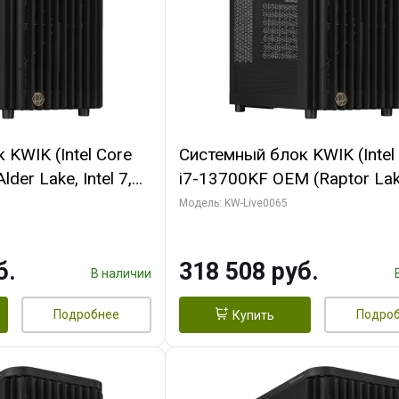
KWIK (Intel Core
Системный блок KWIK (Intel
der Lake, Intel 7,
i7-13700KF OEM (Raptor Lake
/ 64 ГБ ОЗУ (2
7, C16 8EC/8PC/ 64 ГБ ОЗУ 
Модель: KW-Live0065
RTX5080 SHADOW
модуля)/ ASUS RTX5080 P
DR7 256bit 3xDP
OC 16GB GDDR7 256bit Typ
б.
318 508 руб.
D)
2/ 1 ТБ SSD)
В наличии
Подробнее
Подро
Купить