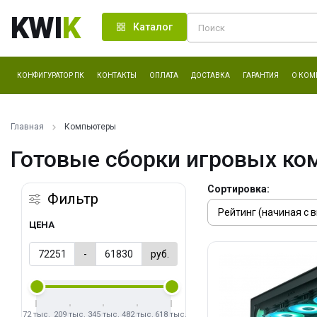
KWI
K
Каталог
КОНФИГУРАТОР ПК
КОНТАКТЫ
ОПЛАТА
ДОСТАВКА
ГАРАНТИЯ
О КОМ
Главная
Компьютеры
Готовые сборки игровых ко
Сортировка:
Фильтр
ЦЕНА
-
руб.
72 тыс.
209 тыс.
345 тыс.
482 тыс.
618 тыс.