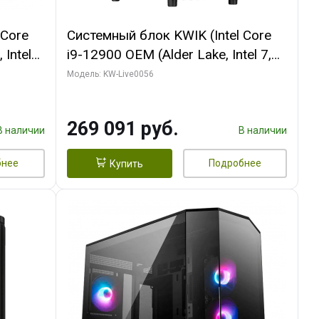
 Core
Системный блок KWIK (Intel Core
 Intel
i9-12900 OEM (Alder Lake, Intel 7,
C16 8EC/8PC/T2/ 64 ГБ ОЗУ (2
Модель: KW-Live0056
Ti
модуля)/ Palit RTX5080 INFINITY 3
t 3xDP
OC 16GB GDDR7 256bit 3xDP H/ 1
269 091 руб.
ТБ SSD)
В наличии
В наличии
бнее
Подробнее
Купить