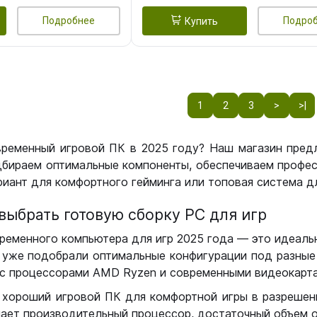
Подробнее
Подро
Купить
1
2
3
>
>|
временный игровой ПК в 2025 году? Наш магазин пред
бираем оптимальные компоненты, обеспечиваем профес
иант для комфортного гейминга или топовая система дл
выбрать готовую сборку РС для игр
ременного компьютера для игр 2025 года — это идеальн
уже подобрали оптимальные конфигурации под разные 
с процессорами AMD Ryzen и современными видеокарта
 хороший игровой ПК для комфортной игры в разрешении
чает производительный процессор, достаточный объем о