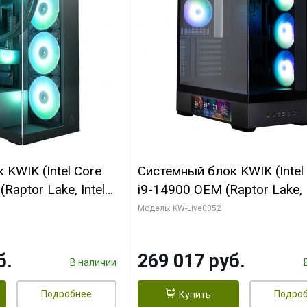
KWIK (Intel Core
Системный блок KWIK (Intel
Raptor Lake, Intel
i9-14900 OEM (Raptor Lake, I
C/ 64 ГБ ОЗУ (2
C24 16EC/8PC// 64 ГБ ОЗУ 
Модель: KW-Live0052
yte RTX5080
модуля)/ Palit RTX5080
FORCE 16GB
GAMINGPRO OC 16GB GDD
б.
269 017 руб.
1 ТБ SSD)
256bit 3xDP HD/ 512 ГБ SS
В наличии
Подробнее
Подро
Купить