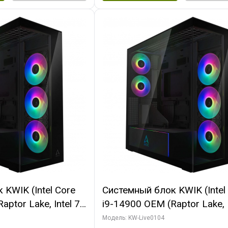
KWIK (Intel Core
Системный блок KWIK (Intel
ptor Lake, Intel 7,
i9-14900 OEM (Raptor Lake, I
 64 ГБ ОЗУ (2
C24 16EC/8PC// 64 ГБ ОЗУ 
Модель: KW-Live0104