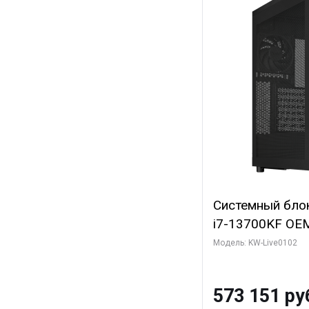
Системный блок 
i7-13700KF OEM 
7, C16 8EC/8PC
Модель: KW-Live0102
модуля)/ Afox
GDDR6X 384-Bi
573 151 ру
Turbo/ 960 ГБ 