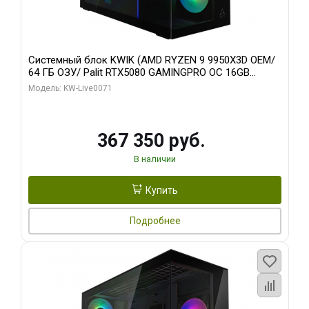
Системный блок KWIK (AMD RYZEN 9 9950X3D OEM/
64 ГБ ОЗУ/ Palit RTX5080 GAMINGPRO OC 16GB
GDDR7 256bit 3xDP HD/ 960 ГБ SSD)
Модель: KW-Live0071
367 350 руб.
В наличии
Купить
Подробнее