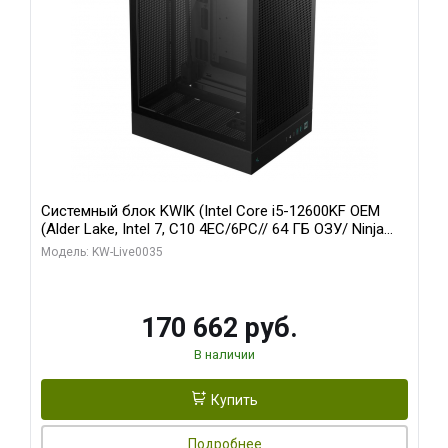
Системный блок KWIK (Intel Core i5-12600KF OEM
(Alder Lake, Intel 7, C10 4EC/6PC// 64 ГБ ОЗУ/ Ninja
Sinotex GTX1650 4GB 128bit GDDR6 DVI DP HDMI 2/
Модель: KW-Live0035
960 ГБ SSD)
170 662 руб.
В наличии
Купить
Подробнее