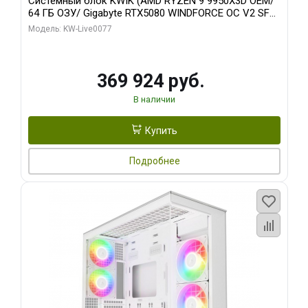
Системный блок KWIK (AMD RYZEN 9 9950X3D OEM/
64 ГБ ОЗУ/ Gigabyte RTX5080 WINDFORCE OC V2 SFF
16GB GDDR7 256b/ 960 ГБ SSD)
Модель: KW-Live0077
369 924 руб.
В наличии
Купить
Подробнее