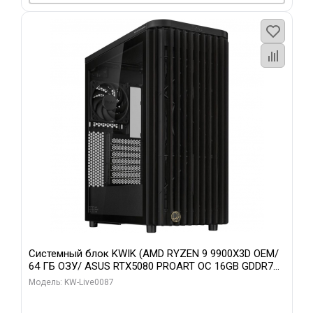
Системный блок KWIK (AMD RYZEN 9 9900X3D OEM/
64 ГБ ОЗУ/ ASUS RTX5080 PROART OC 16GB GDDR7
256bit Type-C DP 2/ 1 ТБ SSD)
Модель: KW-Live0087