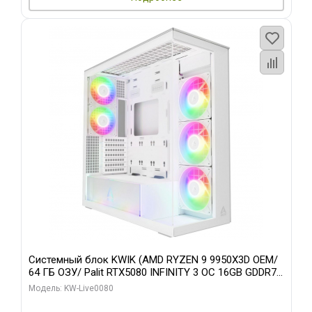
Системный блок KWIK (AMD RYZEN 9 9950X3D OEM/
64 ГБ ОЗУ/ Palit RTX5080 INFINITY 3 OC 16GB GDDR7
256bit 3xDP H/ 960 ГБ SSD)
Модель: KW-Live0080