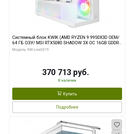
Системный блок KWIK (AMD RYZEN 9 9950X3D OEM/
64 ГБ ОЗУ/ MSI RTX5080 SHADOW 3X OC 16GB GDDR7
256bit 3xDP HDMI/ 960 ГБ SSD)
Модель: KW-Live0079
370 713 руб.
В наличии
Купить
Подробнее