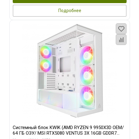
Подробнее
Системный блок KWIK (AMD RYZEN 9 9950X3D OEM/
64 ГБ ОЗУ/ MSI RTX5080 VENTUS 3X 16GB GDDR7
256bit 3xDP HDMI 3F/ 960 ГБ SSD)