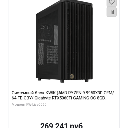
Системный блок KWIK (AMD RYZEN 9 9950X3D OEM/
64 ГБ ОЗУ/ Gigabyte RTX5060Ti GAMING OC 8GB
GDDR7 128bit 3xDP H/ 1 ТБ SSD)
Модель: KW-Live0060
269 241 руб.