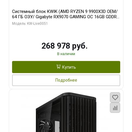
Системный блок KWIK (AMD RYZEN 9 9900X3D OEM/
64 ГБ ОЗУ/ Gigabyte RX9070 GAMING OC 16GB GDDR6
256bit 2xDP 2xH/ 960 ГБ SSD)
Модель: KW-Live0051
268 978 руб.
В наличии
Купить
Подробнее