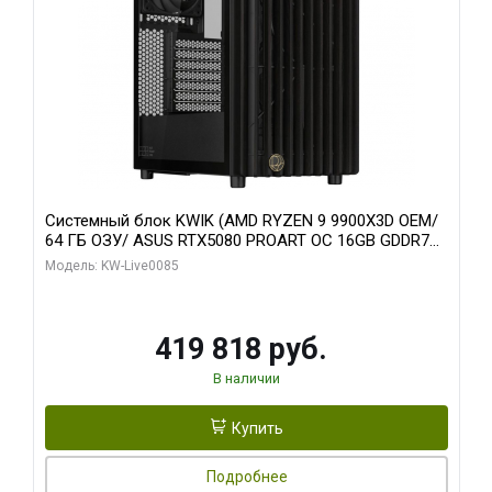
Системный блок KWIK (AMD RYZEN 9 9900X3D OEM/
64 ГБ ОЗУ/ ASUS RTX5080 PROART OC 16GB GDDR7
256bit Type-C DP 2/ 960 ГБ SSD)
Модель: KW-Live0085
419 818 руб.
В наличии
Купить
Подробнее