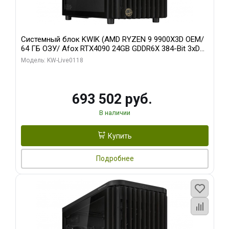
Системный блок KWIK (AMD RYZEN 9 9900X3D OEM/
64 ГБ ОЗУ/ Afox RTX4090 24GB GDDR6X 384-Bit 3xDP
HDMI ATX Turbo/ 960 ГБ SSD)
Модель: KW-Live0118
693 502 руб.
В наличии
Купить
Подробнее