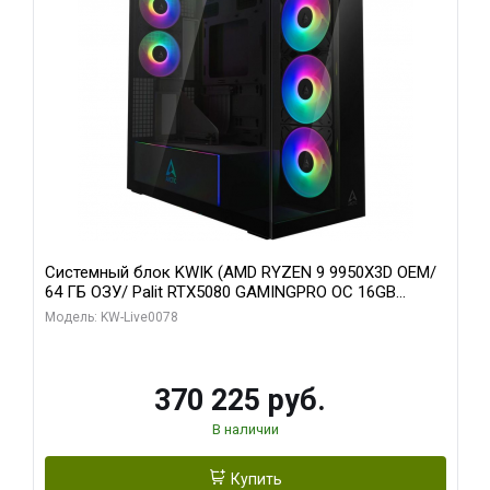
Системный блок KWIK (AMD RYZEN 9 9950X3D OEM/
64 ГБ ОЗУ/ Palit RTX5080 GAMINGPRO OC 16GB
GDDR7 256bit 3xDP HD/ 1 ТБ SSD)
Модель: KW-Live0078
370 225 руб.
В наличии
Купить