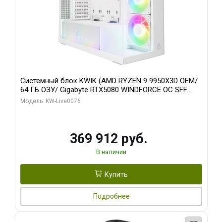
Системный блок KWIK (AMD RYZEN 9 9950X3D OEM/
64 ГБ ОЗУ/ Gigabyte RTX5080 WINDFORCE OC SFF
16GB GDDR7 256bit / 960 ГБ SSD)
Модель: KW-Live0076
369 912 руб.
В наличии
Купить
Подробнее