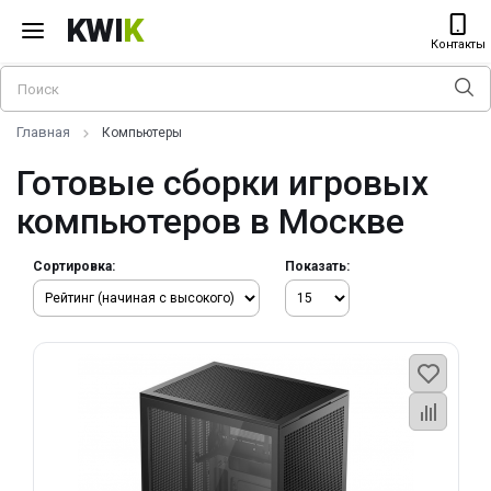
KWI
K
Контакты
Главная
Компьютеры
Готовые сборки игровых
компьютеров в Москве
Сортировка:
Показать: