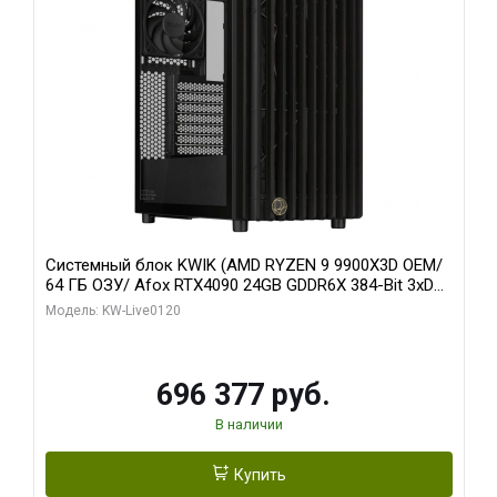
Системный блок KWIK (AMD RYZEN 9 9900X3D OEM/
64 ГБ ОЗУ/ Afox RTX4090 24GB GDDR6X 384-Bit 3xDP
HDMI ATX Turbo/ 1 ТБ SSD)
Модель: KW-Live0120
696 377 руб.
В наличии
Купить