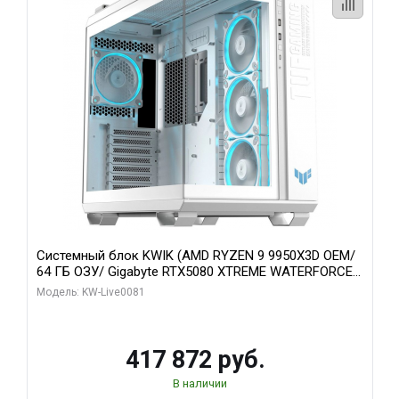
Системный блок KWIK (AMD RYZEN 9 9950X3D OEM/
64 ГБ ОЗУ/ Gigabyte RTX5080 XTREME WATERFORCE
16GB GDDR7 256bit/ 1 ТБ SSD)
Модель: KW-Live0081
417 872 руб.
В наличии