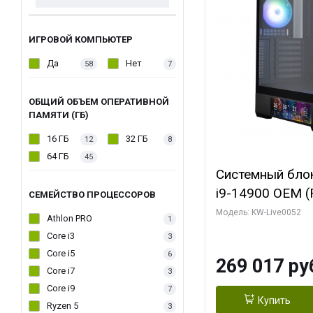
ИГРОВОЙ КОМПЬЮТЕР
Да
Нет
58
7
ОБЩИЙ ОБЪЕМ ОПЕРАТИВНОЙ
ПАМЯТИ (ГБ)
16 ГБ
32 ГБ
12
8
64 ГБ
45
Системный блок 
i9-14900 OEM (Ra
СЕМЕЙСТВО ПРОЦЕССОРОВ
C24 16EC/8PC//
Модель: KW-Live0052
Athlon PRO
1
модуля)/ Palit
Core i3
3
GAMINGPRO OC
Core i5
6
269 017 ру
256bit 3xDP HD
Core i7
3
Core i9
7
Купить
Ryzen 5
3