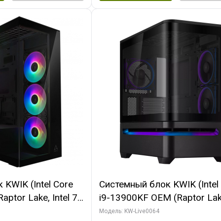
KWIK (Intel Core
Системный блок KWIK (Intel
ptor Lake, Intel 7,
i9-13900KF OEM (Raptor Lake
 64 ГБ ОЗУ (2
7, C24 16EC/8P/ 64 ГБ ОЗУ 
Модель: KW-Live0064