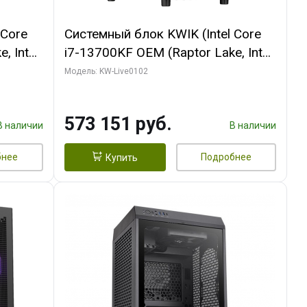
 Core
Системный блок KWIK (Intel Core
, Intel
i7-13700KF OEM (Raptor Lake, Intel
(2
7, C16 8EC/8PC/ 32 ГБ ОЗУ (2
Модель: KW-Live0102
ROART
модуля)/ Afox RTX4090 24GB
e-C DP
GDDR6X 384-Bit 3xDP HDMI ATX
573 151 руб.
Turbo/ 960 ГБ SSD)
В наличии
В наличии
бнее
Подробнее
Купить