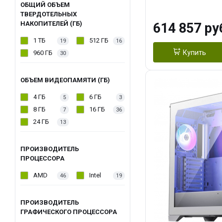
модуля)/ Afox
ОБЩИЙ ОБЪЕМ
ТВЕРДОТЕЛЬНЫХ
GDDR6X 384-Bi
НАКОПИТЕЛЕЙ (ГБ)
614 857 ру
Turbo/ 1 ТБ SS
1 ТБ
512 ГБ
19
16
Купить
960 ГБ
30
ОБЪЕМ ВИДЕОПАМЯТИ (ГБ)
4 ГБ
6 ГБ
5
3
8 ГБ
16 ГБ
7
36
24 ГБ
13
ПРОИЗВОДИТЕЛЬ
ПРОЦЕССОРА
AMD
Intel
46
19
ПРОИЗВОДИТЕЛЬ
ГРАФИЧЕСКОГО ПРОЦЕССОРА