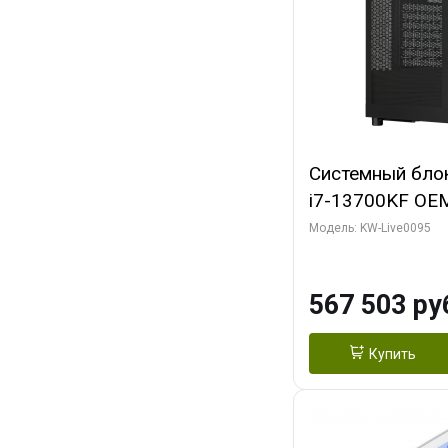
Системный блок 
i7-13700KF OEM 
7, C16 8EC/8PC
Модель: KW-Live0095
модуля)/ Afox
GDDR6X 384-Bi
567 503 ру
Turbo/ 512 ГБ 
Купить