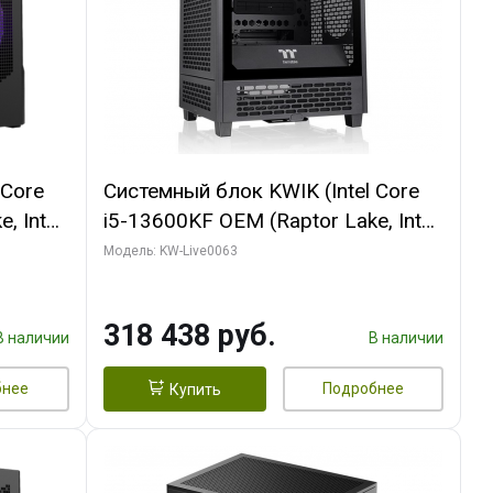
 Core
Системный блок KWIK (Intel Core
, Intel
i5-13600KF OEM (Raptor Lake, Intel
Palit
7, C14 8EC/6PC/ 64 ГБ ОЗУ/ MSI
Модель: KW-Live0063
6GB
RTX5080 VENTUS 3X OC 16GB
0 ГБ
GDDR7 256bit 3xDP HDMI/ 512 ГБ
318 438 руб.
SSD)
В наличии
В наличии
бнее
Подробнее
Купить