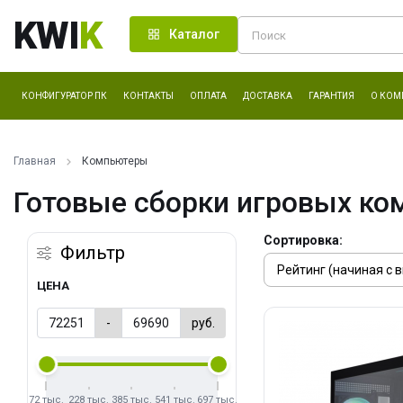
KWI
K
Каталог
КОНФИГУРАТОР ПК
КОНТАКТЫ
ОПЛАТА
ДОСТАВКА
ГАРАНТИЯ
О КОМ
Главная
Компьютеры
Готовые сборки игровых ко
Сортировка:
Фильтр
ЦЕНА
-
руб.
72 тыс.
228 тыс.
385 тыс.
541 тыс.
697 тыс.