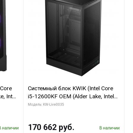
 Core
Системный блок KWIK (Intel Core
, Intel
i5-12600KF OEM (Alder Lake, Intel
(2
7, C10 4EC/6PC// 64 ГБ ОЗУ/ Ninja
Модель: KW-Live0035
Sinotex GTX1650 4GB 128bit
R7
GDDR6 DVI DP HDMI 2/ 960 ГБ
170 662 руб.
D)
SSD)
В наличии
В наличии