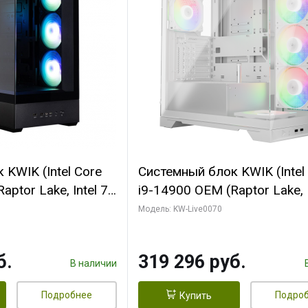
KWIK (Intel Core
Системный блок KWIK (Intel
ptor Lake, Intel 7,
i9-14900 OEM (Raptor Lake, I
 64 ГБ ОЗУ (2
C24 16EC/8PC// 64 ГБ ОЗУ 
Модель: KW-Live0070
 RTX5080
модуля)/ Gigabyte RTX5080
 16GB GDDR7
XTREME WATERFORCE 16G
б.
319 296 руб.
/ 512 ГБ SSD)
GDDR7 256bit/ 960 ГБ SSD)
В наличии
Подробнее
Подро
Купить