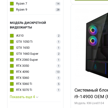
Ryzen 7
14
Ryzen 9
28
МОДЕЛЬ ДИСКРЕТНОЙ
ВИДЕОКАРТЫ
A310
2
GTX 1050 Ti
1
GTX 1650
1
GTX 1660 Super
2
RTX 2060 Super
1
RTX 3050
1
RTX 4090
13
RTX 5060
1
RTX 5060 Ti
5
Системный блок 
RTX 5070 Ti
1
i9-14900 OEM (Ra
Показать еще 4
C24 16EC/8PC//
Модель: KW-Live0104