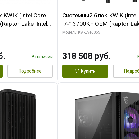
KWIK (Intel Core
Системный блок KWIK (Intel
Raptor Lake, Intel
i7-13700KF OEM (Raptor Lake
 32 ГБ ОЗУ (2
7, C16 8EC/8PC/ 64 ГБ ОЗУ 
Модель: KW-Live0065
yte RTX5070Ti
модуля)/ ASUS RTX5080 P
GDDR7 256bit 3xDP
OC 16GB GDDR7 256bit Typ
б.
318 508 руб.
)
2/ 1 ТБ SSD)
В наличии
Подробнее
Подро
Купить