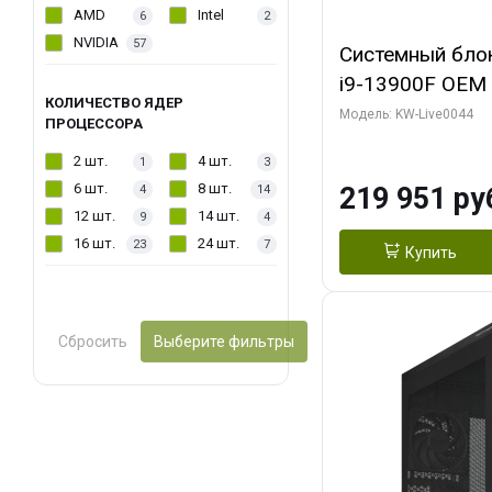
AMD
Intel
6
2
NVIDIA
57
Системный блок 
i9-13900F OEM (
КОЛИЧЕСТВО ЯДЕР
7, Efficient-co/
Модель: KW-Live0044
ПРОЦЕССОРА
модуля)/ Gigab
2 шт.
4 шт.
1
3
AERO OC 16GB 
6 шт.
8 шт.
219 951 ру
4
14
HD/ 512 ГБ SSD
12 шт.
14 шт.
9
4
16 шт.
24 шт.
23
7
Купить
Сбросить
Выберите фильтры