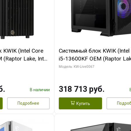
KWIK (Intel Core
Системный блок KWIK (Intel
(Raptor Lake, Intel
i5-13600KF OEM (Raptor Lake
/ 32 ГБ ОЗУ (2
7, C14 8EC/6PC/ 64 ГБ ОЗУ/ 
Модель: KW-Live0067
 RTX4090 24GB
RTX5080 GAMINGPRO OC 1
t 3xDP HDMI ATX
GDDR7 256bit 3xDP HD/ 96
б.
318 713 руб.
SSD)
SSD)
В наличии
Подробнее
Подро
Купить