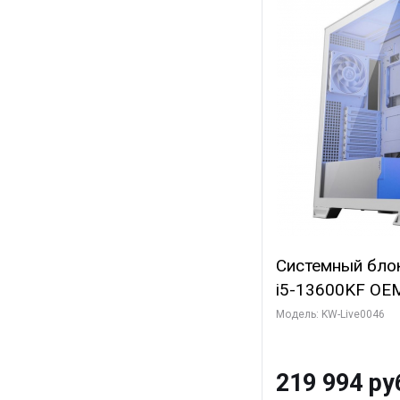
Системный блок 
i5-13600KF OEM 
7, C14 8EC/6PC
Модель: KW-Live0046
Gigabyte RTX5
8GB GDDR7 128b
219 994 ру
SSD)