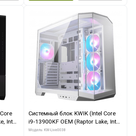
 Core
Системный блок KWIK (Intel Core
, Intel
i9-13900KF OEM (Raptor Lake, Intel
(2
7, C24 16EC/8P/ 32 ГБ ОЗУ (2
Модель: KW-Live0038