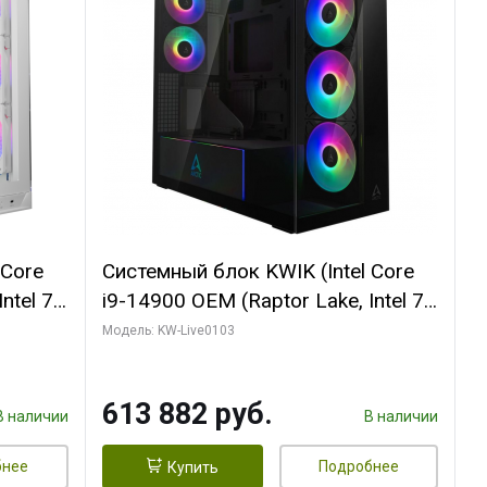
 Core
Системный блок KWIK (Intel Core
ntel 7,
i9-14900 OEM (Raptor Lake, Intel 7,
(2
C24 16EC/8PC// 64 ГБ ОЗУ (2
Модель: KW-Live0103
модуля)/ Afox RTX4090 24GB
B
GDDR6X 384-Bit 3xDP HDMI ATX
613 882 руб.
Turbo/ 960 ГБ SSD)
В наличии
В наличии
бнее
Подробнее
Купить