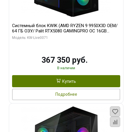
Системный блок KWIK (AMD RYZEN 9 9950X3D OEM/
64 ГБ ОЗУ/ Palit RTX5080 GAMINGPRO OC 16GB
GDDR7 256bit 3xDP HD/ 960 ГБ SSD)
Модель: KW-Live0071
367 350 руб.
В наличии
Купить
Подробнее