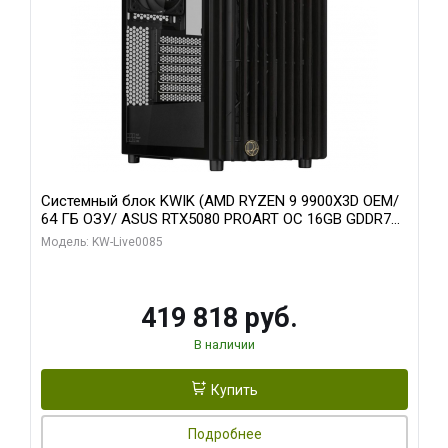
Системный блок KWIK (AMD RYZEN 9 9900X3D OEM/
64 ГБ ОЗУ/ ASUS RTX5080 PROART OC 16GB GDDR7
256bit Type-C DP 2/ 960 ГБ SSD)
Модель: KW-Live0085
419 818 руб.
В наличии
Купить
Подробнее