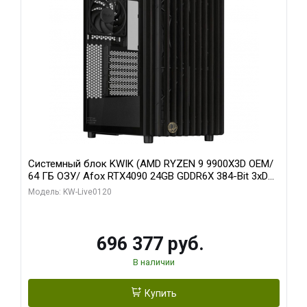
Системный блок KWIK (AMD RYZEN 9 9900X3D OEM/
64 ГБ ОЗУ/ Afox RTX4090 24GB GDDR6X 384-Bit 3xDP
HDMI ATX Turbo/ 1 ТБ SSD)
Модель: KW-Live0120
696 377 руб.
В наличии
Купить