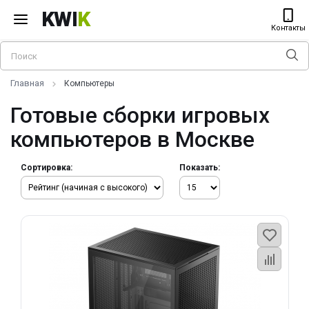
KWI
K
Контакты
Главная
Компьютеры
Готовые сборки игровых
компьютеров в Москве
Сортировка:
Показать: