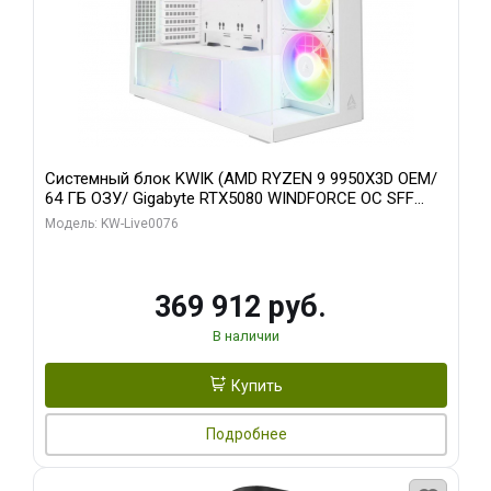
Системный блок KWIK (AMD RYZEN 9 9950X3D OEM/
64 ГБ ОЗУ/ Gigabyte RTX5080 WINDFORCE OC SFF
16GB GDDR7 256bit / 960 ГБ SSD)
Модель: KW-Live0076
369 912 руб.
В наличии
Купить
Подробнее