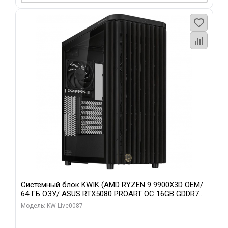
Системный блок KWIK (AMD RYZEN 9 9900X3D OEM/
64 ГБ ОЗУ/ ASUS RTX5080 PROART OC 16GB GDDR7
256bit Type-C DP 2/ 1 ТБ SSD)
Модель: KW-Live0087