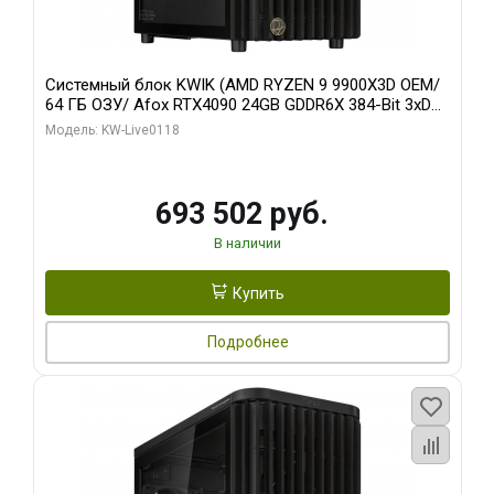
Системный блок KWIK (AMD RYZEN 9 9900X3D OEM/
64 ГБ ОЗУ/ Afox RTX4090 24GB GDDR6X 384-Bit 3xDP
HDMI ATX Turbo/ 960 ГБ SSD)
Модель: KW-Live0118
693 502 руб.
В наличии
Купить
Подробнее