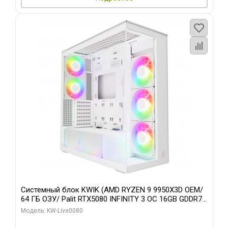
Системный блок KWIK (AMD RYZEN 9 9950X3D OEM/
64 ГБ ОЗУ/ Palit RTX5080 INFINITY 3 OC 16GB GDDR7
256bit 3xDP H/ 960 ГБ SSD)
Модель: KW-Live0080