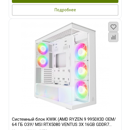
Подробнее
Системный блок KWIK (AMD RYZEN 9 9950X3D OEM/
64 ГБ ОЗУ/ MSI RTX5080 VENTUS 3X 16GB GDDR7
256bit 3xDP HDMI 3F/ 960 ГБ SSD)