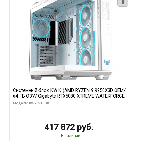
Системный блок KWIK (AMD RYZEN 9 9950X3D OEM/
64 ГБ ОЗУ/ Gigabyte RTX5080 XTREME WATERFORCE
16GB GDDR7 256bit/ 1 ТБ SSD)
Модель: KW-Live0081
417 872 руб.
В наличии