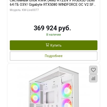
Системный блок KWIK (AMD RYZEN 9 9950X3D OEM/
64 ГБ ОЗУ/ Gigabyte RTX5080 WINDFORCE OC V2 SFF
16GB GDDR7 256b/ 960 ГБ SSD)
Модель: KW-Live0077
369 924 руб.
В наличии
Купить
Подробнее