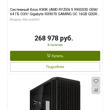
Системный блок KWIK (AMD RYZEN 9 9900X3D OEM/
64 ГБ ОЗУ/ Gigabyte RX9070 GAMING OC 16GB GDDR6
256bit 2xDP 2xH/ 960 ГБ SSD)
Модель: KW-Live0051
268 978 руб.
В наличии
Купить
Подробнее