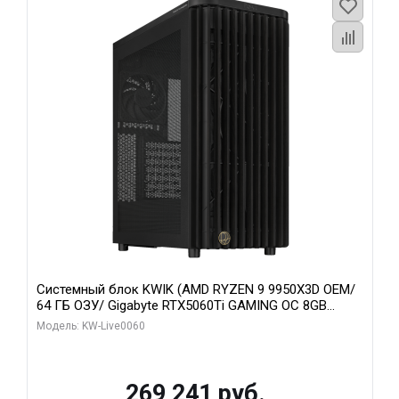
Системный блок KWIK (AMD RYZEN 9 9950X3D OEM/
64 ГБ ОЗУ/ Gigabyte RTX5060Ti GAMING OC 8GB
GDDR7 128bit 3xDP H/ 1 ТБ SSD)
Модель: KW-Live0060
269 241 руб.