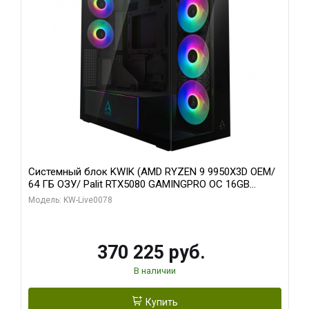
Системный блок KWIK (AMD RYZEN 9 9950X3D OEM/
64 ГБ ОЗУ/ Palit RTX5080 GAMINGPRO OC 16GB
GDDR7 256bit 3xDP HD/ 1 ТБ SSD)
Модель: KW-Live0078
370 225 руб.
В наличии
Купить