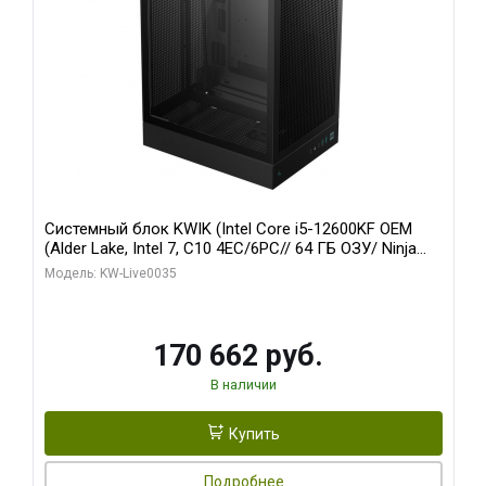
Системный блок KWIK (Intel Core i5-12600KF OEM
(Alder Lake, Intel 7, C10 4EC/6PC// 64 ГБ ОЗУ/ Ninja
Sinotex GTX1650 4GB 128bit GDDR6 DVI DP HDMI 2/
Модель: KW-Live0035
960 ГБ SSD)
170 662 руб.
В наличии
Купить
Подробнее