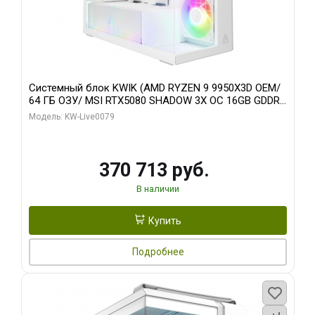
Системный блок KWIK (AMD RYZEN 9 9950X3D OEM/
64 ГБ ОЗУ/ MSI RTX5080 SHADOW 3X OC 16GB GDDR7
256bit 3xDP HDMI/ 960 ГБ SSD)
Модель: KW-Live0079
370 713 руб.
В наличии
Купить
Подробнее