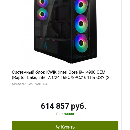
Системный блок KWIK (Intel Core i9-14900 OEM
(Raptor Lake, Intel 7, C24 16EC/8PC// 64 ГБ ОЗУ (2
модуля)/ Afox RTX4090 24GB GDDR6X 384-Bit 3xDP
Модель: KW-Live0104
HDMI ATX Turbo/ 1 ТБ SSD)
614 857 руб.
В наличии
Купить