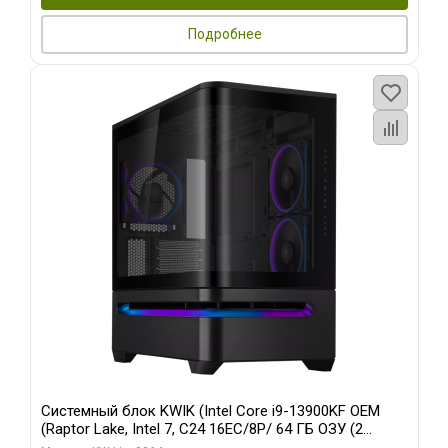
Подробнее
Системный блок KWIK (Intel Core i9-13900KF OEM
(Raptor Lake, Intel 7, C24 16EC/8P/ 64 ГБ ОЗУ (2
модуля)/ ASUS RTX5080 PROART OC 16GB GDDR7