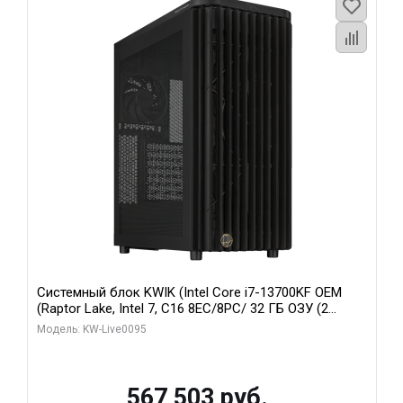
Системный блок KWIK (Intel Core i7-13700KF OEM
(Raptor Lake, Intel 7, C16 8EC/8PC/ 32 ГБ ОЗУ (2
модуля)/ Afox RTX4090 24GB GDDR6X 384-Bit 3xDP
Модель: KW-Live0095
HDMI ATX Turbo/ 512 ГБ SSD)
567 503 руб.