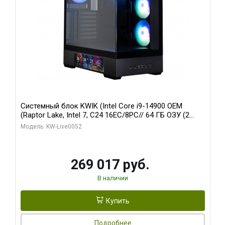
Системный блок KWIK (Intel Core i9-14900 OEM
(Raptor Lake, Intel 7, C24 16EC/8PC// 64 ГБ ОЗУ (2
модуля)/ Palit RTX5080 GAMINGPRO OC 16GB GDDR7
Модель: KW-Live0052
256bit 3xDP HD/ 512 ГБ SSD)
269 017 руб.
В наличии
Купить
Подробнее