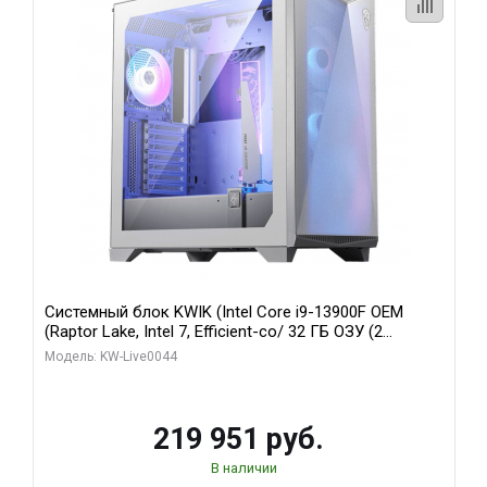
Системный блок KWIK (Intel Core i9-13900F OEM
(Raptor Lake, Intel 7, Efficient-co/ 32 ГБ ОЗУ (2
модуля)/ Gigabyte RTX5070Ti AERO OC 16GB GDDR7
Модель: KW-Live0044
256bit 3xDP HD/ 512 ГБ SSD)
219 951 руб.
В наличии