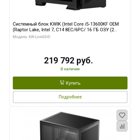
Системный блок KWIK (Intel Core i5-13600KF OEM
(Raptor Lake, Intel 7, C14 8EC/6PC/ 16 ГБ ОЗУ (2
модуля)/ Palit RTX5080 GAMINGPRO OC 16GB GDDR7
Модель: KW-Live0041
256bit 3xDP HD/ 512 ГБ SSD)
219 792 руб.
В наличии
Купить
Подробнее