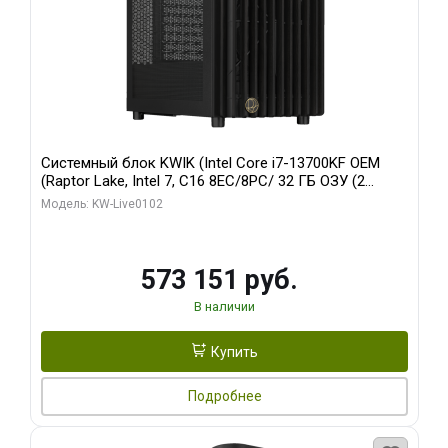
Системный блок KWIK (Intel Core i7-13700KF OEM
(Raptor Lake, Intel 7, C16 8EC/8PC/ 32 ГБ ОЗУ (2
модуля)/ Afox RTX4090 24GB GDDR6X 384-Bit 3xDP
Модель: KW-Live0102
HDMI ATX Turbo/ 960 ГБ SSD)
573 151 руб.
В наличии
Купить
Подробнее