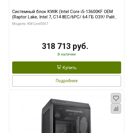
Системный блок KWIK (Intel Core i5-13600KF OEM
(Raptor Lake, Intel 7, C14 8EC/6PC/ 64 ГБ ОЗУ/ Palit
RTX5080 GAMINGPRO OC 16GB GDDR7 256bit 3xDP
Модель: KW-Live0067
HD/ 960 ГБ SSD)
318 713 руб.
В наличии
Купить
Подробнее