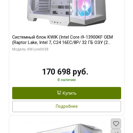
Системный блок KWIK (Intel Core i9-13900KF OEM
(Raptor Lake, Intel 7, C24 16EC/8P/ 32 ГБ ОЗУ (2
модуля)/ Gigabyte RX9070XT GAMING OC 16GB GDDR6
Модель: KW-Live0038
256bit 2xDP 2/ 960 ГБ SSD)
170 698 руб.
В наличии
Купить
Подробнее