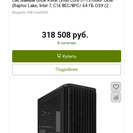
Системный блок KWIK (Intel Core i7-13700KF OEM
(Raptor Lake, Intel 7, C16 8EC/8PC/ 64 ГБ ОЗУ (2
модуля)/ ASUS RTX5080 PROART OC 16GB GDDR7
Модель: KW-Live0065
256bit Type-C DP 2/ 1 ТБ SSD)
318 508 руб.
В наличии
Купить
Подробнее