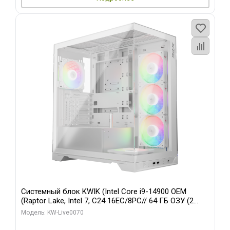
Системный блок KWIK (Intel Core i9-14900 OEM
(Raptor Lake, Intel 7, C24 16EC/8PC// 64 ГБ ОЗУ (2
модуля)/ Gigabyte RTX5080 XTREME WATERFORCE
Модель: KW-Live0070
16GB GDDR7 256bit/ 960 ГБ SSD)