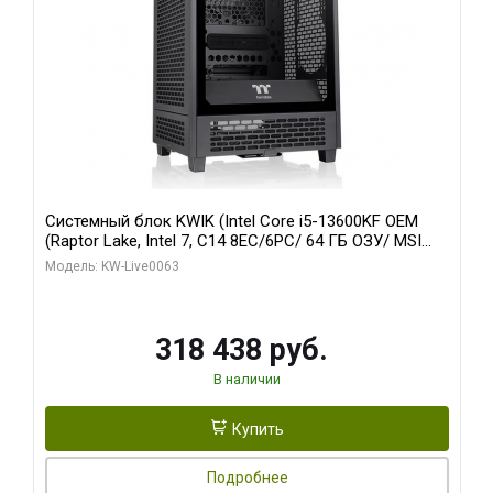
Системный блок KWIK (Intel Core i5-13600KF OEM
(Raptor Lake, Intel 7, C14 8EC/6PC/ 64 ГБ ОЗУ/ MSI
RTX5080 VENTUS 3X OC 16GB GDDR7 256bit 3xDP
Модель: KW-Live0063
HDMI/ 512 ГБ SSD)
318 438 руб.
В наличии
Купить
Подробнее