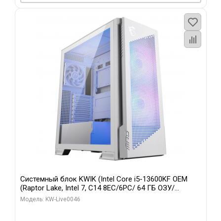
Системный блок KWIK (Intel Core i5-13600KF OEM
(Raptor Lake, Intel 7, C14 8EC/6PC/ 64 ГБ ОЗУ/
Gigabyte RTX5060Ti GAMING OC 8GB GDDR7 128bit
Модель: KW-Live0046
3xDP H/ 960 ГБ SSD)