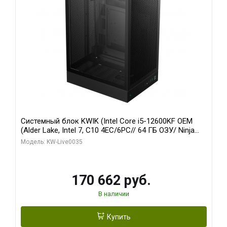
Системный блок KWIK (Intel Core i5-12600KF OEM
(Alder Lake, Intel 7, C10 4EC/6PC// 64 ГБ ОЗУ/ Ninja
Sinotex GTX1650 4GB 128bit GDDR6 DVI DP HDMI 2/
Модель: KW-Live0035
960 ГБ SSD)
170 662 руб.
В наличии
Купить