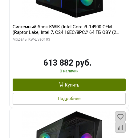
Системный блок KWIK (Intel Core i9-14900 OEM
(Raptor Lake, Intel 7, C24 16EC/8PC// 64 ГБ ОЗУ (2
модуля)/ Afox RTX4090 24GB GDDR6X 384-Bit 3xDP
Модель: KW-Live0103
HDMI ATX Turbo/ 960 ГБ SSD)
613 882 руб.
В наличии
Купить
Подробнее