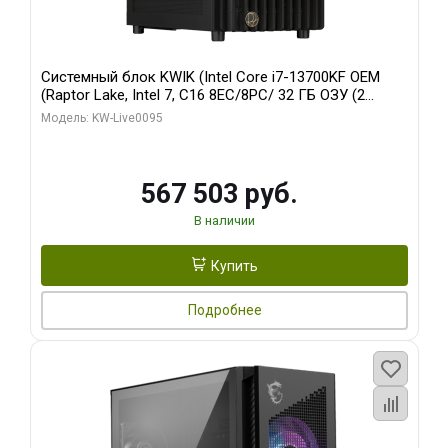
Системный блок KWIK (Intel Core i7-13700KF OEM
(Raptor Lake, Intel 7, C16 8EC/8PC/ 32 ГБ ОЗУ (2
модуля)/ Afox RTX4090 24GB GDDR6X 384-Bit 3xDP
Модель: KW-Live0095
HDMI ATX Turbo/ 512 ГБ SSD)
567 503 руб.
В наличии
Купить
Подробнее