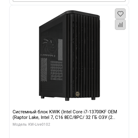
Системный блок KWIK (Intel Core i7-13700KF OEM
(Raptor Lake, Intel 7, C16 8EC/8PC/ 32 ГБ ОЗУ (2
модуля)/ Afox RTX4090 24GB GDDR6X 384-Bit 3xDP
Модель: KW-Live0102
HDMI ATX Turbo/ 960 ГБ SSD)