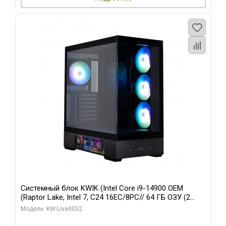
Системный блок KWIK (Intel Core i9-14900 OEM
(Raptor Lake, Intel 7, C24 16EC/8PC// 64 ГБ ОЗУ (2
модуля)/ Palit RTX5080 GAMINGPRO OC 16GB GDDR7
Модель: KW-Live0052
256bit 3xDP HD/ 512 ГБ SSD)