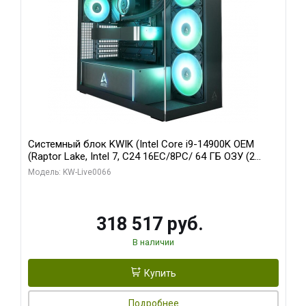
Системный блок KWIK (Intel Core i9-14900K OEM
(Raptor Lake, Intel 7, C24 16EC/8PC/ 64 ГБ ОЗУ (2
модуля)/ Gigabyte RTX5080 XTREME WATERFORCE
Модель: KW-Live0066
16GB GDDR7 256bit/ 1 ТБ SSD)
318 517 руб.
В наличии
Купить
Подробнее