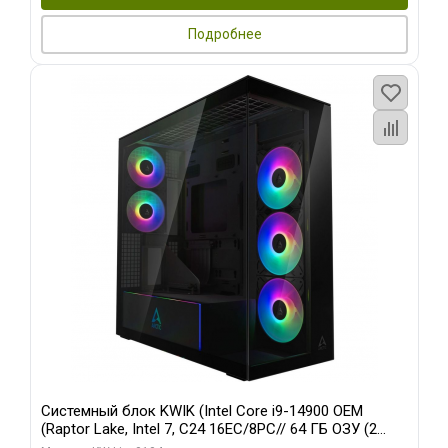
Подробнее
Системный блок KWIK (Intel Core i9-14900 OEM
(Raptor Lake, Intel 7, C24 16EC/8PC// 64 ГБ ОЗУ (2
модуля)/ Afox RTX4090 24GB GDDR6X 384-Bit 3xDP