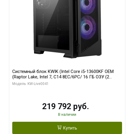
Системный блок KWIK (Intel Core i5-13600KF OEM
(Raptor Lake, Intel 7, C14 8EC/6PC/ 16 ГБ ОЗУ (2
модуля)/ Palit RTX5080 GAMINGPRO OC 16GB GDDR7
Модель: KW-Live0041
256bit 3xDP HD/ 512 ГБ SSD)
219 792 руб.
В наличии
Купить