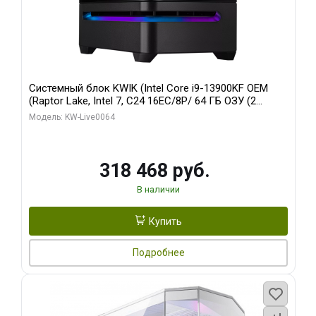
Системный блок KWIK (Intel Core i9-13900KF OEM
(Raptor Lake, Intel 7, C24 16EC/8P/ 64 ГБ ОЗУ (2
модуля)/ ASUS RTX5080 PROART OC 16GB GDDR7
Модель: KW-Live0064
256bit Type-C DP 2/ 512 ГБ SSD)
318 468 руб.
В наличии
Купить
Подробнее