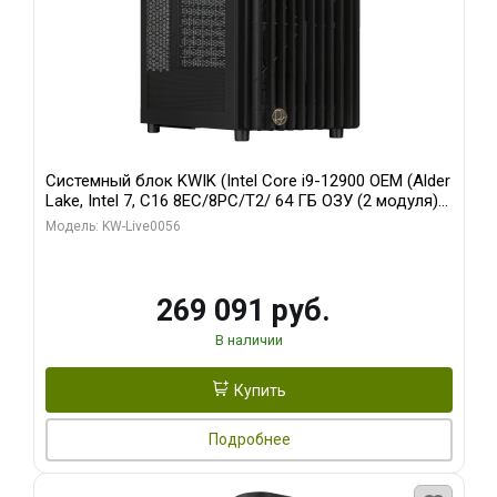
Системный блок KWIK (Intel Core i9-12900 OEM (Alder
Lake, Intel 7, C16 8EC/8PC/T2/ 64 ГБ ОЗУ (2 модуля)/
Palit RTX5080 INFINITY 3 OC 16GB GDDR7 256bit 3xDP
Модель: KW-Live0056
H/ 1 ТБ SSD)
269 091 руб.
В наличии
Купить
Подробнее