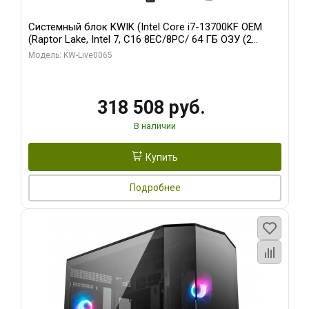
Системный блок KWIK (Intel Core i7-13700KF OEM
(Raptor Lake, Intel 7, C16 8EC/8PC/ 64 ГБ ОЗУ (2
модуля)/ ASUS RTX5080 PROART OC 16GB GDDR7
Модель: KW-Live0065
256bit Type-C DP 2/ 1 ТБ SSD)
318 508 руб.
В наличии
Купить
Подробнее