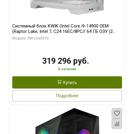
Системный блок KWIK (Intel Core i9-14900 OEM
(Raptor Lake, Intel 7, C24 16EC/8PC// 64 ГБ ОЗУ (2
модуля)/ Gigabyte RTX5080 XTREME WATERFORCE
Модель: KW-Live0070
16GB GDDR7 256bit/ 960 ГБ SSD)
319 296 руб.
В наличии
Купить
Подробнее