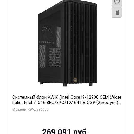
Системный блок KWIK (Intel Core i9-12900 OEM (Alder
Lake, Intel 7, C16 8EC/8PC/T2/ 64 ГБ ОЗУ (2 модуля)/
MSI RTX5080 SHADOW 3X OC 16GB GDDR7 256bit 3xDP
Модель: KW-Live0055
HDMI/ 1 ТБ SSD)
269 091 руб.