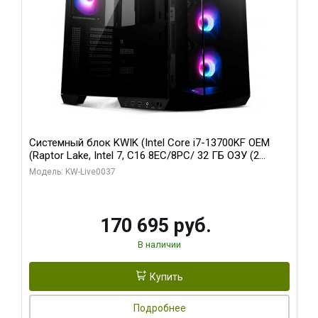
Системный блок KWIK (Intel Core i7-13700KF OEM
(Raptor Lake, Intel 7, C16 8EC/8PC/ 32 ГБ ОЗУ (2
модуля)/ Gigabyte RTX5070 AERO OC 12GB GDDR7
Модель: KW-Live0037
192bit 3xDP HDMI/ 1 ТБ SSD)
170 695 руб.
В наличии
Купить
Подробнее