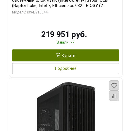
Системный блок KWIK (Intel Core i9-13900F OEM
(Raptor Lake, Intel 7, Efficient-co/ 32 ГБ ОЗУ (2
модуля)/ Gigabyte RTX5070Ti AERO OC 16GB GDDR7
Модель: KW-Live0044
256bit 3xDP HD/ 512 ГБ SSD)
219 951 руб.
В наличии
Купить
Подробнее