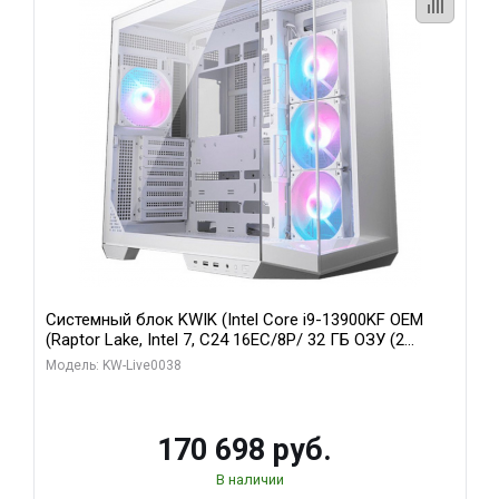
Системный блок KWIK (Intel Core i9-13900KF OEM
(Raptor Lake, Intel 7, C24 16EC/8P/ 32 ГБ ОЗУ (2
модуля)/ Gigabyte RX9070XT GAMING OC 16GB GDDR6
Модель: KW-Live0038
256bit 2xDP 2/ 960 ГБ SSD)
170 698 руб.
В наличии