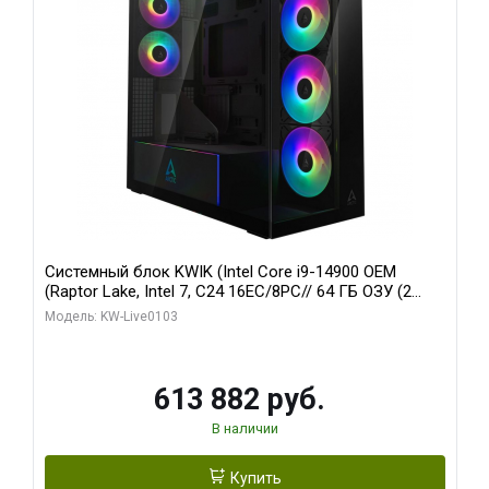
Системный блок KWIK (Intel Core i9-14900 OEM
(Raptor Lake, Intel 7, C24 16EC/8PC// 64 ГБ ОЗУ (2
модуля)/ Afox RTX4090 24GB GDDR6X 384-Bit 3xDP
Модель: KW-Live0103
HDMI ATX Turbo/ 960 ГБ SSD)
613 882 руб.
В наличии
Купить