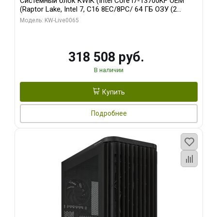
Системный блок KWIK (Intel Core i7-13700KF OEM
(Raptor Lake, Intel 7, C16 8EC/8PC/ 64 ГБ ОЗУ (2
модуля)/ ASUS RTX5080 PROART OC 16GB GDDR7
Модель: KW-Live0065
256bit Type-C DP 2/ 1 ТБ SSD)
318 508 руб.
В наличии
Купить
Подробнее