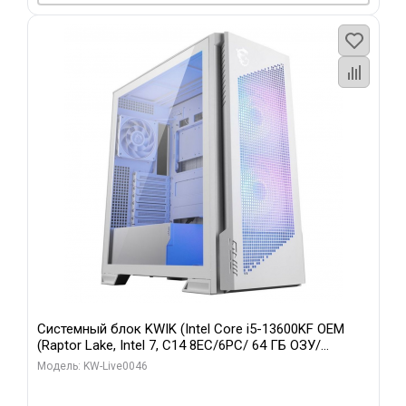
Системный блок KWIK (Intel Core i5-13600KF OEM
(Raptor Lake, Intel 7, C14 8EC/6PC/ 64 ГБ ОЗУ/
Gigabyte RTX5060Ti GAMING OC 8GB GDDR7 128bit
Модель: KW-Live0046
3xDP H/ 960 ГБ SSD)