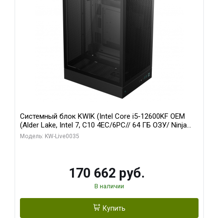
Системный блок KWIK (Intel Core i5-12600KF OEM
(Alder Lake, Intel 7, C10 4EC/6PC// 64 ГБ ОЗУ/ Ninja
Sinotex GTX1650 4GB 128bit GDDR6 DVI DP HDMI 2/
Модель: KW-Live0035
960 ГБ SSD)
170 662 руб.
В наличии
Купить