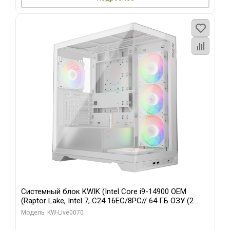
Системный блок KWIK (Intel Core i9-14900 OEM
(Raptor Lake, Intel 7, C24 16EC/8PC// 64 ГБ ОЗУ (2
модуля)/ Gigabyte RTX5080 XTREME WATERFORCE
Модель: KW-Live0070
16GB GDDR7 256bit/ 960 ГБ SSD)