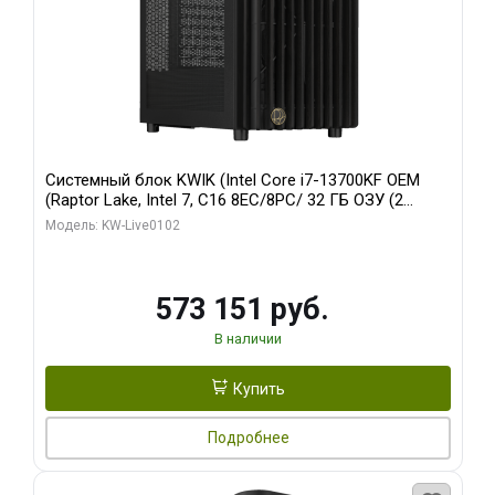
Системный блок KWIK (Intel Core i7-13700KF OEM
(Raptor Lake, Intel 7, C16 8EC/8PC/ 32 ГБ ОЗУ (2
модуля)/ Afox RTX4090 24GB GDDR6X 384-Bit 3xDP
Модель: KW-Live0102
HDMI ATX Turbo/ 960 ГБ SSD)
573 151 руб.
В наличии
Купить
Подробнее