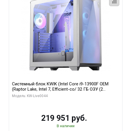
Системный блок KWIK (Intel Core i9-13900F OEM
(Raptor Lake, Intel 7, Efficient-co/ 32 ГБ ОЗУ (2
модуля)/ Gigabyte RTX5070Ti AERO OC 16GB GDDR7
Модель: KW-Live0044
256bit 3xDP HD/ 512 ГБ SSD)
219 951 руб.
В наличии