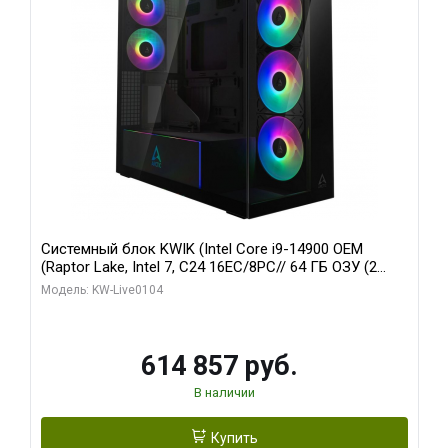
Системный блок KWIK (Intel Core i9-14900 OEM
(Raptor Lake, Intel 7, C24 16EC/8PC// 64 ГБ ОЗУ (2
модуля)/ Afox RTX4090 24GB GDDR6X 384-Bit 3xDP
Модель: KW-Live0104
HDMI ATX Turbo/ 1 ТБ SSD)
614 857 руб.
В наличии
Купить