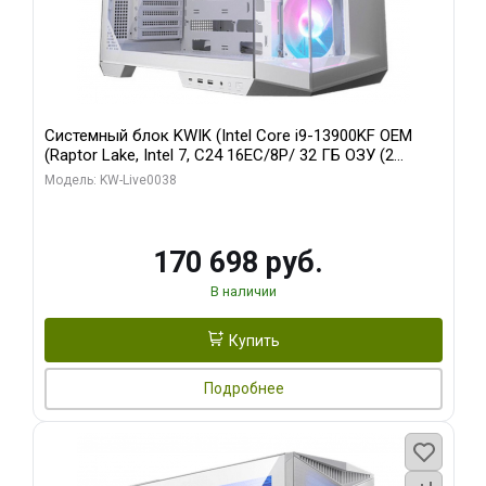
Системный блок KWIK (Intel Core i9-13900KF OEM
(Raptor Lake, Intel 7, C24 16EC/8P/ 32 ГБ ОЗУ (2
модуля)/ Gigabyte RX9070XT GAMING OC 16GB GDDR6
Модель: KW-Live0038
256bit 2xDP 2/ 960 ГБ SSD)
170 698 руб.
В наличии
Купить
Подробнее