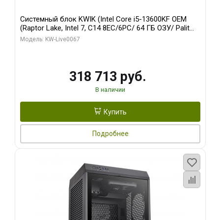
Системный блок KWIK (Intel Core i5-13600KF OEM
(Raptor Lake, Intel 7, C14 8EC/6PC/ 64 ГБ ОЗУ/ Palit
RTX5080 GAMINGPRO OC 16GB GDDR7 256bit 3xDP
Модель: KW-Live0067
HD/ 960 ГБ SSD)
318 713 руб.
В наличии
Купить
Подробнее