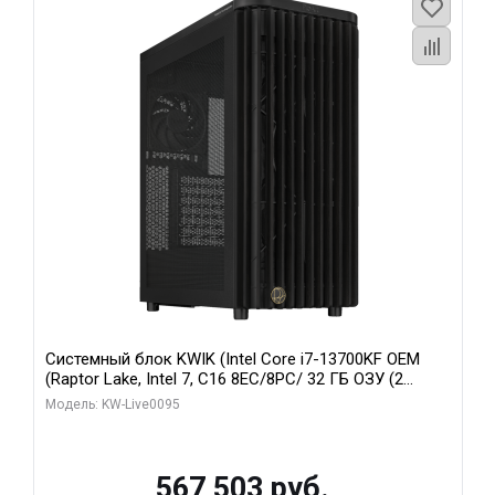
Системный блок KWIK (Intel Core i7-13700KF OEM
(Raptor Lake, Intel 7, C16 8EC/8PC/ 32 ГБ ОЗУ (2
модуля)/ Afox RTX4090 24GB GDDR6X 384-Bit 3xDP
Модель: KW-Live0095
HDMI ATX Turbo/ 512 ГБ SSD)
567 503 руб.