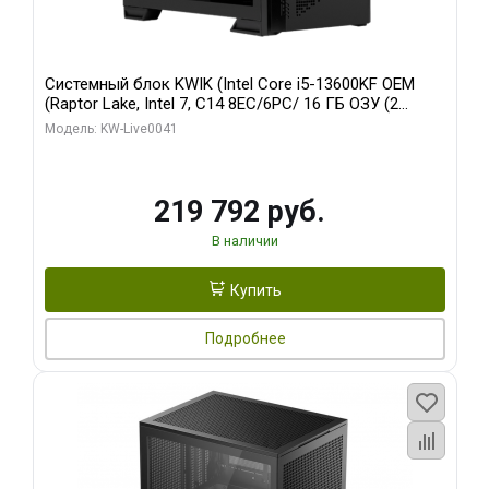
Системный блок KWIK (Intel Core i5-13600KF OEM
(Raptor Lake, Intel 7, C14 8EC/6PC/ 16 ГБ ОЗУ (2
модуля)/ Palit RTX5080 GAMINGPRO OC 16GB GDDR7
Модель: KW-Live0041
256bit 3xDP HD/ 512 ГБ SSD)
219 792 руб.
В наличии
Купить
Подробнее