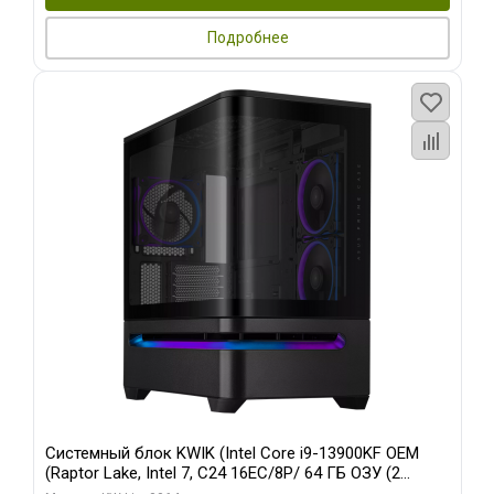
Подробнее
Системный блок KWIK (Intel Core i9-13900KF OEM
(Raptor Lake, Intel 7, C24 16EC/8P/ 64 ГБ ОЗУ (2
модуля)/ ASUS RTX5080 PROART OC 16GB GDDR7