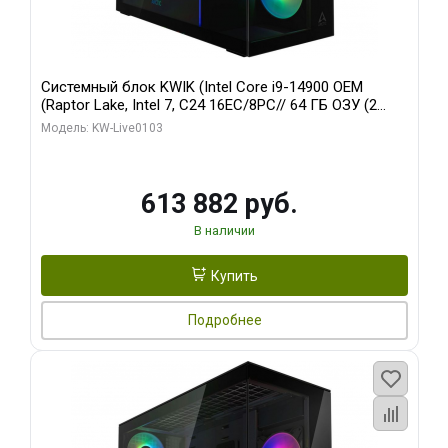
Системный блок KWIK (Intel Core i9-14900 OEM
(Raptor Lake, Intel 7, C24 16EC/8PC// 64 ГБ ОЗУ (2
модуля)/ Afox RTX4090 24GB GDDR6X 384-Bit 3xDP
Модель: KW-Live0103
HDMI ATX Turbo/ 960 ГБ SSD)
613 882 руб.
В наличии
Купить
Подробнее