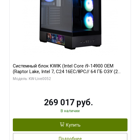
Системный блок KWIK (Intel Core i9-14900 OEM
(Raptor Lake, Intel 7, C24 16EC/8PC// 64 ГБ ОЗУ (2
модуля)/ Palit RTX5080 GAMINGPRO OC 16GB GDDR7
Модель: KW-Live0052
256bit 3xDP HD/ 512 ГБ SSD)
269 017 руб.
В наличии
Купить
Подробнее