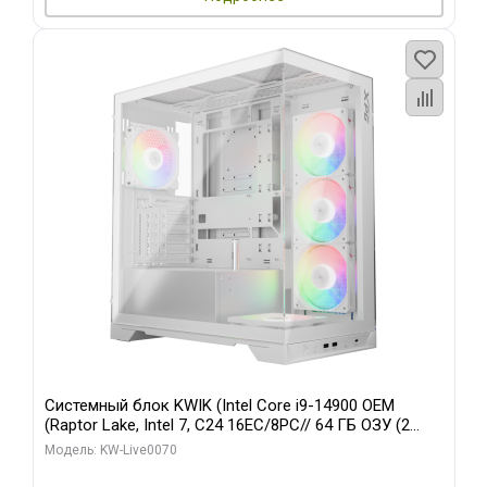
Системный блок KWIK (Intel Core i9-14900 OEM
(Raptor Lake, Intel 7, C24 16EC/8PC// 64 ГБ ОЗУ (2
модуля)/ Gigabyte RTX5080 XTREME WATERFORCE
Модель: KW-Live0070
16GB GDDR7 256bit/ 960 ГБ SSD)