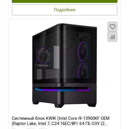
Подробнее
Системный блок KWIK (Intel Core i9-13900KF OEM
(Raptor Lake, Intel 7, C24 16EC/8P/ 64 ГБ ОЗУ (2
модуля)/ ASUS RTX5080 PROART OC 16GB GDDR7