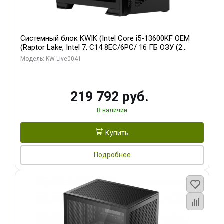
Системный блок KWIK (Intel Core i5-13600KF OEM
(Raptor Lake, Intel 7, C14 8EC/6PC/ 16 ГБ ОЗУ (2
модуля)/ Palit RTX5080 GAMINGPRO OC 16GB GDDR7
Модель: KW-Live0041
256bit 3xDP HD/ 512 ГБ SSD)
219 792 руб.
В наличии
Купить
Подробнее