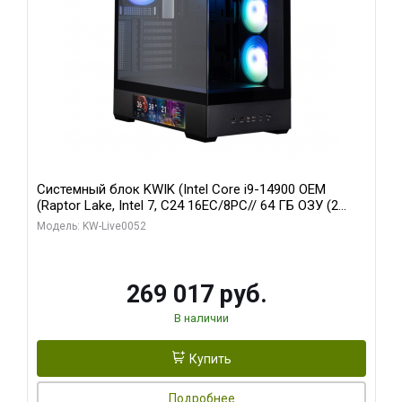
Системный блок KWIK (Intel Core i9-14900 OEM
(Raptor Lake, Intel 7, C24 16EC/8PC// 64 ГБ ОЗУ (2
модуля)/ Palit RTX5080 GAMINGPRO OC 16GB GDDR7
Модель: KW-Live0052
256bit 3xDP HD/ 512 ГБ SSD)
269 017 руб.
В наличии
Купить
Подробнее