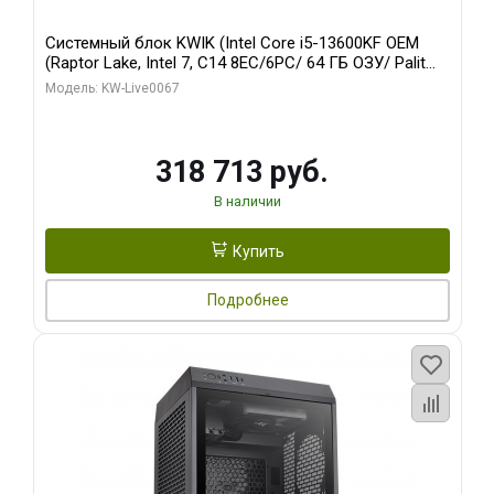
Системный блок KWIK (Intel Core i5-13600KF OEM
(Raptor Lake, Intel 7, C14 8EC/6PC/ 64 ГБ ОЗУ/ Palit
RTX5080 GAMINGPRO OC 16GB GDDR7 256bit 3xDP
Модель: KW-Live0067
HD/ 960 ГБ SSD)
318 713 руб.
В наличии
Купить
Подробнее