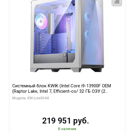
Системный блок KWIK (Intel Core i9-13900F OEM
(Raptor Lake, Intel 7, Efficient-co/ 32 ГБ ОЗУ (2
модуля)/ Gigabyte RTX5070Ti AERO OC 16GB GDDR7
Модель: KW-Live0044
256bit 3xDP HD/ 512 ГБ SSD)
219 951 руб.
В наличии