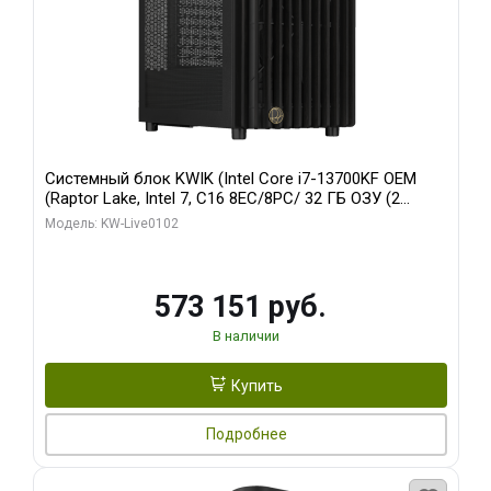
Системный блок KWIK (Intel Core i7-13700KF OEM
(Raptor Lake, Intel 7, C16 8EC/8PC/ 32 ГБ ОЗУ (2
модуля)/ Afox RTX4090 24GB GDDR6X 384-Bit 3xDP
Модель: KW-Live0102
HDMI ATX Turbo/ 960 ГБ SSD)
573 151 руб.
В наличии
Купить
Подробнее