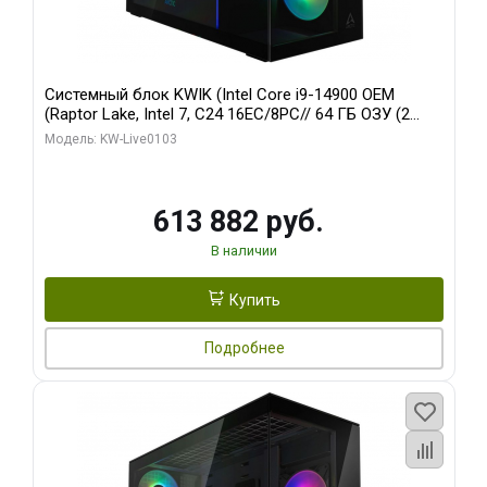
Системный блок KWIK (Intel Core i9-14900 OEM
(Raptor Lake, Intel 7, C24 16EC/8PC// 64 ГБ ОЗУ (2
модуля)/ Afox RTX4090 24GB GDDR6X 384-Bit 3xDP
Модель: KW-Live0103
HDMI ATX Turbo/ 960 ГБ SSD)
613 882 руб.
В наличии
Купить
Подробнее