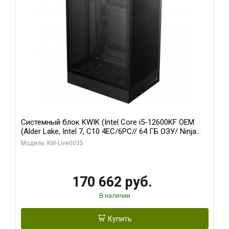
Системный блок KWIK (Intel Core i5-12600KF OEM
(Alder Lake, Intel 7, C10 4EC/6PC// 64 ГБ ОЗУ/ Ninja
Sinotex GTX1650 4GB 128bit GDDR6 DVI DP HDMI 2/
Модель: KW-Live0035
960 ГБ SSD)
170 662 руб.
В наличии
Купить