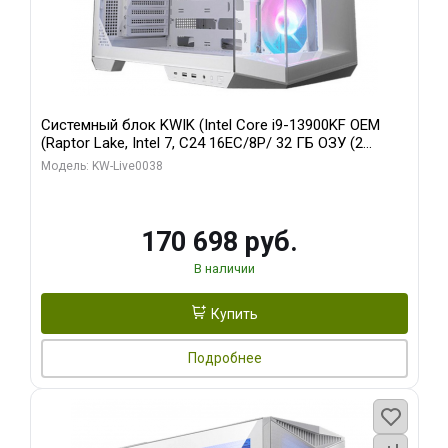
Системный блок KWIK (Intel Core i9-13900KF OEM
(Raptor Lake, Intel 7, C24 16EC/8P/ 32 ГБ ОЗУ (2
модуля)/ Gigabyte RX9070XT GAMING OC 16GB GDDR6
Модель: KW-Live0038
256bit 2xDP 2/ 960 ГБ SSD)
170 698 руб.
В наличии
Купить
Подробнее