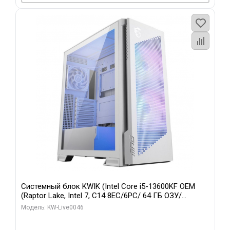
Системный блок KWIK (Intel Core i5-13600KF OEM
(Raptor Lake, Intel 7, C14 8EC/6PC/ 64 ГБ ОЗУ/
Gigabyte RTX5060Ti GAMING OC 8GB GDDR7 128bit
Модель: KW-Live0046
3xDP H/ 960 ГБ SSD)