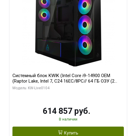
Системный блок KWIK (Intel Core i9-14900 OEM
(Raptor Lake, Intel 7, C24 16EC/8PC// 64 ГБ ОЗУ (2
модуля)/ Afox RTX4090 24GB GDDR6X 384-Bit 3xDP
Модель: KW-Live0104
HDMI ATX Turbo/ 1 ТБ SSD)
614 857 руб.
В наличии
Купить