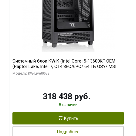
Системный блок KWIK (Intel Core i5-13600KF OEM
(Raptor Lake, Intel 7, C14 8EC/6PC/ 64 ГБ ОЗУ/ MSI
RTX5080 VENTUS 3X OC 16GB GDDR7 256bit 3xDP
Модель: KW-Live0063
HDMI/ 512 ГБ SSD)
318 438 руб.
В наличии
Купить
Подробнее