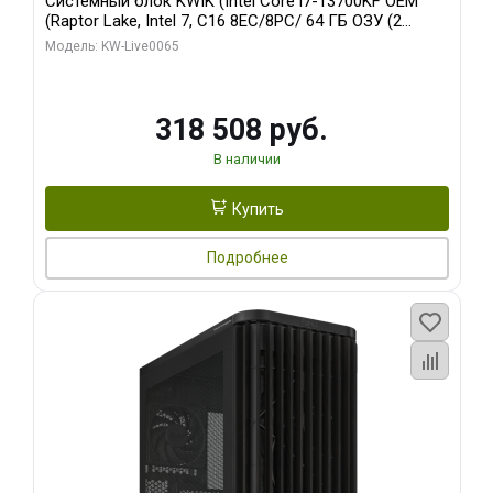
Системный блок KWIK (Intel Core i7-13700KF OEM
(Raptor Lake, Intel 7, C16 8EC/8PC/ 64 ГБ ОЗУ (2
модуля)/ ASUS RTX5080 PROART OC 16GB GDDR7
Модель: KW-Live0065
256bit Type-C DP 2/ 1 ТБ SSD)
318 508 руб.
В наличии
Купить
Подробнее