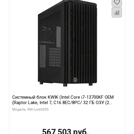
Системный блок KWIK (Intel Core i7-13700KF OEM
(Raptor Lake, Intel 7, C16 8EC/8PC/ 32 ГБ ОЗУ (2
модуля)/ Afox RTX4090 24GB GDDR6X 384-Bit 3xDP
Модель: KW-Live0095
HDMI ATX Turbo/ 512 ГБ SSD)
567 503 руб.