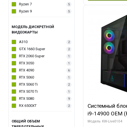
Ryzen 7
5
Ryzen 9
5
МОДЕЛЬ ДИСКРЕТНОЙ
ВИДЕОКАРТЫ
A310
2
GTX 1660 Super
2
RTX 2060 Super
1
RTX 3050
1
RTX 4090
6
RTX 5060
1
RTX 5060 Ti
2
RTX 5070 Ti
1
RTX 5080
9
Системный блок 
RX 6500XT
2
i9-14900 OEM (Ra
C24 16EC/8PC//
ОБЩИЙ ОБЪЕМ
Модель: KW-Live0104
ТВЕРДОТЕЛЬНЫХ