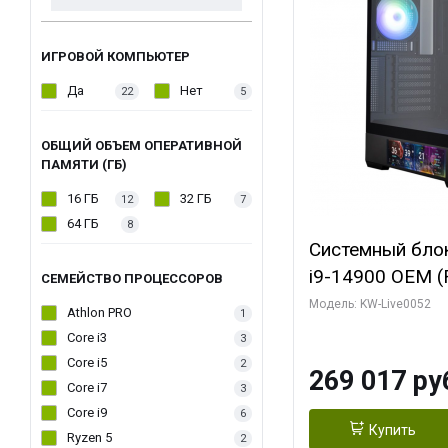
ИГРОВОЙ КОМПЬЮТЕР
Да
Нет
22
5
ОБЩИЙ ОБЪЕМ ОПЕРАТИВНОЙ
ПАМЯТИ (ГБ)
16 ГБ
32 ГБ
12
7
64 ГБ
8
Системный блок 
i9-14900 OEM (Ra
СЕМЕЙСТВО ПРОЦЕССОРОВ
C24 16EC/8PC//
Модель: KW-Live0052
Athlon PRO
1
модуля)/ Palit
Core i3
3
GAMINGPRO OC
Core i5
2
269 017 ру
256bit 3xDP HD
Core i7
3
Core i9
6
Купить
Ryzen 5
2