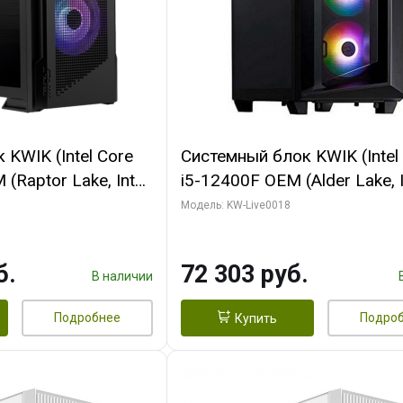
KWIK (Intel Core
Системный блок KWIK (Intel
(Raptor Lake, Intel
i5-12400F OEM (Alder Lake, I
/ 16 ГБ ОЗУ (2
C6 0EC/6PC/T1/ 32 ГБ ОЗУ 
Модель: KW-Live0018
 RTX5080
модуля)/ Ninja Sinotex GTX
 16GB GDDR7
SUPER 6GB GDDR6 192bit DV
б.
72 303 руб.
/ 512 ГБ SSD)
960 ГБ SSD)
В наличии
Подробнее
Подро
Купить