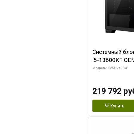
Системный блок 
i5-13600KF OEM 
7, C14 8EC/6PC
Модель: KW-Live0041
модуля)/ Palit
GAMINGPRO OC
219 792 ру
256bit 3xDP HD
Купить