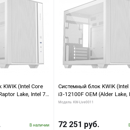
KWIK (Intel Core
Системный блок KWIK (Intel
ptor Lake, Intel 7,
i3-12100F OEM (Alder Lake, I
 32 ГБ ОЗУ (2
C4 0EC/4PC/T8/ 32 ГБ ОЗУ 
Модель: KW-Live0011
yte Arc A310
модуля)/ MSI RTX3050 VEN
 GDDR6 64bit
E OC 6GB GDDR6 96bit 2xD
.
72 251 руб.
 SSD)
512 ГБ SSD)
В наличии