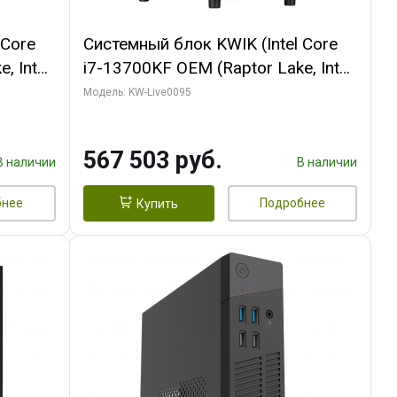
 Core
Системный блок KWIK (Intel Core
, Intel
i7-13700KF OEM (Raptor Lake, Intel
(2
7, C16 8EC/8PC/ 32 ГБ ОЗУ (2
Модель: KW-Live0095
GB
модуля)/ Afox RTX4090 24GB
 ATX
GDDR6X 384-Bit 3xDP HDMI ATX
567 503 руб.
Turbo/ 512 ГБ SSD)
В наличии
В наличии
бнее
Подробнее
Купить