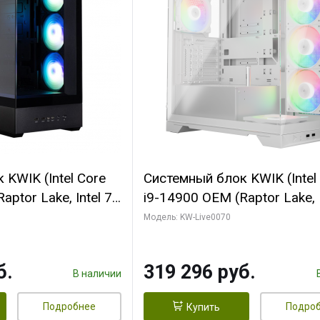
KWIK (Intel Core
Системный блок KWIK (Intel
ptor Lake, Intel 7,
i9-14900 OEM (Raptor Lake, I
 64 ГБ ОЗУ (2
C24 16EC/8PC// 64 ГБ ОЗУ 
Модель: KW-Live0070
 RTX5080
модуля)/ Gigabyte RTX5080
 16GB GDDR7
XTREME WATERFORCE 16G
б.
319 296 руб.
/ 512 ГБ SSD)
GDDR7 256bit/ 960 ГБ SSD)
В наличии
Подробнее
Подро
Купить