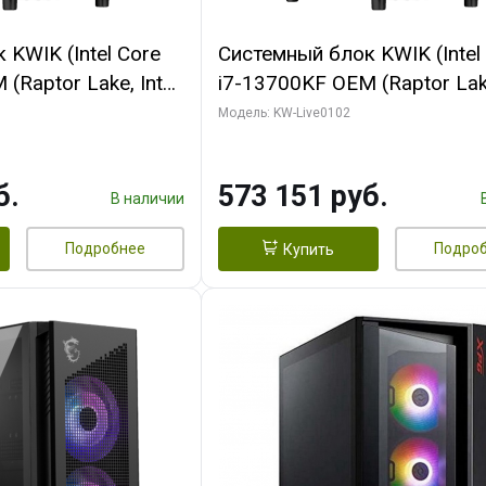
KWIK (Intel Core
Системный блок KWIK (Intel
(Raptor Lake, Intel
i7-13700KF OEM (Raptor Lake
/ 64 ГБ ОЗУ (2
7, C16 8EC/8PC/ 32 ГБ ОЗУ 
Модель: KW-Live0102
 RTX5080 PROART
модуля)/ Afox RTX4090 24
256bit Type-C DP
GDDR6X 384-Bit 3xDP HDMI
б.
573 151 руб.
Turbo/ 960 ГБ SSD)
В наличии
Подробнее
Подро
Купить