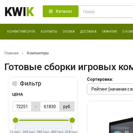
KWI
K
Каталог
КОНФИГУРАТОР ПК
КОНТАКТЫ
ОПЛАТА
ДОСТАВКА
ГАРАНТИЯ
О КОМ
Главная
Компьютеры
Готовые сборки игровых ко
Сортировка:
Фильтр
ЦЕНА
-
руб.
72 тыс.
209 тыс.
345 тыс.
482 тыс.
618 тыс.