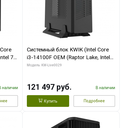
 Core
Системный блок KWIK (Intel Core
ntel 7,
i3-14100F OEM (Raptor Lake, Intel
(2
7, C4 0EC/4PC/T/ 64 ГБ ОЗУ (2
Модель: KW-Live0029
1660
модуля)/ MSI RTX5060Ti SHADOW
I DP /
2X OC PLUS 8GB GDDR7 128bit
121 497 руб.
3xD/ 960 ГБ SSD)
В наличии
В наличии
бнее
Подробнее
Купить