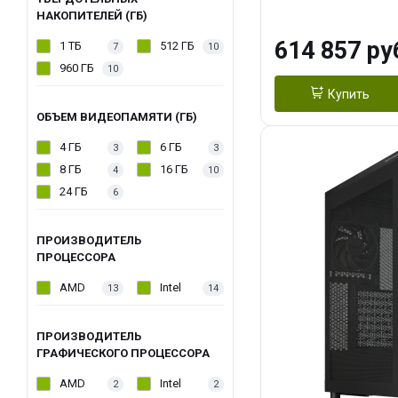
модуля)/ Afox
НАКОПИТЕЛЕЙ (ГБ)
GDDR6X 384-Bi
614 857 ру
1 ТБ
512 ГБ
7
10
Turbo/ 1 ТБ SS
960 ГБ
10
Купить
ОБЪЕМ ВИДЕОПАМЯТИ (ГБ)
4 ГБ
6 ГБ
3
3
8 ГБ
16 ГБ
4
10
24 ГБ
6
ПРОИЗВОДИТЕЛЬ
ПРОЦЕССОРА
AMD
Intel
13
14
ПРОИЗВОДИТЕЛЬ
ГРАФИЧЕСКОГО ПРОЦЕССОРА
AMD
Intel
2
2