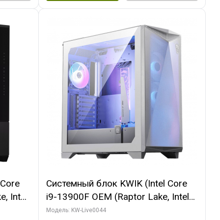
 Core
Системный блок KWIK (Intel Core
, Intel
i9-13900F OEM (Raptor Lake, Intel
(2
7, Efficient-co/ 32 ГБ ОЗУ (2
Модель: KW-Live0044