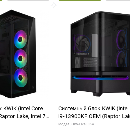
KWIK (Intel Core
Системный блок KWIK (Intel
ptor Lake, Intel 7,
i9-13900KF OEM (Raptor Lake
 64 ГБ ОЗУ (2
7, C24 16EC/8P/ 64 ГБ ОЗУ 
Модель: KW-Live0064