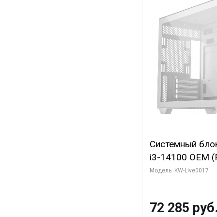
Системный блок 
i3-14100 OEM (Ra
C4 0EC/4PC/T8/
Модель: KW-Live0017
модуля)/ Gigab
WINDFORCE 4GB
72 285 руб
2xDP 2xH/ 1 ТБ