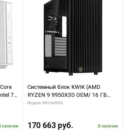
 Core
Системный блок KWIK (AMD
ntel 7,
RYZEN 9 9950X3D OEM/ 16 ГБ
(2
ОЗУ (2 модуля)/ ASUS RTX5060Ti
Модель: KW-Live0036
TUS 2X
DUAL 8GB GDDR7 128bit 3xDP
P HDMI/
HDMI 2FAN / 960 ГБ SSD)
170 663 руб.
В наличии
В наличии