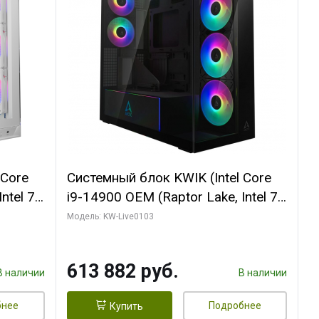
 Core
Системный блок KWIK (Intel Core
ntel 7,
i9-14900 OEM (Raptor Lake, Intel 7,
(2
C24 16EC/8PC// 64 ГБ ОЗУ (2
Модель: KW-Live0103
модуля)/ Afox RTX4090 24GB
B
GDDR6X 384-Bit 3xDP HDMI ATX
613 882 руб.
Turbo/ 960 ГБ SSD)
В наличии
В наличии
бнее
Подробнее
Купить