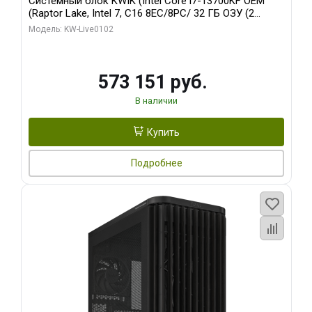
Системный блок KWIK (Intel Core i7-13700KF OEM
(Raptor Lake, Intel 7, C16 8EC/8PC/ 32 ГБ ОЗУ (2
модуля)/ Afox RTX4090 24GB GDDR6X 384-Bit 3xDP
Модель: KW-Live0102
HDMI ATX Turbo/ 960 ГБ SSD)
573 151 руб.
В наличии
Купить
Подробнее