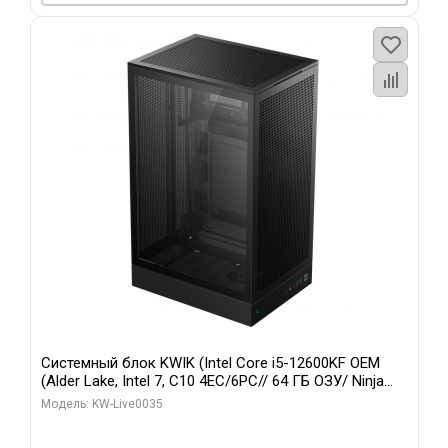
Системный блок KWIK (Intel Core i5-12600KF OEM
(Alder Lake, Intel 7, C10 4EC/6PC// 64 ГБ ОЗУ/ Ninja
Sinotex GTX1650 4GB 128bit GDDR6 DVI DP HDMI 2/
Модель: KW-Live0035
960 ГБ SSD)