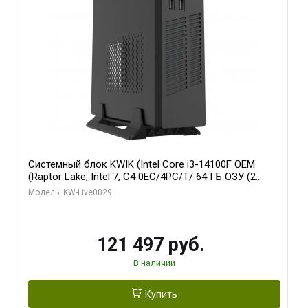
Системный блок KWIK (Intel Core i3-14100F OEM
(Raptor Lake, Intel 7, C4 0EC/4PC/T/ 64 ГБ ОЗУ (2
модуля)/ MSI RTX5060Ti SHADOW 2X OC PLUS 8GB
Модель: KW-Live0029
GDDR7 128bit 3xD/ 960 ГБ SSD)
121 497 руб.
В наличии
Купить