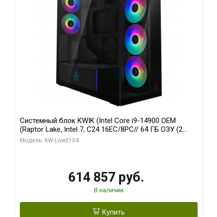
Системный блок KWIK (Intel Core i9-14900 OEM
(Raptor Lake, Intel 7, C24 16EC/8PC// 64 ГБ ОЗУ (2
модуля)/ Afox RTX4090 24GB GDDR6X 384-Bit 3xDP
Модель: KW-Live0104
HDMI ATX Turbo/ 1 ТБ SSD)
614 857 руб.
В наличии
Купить