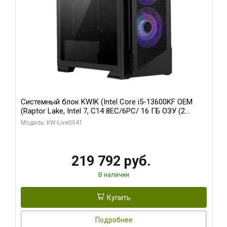
Системный блок KWIK (Intel Core i5-13600KF OEM
(Raptor Lake, Intel 7, C14 8EC/6PC/ 16 ГБ ОЗУ (2
модуля)/ Palit RTX5080 GAMINGPRO OC 16GB GDDR7
Модель: KW-Live0041
256bit 3xDP HD/ 512 ГБ SSD)
219 792 руб.
В наличии
Купить
Подробнее