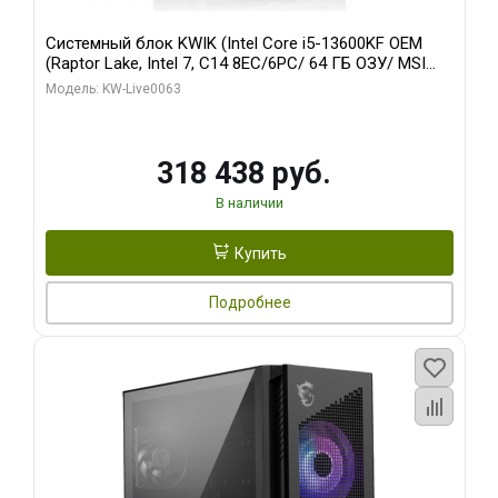
Системный блок KWIK (Intel Core i5-13600KF OEM
(Raptor Lake, Intel 7, C14 8EC/6PC/ 64 ГБ ОЗУ/ MSI
RTX5080 VENTUS 3X OC 16GB GDDR7 256bit 3xDP
Модель: KW-Live0063
HDMI/ 512 ГБ SSD)
318 438 руб.
В наличии
Купить
Подробнее