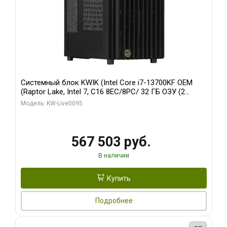
Системный блок KWIK (Intel Core i7-13700KF OEM
(Raptor Lake, Intel 7, C16 8EC/8PC/ 32 ГБ ОЗУ (2
модуля)/ Afox RTX4090 24GB GDDR6X 384-Bit 3xDP
Модель: KW-Live0095
HDMI ATX Turbo/ 512 ГБ SSD)
567 503 руб.
В наличии
Купить
Подробнее