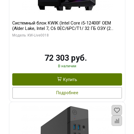
Системный блок KWIK (Intel Core i5-12400F OEM
(Alder Lake, Intel 7, C6 0EC/6PC/T1/ 32 ГБ ОЗУ (2
модуля)/ Ninja Sinotex GTX1660 SUPER 6GB GDDR6
Модель: KW-Live0018
192bit DVI DP / 960 ГБ SSD)
72 303 руб.
В наличии
Купить
Подробнее