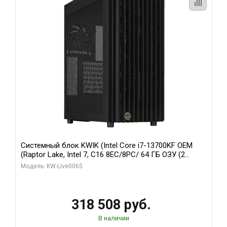
Системный блок KWIK (Intel Core i7-13700KF OEM
(Raptor Lake, Intel 7, C16 8EC/8PC/ 64 ГБ ОЗУ (2
модуля)/ ASUS RTX5080 PROART OC 16GB GDDR7
Модель: KW-Live0065
256bit Type-C DP 2/ 1 ТБ SSD)
318 508 руб.
В наличии