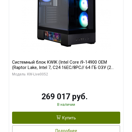
Системный блок KWIK (Intel Core i9-14900 OEM
(Raptor Lake, Intel 7, C24 16EC/8PC// 64 ГБ ОЗУ (2
модуля)/ Palit RTX5080 GAMINGPRO OC 16GB GDDR7
Модель: KW-Live0052
256bit 3xDP HD/ 512 ГБ SSD)
269 017 руб.
В наличии
Купить
Подробнее