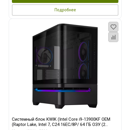
Подробнее
Системный блок KWIK (Intel Core i9-13900KF OEM
(Raptor Lake, Intel 7, C24 16EC/8P/ 64 ГБ ОЗУ (2
модуля)/ ASUS RTX5080 PROART OC 16GB GDDR7