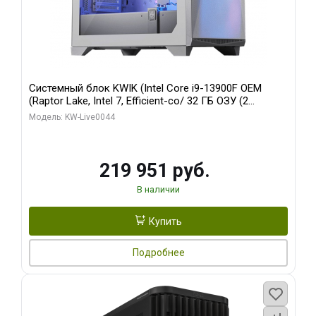
Системный блок KWIK (Intel Core i9-13900F OEM
(Raptor Lake, Intel 7, Efficient-co/ 32 ГБ ОЗУ (2
модуля)/ Gigabyte RTX5070Ti AERO OC 16GB GDDR7
Модель: KW-Live0044
256bit 3xDP HD/ 512 ГБ SSD)
219 951 руб.
В наличии
Купить
Подробнее