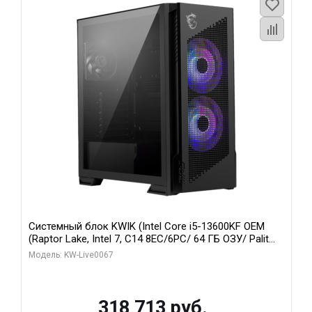
Системный блок KWIK (Intel Core i5-13600KF OEM
(Raptor Lake, Intel 7, C14 8EC/6PC/ 64 ГБ ОЗУ/ Palit
RTX5080 GAMINGPRO OC 16GB GDDR7 256bit 3xDP
Модель: KW-Live0067
HD/ 960 ГБ SSD)
318 713 руб.