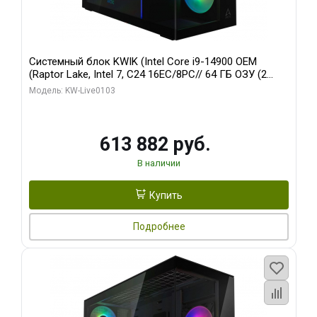
Системный блок KWIK (Intel Core i9-14900 OEM
(Raptor Lake, Intel 7, C24 16EC/8PC// 64 ГБ ОЗУ (2
модуля)/ Afox RTX4090 24GB GDDR6X 384-Bit 3xDP
Модель: KW-Live0103
HDMI ATX Turbo/ 960 ГБ SSD)
613 882 руб.
В наличии
Купить
Подробнее