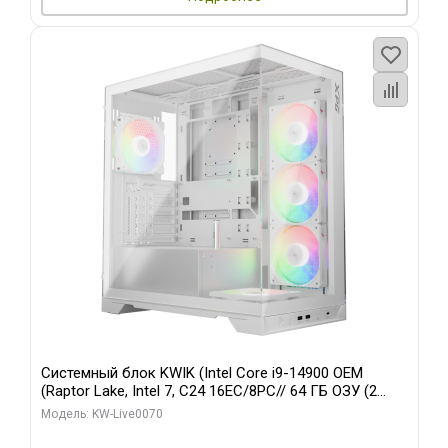
Системный блок KWIK (Intel Core i9-14900 OEM
(Raptor Lake, Intel 7, C24 16EC/8PC// 64 ГБ ОЗУ (2
модуля)/ Gigabyte RTX5080 XTREME WATERFORCE
Модель: KW-Live0070
16GB GDDR7 256bit/ 960 ГБ SSD)