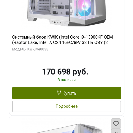
Системный блок KWIK (Intel Core i9-13900KF OEM
(Raptor Lake, Intel 7, C24 16EC/8P/ 32 ГБ ОЗУ (2
модуля)/ Gigabyte RX9070XT GAMING OC 16GB GDDR6
Модель: KW-Live0038
256bit 2xDP 2/ 960 ГБ SSD)
170 698 руб.
В наличии
Купить
Подробнее