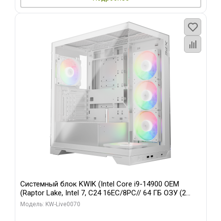
Системный блок KWIK (Intel Core i9-14900 OEM
(Raptor Lake, Intel 7, C24 16EC/8PC// 64 ГБ ОЗУ (2
модуля)/ Gigabyte RTX5080 XTREME WATERFORCE
Модель: KW-Live0070
16GB GDDR7 256bit/ 960 ГБ SSD)