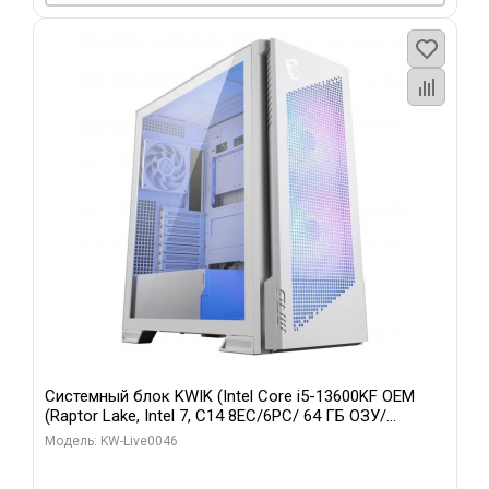
Системный блок KWIK (Intel Core i5-13600KF OEM
(Raptor Lake, Intel 7, C14 8EC/6PC/ 64 ГБ ОЗУ/
Gigabyte RTX5060Ti GAMING OC 8GB GDDR7 128bit
Модель: KW-Live0046
3xDP H/ 960 ГБ SSD)