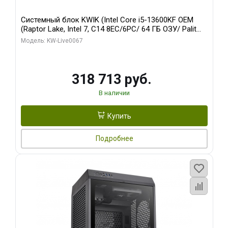
Системный блок KWIK (Intel Core i5-13600KF OEM
(Raptor Lake, Intel 7, C14 8EC/6PC/ 64 ГБ ОЗУ/ Palit
RTX5080 GAMINGPRO OC 16GB GDDR7 256bit 3xDP
Модель: KW-Live0067
HD/ 960 ГБ SSD)
318 713 руб.
В наличии
Купить
Подробнее