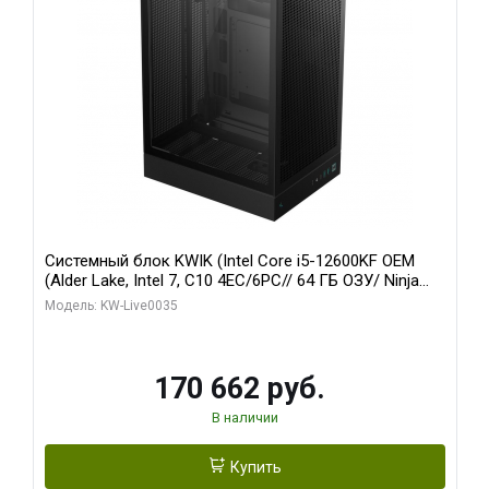
Системный блок KWIK (Intel Core i5-12600KF OEM
(Alder Lake, Intel 7, C10 4EC/6PC// 64 ГБ ОЗУ/ Ninja
Sinotex GTX1650 4GB 128bit GDDR6 DVI DP HDMI 2/
Модель: KW-Live0035
960 ГБ SSD)
170 662 руб.
В наличии
Купить