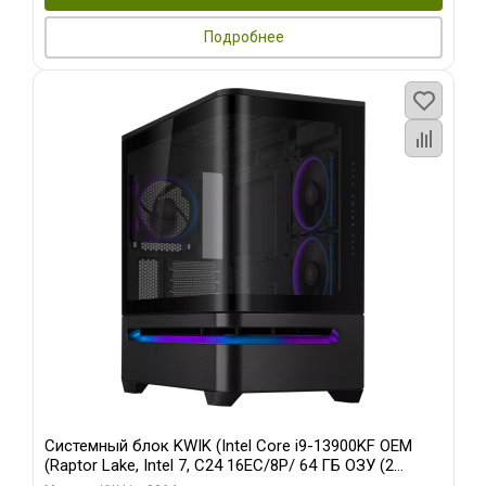
Подробнее
Системный блок KWIK (Intel Core i9-13900KF OEM
(Raptor Lake, Intel 7, C24 16EC/8P/ 64 ГБ ОЗУ (2
модуля)/ ASUS RTX5080 PROART OC 16GB GDDR7