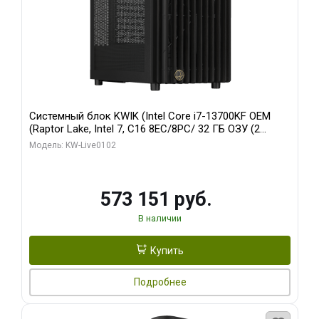
Системный блок KWIK (Intel Core i7-13700KF OEM
(Raptor Lake, Intel 7, C16 8EC/8PC/ 32 ГБ ОЗУ (2
модуля)/ Afox RTX4090 24GB GDDR6X 384-Bit 3xDP
Модель: KW-Live0102
HDMI ATX Turbo/ 960 ГБ SSD)
573 151 руб.
В наличии
Купить
Подробнее