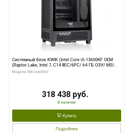
Системный блок KWIK (Intel Core i5-13600KF OEM
(Raptor Lake, Intel 7, C14 8EC/6PC/ 64 ГБ ОЗУ/ MSI
RTX5080 VENTUS 3X OC 16GB GDDR7 256bit 3xDP
Модель: KW-Live0063
HDMI/ 512 ГБ SSD)
318 438 руб.
В наличии
Купить
Подробнее