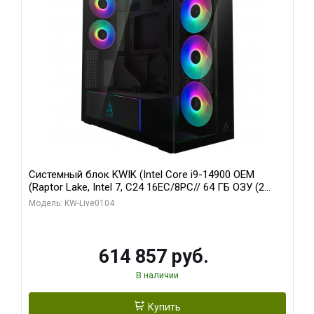
Системный блок KWIK (Intel Core i9-14900 OEM
(Raptor Lake, Intel 7, C24 16EC/8PC// 64 ГБ ОЗУ (2
модуля)/ Afox RTX4090 24GB GDDR6X 384-Bit 3xDP
Модель: KW-Live0104
HDMI ATX Turbo/ 1 ТБ SSD)
614 857 руб.
В наличии
Купить