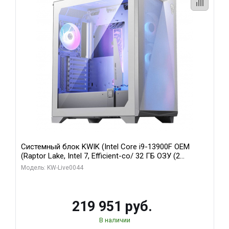
Системный блок KWIK (Intel Core i9-13900F OEM
(Raptor Lake, Intel 7, Efficient-co/ 32 ГБ ОЗУ (2
модуля)/ Gigabyte RTX5070Ti AERO OC 16GB GDDR7
Модель: KW-Live0044
256bit 3xDP HD/ 512 ГБ SSD)
219 951 руб.
В наличии