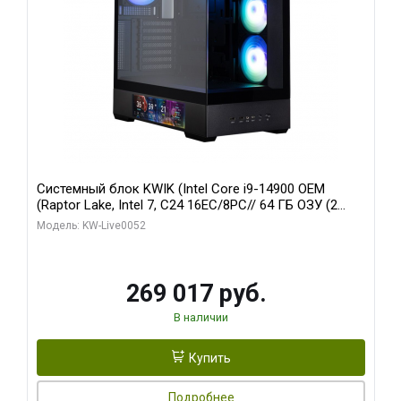
Системный блок KWIK (Intel Core i9-14900 OEM
(Raptor Lake, Intel 7, C24 16EC/8PC// 64 ГБ ОЗУ (2
модуля)/ Palit RTX5080 GAMINGPRO OC 16GB GDDR7
Модель: KW-Live0052
256bit 3xDP HD/ 512 ГБ SSD)
269 017 руб.
В наличии
Купить
Подробнее