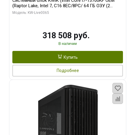
Системный блок KWIK (Intel Core i7-13700KF OEM
(Raptor Lake, Intel 7, C16 8EC/8PC/ 64 ГБ ОЗУ (2
модуля)/ ASUS RTX5080 PROART OC 16GB GDDR7
Модель: KW-Live0065
256bit Type-C DP 2/ 1 ТБ SSD)
318 508 руб.
В наличии
Купить
Подробнее