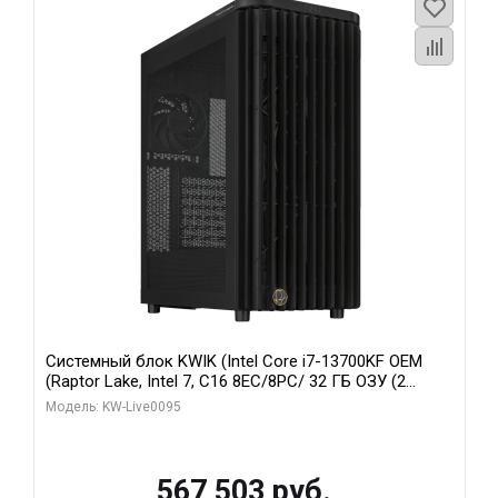
Системный блок KWIK (Intel Core i7-13700KF OEM
(Raptor Lake, Intel 7, C16 8EC/8PC/ 32 ГБ ОЗУ (2
модуля)/ Afox RTX4090 24GB GDDR6X 384-Bit 3xDP
Модель: KW-Live0095
HDMI ATX Turbo/ 512 ГБ SSD)
567 503 руб.