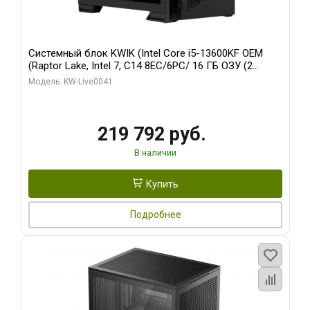
Системный блок KWIK (Intel Core i5-13600KF OEM
(Raptor Lake, Intel 7, C14 8EC/6PC/ 16 ГБ ОЗУ (2
модуля)/ Palit RTX5080 GAMINGPRO OC 16GB GDDR7
Модель: KW-Live0041
256bit 3xDP HD/ 512 ГБ SSD)
219 792 руб.
В наличии
Купить
Подробнее