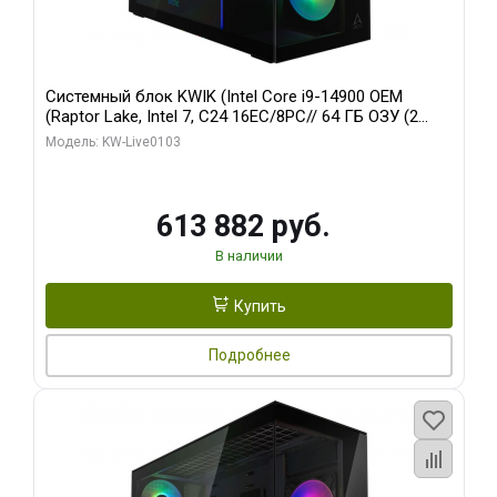
Системный блок KWIK (Intel Core i9-14900 OEM
(Raptor Lake, Intel 7, C24 16EC/8PC// 64 ГБ ОЗУ (2
модуля)/ Afox RTX4090 24GB GDDR6X 384-Bit 3xDP
Модель: KW-Live0103
HDMI ATX Turbo/ 960 ГБ SSD)
613 882 руб.
В наличии
Купить
Подробнее