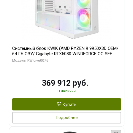
Системный блок KWIK (AMD RYZEN 9 9950X3D OEM/
64 ГБ ОЗУ/ Gigabyte RTX5080 WINDFORCE OC SFF
16GB GDDR7 256bit / 960 ГБ SSD)
Модель: KW-Live0076
369 912 руб.
В наличии
Купить
Подробнее