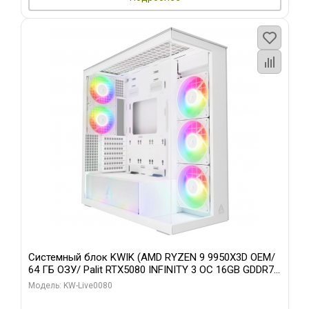
Системный блок KWIK (AMD RYZEN 9 9950X3D OEM/
64 ГБ ОЗУ/ Palit RTX5080 INFINITY 3 OC 16GB GDDR7
256bit 3xDP H/ 960 ГБ SSD)
Модель: KW-Live0080