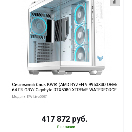
Системный блок KWIK (AMD RYZEN 9 9950X3D OEM/
64 ГБ ОЗУ/ Gigabyte RTX5080 XTREME WATERFORCE
16GB GDDR7 256bit/ 1 ТБ SSD)
Модель: KW-Live0081
417 872 руб.
В наличии