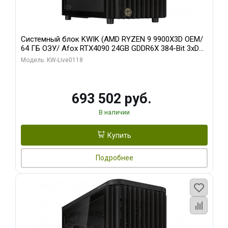
Системный блок KWIK (AMD RYZEN 9 9900X3D OEM/
64 ГБ ОЗУ/ Afox RTX4090 24GB GDDR6X 384-Bit 3xDP
HDMI ATX Turbo/ 960 ГБ SSD)
Модель: KW-Live0118
693 502 руб.
В наличии
Купить
Подробнее