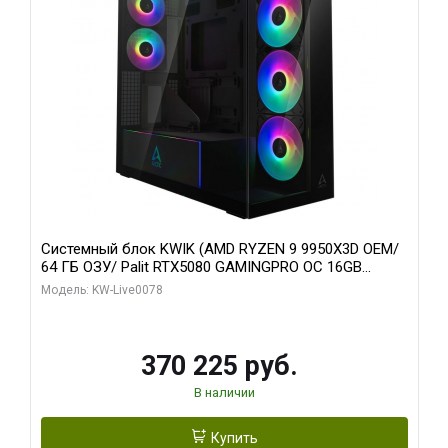
Системный блок KWIK (AMD RYZEN 9 9950X3D OEM/
64 ГБ ОЗУ/ Palit RTX5080 GAMINGPRO OC 16GB
GDDR7 256bit 3xDP HD/ 1 ТБ SSD)
Модель: KW-Live0078
370 225 руб.
В наличии
Купить