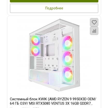
Подробнее
Системный блок KWIK (AMD RYZEN 9 9950X3D OEM/
64 ГБ ОЗУ/ MSI RTX5080 VENTUS 3X 16GB GDDR7
256bit 3xDP HDMI 3F/ 960 ГБ SSD)