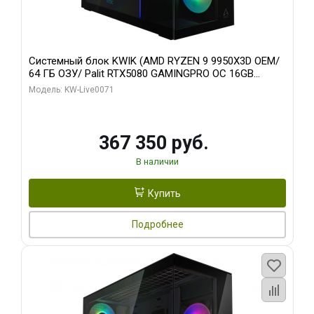
Системный блок KWIK (AMD RYZEN 9 9950X3D OEM/
64 ГБ ОЗУ/ Palit RTX5080 GAMINGPRO OC 16GB
GDDR7 256bit 3xDP HD/ 960 ГБ SSD)
Модель: KW-Live0071
367 350 руб.
В наличии
Купить
Подробнее