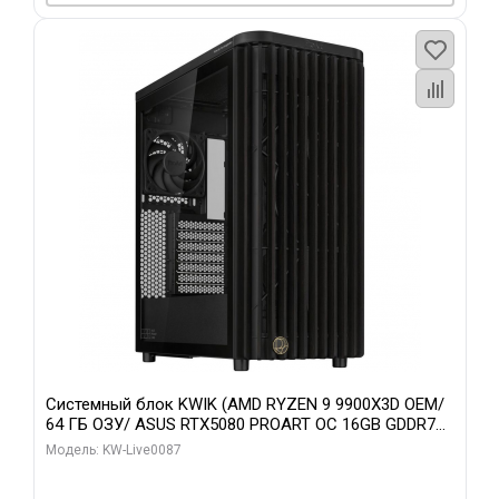
Системный блок KWIK (AMD RYZEN 9 9900X3D OEM/
64 ГБ ОЗУ/ ASUS RTX5080 PROART OC 16GB GDDR7
256bit Type-C DP 2/ 1 ТБ SSD)
Модель: KW-Live0087