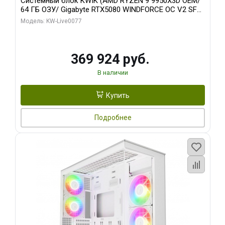
Системный блок KWIK (AMD RYZEN 9 9950X3D OEM/
64 ГБ ОЗУ/ Gigabyte RTX5080 WINDFORCE OC V2 SFF
16GB GDDR7 256b/ 960 ГБ SSD)
Модель: KW-Live0077
369 924 руб.
В наличии
Купить
Подробнее