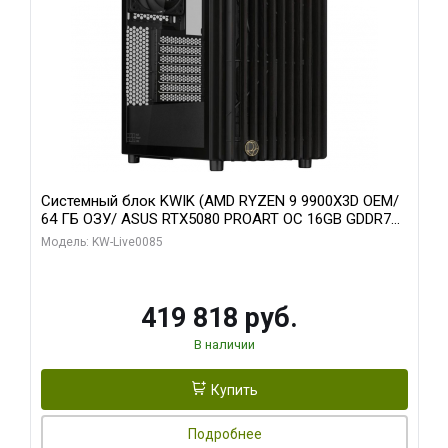
Системный блок KWIK (AMD RYZEN 9 9900X3D OEM/
64 ГБ ОЗУ/ ASUS RTX5080 PROART OC 16GB GDDR7
256bit Type-C DP 2/ 960 ГБ SSD)
Модель: KW-Live0085
419 818 руб.
В наличии
Купить
Подробнее