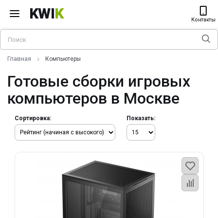
KWI
K
Контакты
Главная
Компьютеры
Готовые сборки игровых
компьютеров в Москве
Сортировка:
Показать: