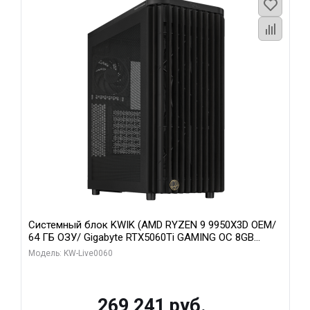
Системный блок KWIK (AMD RYZEN 9 9950X3D OEM/
64 ГБ ОЗУ/ Gigabyte RTX5060Ti GAMING OC 8GB
GDDR7 128bit 3xDP H/ 1 ТБ SSD)
Модель: KW-Live0060
269 241 руб.