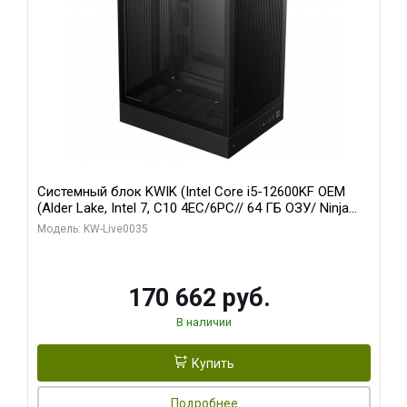
Системный блок KWIK (Intel Core i5-12600KF OEM
(Alder Lake, Intel 7, C10 4EC/6PC// 64 ГБ ОЗУ/ Ninja
Sinotex GTX1650 4GB 128bit GDDR6 DVI DP HDMI 2/
Модель: KW-Live0035
960 ГБ SSD)
170 662 руб.
В наличии
Купить
Подробнее