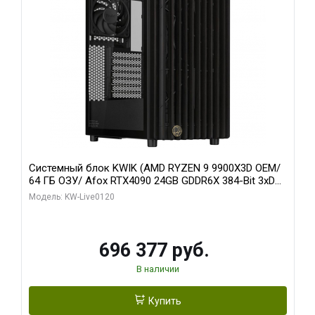
Системный блок KWIK (AMD RYZEN 9 9900X3D OEM/
64 ГБ ОЗУ/ Afox RTX4090 24GB GDDR6X 384-Bit 3xDP
HDMI ATX Turbo/ 1 ТБ SSD)
Модель: KW-Live0120
696 377 руб.
В наличии
Купить