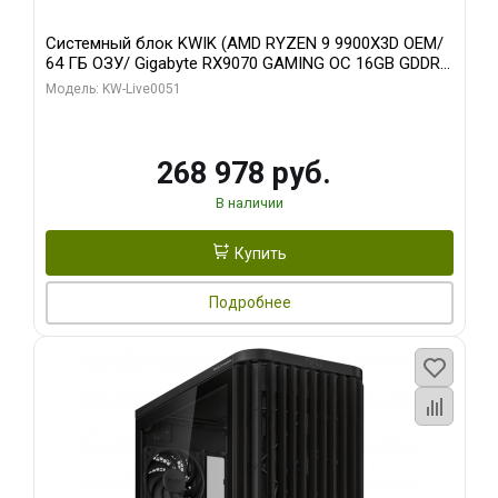
Системный блок KWIK (AMD RYZEN 9 9900X3D OEM/
64 ГБ ОЗУ/ Gigabyte RX9070 GAMING OC 16GB GDDR6
256bit 2xDP 2xH/ 960 ГБ SSD)
Модель: KW-Live0051
268 978 руб.
В наличии
Купить
Подробнее