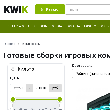
KWI
K
Каталог
КОНФИГУРАТОР ПК
КОНТАКТЫ
ОПЛАТА
ДОСТАВКА
ГАРАНТИЯ
О КОМ
Главная
Компьютеры
Готовые сборки игровых ко
Сортировка:
Фильтр
ЦЕНА
-
руб.
72 тыс.
209 тыс.
345 тыс.
482 тыс.
618 тыс.