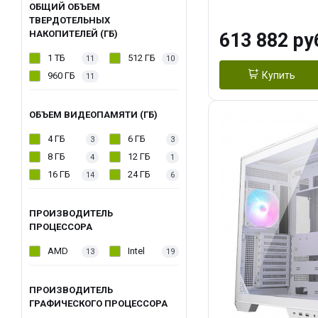
модуля)/ Afox
ОБЩИЙ ОБЪЕМ
ТВЕРДОТЕЛЬНЫХ
GDDR6X 384-Bi
НАКОПИТЕЛЕЙ (ГБ)
613 882 ру
Turbo/ 960 ГБ 
1 ТБ
512 ГБ
11
10
Купить
960 ГБ
11
ОБЪЕМ ВИДЕОПАМЯТИ (ГБ)
4 ГБ
6 ГБ
3
3
8 ГБ
12 ГБ
4
1
16 ГБ
24 ГБ
14
6
ПРОИЗВОДИТЕЛЬ
ПРОЦЕССОРА
AMD
Intel
13
19
ПРОИЗВОДИТЕЛЬ
ГРАФИЧЕСКОГО ПРОЦЕССОРА