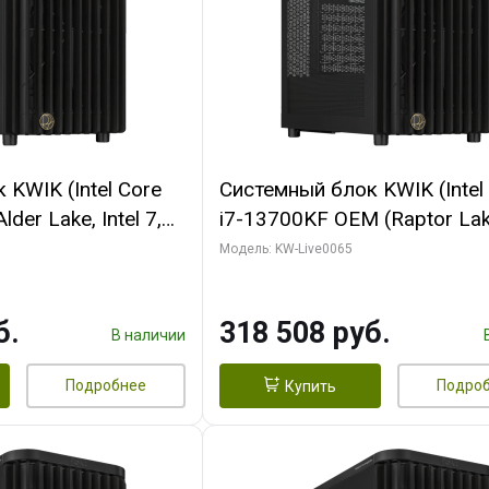
KWIK (Intel Core
Системный блок KWIK (Intel
der Lake, Intel 7,
i7-13700KF OEM (Raptor Lake
/ 64 ГБ ОЗУ (2
7, C16 8EC/8PC/ 64 ГБ ОЗУ 
Модель: KW-Live0065
RTX5080 SHADOW
модуля)/ ASUS RTX5080 P
DR7 256bit 3xDP
OC 16GB GDDR7 256bit Typ
б.
318 508 руб.
D)
2/ 1 ТБ SSD)
В наличии
Подробнее
Подро
Купить