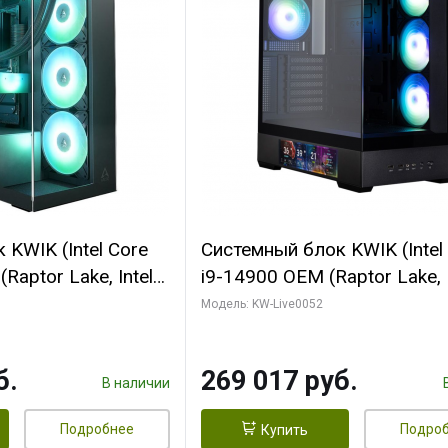
KWIK (Intel Core
Системный блок KWIK (Intel
Raptor Lake, Intel
i9-14900 OEM (Raptor Lake, I
C/ 64 ГБ ОЗУ (2
C24 16EC/8PC// 64 ГБ ОЗУ 
Модель: KW-Live0052
yte RTX5080
модуля)/ Palit RTX5080
FORCE 16GB
GAMINGPRO OC 16GB GDD
б.
269 017 руб.
1 ТБ SSD)
256bit 3xDP HD/ 512 ГБ SS
В наличии
Подробнее
Подро
Купить