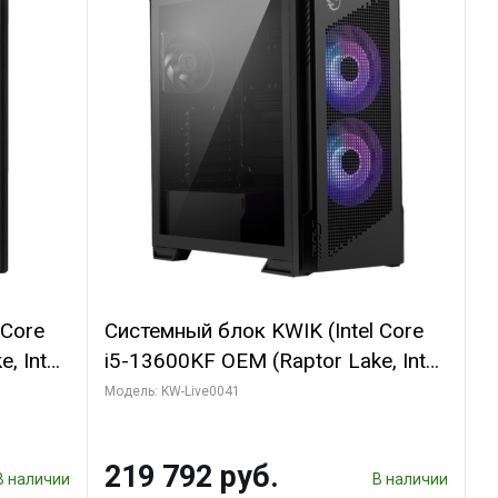
 Core
Системный блок KWIK (Intel Core
, Intel
i5-13600KF OEM (Raptor Lake, Intel
(2
7, C14 8EC/6PC/ 16 ГБ ОЗУ (2
Модель: KW-Live0041
GB
модуля)/ Palit RTX5080
 ATX
GAMINGPRO OC 16GB GDDR7
219 792 руб.
256bit 3xDP HD/ 512 ГБ SSD)
В наличии
В наличии