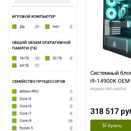
ИГРОВОЙ КОМПЬЮТЕР
Да
Нет
27
5
ОБЩИЙ ОБЪЕМ ОПЕРАТИВНОЙ
ПАМЯТИ (ГБ)
16 ГБ
32 ГБ
12
9
64 ГБ
11
Системный блок 
i9-14900K OEM (
СЕМЕЙСТВО ПРОЦЕССОРОВ
7, C24 16EC/8P
Модель: KW-Live0066
Athlon PRO
1
модуля)/ Gigab
Core i3
3
XTREME WATER
Core i5
2
318 517 ру
GDDR7 256bit/ 
Core i7
4
Core i9
10
Купить
Ryzen 5
2