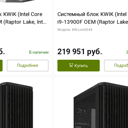
KWIK (Intel Core
Системный блок KWIK (Intel
(Raptor Lake, Intel
i9-13900F OEM (Raptor Lake,
/ 32 ГБ ОЗУ (2
7, Efficient-co/ 32 ГБ ОЗУ (2
Модель: KW-Live0044
yte RX9070XT
модуля)/ Gigabyte RTX5070
B GDDR6 256bit
AERO OC 16GB GDDR7 256bi
б.
219 951 руб.
 SSD)
HD/ 512 ГБ SSD)
В наличии
Подробнее
Подро
Купить