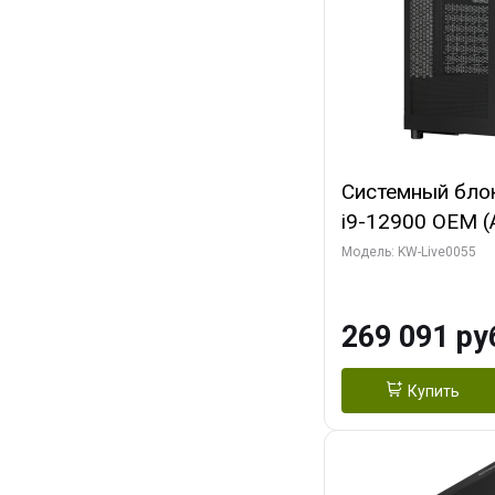
Системный блок 
i9-12900 OEM (Al
C16 8EC/8PC/T2
Модель: KW-Live0055
модуля)/ MSI 
3X OC 16GB GD
269 091 ру
HDMI/ 1 ТБ SS
Купить