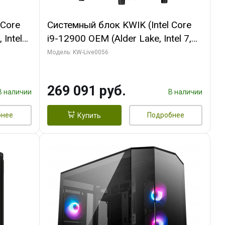
 Core
Системный блок KWIK (Intel Core
 Intel
i9-12900 OEM (Alder Lake, Intel 7,
C16 8EC/8PC/T2/ 64 ГБ ОЗУ (2
Модель: KW-Live0056
Ti
модуля)/ Palit RTX5080 INFINITY 3
t 3xDP
OC 16GB GDDR7 256bit 3xDP H/ 1
269 091 руб.
ТБ SSD)
В наличии
В наличии
бнее
Подробнее
Купить