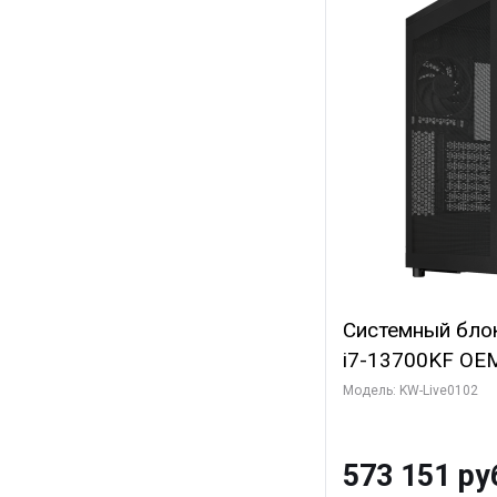
Системный блок 
i7-13700KF OEM 
7, C16 8EC/8PC
Модель: KW-Live0102
модуля)/ Afox
GDDR6X 384-Bi
573 151 ру
Turbo/ 960 ГБ 