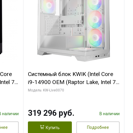
 Core
Системный блок KWIK (Intel Core
ntel 7,
i9-14900 OEM (Raptor Lake, Intel 7,
(2
C24 16EC/8PC// 64 ГБ ОЗУ (2
Модель: KW-Live0070
модуля)/ Gigabyte RTX5080
R7
XTREME WATERFORCE 16GB
319 296 руб.
D)
GDDR7 256bit/ 960 ГБ SSD)
В наличии
В наличии
бнее
Подробнее
Купить