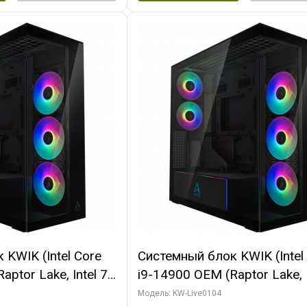
KWIK (Intel Core
Системный блок KWIK (Intel
ptor Lake, Intel 7,
i9-14900 OEM (Raptor Lake, I
 64 ГБ ОЗУ (2
C24 16EC/8PC// 64 ГБ ОЗУ 
Модель: KW-Live0104