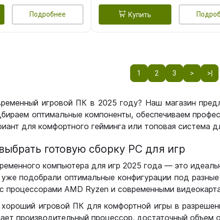
Подробнее
Подро
Купить
1
2
3
>
>|
временный игровой ПК в 2025 году? Наш магазин пред
бираем оптимальные компоненты, обеспечиваем профес
иант для комфортного гейминга или топовая система дл
выбрать готовую сборку РС для игр
ременного компьютера для игр 2025 года — это идеальн
уже подобрали оптимальные конфигурации под разные 
с процессорами AMD Ryzen и современными видеокарта
 хороший игровой ПК для комфортной игры в разрешении
чает производительный процессор, достаточный объем о