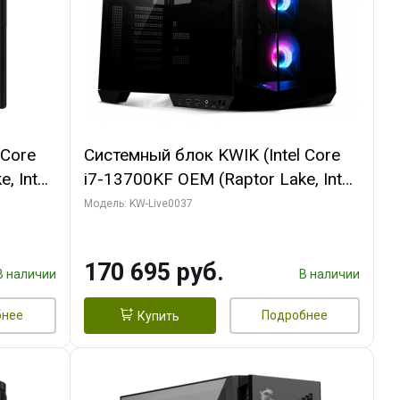
 Core
Системный блок KWIK (Intel Core
, Intel
i7-13700KF OEM (Raptor Lake, Intel
(2
7, C16 8EC/8PC/ 32 ГБ ОЗУ (2
Модель: KW-Live0037
ROART
модуля)/ Gigabyte RTX5070 AERO
e-C DP
OC 12GB GDDR7 192bit 3xDP
170 695 руб.
HDMI/ 1 ТБ SSD)
В наличии
В наличии
бнее
Подробнее
Купить