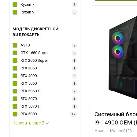
Ryzen 7
5
Ryzen 9
5
МОДЕЛЬ ДИСКРЕТНОЙ
ВИДЕОКАРТЫ
A310
2
GTX 1660 Super
2
RTX 2060 Super
1
RTX 3050
1
RTX 4090
6
RTX 5060
1
RTX 5060 Ti
2
RTX 5070
1
RTX 5070 Ti
1
Системный блок 
RTX 5080
12
i9-14900 OEM (Ra
Показать еще 2
C24 16EC/8PC//
Модель: KW-Live0103