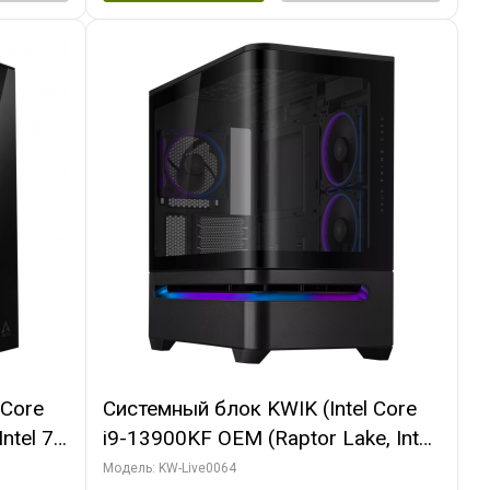
 Core
Системный блок KWIK (Intel Core
ntel 7,
i9-13900KF OEM (Raptor Lake, Intel
(2
7, C24 16EC/8P/ 64 ГБ ОЗУ (2
Модель: KW-Live0064