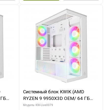
D
Системный блок KWIK (AMD
 ГБ
RYZEN 9 9950X3D OEM/ 64 ГБ
 3X
ОЗУ/ MSI RTX5080 SHADOW 3X OC
Модель: KW-Live0079