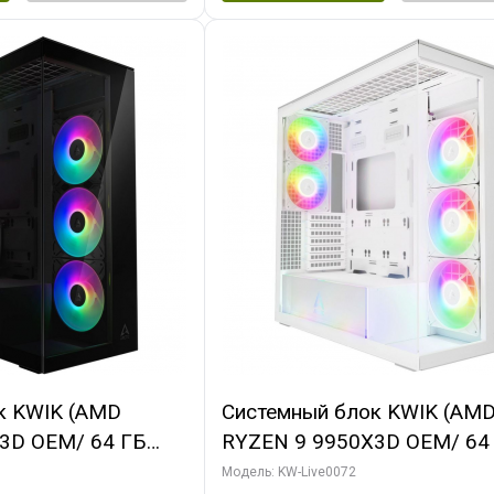
к KWIK (AMD
Системный блок KWIK (AM
3D OEM/ 64 ГБ
RYZEN 9 9950X3D OEM/ 64
X5080 GAMINGPRO
ОЗУ/ MSI RTX5080 VENTUS
Модель: KW-Live0072