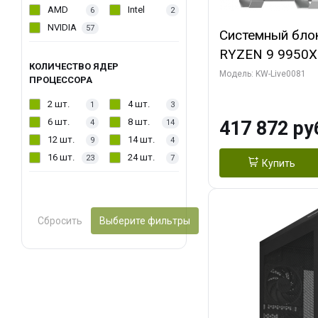
AMD
Intel
6
2
NVIDIA
57
Системный бло
RYZEN 9 9950X
КОЛИЧЕСТВО ЯДЕР
ОЗУ/ Gigabyte
Модель: KW-Live0081
ПРОЦЕССОРА
WATERFORCE 16
2 шт.
4 шт.
1
3
1 ТБ SSD)
6 шт.
8 шт.
417 872 ру
4
14
12 шт.
14 шт.
9
4
16 шт.
24 шт.
23
7
Купить
Сбросить
Выберите фильтры