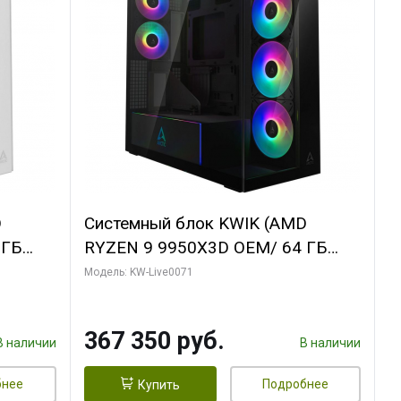
D
Системный блок KWIK (AMD
 ГБ
RYZEN 9 9950X3D OEM/ 64 ГБ
Y 3 OC
ОЗУ/ Palit RTX5080 GAMINGPRO
Модель: KW-Live0071
/ 960
OC 16GB GDDR7 256bit 3xDP HD/
960 ГБ SSD)
367 350 руб.
В наличии
В наличии
бнее
Подробнее
Купить