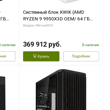
D
Системный блок KWIK (AMD
 ГБ
RYZEN 9 9950X3D OEM/ 64 ГБ
ОЗУ/ Gigabyte RTX5080
Модель: KW-Live0076
B
WINDFORCE OC SFF 16GB GDDR7
256bit / 960 ГБ SSD)
369 912 руб.
В наличии
В наличии
бнее
Подробнее
Купить