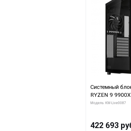
Системный бло
RYZEN 9 9900X
ОЗУ/ ASUS RTX
Модель: KW-Live0087
16GB GDDR7 256
ТБ SSD)
422 693 ру