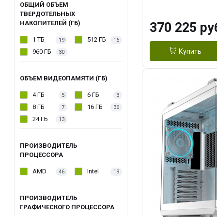
OC 16GB GDDR7
ОБЩИЙ ОБЪЕМ
ТВЕРДОТЕЛЬНЫХ
ТБ SSD)
НАКОПИТЕЛЕЙ (ГБ)
370 225 ру
1 ТБ
512 ГБ
19
16
Купить
960 ГБ
30
ОБЪЕМ ВИДЕОПАМЯТИ (ГБ)
4 ГБ
6 ГБ
5
3
8 ГБ
16 ГБ
7
36
24 ГБ
13
ПРОИЗВОДИТЕЛЬ
ПРОЦЕССОРА
AMD
Intel
46
19
ПРОИЗВОДИТЕЛЬ
ГРАФИЧЕСКОГО ПРОЦЕССОРА