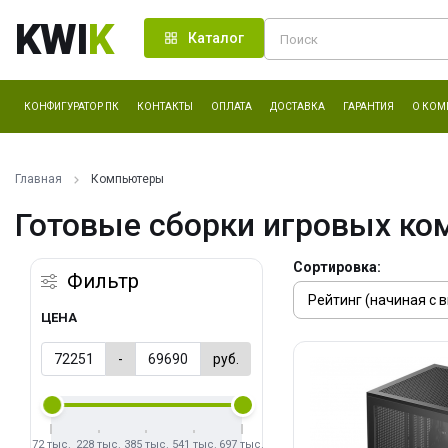
KWI
K
Каталог
КОНФИГУРАТОР ПК
КОНТАКТЫ
ОПЛАТА
ДОСТАВКА
ГАРАНТИЯ
О КОМ
Главная
Компьютеры
Готовые сборки игровых ко
Сортировка:
Фильтр
ЦЕНА
-
руб.
72 тыс.
228 тыс.
385 тыс.
541 тыс.
697 тыс.