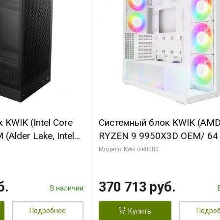
KWIK (Intel Core
Системный блок KWIK (AM
(Alder Lake, Intel
RYZEN 9 9950X3D OEM/ 64
/ 64 ГБ ОЗУ/ Ninja
ОЗУ/ Palit RTX5080 INFINIT
Модель: KW-Live0080
0 4GB 128bit
16GB GDDR7 256bit 3xDP H
HDMI 2/ 960 ГБ
ГБ SSD)
б.
370 713 руб.
В наличии
Подробнее
Подро
Купить