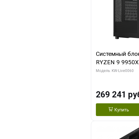
Системный бло
RYZEN 9 9950X
ОЗУ/ Gigabyte
Модель: KW-Live0060
OC 8GB GDDR7 1
ТБ SSD)
269 241 ру
Купить