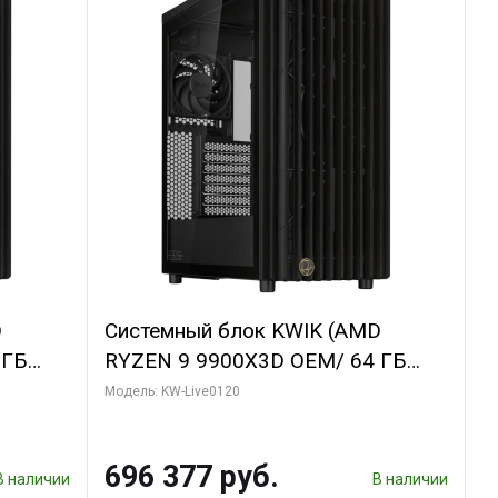
D
Системный блок KWIK (AMD
 ГБ
RYZEN 9 9900X3D OEM/ 64 ГБ
GDDR6X
ОЗУ/ Afox RTX4090 24GB GDDR6X
Модель: KW-Live0120
bo/ 960
384-Bit 3xDP HDMI ATX Turbo/ 1
ТБ SSD)
696 377 руб.
В наличии
В наличии