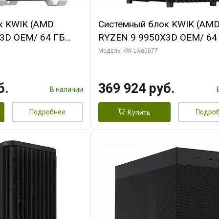
к KWIK (AMD
Системный блок KWIK (AM
3D OEM/ 64 ГБ
RYZEN 9 9950X3D OEM/ 64
 RTX5080 XTREME
ОЗУ/ Gigabyte RTX5080
Модель: KW-Live0077
GB GDDR7 256bit/
WINDFORCE OC V2 SFF 16G
GDDR7 256b/ 960 ГБ SSD)
б.
369 924 руб.
В наличии
Подробнее
Подро
Купить