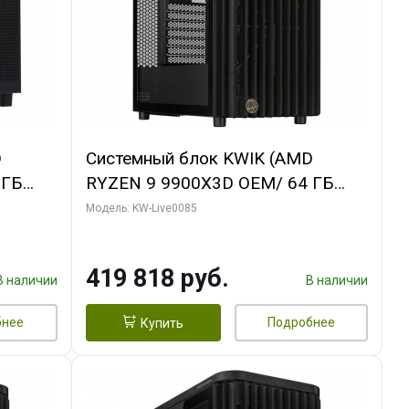
D
Системный блок KWIK (AMD
 ГБ
RYZEN 9 9900X3D OEM/ 64 ГБ
ING OC
ОЗУ/ ASUS RTX5080 PROART OC
Модель: KW-Live0085
xH/ 960
16GB GDDR7 256bit Type-C DP 2/
960 ГБ SSD)
419 818 руб.
В наличии
В наличии
бнее
Подробнее
Купить