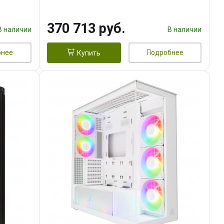
DMI
16GB GDDR7 256bit 3xDP HDMI/
960 ГБ SSD)
370 713 руб.
В наличии
В наличии
бнее
Подробнее
Купить