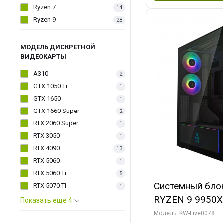
Ryzen 7
14
Ryzen 9
28
МОДЕЛЬ ДИСКРЕТНОЙ
ВИДЕОКАРТЫ
A310
2
GTX 1050 Ti
1
GTX 1650
1
GTX 1660 Super
2
RTX 2060 Super
1
RTX 3050
1
RTX 4090
13
RTX 5060
1
RTX 5060 Ti
5
Системный бло
RTX 5070 Ti
1
RYZEN 9 9950X
Показать еще 4
ОЗУ/ Palit RT
Модель: KW-Live0078