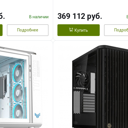
 256bit 3xDP HD/ 1
16GB GDDR7 256bit 3xDP H
3F/ 960 ГБ SSD)
б.
369 112 руб.
В наличии
Подробнее
Подро
Купить