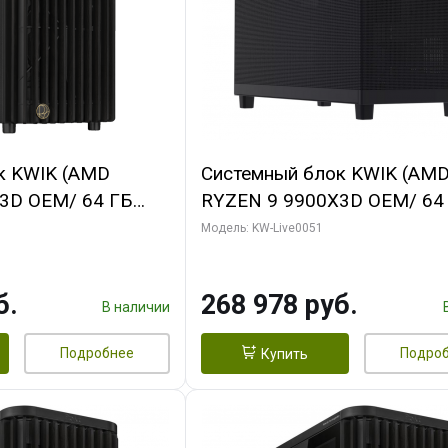
к KWIK (AMD
Системный блок KWIK (AM
3D OEM/ 64 ГБ
RYZEN 9 9900X3D OEM/ 64
 RTX5060Ti GAMING
ОЗУ/ Gigabyte RX9070 GAM
Модель: KW-Live0051
28bit 3xDP H/ 1
16GB GDDR6 256bit 2xDP 2
ГБ SSD)
б.
268 978 руб.
В наличии
Подробнее
Подро
Купить