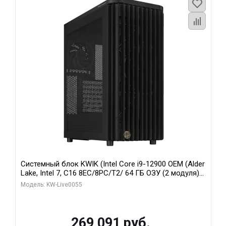
Системный блок KWIK (Intel Core i9-12900 OEM (Alder
Lake, Intel 7, C16 8EC/8PC/T2/ 64 ГБ ОЗУ (2 модуля)/
MSI RTX5080 SHADOW 3X OC 16GB GDDR7 256bit 3xDP
Модель: KW-Live0055
HDMI/ 1 ТБ SSD)
269 091 руб.