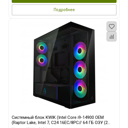
Подробнее
Системный блок KWIK (Intel Core i9-14900 OEM
(Raptor Lake, Intel 7, C24 16EC/8PC// 64 ГБ ОЗУ (2
модуля)/ Afox RTX4090 24GB GDDR6X 384-Bit 3xDP