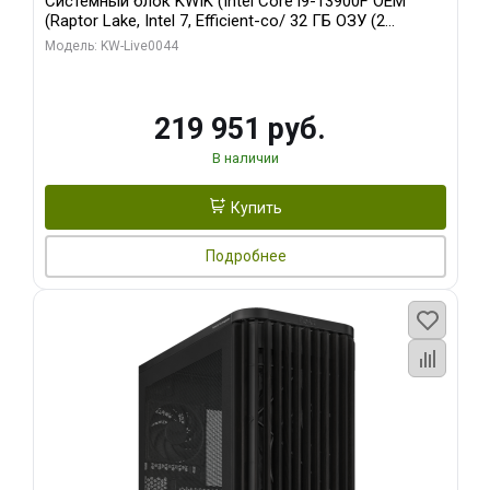
Системный блок KWIK (Intel Core i9-13900F OEM
(Raptor Lake, Intel 7, Efficient-co/ 32 ГБ ОЗУ (2
модуля)/ Gigabyte RTX5070Ti AERO OC 16GB GDDR7
Модель: KW-Live0044
256bit 3xDP HD/ 512 ГБ SSD)
219 951 руб.
В наличии
Купить
Подробнее