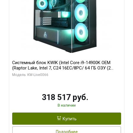
Системный блок KWIK (Intel Core i9-14900K OEM
(Raptor Lake, Intel 7, C24 16EC/8PC/ 64 ГБ ОЗУ (2
модуля)/ Gigabyte RTX5080 XTREME WATERFORCE
Модель: KW-Live0066
16GB GDDR7 256bit/ 1 ТБ SSD)
318 517 руб.
В наличии
Купить
Подробнее