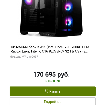
Системный блок KWIK (Intel Core i7-13700KF OEM
(Raptor Lake, Intel 7, C16 8EC/8PC/ 32 ГБ ОЗУ (2
модуля)/ Gigabyte RTX5070 AERO OC 12GB GDDR7
Модель: KW-Live0037
192bit 3xDP HDMI/ 1 ТБ SSD)
170 695 руб.
В наличии
Купить
Подробнее