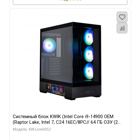
Системный блок KWIK (Intel Core i9-14900 OEM
(Raptor Lake, Intel 7, C24 16EC/8PC// 64 ГБ ОЗУ (2
модуля)/ Palit RTX5080 GAMINGPRO OC 16GB GDDR7
Модель: KW-Live0052
256bit 3xDP HD/ 512 ГБ SSD)