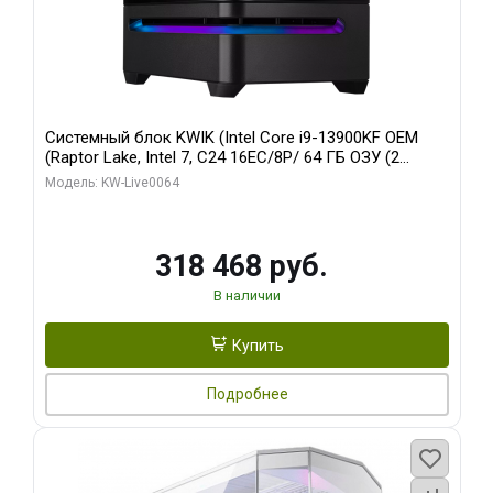
Системный блок KWIK (Intel Core i9-13900KF OEM
(Raptor Lake, Intel 7, C24 16EC/8P/ 64 ГБ ОЗУ (2
модуля)/ ASUS RTX5080 PROART OC 16GB GDDR7
Модель: KW-Live0064
256bit Type-C DP 2/ 512 ГБ SSD)
318 468 руб.
В наличии
Купить
Подробнее