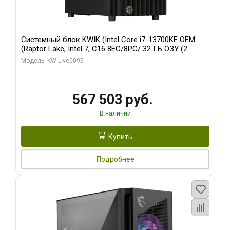
Системный блок KWIK (Intel Core i7-13700KF OEM
(Raptor Lake, Intel 7, C16 8EC/8PC/ 32 ГБ ОЗУ (2
модуля)/ Afox RTX4090 24GB GDDR6X 384-Bit 3xDP
Модель: KW-Live0095
HDMI ATX Turbo/ 512 ГБ SSD)
567 503 руб.
В наличии
Купить
Подробнее