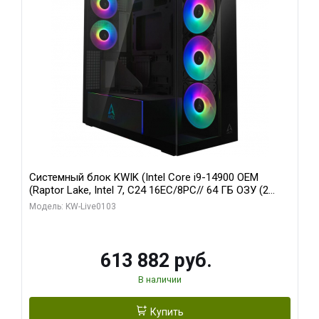
Системный блок KWIK (Intel Core i9-14900 OEM
(Raptor Lake, Intel 7, C24 16EC/8PC// 64 ГБ ОЗУ (2
модуля)/ Afox RTX4090 24GB GDDR6X 384-Bit 3xDP
Модель: KW-Live0103
HDMI ATX Turbo/ 960 ГБ SSD)
613 882 руб.
В наличии
Купить