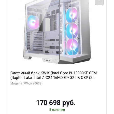
Системный блок KWIK (Intel Core i9-13900KF OEM
(Raptor Lake, Intel 7, C24 16EC/8P/ 32 ГБ ОЗУ (2
модуля)/ Gigabyte RX9070XT GAMING OC 16GB GDDR6
Модель: KW-Live0038
256bit 2xDP 2/ 960 ГБ SSD)
170 698 руб.
В наличии