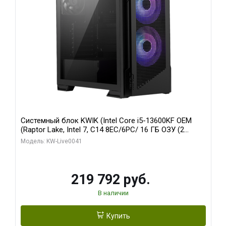
Системный блок KWIK (Intel Core i5-13600KF OEM
(Raptor Lake, Intel 7, C14 8EC/6PC/ 16 ГБ ОЗУ (2
модуля)/ Palit RTX5080 GAMINGPRO OC 16GB GDDR7
Модель: KW-Live0041
256bit 3xDP HD/ 512 ГБ SSD)
219 792 руб.
В наличии
Купить