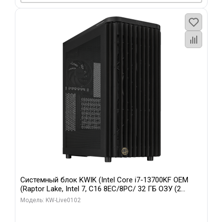
Системный блок KWIK (Intel Core i7-13700KF OEM
(Raptor Lake, Intel 7, C16 8EC/8PC/ 32 ГБ ОЗУ (2
модуля)/ Afox RTX4090 24GB GDDR6X 384-Bit 3xDP
Модель: KW-Live0102
HDMI ATX Turbo/ 960 ГБ SSD)