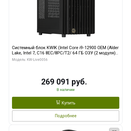
Системный блок KWIK (Intel Core i9-12900 OEM (Alder
Lake, Intel 7, C16 8EC/8PC/T2/ 64 ГБ ОЗУ (2 модуля)/
Palit RTX5080 INFINITY 3 OC 16GB GDDR7 256bit 3xDP
Модель: KW-Live0056
H/ 1 ТБ SSD)
269 091 руб.
В наличии
Купить
Подробнее