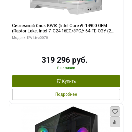
Системный блок KWIK (Intel Core i9-14900 OEM
(Raptor Lake, Intel 7, C24 16EC/8PC// 64 ГБ ОЗУ (2
модуля)/ Gigabyte RTX5080 XTREME WATERFORCE
Модель: KW-Live0070
16GB GDDR7 256bit/ 960 ГБ SSD)
319 296 руб.
В наличии
Купить
Подробнее