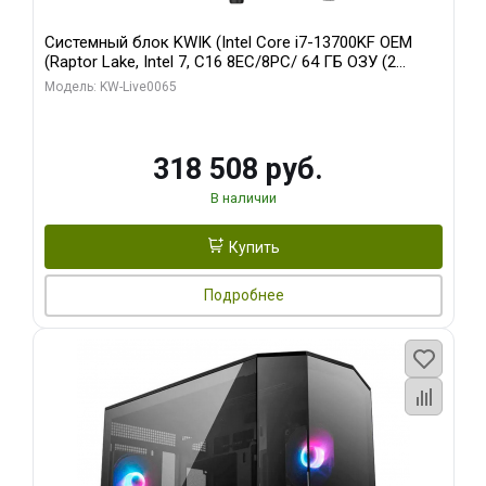
Системный блок KWIK (Intel Core i7-13700KF OEM
(Raptor Lake, Intel 7, C16 8EC/8PC/ 64 ГБ ОЗУ (2
модуля)/ ASUS RTX5080 PROART OC 16GB GDDR7
Модель: KW-Live0065
256bit Type-C DP 2/ 1 ТБ SSD)
318 508 руб.
В наличии
Купить
Подробнее