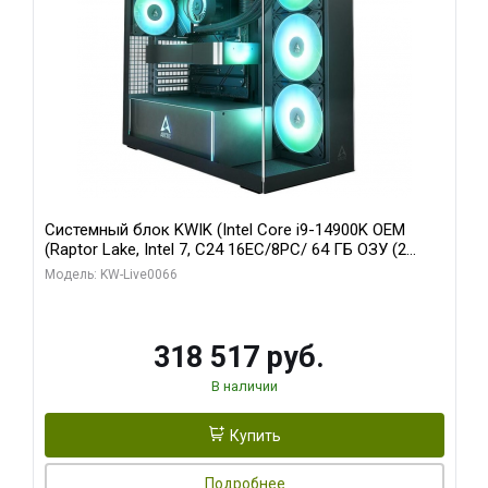
Системный блок KWIK (Intel Core i9-14900K OEM
(Raptor Lake, Intel 7, C24 16EC/8PC/ 64 ГБ ОЗУ (2
модуля)/ Gigabyte RTX5080 XTREME WATERFORCE
Модель: KW-Live0066
16GB GDDR7 256bit/ 1 ТБ SSD)
318 517 руб.
В наличии
Купить
Подробнее