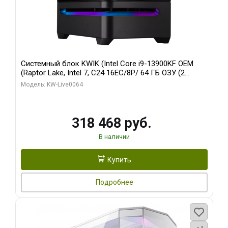
Системный блок KWIK (Intel Core i9-13900KF OEM
(Raptor Lake, Intel 7, C24 16EC/8P/ 64 ГБ ОЗУ (2
модуля)/ ASUS RTX5080 PROART OC 16GB GDDR7
Модель: KW-Live0064
256bit Type-C DP 2/ 512 ГБ SSD)
318 468 руб.
В наличии
Купить
Подробнее