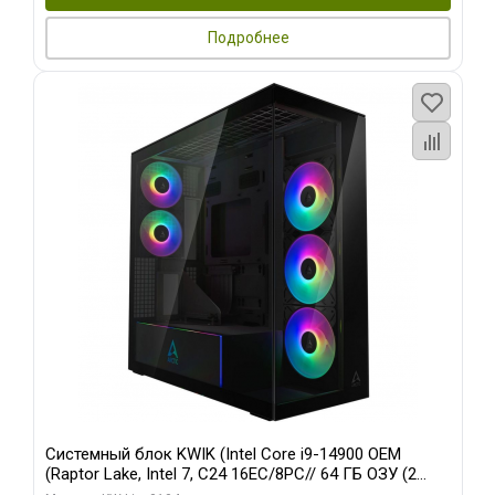
Подробнее
Системный блок KWIK (Intel Core i9-14900 OEM
(Raptor Lake, Intel 7, C24 16EC/8PC// 64 ГБ ОЗУ (2
модуля)/ Afox RTX4090 24GB GDDR6X 384-Bit 3xDP