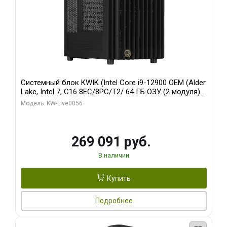
Системный блок KWIK (Intel Core i9-12900 OEM (Alder
Lake, Intel 7, C16 8EC/8PC/T2/ 64 ГБ ОЗУ (2 модуля)/
Palit RTX5080 INFINITY 3 OC 16GB GDDR7 256bit 3xDP
Модель: KW-Live0056
H/ 1 ТБ SSD)
269 091 руб.
В наличии
Купить
Подробнее