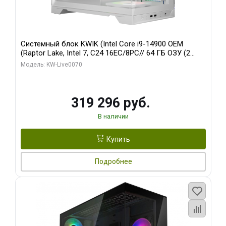
Системный блок KWIK (Intel Core i9-14900 OEM
(Raptor Lake, Intel 7, C24 16EC/8PC// 64 ГБ ОЗУ (2
модуля)/ Gigabyte RTX5080 XTREME WATERFORCE
Модель: KW-Live0070
16GB GDDR7 256bit/ 960 ГБ SSD)
319 296 руб.
В наличии
Купить
Подробнее