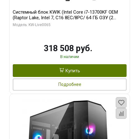
Системный блок KWIK (Intel Core i7-13700KF OEM
(Raptor Lake, Intel 7, C16 8EC/8PC/ 64 ГБ ОЗУ (2
модуля)/ ASUS RTX5080 PROART OC 16GB GDDR7
Модель: KW-Live0065
256bit Type-C DP 2/ 1 ТБ SSD)
318 508 руб.
В наличии
Купить
Подробнее