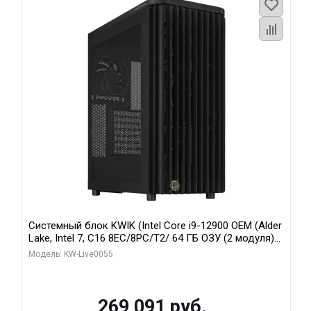
Системный блок KWIK (Intel Core i9-12900 OEM (Alder
Lake, Intel 7, C16 8EC/8PC/T2/ 64 ГБ ОЗУ (2 модуля)/
MSI RTX5080 SHADOW 3X OC 16GB GDDR7 256bit 3xDP
Модель: KW-Live0055
HDMI/ 1 ТБ SSD)
269 091 руб.