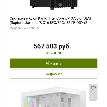
Системный блок KWIK (Intel Core i7-13700KF OEM
(Raptor Lake, Intel 7, C16 8EC/8PC/ 32 ГБ ОЗУ (2
модуля)/ Afox RTX4090 24GB GDDR6X 384-Bit 3xDP
Модель: KW-Live0095
HDMI ATX Turbo/ 512 ГБ SSD)
567 503 руб.
В наличии
Купить
Подробнее