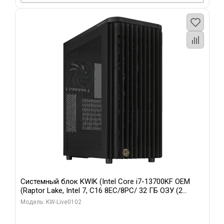
Системный блок KWIK (Intel Core i7-13700KF OEM
(Raptor Lake, Intel 7, C16 8EC/8PC/ 32 ГБ ОЗУ (2
модуля)/ Afox RTX4090 24GB GDDR6X 384-Bit 3xDP
Модель: KW-Live0102
HDMI ATX Turbo/ 960 ГБ SSD)