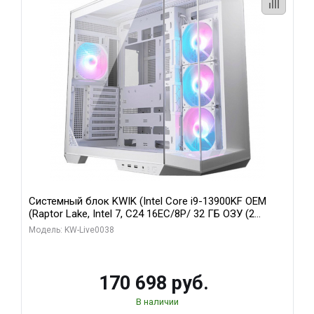
Системный блок KWIK (Intel Core i9-13900KF OEM
(Raptor Lake, Intel 7, C24 16EC/8P/ 32 ГБ ОЗУ (2
модуля)/ Gigabyte RX9070XT GAMING OC 16GB GDDR6
Модель: KW-Live0038
256bit 2xDP 2/ 960 ГБ SSD)
170 698 руб.
В наличии