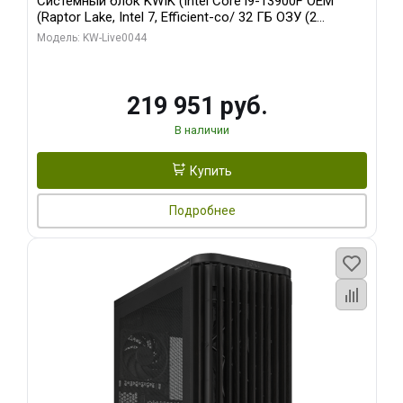
Системный блок KWIK (Intel Core i9-13900F OEM
(Raptor Lake, Intel 7, Efficient-co/ 32 ГБ ОЗУ (2
модуля)/ Gigabyte RTX5070Ti AERO OC 16GB GDDR7
Модель: KW-Live0044
256bit 3xDP HD/ 512 ГБ SSD)
219 951 руб.
В наличии
Купить
Подробнее