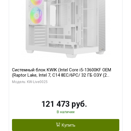
Системный блок KWIK (Intel Core i5-13600KF OEM
(Raptor Lake, Intel 7, C14 8EC/6PC/ 32 ГБ ОЗУ (2
модуля)/ Gigabyte RTX5060 WINDFORCE OC 8GB
Модель: KW-Live0025
GDDR7 128bit 3xDP / 960 ГБ SSD)
121 473 руб.
В наличии
Купить