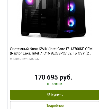
Системный блок KWIK (Intel Core i7-13700KF OEM
(Raptor Lake, Intel 7, C16 8EC/8PC/ 32 ГБ ОЗУ (2
модуля)/ Gigabyte RTX5070 AERO OC 12GB GDDR7
Модель: KW-Live0037
192bit 3xDP HDMI/ 1 ТБ SSD)
170 695 руб.
В наличии
Купить
Подробнее