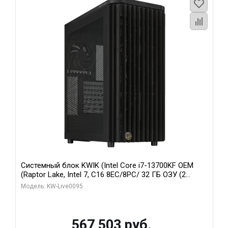
Системный блок KWIK (Intel Core i7-13700KF OEM
(Raptor Lake, Intel 7, C16 8EC/8PC/ 32 ГБ ОЗУ (2
модуля)/ Afox RTX4090 24GB GDDR6X 384-Bit 3xDP
Модель: KW-Live0095
HDMI ATX Turbo/ 512 ГБ SSD)
567 503 руб.