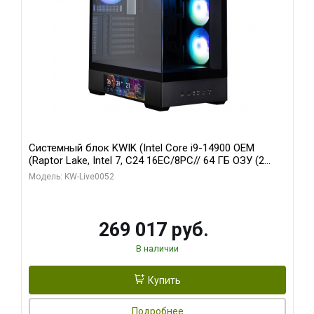
Системный блок KWIK (Intel Core i9-14900 OEM
(Raptor Lake, Intel 7, C24 16EC/8PC// 64 ГБ ОЗУ (2
модуля)/ Palit RTX5080 GAMINGPRO OC 16GB GDDR7
Модель: KW-Live0052
256bit 3xDP HD/ 512 ГБ SSD)
269 017 руб.
В наличии
Купить
Подробнее