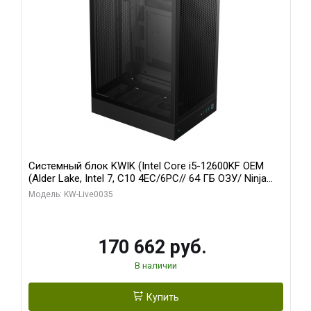
Системный блок KWIK (Intel Core i5-12600KF OEM
(Alder Lake, Intel 7, C10 4EC/6PC// 64 ГБ ОЗУ/ Ninja
Sinotex GTX1650 4GB 128bit GDDR6 DVI DP HDMI 2/
Модель: KW-Live0035
960 ГБ SSD)
170 662 руб.
В наличии
Купить