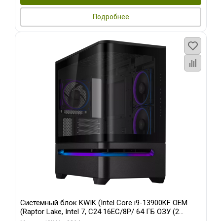
Подробнее
Системный блок KWIK (Intel Core i9-13900KF OEM
(Raptor Lake, Intel 7, C24 16EC/8P/ 64 ГБ ОЗУ (2
модуля)/ ASUS RTX5080 PROART OC 16GB GDDR7