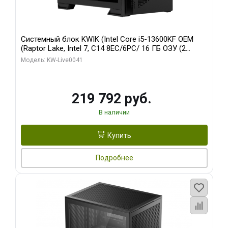
Системный блок KWIK (Intel Core i5-13600KF OEM
(Raptor Lake, Intel 7, C14 8EC/6PC/ 16 ГБ ОЗУ (2
модуля)/ Palit RTX5080 GAMINGPRO OC 16GB GDDR7
Модель: KW-Live0041
256bit 3xDP HD/ 512 ГБ SSD)
219 792 руб.
В наличии
Купить
Подробнее