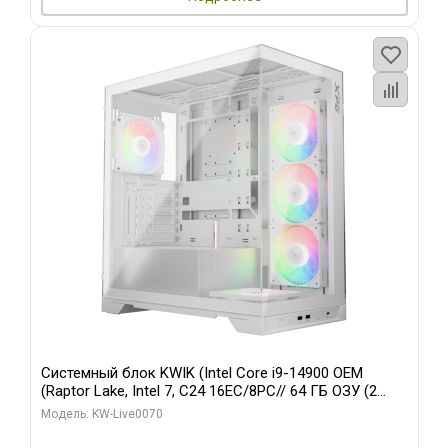
Системный блок KWIK (Intel Core i9-14900 OEM
(Raptor Lake, Intel 7, C24 16EC/8PC// 64 ГБ ОЗУ (2
модуля)/ Gigabyte RTX5080 XTREME WATERFORCE
Модель: KW-Live0070
16GB GDDR7 256bit/ 960 ГБ SSD)