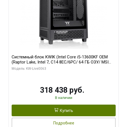
Системный блок KWIK (Intel Core i5-13600KF OEM
(Raptor Lake, Intel 7, C14 8EC/6PC/ 64 ГБ ОЗУ/ MSI
RTX5080 VENTUS 3X OC 16GB GDDR7 256bit 3xDP
Модель: KW-Live0063
HDMI/ 512 ГБ SSD)
318 438 руб.
В наличии
Купить
Подробнее