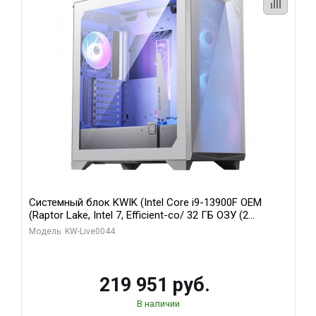
Системный блок KWIK (Intel Core i9-13900F OEM
(Raptor Lake, Intel 7, Efficient-co/ 32 ГБ ОЗУ (2
модуля)/ Gigabyte RTX5070Ti AERO OC 16GB GDDR7
Модель: KW-Live0044
256bit 3xDP HD/ 512 ГБ SSD)
219 951 руб.
В наличии