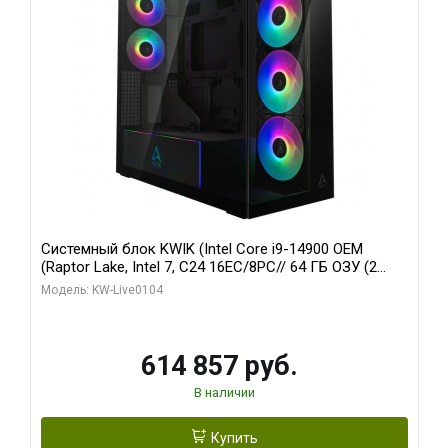
Системный блок KWIK (Intel Core i9-14900 OEM
(Raptor Lake, Intel 7, C24 16EC/8PC// 64 ГБ ОЗУ (2
модуля)/ Afox RTX4090 24GB GDDR6X 384-Bit 3xDP
Модель: KW-Live0104
HDMI ATX Turbo/ 1 ТБ SSD)
614 857 руб.
В наличии
Купить