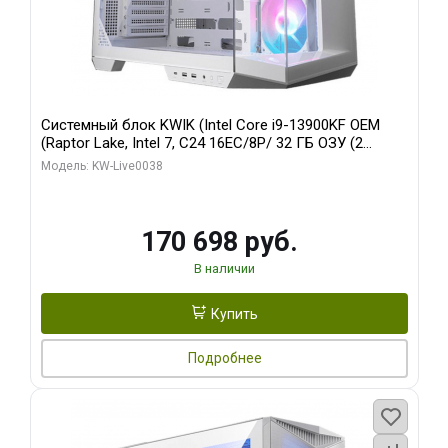
Системный блок KWIK (Intel Core i9-13900KF OEM
(Raptor Lake, Intel 7, C24 16EC/8P/ 32 ГБ ОЗУ (2
модуля)/ Gigabyte RX9070XT GAMING OC 16GB GDDR6
Модель: KW-Live0038
256bit 2xDP 2/ 960 ГБ SSD)
170 698 руб.
В наличии
Купить
Подробнее