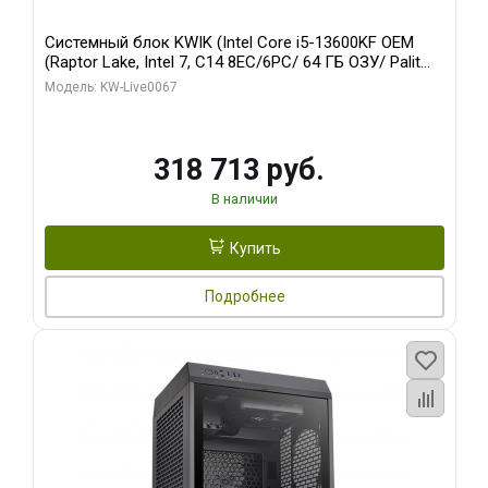
Системный блок KWIK (Intel Core i5-13600KF OEM
(Raptor Lake, Intel 7, C14 8EC/6PC/ 64 ГБ ОЗУ/ Palit
RTX5080 GAMINGPRO OC 16GB GDDR7 256bit 3xDP
Модель: KW-Live0067
HD/ 960 ГБ SSD)
318 713 руб.
В наличии
Купить
Подробнее