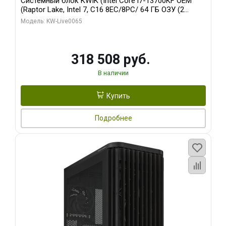
Системный блок KWIK (Intel Core i7-13700KF OEM
(Raptor Lake, Intel 7, C16 8EC/8PC/ 64 ГБ ОЗУ (2
модуля)/ ASUS RTX5080 PROART OC 16GB GDDR7
Модель: KW-Live0065
256bit Type-C DP 2/ 1 ТБ SSD)
318 508 руб.
В наличии
Купить
Подробнее