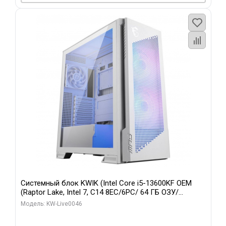
Системный блок KWIK (Intel Core i5-13600KF OEM
(Raptor Lake, Intel 7, C14 8EC/6PC/ 64 ГБ ОЗУ/
Gigabyte RTX5060Ti GAMING OC 8GB GDDR7 128bit
Модель: KW-Live0046
3xDP H/ 960 ГБ SSD)