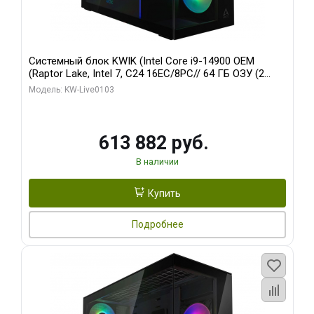
Системный блок KWIK (Intel Core i9-14900 OEM
(Raptor Lake, Intel 7, C24 16EC/8PC// 64 ГБ ОЗУ (2
модуля)/ Afox RTX4090 24GB GDDR6X 384-Bit 3xDP
Модель: KW-Live0103
HDMI ATX Turbo/ 960 ГБ SSD)
613 882 руб.
В наличии
Купить
Подробнее