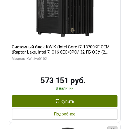
Системный блок KWIK (Intel Core i7-13700KF OEM
(Raptor Lake, Intel 7, C16 8EC/8PC/ 32 ГБ ОЗУ (2
модуля)/ Afox RTX4090 24GB GDDR6X 384-Bit 3xDP
Модель: KW-Live0102
HDMI ATX Turbo/ 960 ГБ SSD)
573 151 руб.
В наличии
Купить
Подробнее