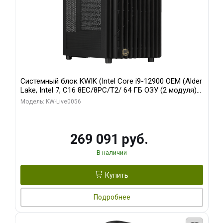
Системный блок KWIK (Intel Core i9-12900 OEM (Alder
Lake, Intel 7, C16 8EC/8PC/T2/ 64 ГБ ОЗУ (2 модуля)/
Palit RTX5080 INFINITY 3 OC 16GB GDDR7 256bit 3xDP
Модель: KW-Live0056
H/ 1 ТБ SSD)
269 091 руб.
В наличии
Купить
Подробнее