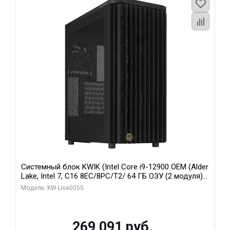
Системный блок KWIK (Intel Core i9-12900 OEM (Alder
Lake, Intel 7, C16 8EC/8PC/T2/ 64 ГБ ОЗУ (2 модуля)/
MSI RTX5080 SHADOW 3X OC 16GB GDDR7 256bit 3xDP
Модель: KW-Live0055
HDMI/ 1 ТБ SSD)
269 091 руб.