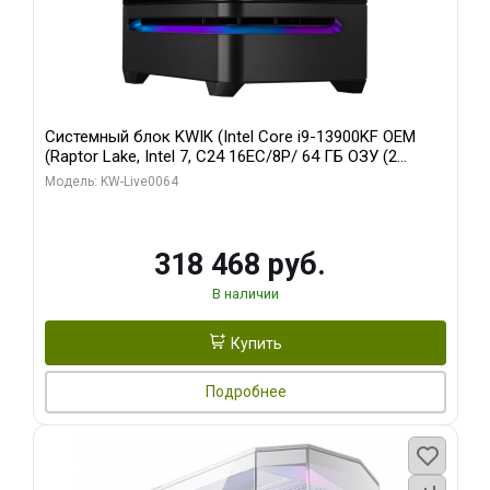
Системный блок KWIK (Intel Core i9-13900KF OEM
(Raptor Lake, Intel 7, C24 16EC/8P/ 64 ГБ ОЗУ (2
модуля)/ ASUS RTX5080 PROART OC 16GB GDDR7
Модель: KW-Live0064
256bit Type-C DP 2/ 512 ГБ SSD)
318 468 руб.
В наличии
Купить
Подробнее