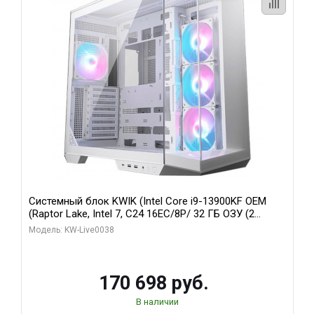
Системный блок KWIK (Intel Core i9-13900KF OEM
(Raptor Lake, Intel 7, C24 16EC/8P/ 32 ГБ ОЗУ (2
модуля)/ Gigabyte RX9070XT GAMING OC 16GB GDDR6
Модель: KW-Live0038
256bit 2xDP 2/ 960 ГБ SSD)
170 698 руб.
В наличии