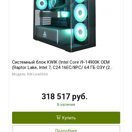
Системный блок KWIK (Intel Core i9-14900K OEM
(Raptor Lake, Intel 7, C24 16EC/8PC/ 64 ГБ ОЗУ (2
модуля)/ Gigabyte RTX5080 XTREME WATERFORCE
Модель: KW-Live0066
16GB GDDR7 256bit/ 1 ТБ SSD)
318 517 руб.
В наличии
Купить
Подробнее