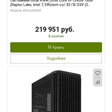
Системный блок KWIK (Intel Core i9-13900F OEM
(Raptor Lake, Intel 7, Efficient-co/ 32 ГБ ОЗУ (2
модуля)/ Gigabyte RTX5070Ti AERO OC 16GB GDDR7
Модель: KW-Live0044
256bit 3xDP HD/ 512 ГБ SSD)
219 951 руб.
В наличии
Купить
Подробнее