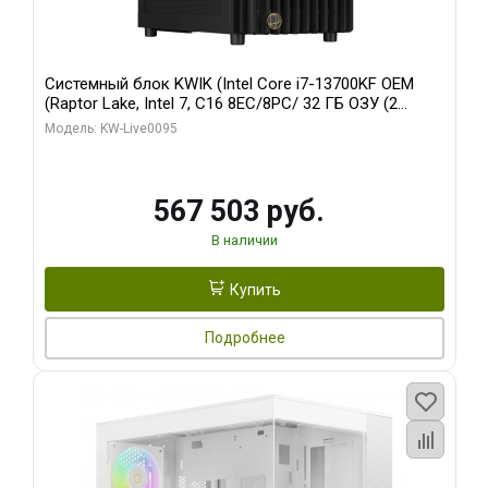
Системный блок KWIK (Intel Core i7-13700KF OEM
(Raptor Lake, Intel 7, C16 8EC/8PC/ 32 ГБ ОЗУ (2
модуля)/ Afox RTX4090 24GB GDDR6X 384-Bit 3xDP
Модель: KW-Live0095
HDMI ATX Turbo/ 512 ГБ SSD)
567 503 руб.
В наличии
Купить
Подробнее