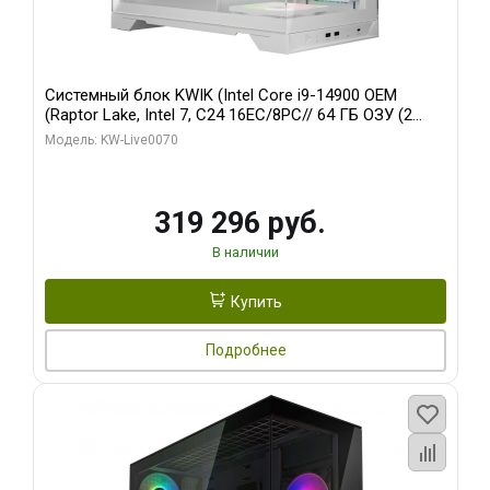
Системный блок KWIK (Intel Core i9-14900 OEM
(Raptor Lake, Intel 7, C24 16EC/8PC// 64 ГБ ОЗУ (2
модуля)/ Gigabyte RTX5080 XTREME WATERFORCE
Модель: KW-Live0070
16GB GDDR7 256bit/ 960 ГБ SSD)
319 296 руб.
В наличии
Купить
Подробнее