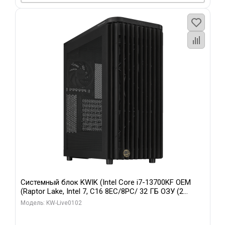
Системный блок KWIK (Intel Core i7-13700KF OEM
(Raptor Lake, Intel 7, C16 8EC/8PC/ 32 ГБ ОЗУ (2
модуля)/ Afox RTX4090 24GB GDDR6X 384-Bit 3xDP
Модель: KW-Live0102
HDMI ATX Turbo/ 960 ГБ SSD)