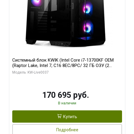
Системный блок KWIK (Intel Core i7-13700KF OEM
(Raptor Lake, Intel 7, C16 8EC/8PC/ 32 ГБ ОЗУ (2
модуля)/ Gigabyte RTX5070 AERO OC 12GB GDDR7
Модель: KW-Live0037
192bit 3xDP HDMI/ 1 ТБ SSD)
170 695 руб.
В наличии
Купить
Подробнее