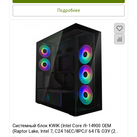
Подробнее
Системный блок KWIK (Intel Core i9-14900 OEM
(Raptor Lake, Intel 7, C24 16EC/8PC// 64 ГБ ОЗУ (2
модуля)/ Afox RTX4090 24GB GDDR6X 384-Bit 3xDP