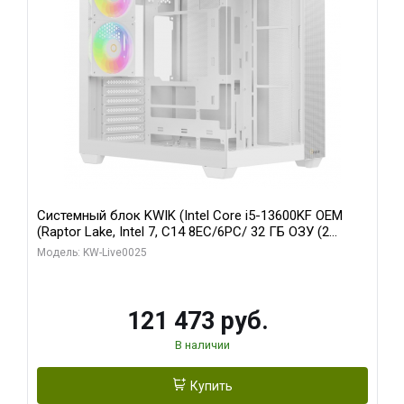
Системный блок KWIK (Intel Core i5-13600KF OEM
(Raptor Lake, Intel 7, C14 8EC/6PC/ 32 ГБ ОЗУ (2
модуля)/ Gigabyte RTX5060 WINDFORCE OC 8GB
Модель: KW-Live0025
GDDR7 128bit 3xDP / 960 ГБ SSD)
121 473 руб.
В наличии
Купить