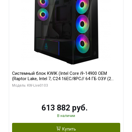
Системный блок KWIK (Intel Core i9-14900 OEM
(Raptor Lake, Intel 7, C24 16EC/8PC// 64 ГБ ОЗУ (2
модуля)/ Afox RTX4090 24GB GDDR6X 384-Bit 3xDP
Модель: KW-Live0103
HDMI ATX Turbo/ 960 ГБ SSD)
613 882 руб.
В наличии
Купить