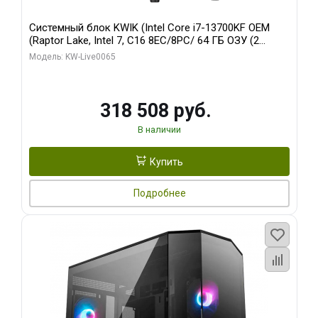
Системный блок KWIK (Intel Core i7-13700KF OEM
(Raptor Lake, Intel 7, C16 8EC/8PC/ 64 ГБ ОЗУ (2
модуля)/ ASUS RTX5080 PROART OC 16GB GDDR7
Модель: KW-Live0065
256bit Type-C DP 2/ 1 ТБ SSD)
318 508 руб.
В наличии
Купить
Подробнее