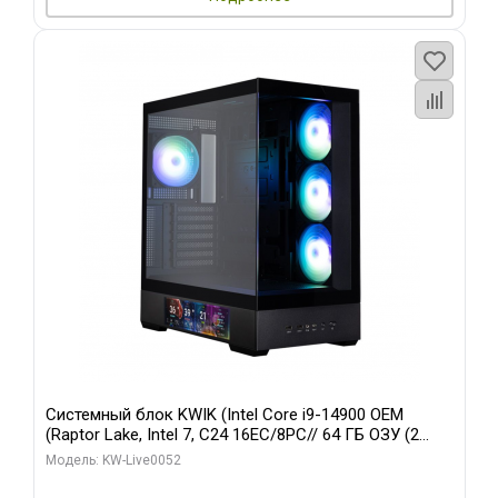
Системный блок KWIK (Intel Core i9-14900 OEM
(Raptor Lake, Intel 7, C24 16EC/8PC// 64 ГБ ОЗУ (2
модуля)/ Palit RTX5080 GAMINGPRO OC 16GB GDDR7
Модель: KW-Live0052
256bit 3xDP HD/ 512 ГБ SSD)