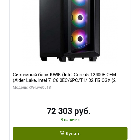
Системный блок KWIK (Intel Core i5-12400F OEM
(Alder Lake, Intel 7, C6 0EC/6PC/T1/ 32 ГБ ОЗУ (2
модуля)/ Ninja Sinotex GTX1660 SUPER 6GB GDDR6
Модель: KW-Live0018
192bit DVI DP / 960 ГБ SSD)
72 303 руб.
В наличии
Купить