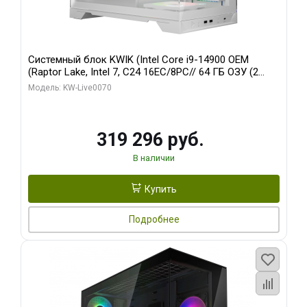
Системный блок KWIK (Intel Core i9-14900 OEM
(Raptor Lake, Intel 7, C24 16EC/8PC// 64 ГБ ОЗУ (2
модуля)/ Gigabyte RTX5080 XTREME WATERFORCE
Модель: KW-Live0070
16GB GDDR7 256bit/ 960 ГБ SSD)
319 296 руб.
В наличии
Купить
Подробнее