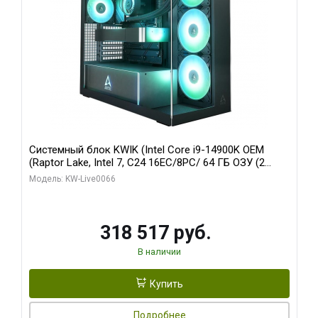
Системный блок KWIK (Intel Core i9-14900K OEM
(Raptor Lake, Intel 7, C24 16EC/8PC/ 64 ГБ ОЗУ (2
модуля)/ Gigabyte RTX5080 XTREME WATERFORCE
Модель: KW-Live0066
16GB GDDR7 256bit/ 1 ТБ SSD)
318 517 руб.
В наличии
Купить
Подробнее