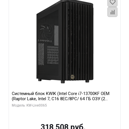
Системный блок KWIK (Intel Core i7-13700KF OEM
(Raptor Lake, Intel 7, C16 8EC/8PC/ 64 ГБ ОЗУ (2
модуля)/ ASUS RTX5080 PROART OC 16GB GDDR7
Модель: KW-Live0065
256bit Type-C DP 2/ 1 ТБ SSD)
318 508 руб.