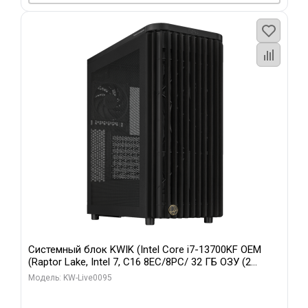
Системный блок KWIK (Intel Core i7-13700KF OEM
(Raptor Lake, Intel 7, C16 8EC/8PC/ 32 ГБ ОЗУ (2
модуля)/ Afox RTX4090 24GB GDDR6X 384-Bit 3xDP
Модель: KW-Live0095
HDMI ATX Turbo/ 512 ГБ SSD)