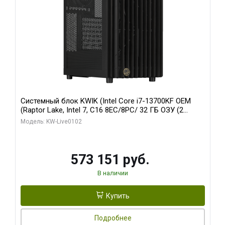
Системный блок KWIK (Intel Core i7-13700KF OEM
(Raptor Lake, Intel 7, C16 8EC/8PC/ 32 ГБ ОЗУ (2
модуля)/ Afox RTX4090 24GB GDDR6X 384-Bit 3xDP
Модель: KW-Live0102
HDMI ATX Turbo/ 960 ГБ SSD)
573 151 руб.
В наличии
Купить
Подробнее