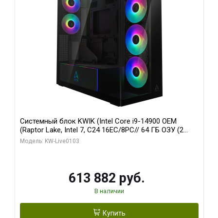
Системный блок KWIK (Intel Core i9-14900 OEM
(Raptor Lake, Intel 7, C24 16EC/8PC// 64 ГБ ОЗУ (2
модуля)/ Afox RTX4090 24GB GDDR6X 384-Bit 3xDP
Модель: KW-Live0103
HDMI ATX Turbo/ 960 ГБ SSD)
613 882 руб.
В наличии
Купить