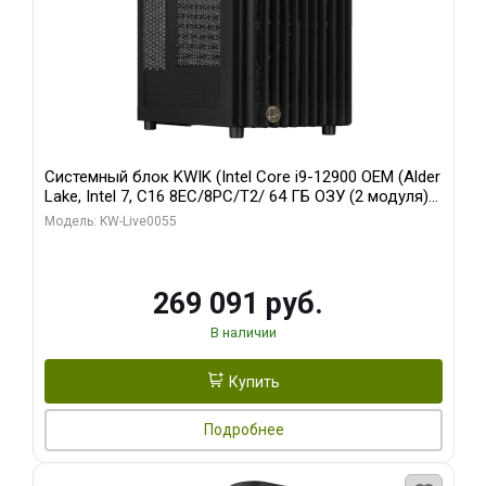
Системный блок KWIK (Intel Core i9-12900 OEM (Alder
Lake, Intel 7, C16 8EC/8PC/T2/ 64 ГБ ОЗУ (2 модуля)/
MSI RTX5080 SHADOW 3X OC 16GB GDDR7 256bit 3xDP
Модель: KW-Live0055
HDMI/ 1 ТБ SSD)
269 091 руб.
В наличии
Купить
Подробнее