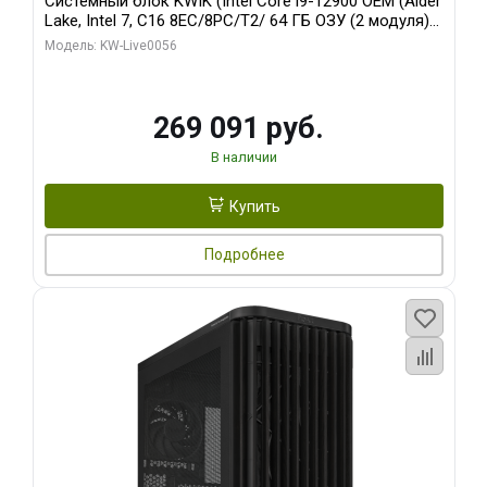
Системный блок KWIK (Intel Core i9-12900 OEM (Alder
Lake, Intel 7, C16 8EC/8PC/T2/ 64 ГБ ОЗУ (2 модуля)/
Palit RTX5080 INFINITY 3 OC 16GB GDDR7 256bit 3xDP
Модель: KW-Live0056
H/ 1 ТБ SSD)
269 091 руб.
В наличии
Купить
Подробнее