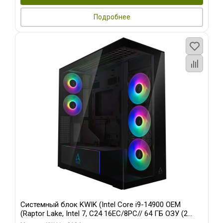
Подробнее
Системный блок KWIK (Intel Core i9-14900 OEM
(Raptor Lake, Intel 7, C24 16EC/8PC// 64 ГБ ОЗУ (2
модуля)/ Afox RTX4090 24GB GDDR6X 384-Bit 3xDP