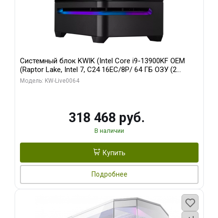
Системный блок KWIK (Intel Core i9-13900KF OEM
(Raptor Lake, Intel 7, C24 16EC/8P/ 64 ГБ ОЗУ (2
модуля)/ ASUS RTX5080 PROART OC 16GB GDDR7
Модель: KW-Live0064
256bit Type-C DP 2/ 512 ГБ SSD)
318 468 руб.
В наличии
Купить
Подробнее