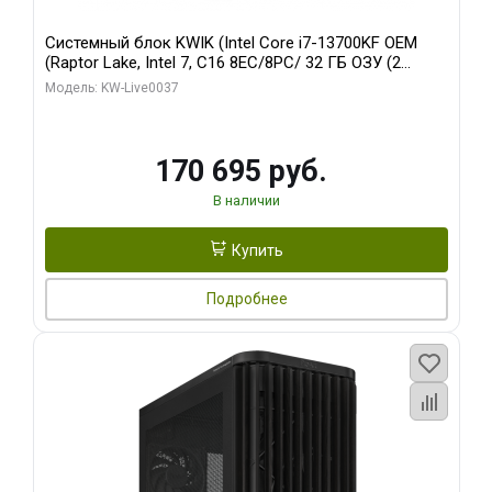
Системный блок KWIK (Intel Core i7-13700KF OEM
(Raptor Lake, Intel 7, C16 8EC/8PC/ 32 ГБ ОЗУ (2
модуля)/ Gigabyte RTX5070 AERO OC 12GB GDDR7
Модель: KW-Live0037
192bit 3xDP HDMI/ 1 ТБ SSD)
170 695 руб.
В наличии
Купить
Подробнее