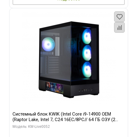
Системный блок KWIK (Intel Core i9-14900 OEM
(Raptor Lake, Intel 7, C24 16EC/8PC// 64 ГБ ОЗУ (2
модуля)/ Palit RTX5080 GAMINGPRO OC 16GB GDDR7
Модель: KW-Live0052
256bit 3xDP HD/ 512 ГБ SSD)