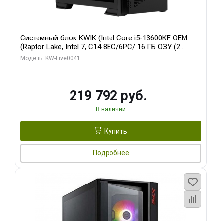
Системный блок KWIK (Intel Core i5-13600KF OEM
(Raptor Lake, Intel 7, C14 8EC/6PC/ 16 ГБ ОЗУ (2
модуля)/ Palit RTX5080 GAMINGPRO OC 16GB GDDR7
Модель: KW-Live0041
256bit 3xDP HD/ 512 ГБ SSD)
219 792 руб.
В наличии
Купить
Подробнее