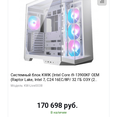
Системный блок KWIK (Intel Core i9-13900KF OEM
(Raptor Lake, Intel 7, C24 16EC/8P/ 32 ГБ ОЗУ (2
модуля)/ Gigabyte RX9070XT GAMING OC 16GB GDDR6
Модель: KW-Live0038
256bit 2xDP 2/ 960 ГБ SSD)
170 698 руб.
В наличии